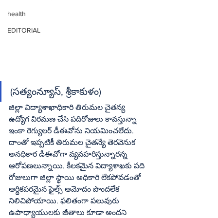
health
EDITORIAL
(సత్యంన్యూస్‌, శ్రీకాకుళం)
జిల్లా విద్యాశాఖాధికారి తిరుమల చైతన్య 
ఉద్యోగ విరమణ చేసి పదిరోజులు కావస్తున్నా 
ఇంకా రెగ్యులర్‌ డీఈవోను నియమించలేదు. 
దాంతో ఇప్పటికీ తిరుమల చైతన్యే తెరవెనుక 
అనధికార డీఈవోగా వ్యవహరిస్తున్నారన్న 
ఆరోపణలున్నాయి. కీలకమైన విద్యాశాఖకు పది 
రోజులుగా జిల్లా స్థాయి అధికారి లేకపోవడంతో 
ఆర్థికపరమైన ఫైల్స్‌ ఆమోదం పొందలేక 
నిలిచిపోయాయి. ఫలితంగా పలువురు 
ఉపాధ్యాయులకు జీతాలు కూడా అందని 