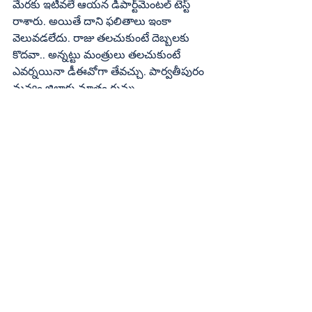
మేరకు ఇటీవలే ఆయన డిపార్ట్‌మెంటల్‌ టెస్ట్‌ 
రాశారు. అయితే దాని ఫలితాలు ఇంకా 
వెలువడలేదు. రాజు తలచుకుంటే దెబ్బలకు 
కొదవా.. అన్నట్టు మంత్రులు తలచుకుంటే 
ఎవర్నయినా డీఈవోగా తేవచ్చు. పార్వతీపురం 
మన్యం జిల్లాకు మాత్రం గున్ను 
రామ్మోహనరావు అనే ఉపాధ్యాయుడ్ని 
డీఈవోగా నియమించడానికి ఆమదాలవలస 
ఎమ్మెల్యే కూన రవికుమార్‌ సిఫార్స్‌ చేసినట్లు 
తెలిసింది.
Regional
See All
Recent Posts