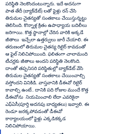
పరిస్థితి నెలకొందంటున్నారు. ఇదే అదనుగా 
పాత తేదీ (బ్యాక్‌డేట్‌) లతో ఫైళ్లు రన్‌ చేసి 
తిరుమల చైతన్యతో సంతకాలు చేయిస్తున్నట్టు 
తెలిసింది. కొన్నాళ్ల క్రితం ఉపాధ్యాయ బదిలీలు 
జరిగాయి. కొత్త స్థానాల్లో చేరిన వారికి అక్కడే 
జీతాలు  ఇచ్చేలా ఉత్తర్వులు జారీ చేయాలి. ఈ 
తరుణంలో తిరుమల చైతన్య రిటైర్‌ కావడంతో 
ఆ ఫైల్‌ నిలిచిపోయింది. ఫలితంగా చాలామంది 
టీచర్లకు జీతాలు అందని పరిస్థితి నెలకొంది. 
దాంతో తప్పనిసరి పరిస్థితుల్లో బ్యాక్‌డేట్‌ వేసి 
తిరుమల చైతన్యతో సంతకాలు చేయించాల్సి 
వస్తోందని వినికిడి. వాస్తవానికి డీఈవో రిటైర్‌ 
కావాల్సి ఉంటే.. దానికి పది రోజుల ముందే కొత్త 
డీఈవోను  నియమించాలి లేదా ఎవరికైనా 
ఎఫ్‌ఏసీ(పూర్తి అదనపు బాధ్యతలు) ఇవ్వాలి. ఈ 
రెండూ జరక్కపోవడంతో డీఈవో 
కార్యాలయంలో ఫైళ్లు ఎక్కడికక్కడ 
నిలిచిపోయాయి. 