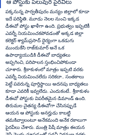
ఆ పోస్టుకు పలువురి పైరవీలు
పక్కనున్న పార్వతీపురం మన్యం జిల్లాలో కూడా 
ఇదే పరిస్థితి. మూడు నెలల నుంచి ఇక్కడ 
డీఈవో పోస్టు ఖాళీగా ఉంది. ప్రభుత్వం ఇప్పటికీ 
ఎవర్నీ నియమించకపోవడంతో అక్కడ జిల్లా 
కలెక్టర్‌ శ్యామ్‌ప్రసాద్‌ ధైర్యంగా ఒకడుగు 
ముందుకేసి రాజ్‌కుమార్‌ అనే ఒక 
ఉపాధ్యాయుడికి డీఈవో బాధ్యతలు 
అప్పగించి, పరిపాలన స్తంభించిపోకుండా 
చూశారు. శ్రీకాకుళంలో మాత్రం ఇప్పటి వరకు 
ఎవర్నీ నియమించలేదు సరికదా.. సంతకాలు 
పెట్టే పవరున్న పూర్తిస్థాయి అదనపు బాధ్యతలు 
కూడా ఎవరికీ ఇవ్వలేదు. ఎందుకంటే.. శ్రీకాకుళం 
డీఈవో పోస్టుకు విపరీతమైన డిమాండ్‌ ఉంది. 
తిరుమల చైతన్య డీఈవోగా చేసినప్పుడే 
ఆయన ఆ పోస్టుకు అనర్హుడు కాబట్టి 
తమకివ్వాలంటూ అనేకమంది అనేక రకాలుగా 
పైరవీలు చేశారు. మంత్రి పేషీ మాత్రం ఈయన 
వైపే మొగ్గు చూపడంతో పదవీ విరమణ వరకు 