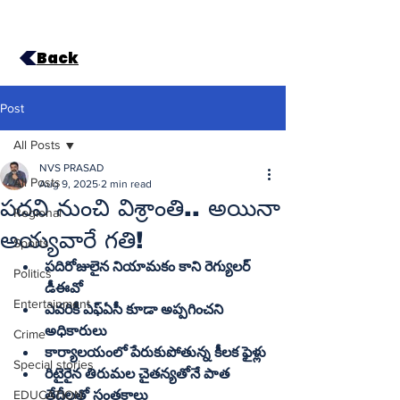
Back
Post
All Posts
NVS PRASAD
All Posts
Aug 9, 2025
2 min read
పదవి నుంచి విశ్రాంతి.. అయినా
Regional
అయ్యవారే గతి!
Sports
పదిరోజులైన నియామకం కాని రెగ్యులర్‌ 
Politics
డీఈవో
Entertainment
ఎవరికీ ఎఫ్‌ఏసీ కూడా అప్పగించని 
అధికారులు
Crime
కార్యాలయంలో పేరుకుపోతున్న కీలక ఫైళ్లు
Special stories
రిటైరైన తిరుమల చైతన్యతోనే పాత 
EDUCATION
తేదీలతో సంతకాలు