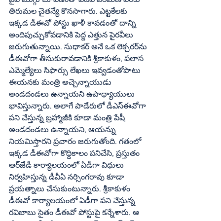
తిరుమల చైతన్యే కొనసాగారు. ఎట్టకేలకు 
ఇక్కడ డీఈవో పోస్టు ఖాళీ కావడంతో దాన్ని 
అందిపుచ్చుకోవడానికి పెద్ద ఎత్తున పైరవీలు 
జరుగుతున్నాయి. సుధాకర్‌ అనే ఒక లెక్చరర్‌ను 
డీఈవోగా తీసుకురావడానికి శ్రీకాకుళం, పలాస 
ఎమ్మెల్యేలు సిఫార్సు లేఖలు ఇవ్వడంతోపాటు 
ఈయనకు మంత్రి అచ్చెన్నాయుడు 
అండదండలు ఉన్నాయని ఉపాధ్యాయులు 
భావిస్తున్నారు. అలాగే పాడేరులో డీఎస్‌ఈవోగా 
పని చేస్తున్న బ్రహ్మాజీకి కూడా మంత్రి పేషీ 
అండదండలు ఉన్నాయని, ఆయన్ను 
నియమిస్తారని ప్రచారం జరుగుతోంది. గతంలో 
ఇక్కడ డీఈవోగా కొద్దికాలం పనిచేసి, ప్రస్తుతం 
ఆర్‌జేడీ కార్యాలయంలో ఏడీగా విధులు 
నిర్వహిస్తున్న డీవీఏ నర్సింగరావు కూడా  
ప్రయత్నాలు చేసుకుంటున్నారు. శ్రీకాకుళం 
డీఈవో కార్యాలయంలో ఏడీగా పని చేస్తున్న 
రవిబాబు సైతం డీఈవో పోస్టుపై కన్నేశారు. ఆ 