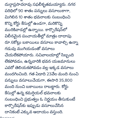
దుర్గాప్రసాదరావు సఫలీకృతమయ్యారు. నగర 
పరిధిలో 90 శాతం పన్నులు వసూలుకాగా, 
మిగిలిన 10 శాతం భవనాలకు సంబంధించి 
కొన్ని కోర్టు కేసుల్లో ఉండగా, మరికొన్ని 
మురికివాడల్లో ఉన్నాయి. కార్పొరేషన్‌లో 
విలీనమైన పంచాయతీల్లో మాత్రం దాదాపు 
రూ.6కోట్లు బకాయిలు వసూలు కావాల్సి ఉన్నా 
గడువు ముగియడంతో వసూలు 
చేయలేకపోయారు. సచివాలయాల్లో సిబ్బంది 
లేకపోవడం, ఉన్నవారికి భవన యజమానులు 
ఎవరో తెలియకపోవడం వల్ల ఇక్కడ వసూలు 
మందగించింది. గత ఏడాది 23వేల మంది నుంచి 
పన్నులు వసూలుచేయగా, ఈసారి 35,800 
మంది నుంచి బకాయిలు రాబట్టారు. కోర్టు 
కేసుల్లో ఉన్న కమర్షియల్‌ భవనాలకు 
సంబంధించి ప్రభుత్వం ఓ నిర్ణయం తీసుకుంటే 
కార్పొరేషన్‌కు ఇప్పుడు వసూలుచేసిన 
దానికంటే ఎక్కువ ఆదాయం వస్తుంది.