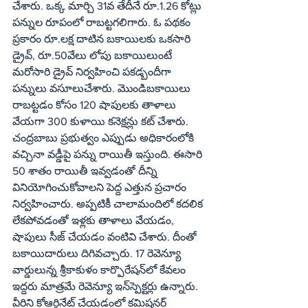
చేశారు. ఒక్క మార్చి 31వ తేదీనే రూ.1.26 కోట్లు 
పన్నుల రూపంలో రాబట్టగలిగారు. ఓ పథకం 
ప్రకారం రూ.లక్ష దాటిన బకాయిలకు ఒకసారి 
డ్రైవ్‌, రూ.50వేలు లోపు బకాయిలుంటే 
మరోసారి డ్రైవ్‌ నిర్వహించి పకడ్బందీగా 
పన్నులు వసూలుచేశారు. మొండిబకాయిలు 
రాబట్టడం కోసం 120 షాపులకు తాళాలు 
వేయగా 300 కుళాయి కనెక్షన్లు కట్‌ చేశారు. 
చంద్రబాబు ప్రభుత్వం ఎప్పుడు అధికారంలోకి 
వచ్చినా వడ్డీపై పన్ను రాయితీ ఇస్తుంది. ఈసారి 
50 శాతం రాయితీ ఇవ్వడంతో దీన్ని 
వినియోగించుకోవాలని పెద్ద ఎత్తున ప్రచారం 
నిర్వహించారు. అప్పటికీ చాలామందిలో కదలిక 
లేకపోవడంతో ఇళ్లకు తాళాలు వేయడం, 
షాపులు సీజ్‌ చేయడం వంటివి చేశారు. దీంతో 
బకాయిదారులు దిగివచ్చారు. 17 రెవెన్యూ 
వార్డులున్న శ్రీకాకుళం కార్పొరేషన్‌లో కేవలం 
ఇద్దరు మాత్రమే రెవెన్యూ ఇన్‌స్పెక్టర్లు ఉన్నారు. 
వీరిని కోఆర్డినేట్‌ చేయడంలో కమిషనర్‌ 