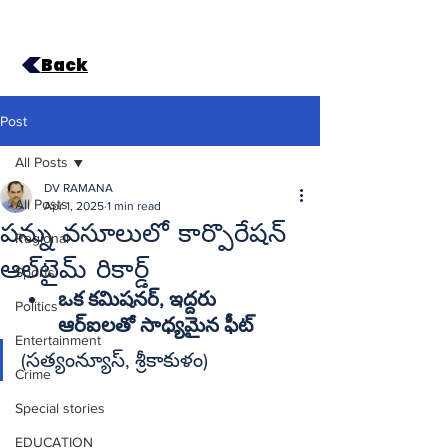
Back
Post
All Posts
DV RAMANA
All Posts
Apr 1, 2025
1 min read
పన్ను వసూలులో కార్పొరేషన్‌
Regional
ఆల్‌టైమ్‌ రికార్డ్‌
Sports
ఒక కమిషనర్‌, ఇద్దరు 
Politics
Entertainment
(సత్యంన్యూస్‌, శ్రీకాకుళం)
Crime
Special stories
EDUCATION