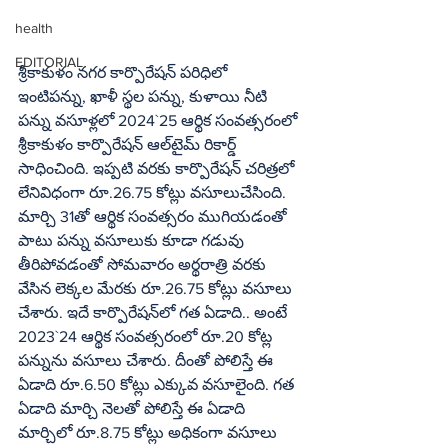
health
EDITORIAL
శ్రీకాకుళం నగర కార్పొరేషన్‌ పరిధిలో 
ఇంటిపన్ను, ఖాళీ స్థల పన్ను, కుళాయి నీటి 
పన్ను వసూళ్లలో 2024`25 ఆర్థిక సంవత్సరంలో 
శ్రీకాకుళం కార్పొరేషన్‌ ఆల్‌టైమ్‌ రికార్డ్‌ 
సాధించింది. ఇప్పటి వరకు కార్పొరేషన్‌ చరిత్రలో 
లేనివిధంగా రూ.26.75 కోట్లు వసూలుచేసింది. 
మార్చి 31తో ఆర్థిక సంవత్సరం ముగియడంతో 
పాటు పన్ను వసూలుకు కూడా గడువు 
తీరిపోవడంతో సోమవారం అర్థరాత్రి వరకు 
వేసిన లెక్కల మేరకు రూ.26.75 కోట్లు వసూలు 
చేశారు. ఇదే కార్పొరేషన్‌లో గత ఏడాది.. అంటే 
2023`24 ఆర్థిక సంవత్సరంలో రూ.20 కోట్ల 
పన్నును వసూలు చేశారు. దీంతో పోలిస్తే ఈ 
ఏడాది రూ.6.50 కోట్లు ఎక్కువ వసూలైంది. గత 
ఏడాది మార్చి నెలతో పోలిస్తే ఈ ఏడాది 
మార్చిలో రూ.8.75 కోట్లు అధికంగా వసూలు 