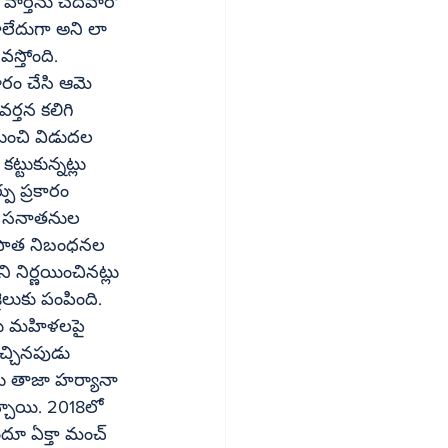
ాలేదుగా అని లా 
ర్తన కలిగి 
ుంచి విడుదల 
్టుకున్నట్లు 
పు ప్రకారం 
ార సనాతనుల 
ి, పాత నిబంధనల 
 నిర్ణయించినట్లు 
ైలుకు పంపింది. 
ను తాజా హర్యానా 
ూ ఏక్తా మంచ్‌ 