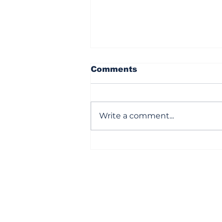
Comments
Write a comment...
ఆస్తులు అమ్మేసుకుంటున్న
NRIలు!
Subscribe to Our Newsl