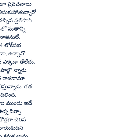
ోజూ ప్రవచనాలు 
ీసుకుపోతున్నారో 
్చిన ప్రతిసారీ 
సనాతనులే. 
క్‌సభ 
వా, ఉన్నావో 
ఎక్కడా తేలేదు. 
ల్గొ న్నారు. 
్న సిర్సా 
ొత్తగా చేరిన 
ు కనుక తాను 