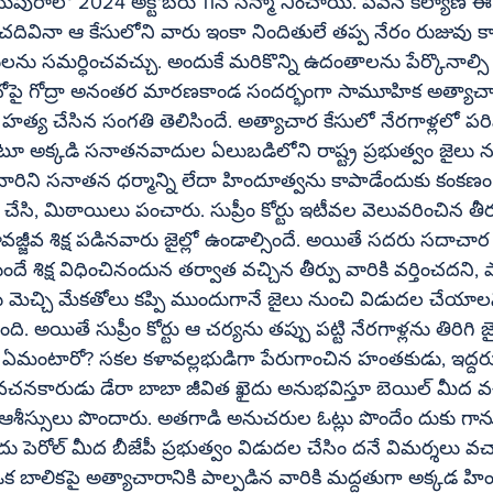
024 అక్టోబరు 11న సన్మా నించాయి. పవన్‌ కల్యాణ్‌ ఈ వార్తను చదివారో 
దివినా ఆ కేసులోని వారు ఇంకా నిందితులే తప్ప నేరం రుజువు క
త్య చేసిన సంగతి తెలిసిందే. అత్యాచార కేసులో నేరగాళ్లలో పరివ
అక్కడి సనాతనవాదుల ఏలుబడిలోని రాష్ట్ర ప్రభుత్వం జైలు న
వారిని సనాతన ధర్మాన్ని లేదా హిందూత్వను కాపాడేందుకు కంకణం కట
 చేసి, మిఠాయిలు పంచారు. సుప్రీం కోర్టు ఇటీవల వెలువరించిన తీర్
జ్జీవ శిక్ష పడినవారు జైల్లో ఉండాల్సిందే. అయితే సదరు సదాచ
ందే శిక్ష విధించినందున తర్వాత వచ్చిన తీర్పు వారికి వర్తించదన
తకు మెచ్చి మేకతోలు కప్పి ముందుగానే జైలు నుంచి విడుదల చేయాలని
ింది. అయితే సుప్రీం కోర్టు ఆ చర్యను తప్పు పట్టి నేరగాళ్లను తిరిగి జ
ారుడు డేరా బాబా జీవిత ఖైదు అనుభవిస్తూ బెయిల్‌ మీద వచ్చినపుడు 
 ఆశీస్సులు పొందారు. అతగాడి అనుచరుల ఓట్లు పొందేం దుకు గా
 విమర్శలు వచ్చాయి. 2018లో 
బాలికపై అత్యాచారానికి పాల్పడిన వారికి మద్దతుగా అక్కడ హింద