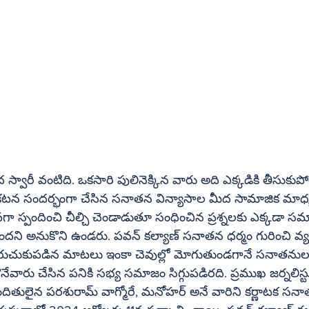
వారీ వంటిది. ఒకసారి పులినెక్కిన వారు అది ఎక్కడికి తీసుకుప
 ప్రకటన సందర్భంగా చేసిన సనాతన విన్యాసాల మీద సామాజిక మా
ా స్పందించి చీల్చి చెండాడుతూ సంధించిన ప్రశ్నలకు ఎక్కడా సమ
పవన్‌ కల్యాణ్‌ సనాతన ధర్మం గురించి వ్యతిరేకంగా 
ిరుచుకుపడిన మాటలు ఇంకా చెవుల్లో మోగుతుండగానే సనాతనులకు 
ేవారు చేసిన పనికి సభ్య సమాజం సిగ్గుపడిరది. ప్రముఖ జర్నలిస్టు గౌ
రే, మనోహర్‌ అనే వారిని కర్ణాటక సనాతన లేదా 