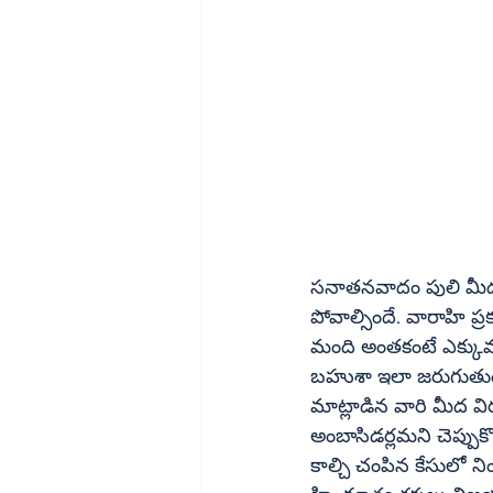
సనాతనవాదం పులి మీద స్
పోవాల్సిందే. వారాహి
మంది అంతకంటే ఎక్కువగ
బహుశా ఇలా జరుగుతుందని అనుకొని ఉండరు. 
మాట్లాడిన వారి మీద వ
అంబాసిడర్లమని చెప్పుకొన
కాల్చి చంపిన కేసులో నిందితులైన పరశురామ్‌ వాగ్మో