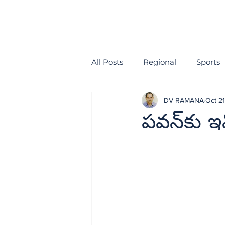
All Posts
Regional
Sports
DV RAMANA
Oct 2
health
EDITORIAL
పవన్‌కు ఇ