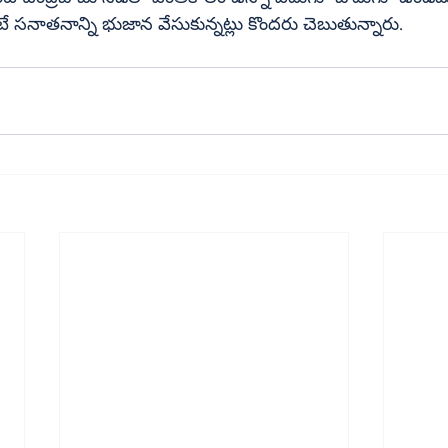
టే సనాతనాన్ని భుజాన వేసుకున్నట్లు కొందరు చెబుతున్నారు.