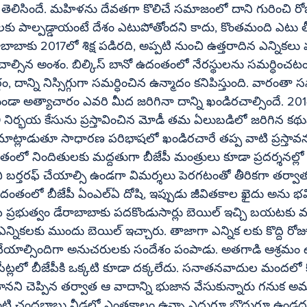
శన తెలిసిందే. మహిళను దేవతగా కొలిచే సమాజంలో దాని గురించి ర
తాలకు పాల్పడ్డాయంటే దేశం ఎటుపోతోందని కాదు, కొంతమంది ఎటు త
బాకు 2017లో శిక్ష పడిరది, అప్పటి నుంచి ఉత్తరాదిన ఎన్నికలు వచ
ం, దాన్ని నిస్సిగ్గుగా సమర్ధించిన ఉన్మాదం కనిపిస్తుంది. వారంతా 
డా అత్యాచారం ఎవరి మీద జరిగినా దాన్ని ఖండిరచాల్సిందే. 2014 లో
లీి నిర్భయ కేసును ప్రస్తావించిన మోడీ తమ ఏలుబడిలో జరిగిన కథు
ాట్లాడుతూ సాధారణ పరిభాషలో ఖండిరచారే తప్ప వాటి ప్రస్తావన 
ో నిందితులకు మద్దతుగా బీజేపీ మంత్రులు కూడా ప్రదర్శనల్లో పా
తీరికగా తర్వాత రాజీనామా 
 ఇప్పుడు జీవితకాల ఖైదు అను భవిస్తున్నాడు. గత 
భుత్వం డేరాబాబాకు పదకొండుసార్లు బెయిల్‌ ఇచ్చి బయటకు వదిలింది. 
‌ ఇచ్చారు. తాజాగా ఎన్నిక లకు కొద్ది రోజుల ముందు అదే 
ు వేయాల్సిందిగా అనుచరులకు సందేశం పంపాడు. అతగాడి ఆశ్రమం ఉన
ీ సీట్లలో బీజేపీకి ఒక్కటి కూడా దక్కలేదు. సనాతనవాదుల మందలో క
ు వంటి చంద్రబాబు నీడలో ఎంతకాలం ఉన్నా ఎదుగూ బొదుగూ ఉండద