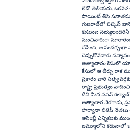
హిందూత్వ శక్తులు విజయపురాలో 2
లేదో తెలియదు. ఒకవేళ చ
పాయింట్‌ తీసి సనాతనులను సమర్ధించవచ్చు. అందుకే మరికొన్ని ఉదంతాలను పేర్కొనాల్సి వస్తోంది. 
గుజరాత్‌లో బిల్కిస్‌ బానోపై గోద్రా అనంతర మారణకాండ సందర్భంగా సామూహిక అత్యాచారం చేసి ఆమె 
కుటుంబ సభ్యులందరినీ హ
మంచివారుగా మారారంటూ 
చేసింది. ఆ సందర్భంగా 
చెప్పుకొనేవారు సన్మానం
అత్యాచారం కేసులో యావ
కేసులో ఆ తీర్పు రాక ము
ప్రకారం వారి సత్ప్రవర్
రాష్ట్ర ప్రభుత్వం వాదించ
దీని మీద పవన్‌ కల్యాణ్‌ ఏమంటారో? సకల కళావల్లభుడిగా పేరుగాంచిన హంతకుడు, ఇద్దరు మహిళలపై 
అత్యాచార నేరగాడు, ప్రవచనక
హర్యానా బీజేపీ నేతలు
అసెంబ్లీ ఎన్నికలకు ముందు పెరోల్‌ మీద బీజేపీ ప్రభుత్వం విడుదల చేసిం దనే
జమ్మూలోని కథువాలో ఒక 