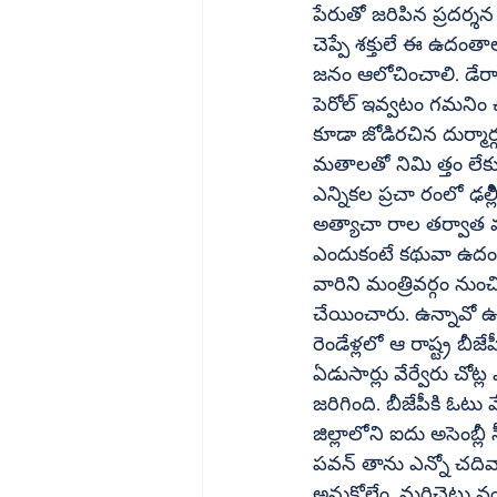
పేరుతో జరిపిన ప్రదర్
చెప్పే శక్తులే ఈ ఉదం
జనం ఆలోచించాలి. డేరాబా
పెరోల్‌ ఇవ్వటం గమనిం చాల్సిన అంశం. బిల్కిస్‌ బానో ఉదంతంలో నేరస్థులను సమర్ధించటంలో మతాన్ని 
కూడా జోడిరచిన దుర్మార్గ
మతాలతో నిమి త్తం లేకుం
ఎన్నికల ప్రచా రంలో ఢల్
అత్యాచా రాల తర్వాత మ
ఎందుకంటే కథువా ఉదంతంల
వారిని మంత్రివర్గం నుంచి బర్తరఫ్‌ చేయాల్సి ఉండగా విమర్శలు పెరగటంతో 
చేయించారు. ఉన్నావో ఉదంతంలో బీజేపీ ఏంఎల్‌ఏ దోషి,
రెండేళ్లలో ఆ రాష్ట్ర బీజేపీ ప్ర
ఏడుసార్లు వేర్వేరు చోట్ల ఎన్నికలకు ముందు బెయిల్
జరిగింది. బీజేపీకి ఓట
జిల్లాలోని ఐదు అసెంబ్ల
పవన్‌ తాను ఎన్నో చదివానని చెప్పిన తర్వాత ఆ వాదాన్ని భుజాన వేసుకున్నారు గనుక అమాయకుడని 
అనుకోలేం. మర్రిచెట్ట