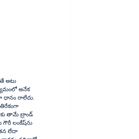
ోతే అటు 
ధ్యమంలో అనేక 
ా ధానం రాలేదు. 
తామే బ్రాండ్‌ 
రీ లంకేష్‌ను 