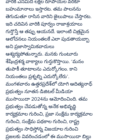
వారికి ఎనిమిది లక్షల రూపాయల వరకూ 
బహుమానాలు ఇస్తారట. తమ పాలనను 
తెగుడుతూ రాసిన వారిని జైలుపాలు చేస్తారట. 
ఇది చదివిన వారికి పూర్వం రాజాశ్రయాలు 
గుర్తొస్తే ఆ తప్పు ఆయనదే. ఇలాంటి చిత్రమైన 
ఆలోచనలు నియంతలకే ఎలా పుడతాయబ్బా 
అని ప్రజాస్వామికవాదులు 
ఆశ్యర్యపోతున్నారు. మనకు గుంటూరు 
శేషేంద్రశర్మ వాక్యాలు గుర్తుకొస్తాయి. ‘మనం 
తుపాకీ తూటాలను ఎదుర్కోగలం. కాని 
నియంతలు ప్రశ్నల్ని ఎదుర్కోలేరు’.
మంగళవారం ఉత్తరప్రదేశ్‌లో యోగి ఆదిత్యనాధ్‌ 
ప్రభుత్వం నూతన డిజిటల్‌ మీడియా 
ముసాయిదా 2024ను ఆమోదించింది. తమ 
ప్రభుత్వం చేపడుతోన్న అనేక అభివృద్ధి 
కార్యక్రమాల గురించి, ప్రజా సంక్షేమ కార్యక్రమాల 
గురించి, సంక్షేమ పథకాల గురించి, రాష్ట్ర 
ప్రభుత్వం సాధిస్తోన్న విజయాల గురించి 
ప్రజలకు వివరించడంలో ఈ ముసాయిదా బిల్లు 