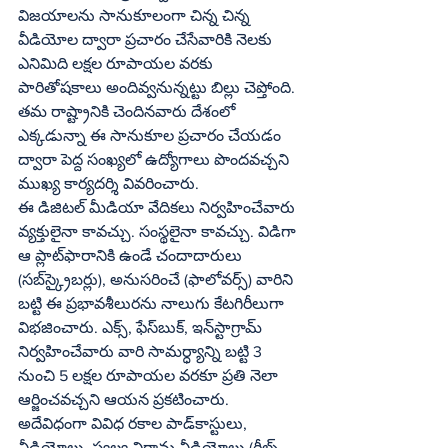
విజయాలను సానుకూలంగా చిన్న చిన్న 
వీడియోల ద్వారా ప్రచారం చేసేవారికి నెలకు 
ఎనిమిది లక్షల రూపాయల వరకు 
పారితోషకాలు అందివ్వనున్నట్టు బిల్లు చెప్తోంది. 
తమ రాష్ట్రానికి చెందినవారు దేశంలో 
ఎక్కడున్నా ఈ సానుకూల ప్రచారం చేయడం 
ద్వారా పెద్ద సంఖ్యలో ఉద్యోగాలు పొందవచ్చని 
ముఖ్య కార్యదర్శి వివరించారు. 
ఈ డిజిటల్‌ మీడియా వేదికలు నిర్వహించేవారు 
వ్యక్తులైనా కావచ్చు. సంస్థలైనా కావచ్చు. విడిగా 
ఆ ప్లాట్‌ఫారానికి ఉండే చందాదారులు 
(సబ్‌స్క్రైబర్లు), అనుసరించే (ఫాలోవర్స్‌) వారిని 
బట్టి ఈ ప్రభావశీలురను నాలుగు కేటగిరీలుగా 
విభజించారు. ఎక్స్‌, ఫేస్‌బుక్‌, ఇన్‌స్టాగ్రామ్‌ 
నిర్వహించేవారు వారి సామర్ధ్యాన్ని బట్టి 3 
నుంచి 5 లక్షల రూపాయల వరకూ ప్రతి నెలా 
ఆర్జించవచ్చని ఆయన ప్రకటించారు. 
అదేవిధంగా వివిధ రకాల పాడ్‌కాస్టులు, 
వీడియోలు, స్వల్వ విరామ వీడియోలు (రీల్స్‌, 