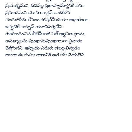
ప్రయత్నమని, దీనివల్ల ప్రజాస్వామ్యానికి పెను 
ప్రమాదమని యుపి కాంగ్రెస్‌ ఆందోళన 
చెందుతోంది. కేవలం సోషల్‌మీడియా ఆధారంగా 
ఇప్పటికే వాట్సప్‌ యూనివర్శిటీని 
రూపొందించిన బీజేపీ ఐటి సెల్‌ అర్థసత్యాలను, 
అసత్యాలను పుంఖానుపుంఖాలుగా ప్రచారం 
చేస్తోందని, ఇప్పుడు ఎదురు డబ్బులివ్వడం 
ద్వారా ఈ దుష్ప్రచారానికి అడ్డుకట్ట వేయలేని 
పరిస్థితి దాపురిస్తుందని ఆవేదన వ్యక్తం చేసింది. 
అయితే ఈ ఆందోళనను కొట్టిపడేస్తూ భారతీయ 
జనతా పార్టీ ప్రచారకుడు రాకేష్‌ త్రిపాఠి 
మాట్లాడుతూ కాంగ్రెస్‌ అర్థం లేని భయం వ్యక్తం 
చేస్తోందన్నారు. సమాజంలో 
చోటుచేసుకుంటున్న మార్పులను అనుసరించి 
తమ పార్టీ ఈ నూతన డిజిటల్‌ మీడియా 
పాలసీని రూపొందించిందని తెలిపారు. 
‘మంచిపని’ చేసేవారిని ప్రోత్సహిస్తూ వివిధ 
రూపాలలో ప్రకటనలు ఇవ్వడం ద్వారా 