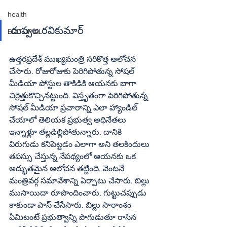
health
EDITORIAL
ఉత్తరప్రదేశ్‌ ముఖ్యమంత్రి సరికొత్త ఆలోచన 
చేసారు. రోజురోజుకు పెరిగిపోతున్న సోషల్‌ 
మీడియా పోస్టుల తాకిడికి ఆయనకు బాగా 
చిర్రెత్తుకొచ్చినట్టుంది. విస్తృతంగా పెరిగిపోతున్న 
సోషల్‌ మీడియా ప్రచారాన్ని ఎలా హ్యాండిల్‌ 
చేయాలో తెలియక ప్రభుత్వ అధినేతలు 
ఇన్నాళ్లూ తల్లడిల్లిపోతున్నారు. దానికి 
విరుగుడు కనిపెట్టడం ఎలాగా అని తలకిందులు 
తపస్సు చేస్తున్న నేపథ్యంలో ఆయనకు ఒక 
అద్భుతమైన ఆలోచన తట్టింది. వెంటనే 
మంత్రివర్గ సమావేశాన్ని ఏర్పాటు చేసారు. బిల్లు 
ముసాయిదా రూపొందించారు. గుట్టుచప్పుడు 
కాకుండా పాస్‌ చేసేసారు. బిల్లు సారాంశం 
ఏమిటంటే ప్రభుత్వాన్ని పొగుడుతూ రాసిన 