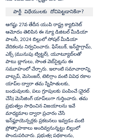
పార్టీ విధేయులకు దోచిపెట్టడానికేనా?
ఆగష్టు 27వ తేదీన యుపి రాష్ట్ర క్యాబినెట్‌ 
ఆమోదం తెలిపిన ఈ న్యూ డిజిటల్‌ మీడియా 
పాలసీ, 2024 బిల్లులో సోషల్‌ మీడియా 
వేదికలను నిర్వచించారు. ఫేస్‌బుక్‌, ఇన్‌స్టాగ్రామ్‌, 
ఎక్స్‌ (మునుపు ట్విట్టర్‌), యూట్యూబ్‌లతో 
పాటు బ్లాగులు, సొంత వెబ్‌సైట్లను ఈ 
సమూహంలో చేర్చారు. ఇలాంటి సమాచారాన్ని 
వాట్సప్‌, మెసెంజర్‌, టెలిగ్రాం వంటి వివిధ రకాల 
యాప్‌ల ద్వారా తమ స్నేహితులకు, 
బంధువులకు, పలు గ్రూపులకు పంపించే (వైరల్‌ 
చేసే) మెసేజింగ్‌ యాప్‌లుగా గుర్తించారు. తమ 
ప్రభుత్వం సాధించిన విజయాలను ఇవే 
మాధ్యమాల ద్వారా ప్రచారం చేసే 
ఇన్‌ఫ్లూయెన్సర్లకు ప్రకటనలు ఇవ్వడం వంటి 
ప్రోత్సాహకాలు అందివ్వనున్నట్టు బిల్లులో 
పొందుపరిచారు. ప్రభుత్వ పథకాలను, 