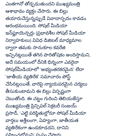
ఎంతగానో తోడ్పడుతుందని ముఖ్యమంత్రి 
ఆశాభావం వ్యక్తం చేసారు. ఈ బిల్లు 
తయారుచేస్తున్నప్పుడే వివాదాస్పదం కావడం 
ఆరంభమయింది. సోషల్‌ మీడియా 
ఇన్‌ఫ్లూయెన్సర్లు (ప్రభావశీల సోషల్‌ మీడియా 
నిర్వాహకులు) వివిధ డిజిటల్‌ మాధ్యమాల 
ద్వారా తమకు సానుకూల కవరేజి 
ఇచ్చినట్లయితే తగిన పారితోషకం అందిస్తామని, 
అదే సమయంలో దీనికి భిన్నంగా ఎవరైనా 
సోషల్‌మీడియాలో ‘అభ్యంతరకరమైన’ లేదా 
‘జాతీయ వ్యతిరేక’ సమాచారం పోస్ట్‌ 
చేసినట్లయితే, వారిపై న్యాయపరమైన చర్యలు 
తీసుకుంటామని ఈ బిల్లు విస్పష్టంగా 
చెబుతోంది. ఈ చట్టం గురించి తెలియజేస్తూ 
ముఖ్యమంత్రి ప్రిన్సిపల్‌ సెక్రటరీ సంజయ్‌ 
ప్రసాద్‌, ‘ఎట్టి పరిస్థితుల్లోనూ సోషల్‌ మీడియా 
వార్తలు అశ్లీలంగా, ఏహ్యంగా, జాతీయత 
వ్యతిరేకంగా ఉండకూడదని, దానిని 
సహించబోమని’ స్పష్టం చేసారు.