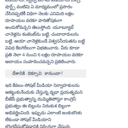
షార్ట్స్‌ వంటివి) ఏ మాధ్యమంలో ప్రసారం 
చేసినప్పటికీ విధిగా నెలకు ఎనిమిది లక్షల 
రూపాయల వరకూ పారితోషకంగా 
అందుకోవచ్చని తెలుస్తోంది. యూట్యూబ్‌ 
చానెళ్లను కంటెంట్‌ను బట్టి, చందాదారులను 
బట్టి, ఆయా చానెళ్లకుండే విశ్వసనీయతను బట్టి 
వివిధ కేటగిరీలుగా విభజించారు. వీరు కూడా 
ప్రతి నెలా 4 నుంచి 6 లక్షల రూపాయల వరకూ 
ఆదాయం సంపాదించవచ్చని ప్రకటించారు.
దేశానికి దిక్సూచి కానుందా!
ఇది కేవలం సోషల్‌ మీడియా నిర్వాహకులను 
ఆకట్టుకునేందుకు చేస్తున్న వృధా ప్రయత్నమని 
బీజేపీ ప్రభుత్వాన్ని దుమ్మెతిపోస్తూ కాంగ్రెస్‌ 
ప్రభుత్వం ఈ బిల్లును నిరంకుశ బిల్లుగా 
అభివర్ణించింది. ఇప్పుడు ఎలాంటి జంకుబొంకు 
లేకుండా సోషల్‌ మీడియాని 
లొంగదీసుకోవడానికి నిస్సిగ్గుగా చేస్తున్న 