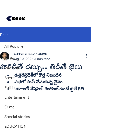
Back
Post
All Posts
DUPPALA RAVIKUMAR
All Posts
Aug 30, 2024
3 min read
పొగిడితే డబ్బు.. తిడితే జైలు
Regional
ఉత్తరప్రదేశ్‌లో కొత్త నిబంధన
Sports
సభలో పాస్‌ చేసుకున్న వైనం
Politics
‘యాంటీ నేషనల్‌’ కంటెంట్‌ ఉంటే జైలే గతి
Entertainment
Crime
Special stories
EDUCATION