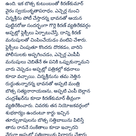
ఉంది. ఇక బొత్స కుటుంబంతో కిరణ్‌కుమార్‌ 
వైరం స్వయంకృతాపరాధం. ఎచ్చెర్ల నుంచి 
చిన్నశ్రీను పోటీ చేస్తారన్న భావనతో ఆయన 
పుట్టినరోజు సందర్భంగా గొర్లె కిరణ్‌ వ్యతిరేకవర్గం 
అప్పట్లో ఫ్లెక్సీలు ఏర్పాటుచేస్తే, దాన్ని కిరణ్‌ 
మనుషులతో చింపించేయడం వంటివి చేశారు. 
ఫ్లెక్సీలు చింపుతూ కొందరు దొరకడం, వారిని 
పోలీసులకు అప్పగించడం, ఎచ్చెర్ల ఎంపీపీ 
మనుషులు చెబితేనే ఈ పనికి ఒప్పుకున్నామని 
వారు చెప్పడం అప్పట్లో పత్రికల్లో కథనాలు 
కూడా వచ్చాయి. చిన్నశ్రీనును తమ నెత్తిన 
రుద్దుతున్నారన్న భావనతో అప్పటి మంత్రి 
బొత్స సత్యనారాయణను, అప్పటి ఎంపీ బెల్లాన 
చంద్రశేఖర్‌ను కూడా కిరణ్‌కుమార్‌ తీవ్రంగా 
వ్యతిరేకించారు. చివరకు తన నియోజకవర్గంలో 
శుభకార్యం ఉందంటూ కార్డు ఇచ్చిన 
తూర్పుకాపులను బొత్స సత్తిబాబును పిలిస్తే 
తాను రాననే సంకేతాలు కూడా ఇచ్చారని 
నేరుగా అప్పట్లో సత్తిబాబుకు ఫిర్యాదు చేశారు 