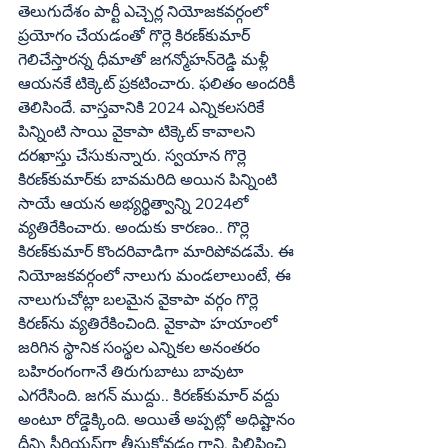
తెలుగుదేశం పార్టీ ఎచ్చెర్ల నియోజకవర్గంలో 
ప్రయోగం చేయడంతో గొర్లె కిరణ్‌కుమార్‌ 
గెలిచేస్తారన్న ధీమాతో జగన్మోహన్‌రెడ్డి మళ్లీ 
ఆయనకే టిక్కెట్‌ ప్రకటించారు. ఫలితం అందరికీ 
తెలిసిందే. వాస్తవానికి 2024 ఎన్నికలసరికే 
పిన్నింటి సాయి వైకాపా టిక్కెట్‌ కావాలని 
దరఖాస్తు చేసుకున్నారు. స్వయాన గొర్లె 
కిరణ్‌కుమార్‌కు బావమరిది అయిన పిన్నింటి 
సాయే ఆయన అభ్యర్థిత్వాన్ని 2024లో 
వ్యతిరేకించారు. అందుకు కారణం.. గొర్లె 
కిరణ్‌కుమార్‌ కొందరివాడిగా మారిపోవడమే. ఈ 
నియోజకవర్గంలో నాలుగు మండలాలుంటే, ఈ 
నాలుగుచోట్లా బలమైన వైకాపా వర్గం గొర్లె 
కిరణ్‌ను వ్యతిరేకించింది. వైకాపా హయాంలో 
జరిగిన స్థానిక సంస్థల ఎన్నికల అనంతరం 
బహిరంగంగానే తిరుగుబాటు బావుటా 
ఎగరేసింది. జగన్‌ ముద్దు.. కిరణ్‌కుమార్‌ వద్దు 
అంటూ రోడ్డెక్కింది. అయితే అప్పట్లో అధిష్టానం 
దీన్ని సీరియస్‌గా తీసుకోవడం గాని, పిలిపించి 