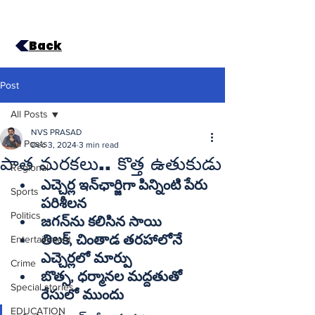
Back
Post
All Posts
NVS PRASAD
All Posts
Dec 3, 2024
3 min read
పాత మరకలు.. కొత్త ఉతుకుడు
Regional
ఎచ్చెర్ల ఇన్‌ఛార్జిగా పిన్నింటి పేరు 
Sports
పరిశీలన
Politics
జగన్‌ను కలిసిన సాయి
తిలక్‌, చింతాడ తరహాలోనే 
Entertainment
ఎచ్చెర్లలో మార్పు
Crime
బొత్స, ధర్మానల మద్దతుతో 
Special stories
రేసులో ముందు 
EDUCATION