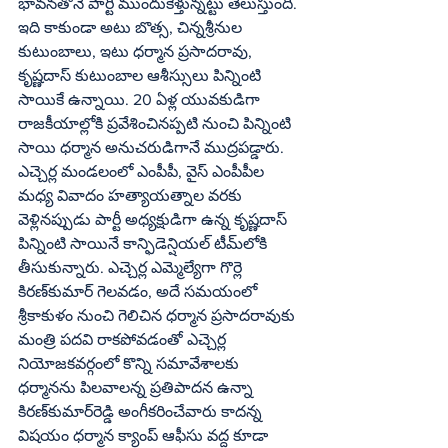
భావనతోనే పార్టీ ముందుకెళ్తున్నట్టు తెలుస్తుంది. 
ఇది కాకుండా అటు బొత్స, చిన్నశ్రీనుల 
కుటుంబాలు, ఇటు ధర్మాన ప్రసాదరావు, 
కృష్ణదాస్‌ కుటుంబాల ఆశీస్సులు పిన్నింటి 
సాయికే ఉన్నాయి. 20 ఏళ్ల యువకుడిగా 
రాజకీయాల్లోకి ప్రవేశించినప్పటి నుంచి పిన్నింటి 
సాయి ధర్మాన అనుచరుడిగానే ముద్రపడ్డారు. 
ఎచ్చెర్ల మండలంలో ఎంపీపీ, వైస్‌ ఎంపీపీల 
మధ్య వివాదం హత్యాయత్నాల వరకు 
వెళ్లినప్పుడు పార్టీ అధ్యక్షుడిగా ఉన్న కృష్ణదాస్‌ 
పిన్నింటి సాయినే కాన్ఫిడెన్షియల్‌ టీమ్‌లోకి 
తీసుకున్నారు. ఎచ్చెర్ల ఎమ్మెల్యేగా గొర్లె 
కిరణ్‌కుమార్‌ గెలవడం, అదే సమయంలో 
శ్రీకాకుళం నుంచి గెలిచిన ధర్మాన ప్రసాదరావుకు 
మంత్రి పదవి రాకపోవడంతో ఎచ్చెర్ల 
నియోజకవర్గంలో కొన్ని సమావేశాలకు 
ధర్మానను పిలవాలన్న ప్రతిపాదన ఉన్నా 
కిరణ్‌కుమార్‌రెడ్డి అంగీకరించేవారు కాదన్న 
విషయం ధర్మాన క్యాంప్‌ ఆఫీసు వద్ద కూడా 