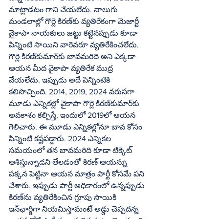
మాట్లాడటం గాని చేయలేదు. నాలుగు 
మండలాల్లో గొర్లె కిరణ్‌కు వ్యతిరేకంగా మెజార్టీ 
వైకాపా నాయకులు జట్టు కట్టినప్పుడు కూడా 
పిన్నింటి సాయిని వారెవరూ వ్యతిరేకించలేదు. 
గొర్లె కిరణ్‌కుమార్‌కు బావమరిది అని ఎక్కడా 
ఆయన మీద వైకాపా వ్యతిరేక ముద్ర 
వేయలేదు. ఇప్పుడు అదే పిన్నింటికి 
కలిసొచ్చింది. 2014, 2019, 2024 వరుసగా 
మూడు ఎన్నికల్లో వైకాపా గొర్లె కిరణ్‌కుమార్‌కు 
అవకాశం కల్పిస్తే, ఇందులో 2019లో ఆయన 
గెలిచారు. ఈ మూడు ఎన్నికల్లోనూ బావ కోసం 
పిన్నింటి కష్టపడ్డారు. 2024 ఎన్నికల 
సమయంలో తన బావమరిది కూడా టిక్కెట్‌ 
ఆశిస్తున్నాడని తేలడంతో కిరణ్‌ ఆయన్ను 
పక్కన పెట్టినా ఆయన మాత్రం పార్టీ కోసమే పని 
చేశారు. ఇప్పుడు పార్టీ అధికారంలో ఉన్నప్పుడు 
కిరణ్‌ను వ్యతిరేకించిన గ్రూపు సాయికి 
ఇన్‌ఛార్జిగా నియమిస్తామంటే అడ్డు చెప్పదన్న 