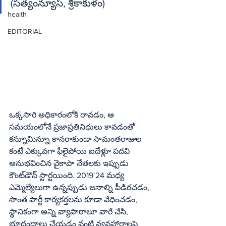
(సత్యంన్యూస్‌, శ్రీకాకుళం)
health
EDITORIAL
ఒక్కసారి అధికారంలోకి రావడం, ఆ 
సమయంలోనే ప్రజాప్రతినిధులు కావడంతో 
కన్నూమిన్నూ కానరాకుండా సామంతరాజుల 
కంటే ఎక్కువగా ఫీలైపోయి ఐదేళ్లూ పదవి 
అనుభవించిన వైకాపా నేతలకు ఇప్పుడు 
కౌంట్‌డౌన్‌ స్టార్టయింది. 2019`24 మధ్య 
ఎమ్మెల్యేలుగా ఉన్నప్పుడు జనాల్ని పీడిరచడం, 
సొంత పార్టీ కార్యకర్తలను కూడా వేధించడం, 
స్థానికంగా అన్ని వ్యాపారాలూ వారే చేసి, 
భూదందాలు చేయడం వంటి వ్యవహారాలపై 