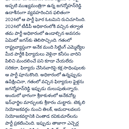
అప్పటి ముఖ్యమంత్రిగా ఉన్న జగన్మోహన్‌రెడ్డి 
ఉదాశీనంగా వ్యవహరించిన ఫలితంగా 
2024లో ఆ పార్టీ ఘోర ఓటమిని రుచిచూసింది. 
2024లో టీడీపీ అధికారంలోకి వచ్చిన తర్వాత 
తమ పార్టీ అధికారంలో ఉండాల్సిన అవసరం 
ఏమిటో జగన్‌కు తెలిసొచ్చింది. గతంలో 
రాష్ట్రవ్యాప్తంగా అనేక మంది సిట్టింగ్‌ ఎమ్మెల్యేల 
మీద పార్టీకి ఫిర్యాదులు వెళ్లినా కనీసం వారిని 
పిలిచి మందలించే పని కూడా చేయలేదు 
సరికదా, ఫిర్యాదు చేసినవారిపై కక్ష సాధింపులకు 
ఆ పార్టీ పూనుకొంది. అధికారంలో ఉన్నప్పుడు 
ఉపేక్షించినా, గతంలో వచ్చిన ఫిర్యాదుల ఫైళ్లను 
జగన్మోహన్‌రెడ్డి ఇప్పుడు దులుపుతున్నారు. 
అందులో భాగంగా శ్రీకాకుళంలో అనేకచోట్ల 
ఇన్‌ఛార్జిల మార్పులకు శ్రీకారం చుట్టారు. టెక్కలి 
నియోజకవర్గం నుంచి తిలక్‌, ఆమదాలవలస 
నియోజకవర్గానికి చింతాడ రవికుమార్‌లను 
పార్టీ ప్రకటించింది. ఇప్పుడు తాజాగా ఎచ్చెర్ల 