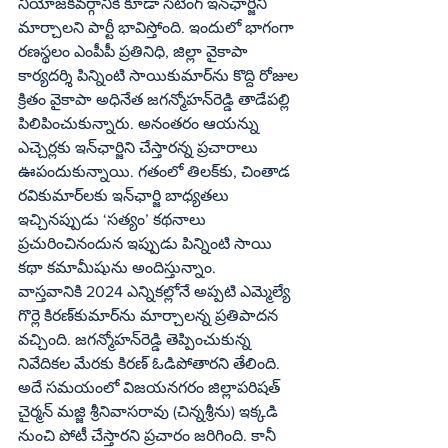
నియోజకవర్గానికి కూడా సిటింగ్‌ ఇన్‌ఛార్జిని 
మార్చాలని పార్టీ భావిస్తోంది. ఇందులో భాగంగా 
రణస్థలం ఎంపీపీ ప్రతినిధి, జిల్లా వైకాపా 
కార్యదర్శి పిన్నింటి సాయికుమార్‌ను కొద్ది రోజుల 
క్రితం వైకాపా అధినేత జగన్మోహన్‌రెడ్డి తాడేపల్లి 
పిలిపించుకున్నారు. అనంతరం ఆయన్ను 
ఎచ్చెర్లకు ఇన్‌ఛార్జిని చేస్తారన్న ప్రచారాలు 
ఊపందుకున్నాయి. గతంలో తిలక్‌కు, చింతాడ 
రవికుమార్‌లకు ఇన్‌ఛార్జి బాధ్యతలు 
ఇచ్చినప్పుడు ‘సత్యం’ కథనాలు 
ప్రచురించినందున ఇప్పుడు పిన్నింటి సాయి 
కథా కమామీషును అందిస్తున్నాం.
వాస్తవానికి 2024 ఎన్నికల్లోనే అప్పటి ఎమ్మెల్యే 
గొర్లె కిరణ్‌కుమార్‌ను మార్చాలన్న ప్రతిపాదన 
వచ్చింది. జగన్మోహన్‌రెడ్డి తెప్పించుకున్న 
నివేదికల మేరకు కిరణ్‌ ఓడిపోతారని తేలింది. 
అదే సమయంలో విజయనగరం జిల్లాపరిషత్‌ 
చైర్మన్‌ మజ్జి శ్రీనివాసరావు (చిన్నశ్రీను) ఇక్కడి 
నుంచి పోటీ చేస్తారని ప్రచారం జరిగింది. కానీ 