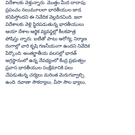
విదేశాలకు వెళ్తున్నారు. మొత్తం మీద దాదాపు 
ప్రపంచం నలుమూలలా భారతీయుల జాడ 
కనిపిస్తోందని ఈ నివేదిక వెల్లడిరచింది. ఇలా 
విదేశాలకు వెళ్లి స్థిరపడుతున్న భారతీయులు 
ఆయా దేశాల ఆర్థిక వ్యవస్థల్లో కీలకపాత్ర 
పోషిస్తు న్నారు. ఐటీతో పాటు ఆరోగ్య, నిర్మాణ 
రంగాల్లో వారి కృషి గణనీయంగా ఉందని నివేదిక 
పేర్కొంది. అంతర్జాతీయ వలసల్లో భారత్‌ 
అగ్రస్థానంలో ఉన్న నేపథ్యంలో కేంద్ర ప్రభుత్వం 
ప్రవాస భారతీయుల సంక్షేమానికి పలు 
చేపడుతున్న చర్యలు మరింత మెరుగవ్వాల్సి 
ఉంది. రవాణా సౌకర్యాలు, వీసా సౌల భ్యాలు, 
న్యాయ పరిరక్షణ వంటి అంశాల్లో మరింత శ్రద్ధ 
చూపాల్సిన అవసరం ఉంది. ఇటీవలి కాలం లో 
ప్రవాస భారతీయులతో సంబంధాల మెరుగుకు 
కేంద్ర ప్రభుత్వం ‘వైబ్రెంట్‌ డయాస్పోరా’ తరహా 
లో పలు కార్యక్రమాలు చేపడుతోంది. భారతీయ 
సంస్కృతీ సంప్రదాయాలు విశ్వవ్యాప్తం 
అవుతున్నాయి.