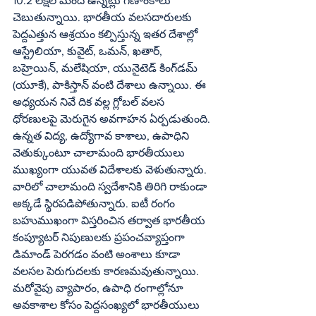
10.2 లక్షల మంది ఉన్నట్లు గణాంకాలు 
చెబుతున్నాయి. భారతీయ వలసదారులకు 
పెద్దఎత్తున ఆశ్రయం కల్పిస్తున్న ఇతర దేశాల్లో 
ఆస్ట్రేలియా, కువైట్‌, ఒమన్‌, ఖతార్‌, 
బహ్రెయిన్‌, మలేషియా, యునైటెడ్‌ కింగ్‌డమ్‌ 
(యూకే), పాకిస్తాన్‌ వంటి దేశాలు ఉన్నాయి. ఈ 
అధ్యయన నివే దిక వల్ల గ్లోబల్‌ వలస 
ధోరణులపై మెరుగైన అవగాహన ఏర్పడుతుంది. 
ఉన్నత విద్య, ఉద్యోగావ కాశాలు, ఉపాధిని 
వెతుక్కుంటూ చాలామంది భారతీయులు 
ముఖ్యంగా యువత విదేశాలకు వెళుతున్నారు. 
వారిలో చాలామంది స్వదేశానికి తిరిగి రాకుండా 
అక్కడే స్థిరపడిపోతున్నారు. ఐటీ రంగం 
బహుముఖంగా విస్తరించిన తర్వాత భారతీయ 
కంప్యూటర్‌ నిపుణులకు ప్రపంచవ్యాప్తంగా 
డిమాండ్‌ పెరగడం వంటి అంశాలు కూడా 
వలసల పెరుగుదలకు కారణమవుతున్నాయి. 
మరోవైపు వ్యాపారం, ఉపాధి రంగాల్లోనూ 
అవకాశాల కోసం పెద్దసంఖ్యలో భారతీయులు 