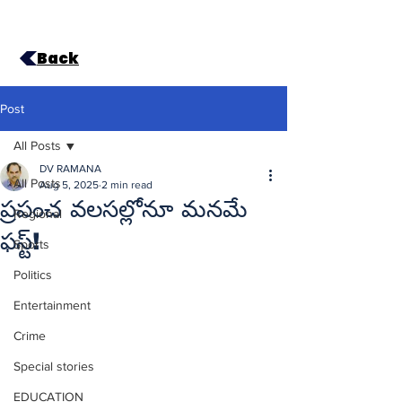
Back
Post
All Posts
DV RAMANA
All Posts
Aug 5, 2025
2 min read
ప్రపంచ వలసల్లోనూ మనమే
Regional
ఫస్ట్‌!
Sports
Politics
Entertainment
Crime
Special stories
EDUCATION