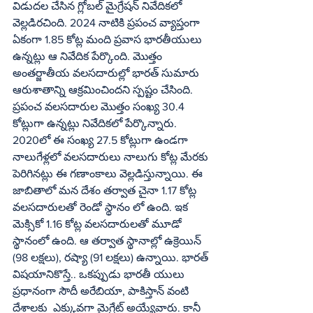
విడుదల చేసిన గ్లోబల్‌ మైగ్రేషన్‌ నివేదికలో 
వెల్లడిరచింది. 2024 నాటికి ప్రపంచ వ్యాప్తంగా 
ఏకంగా 1.85 కోట్ల మంది ప్రవాస భారతీయులు 
ఉన్నట్లు ఆ నివేదిక పేర్కొంది. మొత్తం 
అంతర్జాతీయ వలసదారుల్లో భారత్‌ సుమారు 
ఆరుశాతాన్ని ఆక్రమించిందని స్పష్టం చేసింది. 
ప్రపంచ వలసదారుల మొత్తం సంఖ్య 30.4 
కోట్లుగా ఉన్నట్లు నివేదికలో పేర్కొన్నారు. 
2020లో ఈ సంఖ్య 27.5 కోట్లుగా ఉండగా 
నాలుగేళ్లలో వలసదారులు నాలుగు కోట్ల మేరకు 
పెరిగినట్లు ఈ గణాంకాలు వెల్లడిస్తున్నాయి. ఈ 
జాబితాలో మన దేశం తర్వాత చైనా 1.17 కోట్ల 
వలసదారులతో రెండో స్థానం లో ఉంది. ఇక 
మెక్సికో 1.16 కోట్ల వలసదారులతో మూడో 
స్థానంలో ఉంది. ఆ తర్వాత స్థానాల్లో ఉక్రెయిన్‌ 
(98 లక్షలు), రష్యా (91 లక్షలు) ఉన్నాయి. భారత్‌ 
విషయానికొస్తే.. ఒకప్పుడు భారతీ యులు 
ప్రధానంగా సౌదీ అరేబియా, పాకిస్తాన్‌ వంటి 
దేశాలకు  ఎక్కువగా మైగ్రేట్‌ అయ్యేవారు. కానీ 