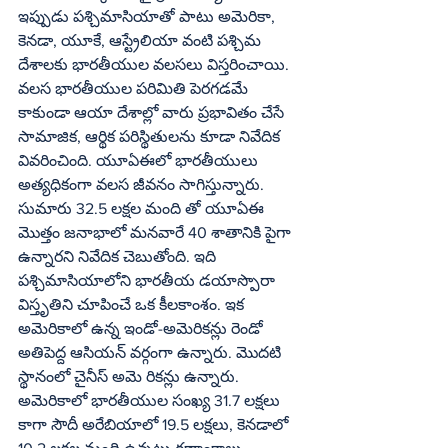
ఇప్పుడు పశ్చిమాసియాతో పాటు అమెరికా, 
కెనడా, యూకే, ఆస్ట్రేలియా వంటి పశ్చిమ 
దేశాలకు భారతీయుల వలసలు విస్తరించాయి. 
వలస భారతీయుల పరిమితి పెరగడమే 
కాకుండా ఆయా దేశాల్లో వారు ప్రభావితం చేసే 
సామాజిక, ఆర్థిక పరిస్థితులను కూడా నివేదిక 
వివరించింది. యూఏఈలో భారతీయులు 
అత్యధికంగా వలస జీవనం సాగిస్తున్నారు. 
సుమారు 32.5 లక్షల మంది తో యూఏఈ 
మొత్తం జనాభాలో మనవారే 40 శాతానికి పైగా 
ఉన్నారని నివేదిక చెబుతోంది. ఇది 
పశ్చిమాసియాలోని భారతీయ డయాస్పొరా 
విస్తృతిని చూపించే ఒక కీలకాంశం. ఇక 
అమెరికాలో ఉన్న ఇండో-అమెరికన్లు రెండో 
అతిపెద్ద ఆసియన్‌ వర్గంగా ఉన్నారు. మొదటి 
స్థానంలో చైనీస్‌ అమె రికన్లు ఉన్నారు. 
అమెరికాలో భారతీయుల సంఖ్య 31.7 లక్షలు 
కాగా సౌదీ అరేబియాలో 19.5 లక్షలు, కెనడాలో 