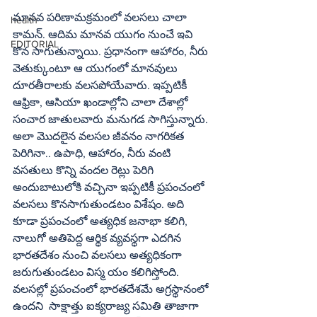
మానవ పరిణామక్రమంలో వలసలు చాలా 
health
కామన్‌. ఆదిమ మానవ యుగం నుంచే ఇవి 
EDITORIAL
కొన సాగుతున్నాయి. ప్రధానంగా ఆహారం, నీరు 
వెతుక్కుంటూ ఆ యుగంలో మానవులు 
దూరతీరాలకు వలసపోయేవారు. ఇప్పటికీ 
ఆఫ్రికా, ఆసియా ఖండాల్లోని చాలా దేశాల్లో 
సంచార జాతులవారు మనుగడ సాగిస్తున్నారు. 
అలా మొదలైన వలసల జీవనం నాగరికత 
పెరిగినా.. ఉపాధి, ఆహారం, నీరు వంటి 
వసతులు కొన్ని వందల రెట్లు పెరిగి 
అందుబాటులోకి వచ్చినా ఇప్పటికీ ప్రపంచంలో 
వలసలు కొనసాగుతుండటం విశేషం. అది 
కూడా ప్రపంచంలో అత్యధిక జనాభా కలిగి, 
నాలుగో అతిపెద్ద ఆర్థిక వ్యవస్థగా ఎదగిన 
భారతదేశం నుంచి వలసలు అత్యధికంగా 
జరుగుతుండటం విస్మ యం కలిగిస్తోంది. 
వలసల్లో ప్రపంచంలో భారతదేశమే అగ్రస్థానంలో 
ఉందని  సాక్షాత్తు ఐక్యరాజ్య సమితి తాజాగా 