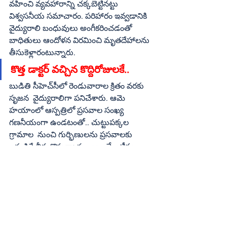
వహించి వ్యవహారాన్ని చక్కబెట్టినట్టు 
విశ్వసనీయ సమాచారం. పరిహారం ఇవ్వడానికి 
వైద్యురాలి బంధువులు అంగీకరించడంతో 
బాధితులు ఆందోళన విరమించి మృతదేహాలను 
తీసుకెళ్లారంటున్నారు. 
కొత్త డాక్టర్‌ వచ్చిన కొద్దిరోజులకే..
బుడితి సీహెచ్‌సీలో రెండువారాల క్రితం వరకు 
సృజన  వైద్యురాలిగా పనిచేశారు. ఆమె 
హయాంలో ఆస్పత్రిలో ప్రసవాల సంఖ్య  
గణనీయంగా ఉండటంతో.. చుట్టుపక్కల 
గ్రామాల  నుంచి గుర్భిణులను ప్రసవాలకు 
ఇక్కడికే తీసుకొస్తున్నారు. అయితే ఇటీవల  
జరిగిన బదిలీల్లో డాక్టర్‌ సృజన స్థానంలో 
పార్వతీపురం మన్యం జిల్లా కురపాం నుంచి 
డాక్టర్‌ శోభారాణి ఇక్కడికి వచ్చారు. కొద్దిరోజులకే 
ఈ దారుణం జరిగింది. ఇప్పటి వరకు ఈ 
సీహెచ్‌సీ పరిధిలో  మాతృ మరణాలు 
జరగలేదని స్థానికులు చెబుతున్నారు. కొత్త 