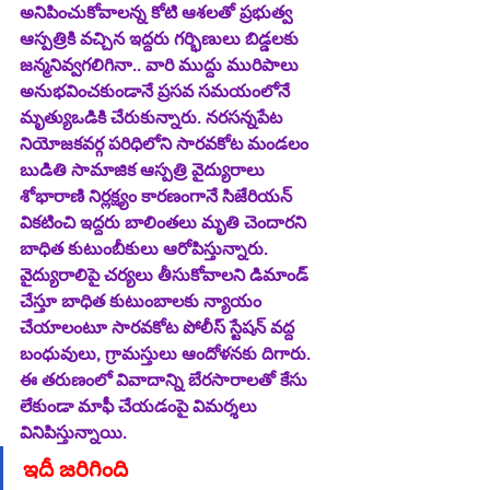
అనిపించుకోవాలన్న కోటి ఆశలతో ప్రభుత్వ 
ఆస్పత్రికి వచ్చిన ఇద్దరు గర్భిణులు బిడ్డలకు 
జన్మనివ్వగలిగినా.. వారి ముద్దు మురిపాలు  
అనుభవించకుండానే ప్రసవ సమయంలోనే 
మృత్యుఒడికి చేరుకున్నారు. నరసన్నపేట 
నియోజకవర్గ పరిధిలోని సారవకోట మండలం 
బుడితి సామాజిక ఆస్పత్రి వైద్యురాలు 
శోభారాణి నిర్లక్ష్యం కారణంగానే సిజేరియన్‌ 
వికటించి ఇద్దరు బాలింతలు మృతి చెందారని 
బాధిత కుటుంబీకులు ఆరోపిస్తున్నారు. 
వైద్యురాలిపై చర్యలు తీసుకోవాలని డిమాండ్‌ 
చేస్తూ బాధిత కుటుంబాలకు న్యాయం 
చేయాలంటూ సారవకోట పోలీస్‌ స్టేషన్‌ వద్ద 
బంధువులు, గ్రామస్తులు ఆందోళనకు దిగారు. 
ఈ తరుణంలో వివాదాన్ని బేరసారాలతో కేసు 
లేకుండా మాఫీ చేయడంపై విమర్శలు 
వినిపిస్తున్నాయి. 
ఇదీ జరిగింది 