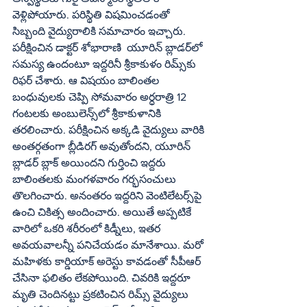
వెళ్లిపోయారు. పరిస్థితి విషమించడంతో 
సిబ్బంది వైద్యురాలికి సమాచారం ఇచ్చారు. 
పరీక్షించిన డాక్టర్‌ శోభారాణి  యూరిన్‌ బ్లాడర్‌లో 
సమస్య ఉందంటూ ఇద్దరినీ శ్రీకాకుళం రిమ్స్‌కు 
రిఫర్‌ చేశారు. ఆ విషయం బాలింతల 
బంధువులకు చెప్పి సోమవారం అర్ధరాత్రి 12 
గంటలకు అంబులెన్స్‌లో శ్రీకాకుళానికి  
తరలించారు. పరీక్షించిన అక్కడి వైద్యులు వారికి 
అంతర్గతంగా బ్లీడిరగ్‌ అవుతోందని, యూరిన్‌ 
బ్లాడర్‌ బ్లాక్‌ అయిందని గుర్తించి ఇద్దరు 
బాలింతలకు మంగళవారం గర్భసంచులు 
తొలగించారు. అనంతరం ఇద్దరిని వెంటిలేటర్స్‌పై 
ఉంచి చికిత్స అందించారు. అయితే అప్పటికే 
వారిలో ఒకరి శరీరంలో కిడ్నీలు, ఇతర 
అవయవాలన్నీ పనిచేయడం మానేశాయి. మరో 
మహిళకు కార్డియాక్‌ అరెస్టు కావడంతో సీపీఆర్‌ 
చేసినా ఫలితం లేకపోయింది. చివరికి ఇద్దరూ 
మృతి చెందినట్టు ప్రకటించిన రిమ్స్‌ వైద్యులు 