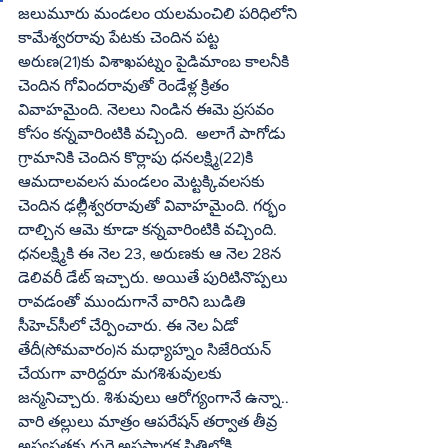
జలుమూరు మండలం యలమంచిలి పరిధిలోని 
కామేశ్వరరావు పేటకు చెందిన పట్ట 
అరుణ(21)కు విశాఖపట్నం పైడిమాంబ కాలనీకి 
చెందిన గోవిందరావుతో రెండేళ్ల క్రితం 
వివాహమైంది. నెలలు నిండిన ఈమె ప్రసవం 
కోసం కన్నవారింటికి వచ్చింది.  అలాగే పాగోడు 
గ్రామానికి చెందిన కొర్లాపు ధనలక్ష్మి(22)కి 
ఆమదాలవలస మండలం మెట్టక్కివలసకు 
చెందిన ఢల్లీిశ్వరరావుతో వివాహమైంది. గర్భం 
దాల్చిన ఆమె కూడా కన్నవారింటికి వచ్చింది. 
ధనలక్ష్మికి ఈ నెల 23, అరుణకు ఆ నెల 28న 
డెలివరీ డేట్‌ ఇచ్చారు. అయితే పురిటినొప్పలు 
రావడంతో ముందుగానే వారిని బుడితి 
సీహెచ్‌సీలో చేర్పించారు. ఈ నెల ఏడో 
తేదీ(సోమవారం)న మధ్యాహ్నం సిజేరియన్‌ 
చేయగా వారిద్దరూ మగశిశువులకు 
జన్మనిచ్చారు. శిశువులు ఆరోగ్యంగానే ఉన్నా.. 
వారి తల్లులు మాత్రం ఆపరేషన్‌ తర్వాత తీవ్ర 
అస్వస్థతకు గురై అపస్మారక స్థితిలోకి 