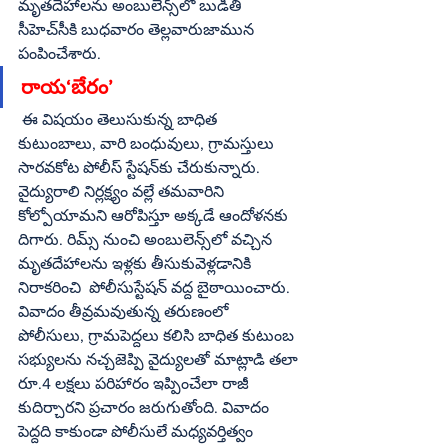
మృతదేహాలను అంబులెన్స్‌లో బుడితి 
సీహెచ్‌సీకి బుధవారం తెల్లవారుజామున 
పంపించేశారు. 
రాయ‘బేరం’
 ఈ విషయం తెలుసుకున్న బాధిత 
కుటుంబాలు, వారి బంధువులు, గ్రామస్తులు 
సారవకోట పోలీస్‌ స్టేషన్‌కు చేరుకున్నారు. 
వైద్యురాలి నిర్లక్ష్యం వల్లే తమవారిని 
కోల్పోయామని ఆరోపిస్తూ అక్కడే ఆందోళనకు 
దిగారు. రిమ్స్‌ నుంచి అంబులెన్స్‌లో వచ్చిన 
మృతదేహాలను ఇళ్లకు తీసుకువెళ్లడానికి 
నిరాకరించి  పోలీసుస్టేషన్‌ వద్ద బైఠాయించారు. 
వివాదం తీవ్రమవుతున్న తరుణంలో   
పోలీసులు, గ్రామపెద్దలు కలిసి బాధిత కుటుంబ 
సభ్యులను నచ్చజెప్పి వైద్యులతో మాట్లాడి తలా 
రూ.4 లక్షలు పరిహారం ఇప్పించేలా రాజీ 
కుదిర్చారని ప్రచారం జరుగుతోంది. వివాదం 
పెద్దది కాకుండా పోలీసులే మధ్యవర్తిత్వం 