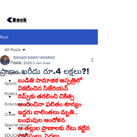
Back
Post
All Posts
BAGADI NARAYANARAO
All Posts
Jul 9, 2025
2 min read
ప్రాణం ఖరీదు రూ.4 లక్షలు?!
Regional
బుడితి సామాజిక ఆస్పత్రిలో 
Sports
Politics
రిమ్స్‌కు తరలించి చికిత్స 
అందించినా ఫలితం శూన్యం
Entertainment
ఇద్దరు బాలింతలు మృతి.. 
Crime
బంధువుల ఆందోళన
Special stories
ఆ తల్లుల ప్రాణాలకు రేటు కట్టిన 
EDUCATION
పోలీసులు, పెద్దలు