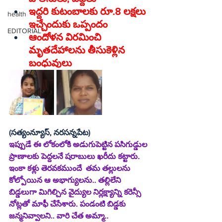
ఇద్దరి కుటంబాలకు రూ.8 లక్షలు 
health
ఇచ్చేందుకు ఒప్పందం
EDITORIAL
ఆందోళన విరమించి 
మృతదేహాలను తీసుకెళ్లిన 
బంధువులు
(సత్యంన్యూస్‌, నరసన్నపేట)
ఇప్పుడే ఈ లోకంలోకి అడుగుపెట్టిన పసిగుడ్డుల 
ప్రాణాలకు పెద్దలనే షరాబులు ఖరీదు కట్టారు. 
ఇంకా కళ్లు తెరవకముందే  తమ తల్లులను 
కోల్పోయిన ఆ అభాగ్యులను.. తల్లిలేని 
బిడ్డలుగా మిగిల్చిన వైద్యుల నిర్లక్ష్యాన్ని కరెన్సీ 
నోట్లతో మాఫీ చేసేశారు. పండంటి బిడ్డకు 
జన్మనివ్వాలని.. వారి చేత అమ్మా.. 