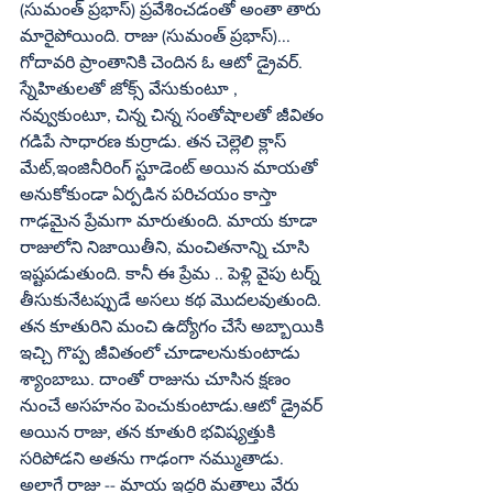
(సుమంత్ ప్రభాస్) ప్రవేశించడంతో అంతా తారు 
మారైపోయింది. రాజు (సుమంత్ ప్రభాస్)... 
గోదావరి ప్రాంతానికి చెందిన ఓ ఆటో డ్రైవర్. 
స్నేహితులతో జోక్స్ వేసుకుంటూ , 
నవ్వుకుంటూ, చిన్న చిన్న సంతోషాలతో జీవితం 
గడిపే సాధారణ కుర్రాడు. తన చెల్లెలి క్లాస్ 
మేట్,ఇంజినీరింగ్ స్టూడెంట్ అయిన మాయతో 
అనుకోకుండా ఏర్పడిన పరిచయం కాస్తా 
గాఢమైన ప్రేమగా మారుతుంది. మాయ కూడా 
రాజులోని నిజాయితీని, మంచితనాన్ని చూసి 
ఇష్టపడుతుంది. కానీ ఈ ప్రేమ .. పెళ్లి వైపు టర్న్ 
తీసుకునేటప్పుడే అసలు కథ మొదలవుతుంది.
తన కూతురిని మంచి ఉద్యోగం చేసే అబ్బాయికి 
ఇచ్చి గొప్ప జీవితంలో చూడాలనుకుంటాడు 
శ్యాంబాబు. దాంతో రాజును చూసిన క్షణం 
నుంచే అసహనం పెంచుకుంటాడు.ఆటో డ్రైవర్ 
అయిన రాజు, తన కూతురి భవిష్యత్తుకి 
సరిపోడని అతను గాఢంగా నమ్ముతాడు. 
అలాగే రాజు -- మాయ ఇద్దరి మతాలు వేరు 