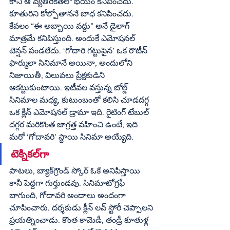
కానీ ఆ వ్యతిరేకతలో భయం కనిపించదు. 
కూతురిని కోల్పోతాననే బాధ కనిపించదు. 
కేవలం “ఈ అబ్బాయి వద్దు” అనే డైలాగ్ 
మాత్రమే కనిపిస్తుంది. అందుకే ఎమోషనల్ 
టెన్షన్ పండలేదు. ‘గోదారి గట్టుపైన’ ఒక రొటీన్ 
ఫార్ములా సినిమానే అయినా, అందులోని 
నిజాయితీ, విలువలు ప్రేక్షకుడిని 
ఆకట్టుకుంటాయి. ఇటీవల వస్తున్న బోల్డ్ 
సినిమాల మధ్య, కుటుంబంతో కలిసి చూడదగ్గ 
ఒక క్లీన్ ఎమోషనల్ డ్రామా ఇది. రైటింగ్ టేబుల్ 
దగ్గర మరికొంత జాగ్రత్త వహించి ఉంటే, ఇది 
మరో ‘గోదావరి’ స్థాయి సినిమా అయ్యేది.
టెక్నికల్‌గా 
పాటలు, బ్యాక్‌గ్రౌండ్ స్కోర్ ఓకే అనిపిస్తాయి 
కానీ పెద్దగా గుర్తుండవు. సినిమాటోగ్రఫీ 
బాగుంది, గోదావరి అందాలు అందంగా 
చూపించారు. దర్శకుడు క్లీన్ లవ్ స్టోరీ చెప్పాలని 
ప్రయత్నించాడు. కొంత కామెడీ, తండ్రీ కూతుళ్ల 