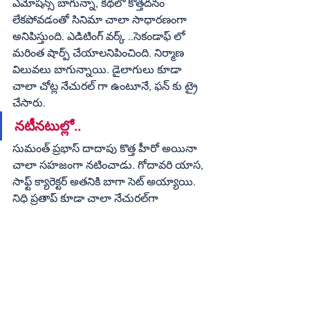
ఎమోషన్స్ బాగున్నా, కథలో కొత్తదనం 
లేకపోవడంతో సినిమా చాలా సాధారణంగా 
అనిపిస్తుంది. ఎడిటింగ్ వర్క్ ..సెకండాఫ్ లో 
మరింత షార్ప్ చేయాలనిపించింది. నిర్మాణ 
విలువలు బాగున్నాయి. డైలాగులు కూడా 
చాలా చోట్ల నేచురల్ గా ఉంటూనే, ఫన్ కు ట్రై 
చేసారు.
నటీనటుల్లో.. 
సుమంత్ ప్రభాస్ దాదాపు కొత్త హీరో అయినా 
చాలా సహజంగా నటించాడు. గోదావరి యాస, 
సాఫ్ట్ క్యారెక్టర్ అతనికి బాగా సెట్ అయ్యాయి. 
నిధి ప్రతాప్ కూడా చాలా నేచురల్‌గా 
కనిపించింది. జగపతి బాబు మధ్యతరగతి తండ్రి 
పాత్రలో సినిమాకు మంచి వెయిట్ 
తీసుకొచ్చాడు. సుదర్శన్ కామెడీతో ఎక్కువగా 
ఎంటర్‌టైన్ చేశాడు. దేవి ప్రసాద్, రాజీవ్ కనకాల 
ఓకే. లైలా పాత్ర మాత్రం పెద్దగా ఇంపాక్ట్ 
ఇవ్వలేదు. ఫైనల్ థాట్ “ఇలాంటి సినిమాల్లో కథ 