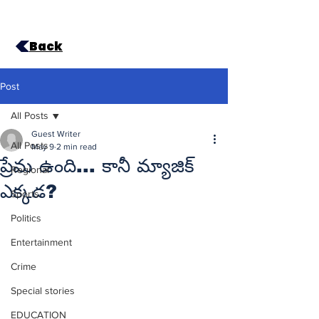
Back
Post
All Posts
Guest Writer
All Posts
May 9
2 min read
ప్రేమ ఉంది... కానీ మ్యాజిక్
Regional
ఎక్కడ?
Sports
Politics
Entertainment
Crime
Special stories
EDUCATION