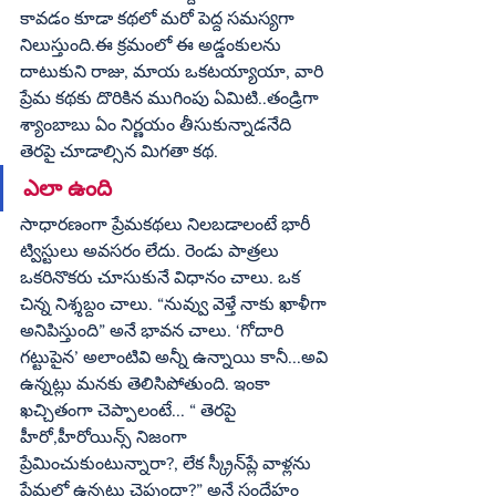
కావడం కూడా కథలో మరో పెద్ద సమస్యగా 
నిలుస్తుంది.ఈ క్రమంలో ఈ అడ్డంకులను 
దాటుకుని రాజు, మాయ ఒకటయ్యాయా, వారి 
ప్రేమ కథకు దొరికిన ముగింపు ఏమిటి..తండ్రిగా 
శ్యాంబాబు ఏం నిర్ణయం తీసుకున్నాడనేది 
తెరపై చూడాల్సిన మిగతా కథ.
ఎలా ఉంది 
సాధారణంగా ప్రేమకథలు నిలబడాలంటే భారీ 
ట్విస్టులు అవసరం లేదు. రెండు పాత్రలు 
ఒకరినొకరు చూసుకునే విధానం చాలు. ఒక 
చిన్న నిశ్శబ్దం చాలు. “నువ్వు వెళ్తే నాకు ఖాళీగా 
అనిపిస్తుంది” అనే భావన చాలు. ‘గోదారి 
గట్టుపైన’ అలాంటివి అన్నీ ఉన్నాయి కానీ...అవి 
ఉన్నట్లు మనకు తెలిసిపోతుంది. ఇంకా 
ఖచ్చితంగా చెప్పాలంటే... “ తెరపై 
హీరో,హీరోయిన్స్ నిజంగా 
ప్రేమించుకుంటున్నారా?, లేక స్క్రీన్‌ప్లే వాళ్లను 
ప్రేమలో ఉన్నట్టు చెప్తుందా?” అనే సందేహం 