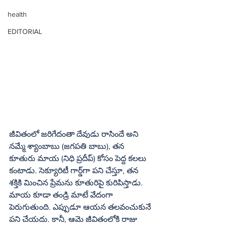
health
EDITORIAL
జీవితంలో జరిగేదంతా దేవుడు రాసిందే అని 
నమ్మే శ్యాంబాబు (జగపతి బాబు), తన 
కూతురు మాయ (నిధి ప్రదీప్) కోసం పెద్ద కలలు 
కంటాడు. సెక్యూరిటీ గార్డ్‌గా పని చేస్తూ, తన 
శక్తికి మించిన ప్రేమను కూతురిపై కురిపిస్తాడు. 
మాయ కూడా తండ్రి మాటే వేదంగా 
పెరుగుతుంది. ఎప్పుడూ ఆయన తలవంచుకునే 
పని చేయదు. కానీ, ఆమె జీవితంలోకి రాజు 