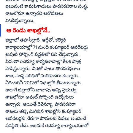
ఇటువంటి కామపిశాచులు పౌరసరఫరాల సంస్థ, 
శాఖలోనూ ఉన్నారని ఆరోపణలు 
వినిపిస్తున్నాయి. 
ఆ రెండు శాఖల్లోనే..
జిల్లాలో తహసీల్దార్‌, ఆర్డీవో, కలెక్టర్‌ 
కార్యాలయాల్లో 71 మంది కంప్యూటర్‌ ఆపరేటర్లు 
అవుట్‌ సోర్సింగ్‌ పద్ధతిలో పని చేస్తున్నారు.  
వీరంతా రెవెన్యూ కార్యకలాపాల్లో కీలక పాత్ర 
పోషిస్తున్నారు. వీరితో పాటు పౌరసరఫరాల 
శాఖ, సంస్థ పరిధిలో మరికొందరు ఉన్నారు. 
వీరిందరినీ 2012లో విధుల్లోకి తీసుకున్నారు. 
అలాగే జిల్లాలోని దాదాపు అన్ని ప్రభుత్వ 
శాఖల్లోనూ అవుట్‌ సోర్సింగ్‌ ఉద్యోగులు 
ఉన్నారు. అయితే రెవెన్యూ, పౌరసరఫరా 
శాఖలు తప్ప మిగిలిన శాఖల్లోని కంప్యూటర్‌ 
ఆపరేటర్లకు నేరుగా పౌరులకు సేవలు అందించే 
పరిస్థితి లేదు. అందుకే రెవెన్యూ కార్యాలయంలో 
పనిచేసే కంప్యూటర్‌ ఆపరేటర్లకు మూడేళ్లకోసారి 