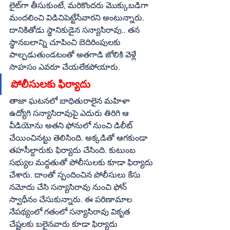
లైట్‌గా తీసుకుంటే, మరికొందరు మొక్కుబడిగా 
మందలించి విడిచిపెట్టేసేవారని అంటున్నారు. 
దానికితోడు స్థానికుడైన సన్యాసిరావు.. తన 
స్థానబలాన్ని చూపించి బెదిరింపులకు 
పాల్పడుతుండటంతో అతగాడి జోలికి వెళ్లే 
సాహసం ఎవరూ చేయలేకపోయారు. 
పోలీసులకు ఫిర్యాదు
తాజా ఘటనలో బాధితురాలైన మహిళా 
ఉద్యోగి సన్యాసిరావుపై ఎదురు తిరిగి ఆ 
వీడియోను అతని ఫోనులో నుంచి డిలీట్‌ 
చేయించినట్టు తెలిసింది. అక్కడితో ఆగకుండా 
తహసీల్దారుకు ఫిర్యాదు చేసింది. కుటుంబ 
సభ్యుల మద్దతుతో పోలీసులకు కూడా ఫిర్యాదు 
చేశారు. దాంతో స్పందించిన పోలీసులు కేసు 
నమోదు చేసి సన్యాసిరావు నుంచి ఫోన్‌ 
స్వాధీనం చేసుకున్నారు. ఈ పరిణామాల 
నేపథ్యంలో గతంలో సన్యాసిరావు వికృత 
చేష్టలకు బలైనవారు కూడా ఫిర్యాదు 