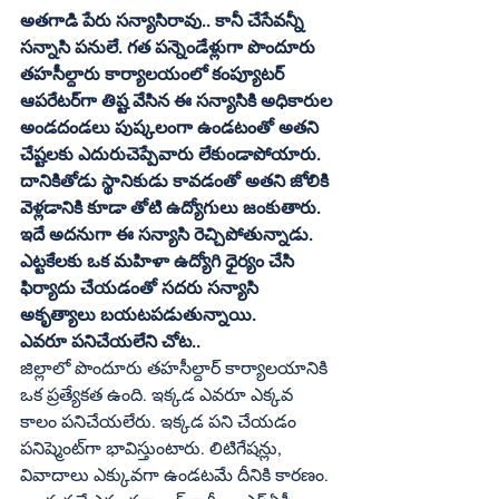
అతగాడి పేరు సన్యాసిరావు.. కానీ చేసేవన్నీ 
సన్నాసి పనులే. గత పన్నెండేళ్లుగా పొందూరు 
తహసీల్దారు కార్యాలయంలో కంప్యూటర్‌ 
ఆపరేటర్‌గా తిష్ట వేసిన ఈ సన్యాసికి అధికారుల 
అండదండలు పుష్కలంగా ఉండటంతో అతని 
చేష్టలకు ఎదురుచెప్పేవారు లేకుండాపోయారు. 
దానికితోడు స్థానికుడు కావడంతో అతని జోలికి 
వెళ్లడానికి కూడా తోటి ఉద్యోగులు జంకుతారు. 
ఇదే అదనుగా ఈ సన్యాసి రెచ్చిపోతున్నాడు. 
ఎట్టకేలకు ఒక మహిళా ఉద్యోగి ధైర్యం చేసి 
ఫిర్యాదు చేయడంతో సదరు సన్యాసి 
అకృత్యాలు బయటపడుతున్నాయి. 
ఎవరూ పనిచేయలేని చోట..
జిల్లాలో పొందూరు తహసీల్దార్‌ కార్యాలయానికి 
ఒక ప్రత్యేకత ఉంది. ఇక్కడ ఎవరూ ఎక్కవ 
కాలం పనిచేయలేరు. ఇక్కడ పని చేయడం 
పనిష్మెంట్‌గా భావిస్తుంటారు. లిటిగేషన్లు, 
వివాదాలు ఎక్కువగా ఉండటమే దీనికి కారణం. 