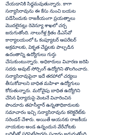
చేయడానికి సిద్ధమవుతున్నారు. కాగా 
సన్యాసిరావును ఈ కేసు నుంచి బయట 
పడేసేందుకు రాజకీయంగా ప్రయత్నాలు 
మొదలైనట్లు రెవెన్యూ శాఖలో చర్చ 
జరుగుతోంది. నాలుగేళ్ల క్రితం డీఎస్‌వో 
కార్యాలయంలో ఓ కంప్యూటర్‌ ఆపరేటర్‌ 
అక్రమాలకు, వికృత చేష్టలకు పాల్పడిన 
ఉదంతాన్ని ఉద్యోగులు గుర్తు 
చేసుకుంటున్నారు. అధికారులు విచారణ జరిపి 
సదరు అవుట్‌ సోర్సింగ్‌ ఉద్యోగిని తొలగించారు. 
సన్యాసిరావుపైనా ఇదే తరహాలో చర్యలు 
తీసుకోవాలని బాధిత మహిళా ఉద్యోగులు 
కోరుతున్నారు. మరోవైపు బాధిత ఉద్యోగిని 
చేసిన ఫిర్యాదుపై వెంటనే విచారించిన  
పొందూరు తహసీల్దార్‌ ఉన్నతాధికారులకు 
సమాచారం ఇచ్చి సన్యాసిరావును కలెక్టరేట్‌కు 
సరెండర్‌ చేశారు. అయితే ఆయనకు రాజకీయ 
నాయకుల అండ ఉన్నందున వేరేచోటకు 
బదిలీతో సరిపెట్టేస్తారన్న ప్రచారం జరుగుతోంది. 