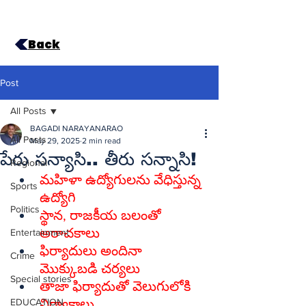
Back
Post
All Posts
BAGADI NARAYANARAO
All Posts
May 29, 2025
2 min read
పేరు సన్యాసి.. తీరు సన్నాసి!
Regional
మహిళా ఉద్యోగులను వేధిస్తున్న 
Sports
ఉద్యోగి
Politics
స్థాన, రాజకీయ బలంతో 
అరాచకాలు
Entertainment
ఫిర్యాదులు అందినా 
Crime
మొక్కుబడి చర్యలు
Special stories
తాజా ఫిర్యాదుతో వెలుగులోకి 
EDUCATION
నిర్వాకాలు