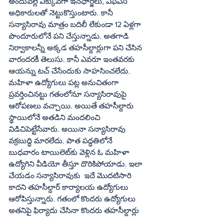
అందువల్లే ఎక్కువగా ఇన్‌ఛార్జీలు, ఎఫ్‌ఏసీ 
అధికారులతో నెట్టుకొస్తుంటారు. కానీ 
సన్యాసిరావు మాత్రం బదిలీ లేకుండా 12 ఏళ్లగా 
పొందూరులోనే పని చేస్తున్నాడు. అతగాడి 
నిర్వాకాలన్నీ అక్కడ తహసీల్దార్లుగా పని చేసిన 
వారందరకీ తెలుసు. కానీ ఎవరూ ఇంతవరకు 
ఆయన్ను టచ్‌ చేసేందుకు సాహసించలేదు. 
మహిళా ఉద్యోగులు పట్ల అనుచితంగా 
ప్రవర్తించినట్టు గతంలోనూ సన్యాసిరావుపై 
ఆరోపణలు వచ్చాయి. అయితే తహసీల్దారు 
స్థాయిలోనే అతడిని మందలించి  
విడిచిపెట్టేసేవారు. అయినా సన్యాసిరావు 
వక్రబుద్ధి మారలేదు. పాత పద్ధతిలోనే 
బుధవారం టాయిలెట్‌కు వెళ్లిన ఓ మహిళా 
ఉద్యోగిని వీడియో తీస్తూ దొరికిపోయాడు. ఇలా 
చేయడం సన్యాసిరావుకు  ఇదే మొదటిసారి 
కాదని తహసీల్దార్‌ కార్యాలయ ఉద్యోగులు 
ఆరోపిస్తున్నారు. గతంలో కొందరు ఉద్యోగులు 
అతనిపై ఫిర్యాదు చేసినా కొందరు తహసీల్దార్లు 