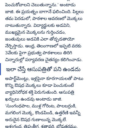
పెంచుకోవాలని చెబుతున్నాను.’ అంటాడు 
జాజి. ఈ ప్రయత్నం బాగానే ఫలించింది. పిల్లలు 
తమ పెరడులో, పాఠశాల ఆవరణలో మొక్కలు 
నాటుతున్నారు. విద్యార్థులకు అడవిని, 
ముఖ్యమైన మొక్కలను గుర్తించడం, 
జంతువులు అడవికి ఎలా తోడ్పడతాయో 
నేర్పిస్తాడు. ఆంధ్ర, తెలంగాణలో ఇప్పటి వరకు 
3వేలకు పైగా ప్రభుత్వ పాఠశాలలు తిరిగి 
చిన్నారుల్లో పర్యావరణ చైతన్యం కలిగించాడు.
ఇలా చేస్తే ఆసుపత్రితో పని ఉండదు
అపార్ట్‌మెంట్లు, ఇళ్లపైనా కూరగాయలతో పాటు 
కొన్ని ఔషధ మొక్కలు కూడా పెంచుకుంటే 
వ్యాధినిరోధక శక్తి పెరుగుతుంది. ఆసుపత్రి 
ఖర్చులు ఉండవు అంటాడు జాజి. 
‘సుంగంధపాల, ముళ్ల గోరింట, పాలబర్రంకి, 
మగలింగ మొక్క, కొండపిండి, ఉత్తరేణి ఇవన్నీ 
అరుదైన ఔషధ గుణాలున్న మొక్కలే. 
అశ్వగంధ, తిప్పతీగ, శతావరి, బోడతరము, 