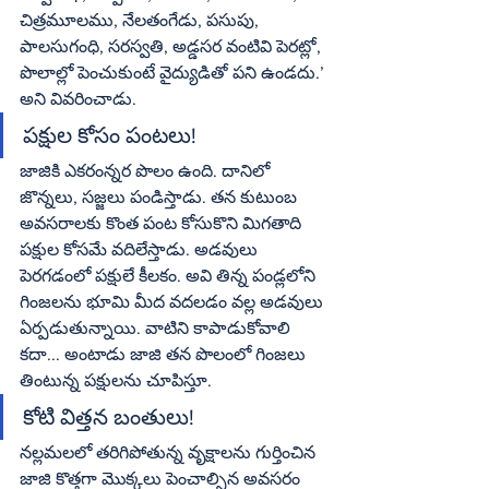
చిత్రమూలము, నేలతంగేడు, పసుపు, 
పాలసుగంధి, సరస్వతి, అడ్డసర వంటివి పెరట్లో, 
పొలాల్లో పెంచుకుంటే వైద్యుడితో పని ఉండదు.’ 
అని వివరించాడు.
పక్షుల కోసం పంటలు!
జాజికి ఎకరంన్నర పొలం ఉంది. దానిలో 
జొన్నలు, సజ్జలు పండిస్తాడు. తన కుటుంబ 
అవసరాలకు కొంత పంట కోసుకొని మిగతాది 
పక్షుల కోసమే వదిలేస్తాడు. అడవులు 
పెరగడంలో పక్షులే కీలకం. అవి తిన్న పండ్లలోని 
గింజలను భూమి మీద వదలడం వల్ల అడవులు 
ఏర్పడుతున్నాయి. వాటిని కాపాడుకోవాలి 
కదా... అంటాడు జాజి తన పొలంలో గింజలు 
తింటున్న పక్షులను చూపిస్తూ.
కోటి విత్తన బంతులు!
నల్లమలలో తరిగిపోతున్న వృక్షాలను గుర్తించిన 
జాజి కొత్తగా మొక్కలు పెంచాల్సిన అవసరం 