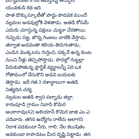
పర్యావరణం కోసం తపిస్తున్న అరుదైన 
యువకుడి కథ ఇది.
పాత డొక్కుస్కూటీతో పొద్దు పొడవక ముందే 
నల్లమల అడవుల్లోకి వెళతాడు. అతడి కోసమే 
ఎదురు చూస్తున్న పక్షులు చుట్టూ చేరతాయి. 
గుప్పెడు సజ్జ, జొన్న గింజలు వాటికి వేస్తాడు. 
తర్వాత అడవంతా కలియ తిరుగుతాడు, 
ఎండిన మొక్కలను గుర్తించి, పక్కనే ఉన్న కుంట 
నుంచి నీళ్లు తెచ్చిపోస్తాడు. పొదల్లో గుట్టల్లా 
పేరుకుపోతున్న ప్లాస్టిక్‌ వ్యర్ధాలన్నీ ఏరి ఒక 
గోతాములో వేసుకొని అడవి బయటకు 
తెస్తాడు. ఇదీ గత 3 దశాబ్దాలుగా అతడి 
నిత్యదిన చర్య.
నల్లమల అతడి శ్వాస పల్నాడు జిల్లా, 
కారంపూడి గ్రామం నివాసి కొమెర 
అంకారావు(42) అలియాస్‌ కొమెర జాజి ఎం.ఎ 
చదివారు. తగిన ఉద్యోగం రాలేదు అలాగని 
నిరాశ పడకుండా నీరు, గాలి, నేల కలుషితం 
అవకుండా కాపాడటం మీద దృష్టి పెట్టాడు. తన 