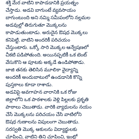
శక్తి మేర వాటిని కాపాడడానికి ప్రయత్నం 
చేస్తాడు. అడవి బాగుంటే వ్యవసాయం 
బాగుంటుంది అని నమ్మి సమీపంలోని నల్లమల 
అడవుల్లో తిరుగుతూ మొక్కలను 
కాపాడుతుంటాడు. అరుదైన ఔషధ మొక్కలు 
కనిపెట్టి, వాటిని అందరికీ పరిచయం 
చేస్తుంటారు. ఒక్కో సారి మొక్కల ఆన్వేషణలో 
చీకటి పడిపోతుంది. అయినప్పటికీ ఒక టెంట్‌ 
వేసుకొని ఆ పూటకు అక్కడే ఉండిపోతాడు. 
జాజి తనకు తెలిసిన మూలికా వైద్యాన్ని 
అందరికీ అందుబాటులో ఉండడానికి కొన్ని 
పుస్తకాలు కూడా రాశాడు.
అడవిపై అవగాహన వారానికి ఒక రోజు 
జిల్లాలోని ఒక పాఠశాలకు వెళ్లి పిల్లలకు ప్రకృతి 
పాఠాలు చెబుతాడు. వారికి వ్యాధులను నయం 
చేసే మొక్కలను పరిచయం చేసి వాటిలోని 
ఔషధ గుణాలను విపులంగా చెబుతాడు. 
సరస్వతి మొక్క ఆకులను విద్యార్థులకు 
చూపించి, వాటిని తిని చూపించి, ఇంట్లో 