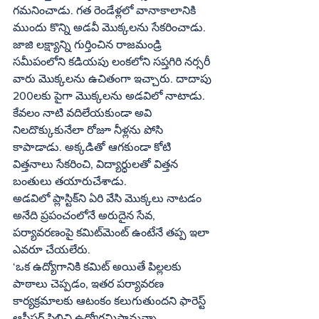
గమనించాడు. గత రెండేళ్లలో వానాకాలానికి 
ముందు కొన్ని అడవీ మొక్కలను సేకరించాడు. 
జాజి లక్ష్యాన్ని గుర్తించిన రాజమండ్రి 
సమీపంలోని కడియపు లంకలోని సప్తగిరి నర్సరీ 
వారు మొక్కలను ఉచితంగా ఇచ్చారు. దాదాపు 
200లకు పైగా మొక్కలను అడవిలో నాటాడు. 
కేవలం నాటి వదిలేయకుండా అవి 
నిలదొక్కుకునేలా రోజూ నీళ్లను పోసి 
కాపాడాడు. అక్కడితో ఆగకుండా కోటి 
విత్తనాలు సేకరించి, విద్యార్ధులతో విత్తన 
బంతులు తయారుచేశాడు.
అడవిలో ప్లాస్టిక్‌ని ఏరి వేసి మొక్కలు నాటడం 
అనేది ప్రపంచంలోనే అరుదైన సేవ, 
పర్యావరణంపై కమిట్‌మెంట్‌ ఉంటేనే తప్ప ఇలా 
ఎవరూ చేయలేరు.
‘ఒక ఉద్యోగానికి కమిట్‌ అయితే పిల్లలకు 
పాఠాలు చెప్పడం, ఇతర పర్యావరణ 
కార్యక్రమాలకు ఆటంకం కలుగుతుందని ఫారెస్ట్‌ 
ఆఫీసర్‌ పిలిచి ఉద్యోగమిస్తామన్నా 