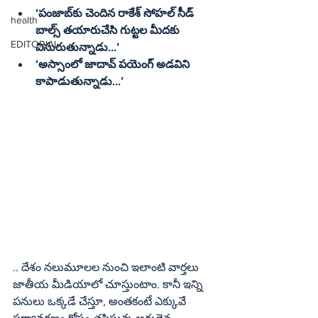
‘పంజాబ్‌కు చెందిన రాకేశ్‌ సోహల్‌ సీడ్‌ 
health
బాల్స్‌ తయారుచేసి గుట్టల మీదకు 
EDITORIAL
విసురుతున్నాడు...’
‘అస్సాంలో జాదావ్‌ పయెంగ్‌ అడవిని 
కాపాడుతున్నాడు...’ 
.. దేశం నలుమూలల నుంచి ఇలాంటి వార్తలు 
జాతీయ మీడియాలో చూస్తుంటాం. కానీ ఇన్ని 
పనులు ఒక్కడే చేస్తూ, అంతకంటే ఎక్కువే 