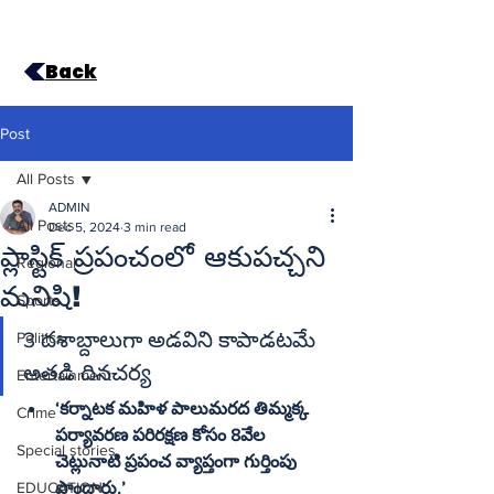
Back
Post
All Posts
ADMIN
All Posts
Dec 5, 2024
3 min read
ప్లాస్టిక్‌ ప్రపంచంలో ఆకుపచ్చని
Regional
మనిషి!
Sports
3 దశాబ్దాలుగా అడవిని కాపాడటమే 
Politics
అతడి దినచర్య
Entertainment
‘కర్నాటక మహిళ పాలుమరద తిమ్మక్క 
Crime
పర్యావరణ పరిరక్షణ కోసం 8వేల 
Special stories
చెట్లునాటి ప్రపంచ వ్యాప్తంగా గుర్తింపు 
EDUCATION
పొందారు.’ 