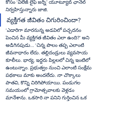
కోసం ‘విలేజ్‌ లైఫ్‌ జర్నీ’ యూట్యూబ్‌ ఛానెల్‌ 
నిర్వహిస్తున్నారు జాజి. 
వ్యక్తిగత జీవితం చిగురించిందా?
‘ఎడారిగా మారనున్న అడవిలో పచ్చదనం 
పెంచిన మీ వ్యక్తిగత జీవితం ఎలా ఉంది?’ అని 
అడిగినపుడు... ‘చిన్న పొలం తప్ప ఎలాంటి 
జీవనాధారం లేదు. తల్లిదండ్రులు వ్యవసాయ 
కూలీలు. భార్య, ఇద్దరు పిల్లలలో చిన్న ఇంటిలో 
ఉంటున్నాం. ప్రభుత్వం నుంచి ఎలాంటి సంక్షేమ 
పథకాలు మాకు అందలేదు. నా చొక్కాలు 
పాతవి, కొన్ని చిరిగిపోయాయి. పండుగల 
సమయంలో గ్రామోత్సవాలకు వెళ్లడం 
మానేశాను. ఒకసారి నా పనిని గుర్తించిన ఒక 
సంస్థ సన్మానం చేస్తామని పిలిచారు. అపుడు ఆ 
ఊరికి వెళ్లటానికి నా జేబులో పది రూపాయలు 
కూడా లేకపోయింది. నా పిల్లలు అనారోగ్యానికి 
గురైతే, వారి చికిత్సకు అవసరమైన డబ్బు 
దొరుకుతుందో లేదో నాకే తెలియదు. ఈ 