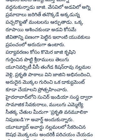
వద్దనుకున్నాడు జాజి. వేసవిలో అడవిలో అగ్ని 
ప్రమాదాలు జరిగితే తనొక్కడే అక్కడున్న 
పచ్చరొట్టతో మంటలను ఆర్పుతాడు. ఒక్క 
రూపాయి ఆశించకుండా అడవి కోసమే 
జీవితాన్ని పణంగా పెట్టిన ఇలాంటి యువకులు 
ప్రపంచంలో అరుదుగా ఉంటారు.
పర్యావరణం కోసం కొమెర జాజి కృషిని 
గుర్తించిన పొట్టి శ్రీరాములు తెలుగు 
యూనివర్సిటీ వీసీ తంగేడ కిషన్‌రావు నల్లమల 
వెళ్లి, ప్రకృతి పాఠాలు విని జాజిని అభినందించి, 
అరుదైన మొక్కల గురించి ఒక డాక్యుమెంట్‌ 
కూడా చేయాలని ప్రోత్సహించారు. 
హైదరాబాద్‌లోని సుచిర్‌ ఇండియా సంస్థ ద్వారా 
సామాజిక సేవకురాలు, ములుగు ఎమ్మెల్యే 
సీతక్క చేతుల మీదుగా ‘ప్రకృతి వనమూలికా 
నిపుణుడి’గా అవార్డ్‌ అందుకున్నారు. 
యూట్యూబ్‌ అవార్డు నల్లమలలో సేకరించిన 
ఔషధ మొక్కలను అందరికీ పరిచయం చేయడం 