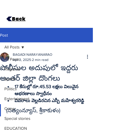
Back
Post
All Posts
BAGADI NARAYANARAO
All Posts
Apr 3, 2025
2 min read
పోలీసుల అదుపులో ఇద్దరు
Regional
అంతర్‌ జిల్లా దొంగలు
Sports
17 కేసుల్లో రూ.45.53 లక్షలు విలువైన 
Politics
ఆభరణాలు స్వాధీనం
Entertainment
వివరాలు వెల్లడిరచిన ఎస్పీ మహేశ్వరరెడ్డి
Crime
(సత్యంన్యూస్‌, శ్రీకాకుళం)
Special stories
EDUCATION