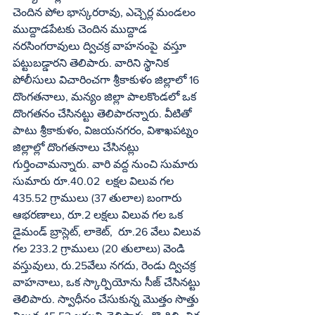
చెందిన పోల భాస్కరరావు, ఎచ్చెర్ల మండలం 
ముద్దాడపేటకు చెందిన ముద్దాడ 
నరసింగరావులు ద్విచక్ర వాహనంపై  వస్తూ 
పట్టుబడ్డారని తెలిపారు. వారిని స్థానిక 
పోలీసులు విచారించగా శ్రీకాకుళం జిల్లాలో 16 
దొంగతనాలు, మన్యం జిల్లా పాలకొండలో ఒక 
దొంగతనం చేసినట్టు తెలిపారన్నారు. వీటితో 
పాటు శ్రీకాకుళం, విజయనగరం, విశాఖపట్నం 
జిల్లాల్లో దొంగతనాలు చేసినట్లు 
గుర్తించామన్నారు. వారి వద్ద నుంచి సుమారు 
సుమారు రూ.40.02  లక్షల విలువ గల 
435.52 గ్రాములు (37 తులాల) బంగారు 
ఆభరణాలు, రూ.2 లక్షలు విలువ గల ఒక 
డైమండ్‌ బ్రాస్లెట్‌, లాకెట్‌,  రూ.26 వేలు విలువ 
గల 233.2 గ్రాములు (20 తులాలు) వెండి 
వస్తువులు, రు.25వేలు నగదు, రెండు ద్విచక్ర 
వాహనాలు, ఒక స్కార్పియోను సీజ్‌ చేసినట్టు 
తెలిపారు. స్వాధీనం చేసుకున్న మొత్తం సొత్తు 