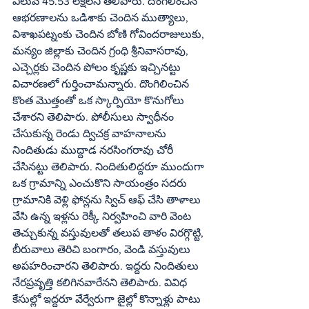
విలువ 45.53 లక్షలని తెలిపారు. దొంగిలించిన 
ఆభరణాలను ఒడిశాకు చెందిన ముత్యాలు, 
విశాఖపట్నంకు చెందిన బోణి గోవిందరాజులుకు, 
మన్యం జిల్లాకు చెందిన గ్రంధి శ్రీనివాసరావు, 
ఎచ్చెర్లకు చెందిన పోలం కృష్ణకు ఇచ్చినట్టు 
విచారణలో గుర్తించామన్నారు. దొంగిలించిన 
కొంత మొత్తంతో ఒక స్కార్పియో కొనుగోలు 
చేశారని తెలిపారు. పోలీసులు స్వాధీనం 
చేసుకున్న రెండు ద్విచక్ర వాహనాలను 
నిందితుడు ముద్దాడ నరసింగరావు చోరీ 
చేసినట్టు తెలిపారు. నిందితులిద్దరూ ముందుగా 
ఒక గ్రామాన్ని ఎంచుకొని సాయంత్రం సదరు 
గ్రామానికి వెళ్లి ఫోన్లను స్విచ్‌ ఆఫ్‌ చేసి తాళాలు 
వేసి ఉన్న ఇళ్లను రెక్కీ నిర్వహించి వారి వెంట 
తెచ్చుకున్న వస్తువులతో తలుప తాళం విరగ్గొట్టి, 
బీరువాలు తెరిచి బంగారం, వెండి వస్తువులు 
అపహరించారని తెలిపారు. ఇద్దరు నిందితులు 
నేరప్రవృత్తి కలిగినవారేనని తెలిపారు. వివిధ 
కేసుల్లో ఇద్దరూ వేర్వేరుగా జైల్లో కొన్నాళ్లు పాటు 