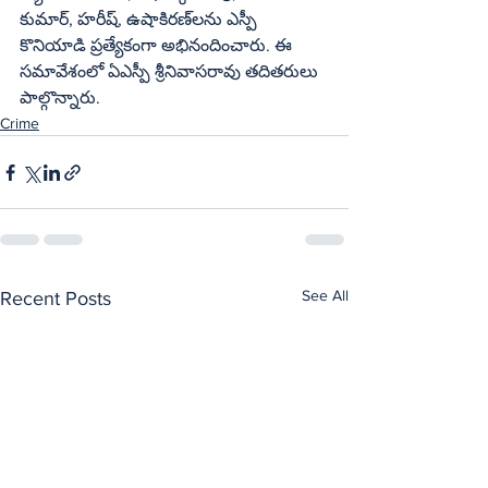
కుమార్‌, హరీష్‌, ఉషాకిరణ్‌లను ఎస్పీ 
కొనియాడి ప్రత్యేకంగా అభినందించారు. ఈ 
సమావేశంలో ఏఎస్పీ శ్రీనివాసరావు తదితరులు 
పాల్గొన్నారు.
Crime
See All
Recent Posts