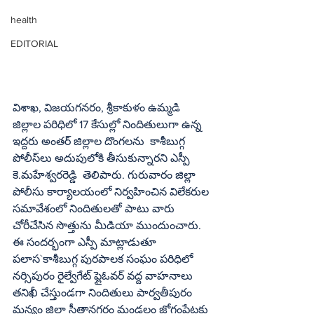
health
EDITORIAL
విశాఖ, విజయగనరం, శ్రీకాకుళం ఉమ్మడి 
జిల్లాల పరిధిలో 17 కేసుల్లో నిందితులుగా ఉన్న 
ఇద్దరు అంతర్‌ జిల్లాల దొంగలను  కాశీబుగ్గ 
పోలీస్‌లు అదుపులోకి తీసుకున్నారని ఎస్పీ 
కె.మహేశ్వరరెడ్డి  తెలిపారు. గురువారం జిల్లా 
పోలీసు కార్యాలయంలో నిర్వహించిన విలేకరుల 
సమావేశంలో నిందితులతో పాటు వారు 
చోరీచేసిన సొత్తును మీడియా ముందుంచారు. 
ఈ సందర్భంగా ఎస్పీ మాట్లాడుతూ 
పలాస`కాశీబుగ్గ పురపాలక సంఘం పరిధిలో 
నర్సిపురం రైల్వేగేట్‌ ఫ్లైఓవర్‌ వద్ద వాహనాలు 
తనిఖీ చేస్తుండగా నిందితులు పార్వతీపురం 
మన్యం జిల్లా సీతానగరం మండలం జోగంపేటకు 