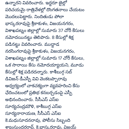
ఉన్నారని వివరించారు. ఇద్దరూ జైల్లో 
పరిచయమై రాత్రివేళల్లో దొంగతనాలు చేయటం 
మొదలుపెట్టారు. నిందితుడు పోలా 
భాస్కరరావుపై శ్రీకాకుళం, విజయనగరం, 
విశాఖపట్నం జిల్లాల్లో సుమారు 37 చోరీ కేసులు 
నమోదయినట్టు తెలిపారు. 8 కేసుల్లో శిక్ష 
పడినట్టు వివరించారు. ముద్దాడ 
నరసింగరావుపై శ్రీకాకుళం, విజయనగరం, 
విశాఖపట్నం జిల్లాల్లో సుమారు 17 చోరీ కేసులు, 
ఒక సారాయి కేసు నమోదయ్యాయని, మూడు 
కేసుల్లో శిక్ష పడిరదన్నారు. కాశీబుగ్గ సబ్‌ 
డివిజన్‌ డీఎస్పీ వివి వెంకటప్పారావు 
ఆధ్వర్యంలో చాకచక్యంగా వ్యవహరించి కేసు 
ఛేదించటంలో ప్రతిభ కనబర్చడంపై ఎస్పీ 
అభినందించారు. సీసీఎస్‌ ఎస్‌ఐ 
సూర్యచంద్రమౌళి, కాశీబుగ్గ ఎస్‌ఐ 
సూర్యనారాయణ, సీసీఎస్‌ ఎస్‌ఐ 
కె.మధుసూదనరావు, పోలీసు సిబ్బంది 
శ్యాంసుందరరావ్‌, కె.భాస్కరరావు, విజయ్‌ 