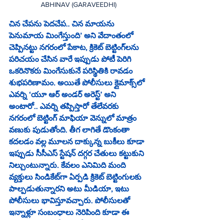
ABHINAV (GARAVEEDHI)
చిన చేపను పెదచేప.. చిన మాయను 
పెనుమాయ మింగేస్తుంది’ అని వేదాంతంలో 
చెప్పినట్టు నగరంలో పేకాట, క్రికెట్‌ బెట్టింగ్‌లను 
పరిచయం చేసిన వారే ఇప్పుడు పోటీ పెరిగి 
ఒకరినొకరు మింగేసుకునే పరిస్థితికి రావడం 
శుభపరిణామం. అయితే పోలీసులు క్లైమాక్స్‌లో 
ఎవర్ని ‘యూ ఆర్‌ అండర్‌ అరెస్ట్‌’ అని 
అంటారో.. ఎవర్ని తప్పిస్తారో తేలేవరకు 
నగరంలో బెట్టింగ్‌ మాఫియా వెన్నులో మాత్రం 
వణుకు పుడుతోంది. తీగ లాగితే డొంకంతా 
కదలడం వల్ల మూలన దాక్కున్న బుకీలు కూడా 
ఇప్పుడు సీసీఎస్‌ స్టేషన్‌ దగ్గర చేతులు కట్టుకుని 
నిల్చుంటున్నారు. కేవలం ఎనిమిది మంది 
వ్యక్తులు సిండికేట్‌గా ఏర్పడి క్రికెట్‌ బెట్టింగులకు 
పాల్పడుతున్నారని అటు మీడియా, ఇటు 
పోలీసులు భావిస్తూవచ్చారు. పోలీసులతో 
ఇన్నాళ్లూ సంబంధాలు నెరిపింది కూడా ఈ 