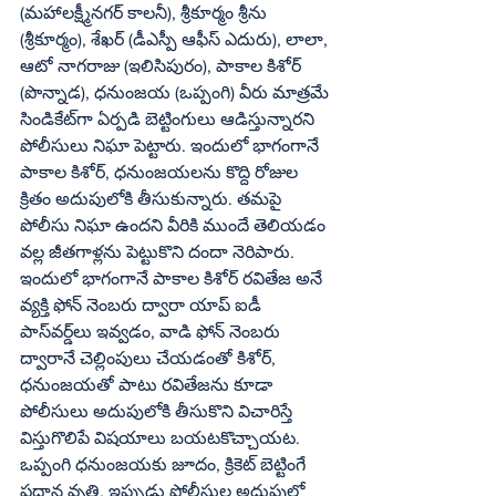
(మహాలక్ష్మీనగర్‌ కాలనీ), శ్రీకూర్మం శ్రీను 
(శ్రీకూర్మం), శేఖర్‌ (డీఎస్పీ ఆఫీస్‌ ఎదురు), లాలా, 
ఆటో నాగరాజు (ఇలిసిపురం), పాకాల కిశోర్‌ 
(పొన్నాడ), ధనుంజయ (ఒప్పంగి) వీరు మాత్రమే 
సిండికేట్‌గా ఏర్పడి బెట్టింగులు ఆడిస్తున్నారని 
పోలీసులు నిఘా పెట్టారు. ఇందులో భాగంగానే 
పాకాల కిశోర్‌, ధనుంజయలను కొద్ది రోజుల 
క్రితం అదుపులోకి తీసుకున్నారు. తమపై 
పోలీసు నిఘా ఉందని వీరికి ముందే తెలియడం 
వల్ల జీతగాళ్లను పెట్టుకొని దందా నెరిపారు. 
ఇందులో భాగంగానే పాకాల కిశోర్‌ రవితేజ అనే 
వ్యక్తి ఫోన్‌ నెంబరు ద్వారా యాప్‌ ఐడీ 
పాస్‌వర్డ్‌లు ఇవ్వడం, వాడి ఫోన్‌ నెంబరు 
ద్వారానే చెల్లింపులు చేయడంతో కిశోర్‌, 
ధనుంజయతో పాటు రవితేజను కూడా 
పోలీసులు అదుపులోకి తీసుకొని విచారిస్తే 
విస్తుగొలిపే విషయాలు బయటకొచ్చాయట. 
ఒప్పంగి ధనుంజయకు జూదం, క్రికెట్‌ బెట్టింగే 
ప్రధాన వృత్తి. ఇప్పుడు పోలీసుల అదుపులో 