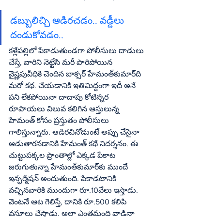
డబ్బులిచ్చి ఆడిరచడం.. వడ్డీలు 
దండుకోవడం..
కళ్లేపల్లిలో పేకాడుతుండగా పోలీసులు దాడులు 
చేస్తే, వారిని నెట్టేసి మరీ పారిపోయిన 
వైష్ణపువీధికి చెందిన బాక్సర్‌ హేమంత్‌కుమార్‌ది 
మరో కథ. చేయడానికి ఇతిమిద్దంగా ఇదీ అనే 
పని లేకపోయినా దాదాపు కోటిన్నర 
రూపాయలు విలువ కలిగిన ఆస్తులున్న 
హేమంత్‌ కోసం ప్రస్తుతం పోలీసులు 
గాలిస్తున్నారు. ఆడిరచినోడుంటే అప్పు చేసైనా 
ఆడుతారనడానికి హేమంత్‌ కథే నిదర్శనం. ఈ 
చుట్టుపక్కల ప్రాంతాల్లో ఎక్కడ పేకాట 
జరుగుతున్నా హేమంత్‌కుమార్‌కు ముందే 
ఇన్ఫర్మేషన్‌ అందుతుంది. పేకాడటానికి 
వచ్చినవారికి ముందుగా రూ.10వేలు ఇస్తాడు. 
వెంటనే ఆట గెలిస్తే, దానికి రూ.500 కలిపి 
వసూలు చేస్తాడు. అలా ఎంతమంది వాడినా 