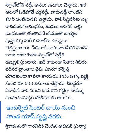
స్పాట్‌లోనే వడ్డీ, అసలు వసూలు చేస్తాడు. ఇక 
ఆటలో ఓడిపోతే చక్రవడ్డీ, బారువడ్డీ లాంటివి 
కలిపి ఇంటిమీదకు వెళ్తాడు. పోలీస్‌స్టేషన్‌కు వెళ్లి 
రావడంలో అనుభవం, కండలు తిరిగిన ఒళ్లు 
ఉండటంతో తంతాడనే భయంతో భార్యల 
పుస్తెలమ్మి మరీ కుమార్‌కు డబ్బులు 
చెల్లిస్తుంటారు. వీడిలాగే నానుబాలవీధికి చెందిన 
బంకు రాజు కూడా స్పాట్‌లో వడ్డీకి 
డబ్బులిస్తుంటారు. ఇది కాకుండా పేకాట శిబిరం 
పరిసర ప్రాంతాల వైపు ఎవరూ కన్నెత్తి 
చూడకుండా కాపలా కాయడం కోసం ఒక్కో వ్యక్తి 
నుంచి రూ.500 వసూలు చేస్తాడు. వీరిద్దరూ 
పేకాడిన వారి నుంచి దోచుకొని గట్టిగా సొమ్ము 
సంపాదించినట్లు పోలీసులకు తెలుసు.
ఇంటర్నెట్‌ సెంటర్‌ బాయ్‌ నుంచి 
సొంత యాప్‌ సృష్టి వరకు..
శ్రీకాకుళంలో గారవీధికి చెందిన అభినవ్‌ (చిన్నా) 