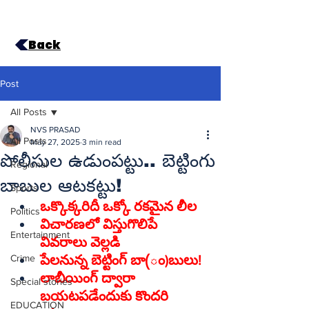
Back
Post
All Posts
NVS PRASAD
All Posts
May 27, 2025
3 min read
పోలీసుల ఉడుంపట్టు.. బెట్టింగు
Regional
బాబుల ఆటకట్టు!
Sports
ఒక్కొక్కరిదీ ఒక్కో రకమైన లీల
Politics
విచారణలో విస్తుగొలిపే 
Entertainment
వివరాలు వెల్లడి
Crime
పేలనున్న బెట్టింగ్‌ బా(ం)బులు!
లాబీయింగ్‌ ద్వారా 
Special stories
బయటపడేందుకు కొందరి 
EDUCATION