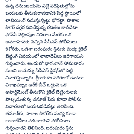
ఉన్న ధనుంజయను ఎట్టి పరిస్థితుల్లోను 
బయటకు తీసుకురావడానికి పెద్ద స్థాయిలో 
లాబీయింగ్‌ నడుస్తున్నట్టు భోగట్టా. పాకాల 
కిశోర్‌ దగ్గర పనిచేస్తున్న రవితేజ కాల్‌డేటా, 
ఫోన్‌పే చెల్లింపుల వివరాల మేరకు ఒక 
అవగాహనకు వచ్చిన సీసీఎస్‌ పోలీసులు 
కిశోర్‌కు, ఒడిశా బరంపురం శ్రీనుకు మధ్య క్రికెట్‌ 
బెట్టింగ్‌ విషయంలో లావాదేవీలు జరిగాయని 
గుర్తించారు. అందులో భాగంగానే సోమవారం 
నుంచి ఆయన్ను సీసీఎస్‌ స్టేషన్‌లో పెట్టి 
విచారిస్తున్నారు. శ్రీకాకుళం నగరంలో ఉంటూ 
విశాఖపట్నం ఆర్‌కే బీచ్‌ ఒడ్డున ఒక 
అపార్ట్‌మెంట్‌ తీసుకొని క్రికెట్‌ బెట్టింగులకు 
పాల్పడుతున్న తనూజ్‌ పేరు కూడా పోలీసు 
విచారణలో బయటపడినట్లు తెలిసింది. 
తనూజ్‌కు, పాకాల కిశోర్‌కు మధ్య కూడా 
లావాదేవీలు నడిచాయని పోలీసులు 
గుర్తించారని తెలిసింది. బరంపురం శ్రీను 