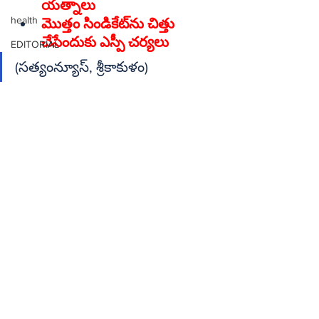
యత్నాలు
health
మొత్తం సిండికేట్‌ను చిత్తు 
చేసేందుకు ఎస్పీ చర్యలు
EDITORIAL
(సత్యంన్యూస్‌, శ్రీకాకుళం)