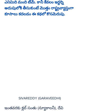
ఎనిమిది మంది టీమే. కానీ కేవలం ఇద్దర్ని 
అదుపులోకి తీసుకుంటే మొత్తం రాష్ట్రవ్యాప్తంగా 
కూసాలు కదలడం ఈ కథలో కొసమెరుపు.
SIVAREDDY (GARAVEEDHI)
ఇంతవరకు క్లబ్‌ సంతు (న్యూకాలనీ), దేవి 