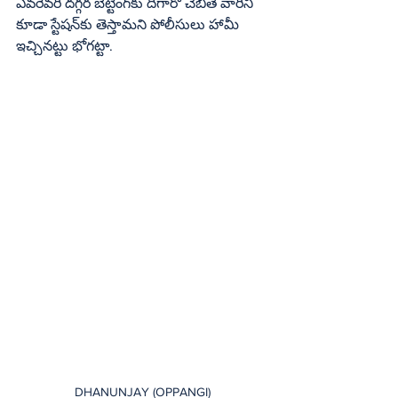
ఎవరెవరి దగ్గర బెట్టింగ్‌కు దిగారో చెబితే వారిని 
కూడా స్టేషన్‌కు తెస్తామని పోలీసులు హామీ 
ఇచ్చినట్టు భోగట్టా.
DHANUNJAY (OPPANGI)