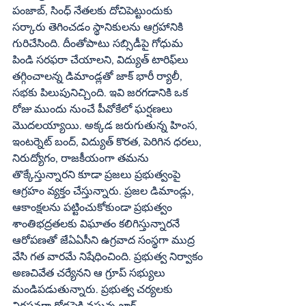
పంజాబ్, సింధ్ నేతలకు దోచిపెట్టుందుకు 
సర్కారు తెగించడం స్థానికులను ఆగ్రహానికి 
గురిచేసింది. దీంతోపాటు సబ్సిడీపై గోధుమ 
పిండి సరఫరా చేయాలని, విద్యుత్ టారిఫ్‌లు 
తగ్గించాలన్న డిమాండ్లతో జాక్ భారీ ర్యాలీ, 
సభకు పిలుపునిచ్చింది. ఇవి జరగడానికి ఒక 
రోజు ముందు నుంచే పీవోకేలో ఘర్షణలు 
మొదలయ్యాయి. అక్కడ జరుగుతున్న హింస, 
ఇంటర్నెట్ బంద్, విద్యుత్ కొరత, పెరిగిన ధరలు, 
నిరుద్యోగం, రాజకీయంగా తమను 
తొక్కేస్తున్నారని కూడా ప్రజలు ప్రభుత్వంపై 
ఆగ్రహం వ్యక్తం చేస్తున్నారు. ప్రజల డిమాండ్లు, 
ఆకాంక్షలను పట్టించుకోకుండా ప్రభుత్వం 
శాంతిభద్రతలకు విఘాతం కలిగిస్తున్నారనే 
ఆరోపణతో జేఏఏసీని ఉగ్రవాద సంస్థగా ముద్ర 
వేసి గత వారమే నిషేధించింది. ప్రభుత్వ నిర్వాకం 
అణచివేత చర్యేనని ఆ గ్రూప్ సభ్యులు 
మండిపడుతున్నారు. ప్రభుత్వ చర్యలకు 
నిరసనగా రోడ్లపైకి వస్తున్న జాక్ 