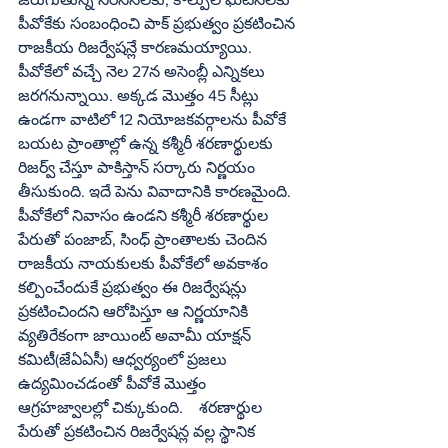
పీవోకేకు సంబంధించి పాక్ ప్రభుత్వం ప్రకటించిన 
రాజకీయ రిజర్వేషన్లే కారణమయ్యాయి. 
పీవోకేలో వచ్చే నెల 27న అసెంబ్లీ ఎన్నికలు 
జరగనున్నాయి. అక్కడ మొత్తం 45 సీట్లు 
ఉండగా వాటిలో 12 నియోజకవర్గాలను పీవోకే 
బయట ప్రాంతాల్లో ఉన్న కశ్మీరీ శరణార్థులకు 
రిజర్వ్ చేస్తూ పాకిస్తాన్ సర్కారు నిర్ణయం 
తీసుకుంది. ఇదే పెను వివాదానికి కారణమైంది. 
పీవోకేలో నివాసం ఉండని కశ్మీరీ శరణార్థుల 
పేరుతో పంజాబ్, సింధ్ ప్రాంతాలకు చెందిన 
రాజకీయ నాయకులకు పీవోకేలో అవకాశం 
కల్పించేందుకే ప్రభుత్వం ఈ రిజర్వేషన్లు 
ప్రకటించిందని ఆరోపిస్తూ ఆ నిర్ణయానికి 
వ్యతిరేకంగా జాయింట్ అవామీ యాక్షన్ 
కమిటీ(జేఏఏసీ) ఆధ్వర్యంలో ప్రజలు 
ఉద్యమించడంతో పీవోకే మొత్తం 
ఆగ్రహజ్వాలల్లో చిక్కుకుంది.    శరణార్థుల 
పేరుతో ప్రకటించిన రిజర్వేషన్ల వల్ల స్థానిక 