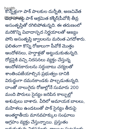
health
కొన్నేళ్లుగా పాక్ పాలకుల దుర్నీతి, అణచివేత 
EDITORIAL
విధానాలపై పాక్ ఆక్రమిత కశ్మీర్(పీవోకే) తీవ్ర 
అసంతృప్తితో రగిలిపోతున్నది. ఈ తరుణంలో 
మరికొన్ని వివాదాస్పద నిర్ణయాలతో ఆజ్యం 
పోసి అసంతృప్తి జ్వాలలను మరింత ఎగదోశారు. 
ఫలితంగా కొన్ని రోజులుగా పీవోకే మొత్తం 
ఆందోళనలు, హర్తాళ్లతో అట్టుడుకుతున్నది. 
రోడ్లపైకి వచ్చి నిరసనలు వ్యక్తం చేస్తున్న 
ఆందోళనకారులను సర్దుబాటు చర్యలతో 
శాంతింపజేయాల్సిన ప్రభుత్వం దానికి 
విరుద్ధంగా దమనకాండకు పాల్పడుతున్నది. 
దాంతో నాలుగైదు రోజుల్లోనే సుమారు 200 
మంది పౌరులు సైన్యం జరిపిన కాల్పుల్లో 
అశువులు బాశారు. వీరిలో అమాయక బాలలు, 
మహిళలు ఉండటంతో పాక్ సైన్యం తీరుపై 
అంతర్జాతీయ మానవహక్కుల సంఘాలు 
ఆగ్రహం వ్యక్తం చేస్తున్నాయి. ప్రస్తుతం 
జరుగుతున్న నిరసనలకు, కాల్పుల ఘటనలకు 