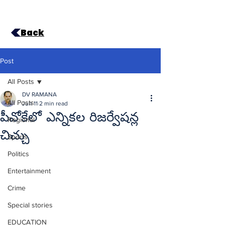
Back
Post
All Posts
DV RAMANA
All Posts
Jun 11
2 min read
పీవోకేలో ఎన్నికల రిజర్వేషన్ల
Regional
చిచ్చు
Sports
Politics
Entertainment
Crime
Special stories
EDUCATION