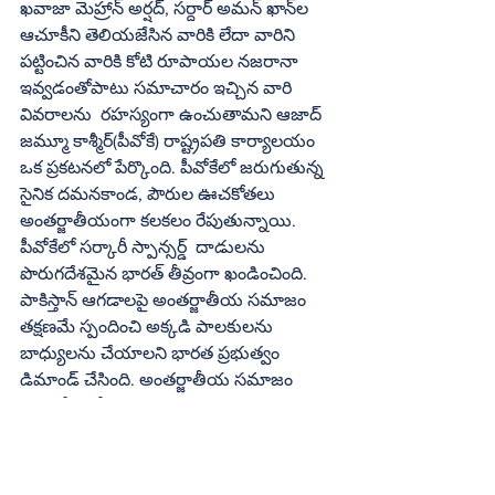
ఖవాజా మెహ్రాన్ అర్షద్, సర్దార్ అమన్ ఖాన్‌ల 
ఆచూకీని తెలియజేసిన వారికి లేదా వారిని 
పట్టించిన వారికి కోటి రూపాయల నజరానా 
ఇవ్వడంతోపాటు సమాచారం ఇచ్చిన వారి 
వివరాలను  రహస్యంగా ఉంచుతామని ఆజాద్ 
జమ్మూ కాశ్మీర్(పీవోకే) రాష్ట్రపతి కార్యాలయం 
ఒక ప్రకటనలో పేర్కొంది. పీవోకేలో జరుగుతున్న 
సైనిక దమనకాండ, పౌరుల ఊచకోతలు 
అంతర్జాతీయంగా కలకలం రేపుతున్నాయి. 
పీవోకేలో సర్కారీ స్పాన్సర్డ్  దాడులను 
పొరుగదేశమైన భారత్ తీవ్రంగా ఖండించింది. 
పాకిస్తాన్ ఆగడాలపై అంతర్జాతీయ సమాజం 
తక్షణమే స్పందించి అక్కడి పాలకులను 
బాధ్యులను చేయాలని భారత ప్రభుత్వం 
డిమాండ్ చేసింది. అంతర్జాతీయ సమాజం 
తగిన రీతిలో స్పందిస్తుందని ఆశిస్తున్నట్లు భారత 
విదేశాంగ మంత్రిత్వ శాఖ ప్రతినిధి రణధీర్ 
జైస్వాల్ చెప్పారు. మరోవైపు పాకిస్తాన్ మానవ 
హక్కుల సంఘం కూడా ఉగ్రవాద నిరోధక చట్టం 