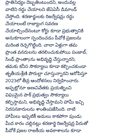
ప్రాతినిధ్యం దెబ్బతింటుందని, అందువల్ల 
వాటిని రద్దు చేయాలని జేఏఏసీ డిమాండ్ 
చేస్తోంది. శరణార్థులకు రిజర్వేషన్లు రద్దు 
చేయాలంటే రాజ్యాంగ సవరణ 
చేయాల్సిందేనంటూ కోర్టు కూడా ప్రభుత్వానికి 
అనుకూలంగా స్పందించడం పీవోకే ప్రజలను 
మరింత రెచ్చగొట్టింది. చాలా ఏళ్లుగా తమ 
ప్రాంత వనరులను తరలించుకుపోయి పంజాబ్, 
సింధ్ ప్రాంతాýను అభివృద్ధి చేస్తున్నారని, 
తమకు కనీస సౌకర్యాలు కూడా కల్పించకుండా  
తృతీయశ్రేణి పౌరుల్లా చూస్తున్నారని ఆరోపిస్తూ 
2023లో తీవ్ర ఆందోళనలు నిర్వహించారు. 
అప్పట్లోనూ అణచివేతకు ప్రయత్నించి 
విఫýమైన పాక్ ప్రభుత్వం సౌకర్యాలు 
కల్పిస్తామని, అభివృద్ధి చేస్తామని హామీ ఇచ్చి 
నిరసనకారులను శాంతింపజేసింది. నాటి 
హామీలు ఇప్పటికీ అమలు కాకపోగా పుండు 
మీద కారం చల్లినట్లు శరణార్థి రిజర్వేషన్ల పేరుతో 
పీవోకే ప్రజల రాజకీయ అవకాశాలను కూడా 