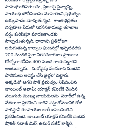
సానుభూతిపరులను, ప్రజలపై సైన్యాన్ని, 
సాయుధ పోలీసులను మోహరించి ప్రభుత్వం 
ఉక్కుపాదం మోపుతున్నది.  శాంతిభద్రతల 
నిర్వహణ పేరుతో నిరసనకారులపై తూటాల 
వర్షం కురిపిస్తూ మారణకాండకు 
పాల్పడుతున్నది. దాదాపు ప్రతిరోజూ 
జరుగుతున్న కాల్పుల ఘటనల్లో ఇప్పటివరకు 
200 మందికి పైగా నిరసనకారులు ప్రాణాలు 
కోల్పోగా కనీసం 400 మంది గాయపడ్డారని 
అంటున్నారు.   మరోవైపు వందలాది మందిని 
పోలీసులు అరెస్టు చేసి జైళ్లలో పెట్టారు. 
అక్కడితో ఆగని పాక్ ప్రభుత్వం నిషేధించిన 
జాయింట్ అవామీ యాక్షన్ కమిటీకి చెందిన 
నలుగురు ముఖ్య నాయకులను  పరారీలో ఉన్న 
నేతలుగా ప్రకటించి వారిని పట్టుకోవడానికి కోటి 
పాకిస్తానీ రూపాయల భారీ బహుమతిని 
ప్రకటించింది. జాయింట్ యాక్షన్ కమిటీకి చెందిన 
షౌకత్ నవాజ్ మీర్, ఉమర్ నజీర్ కాశ్మీరీ, 