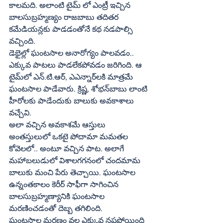
కాలమది. అలాంటి టైమ్‌ లో ఎంట్రీ ఇచ్చిన 
బాలసుబ్రహ్మణ్యం రాజబాబు తదితర 
కమేడియన్లకు పాడడంతోనే కథ నడపాల్సి 
వచ్చింది.
డెభైల్లో ఘంటసాల అనారోగ్యం పాలవడం.. 
ఎక్కువ పాటలు పాడలేకపోవడం జరిగింది. ఆ 
టైమ్‌లో ఎన్‌.టి.ఆర్‌, ఎఎన్నార్‌లకి మాత్రమే 
ఘంటసాల పాడేవారు. క్రిష్ణ, శోభన్‌బాబు లాంటి 
హీరోలకు పాడేందుకు బాలుకు అవకాశాలు 
వచ్చేవి.
అలా వచ్చిన అవకాశమే ఆస్తులు 
అంతస్తులులో ఒకటై పోదామా మమతల 
కోవెలలో.. అంటూ వచ్చిన పాట. అలాగే 
మహాబలుడులో విశాలగగనంలో చందమామ 
బాలుకు మంచి పేరు తెచ్చాయి. ఘంటసాల 
ఉన్నంతకాలం కెరీర్‌ సాఫీగా సాగించిన 
బాలసుబ్రహ్మణ్యానికి ఘంటసాల 
మరణించడంతో దెబ్బ తగిలింది.
ఘంటసాల మరణం వల్ల ఎక్కువ నష్టపోయింది 