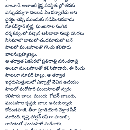
బాలూనే. అలాంటి క్లిష్ట పరిస్ధితుల్లో తనకు 
వెన్నుదన్నుగా నిలబడి ఏం పర్వాలేదు అని 
ధైర్యం చెప్పి ముందుకు నడిపించినవాడు 
సూపర్‌స్టార్‌ కృష్ణ. ఘంటసాల సంగీత 
దర్శకత్వంలో వచ్చిన ఆలీబాబా నలభై దొంగలు 
సినిమాలో భామలో చందమామలో అనే 
పాటలో ఘంటసాలతో గొంతు కలిపారు 
బాలసుబ్రహ్మణ్యం.
ఆ తర్వాత ఏకవీరలో ప్రతిరాత్రి వసంతరాత్రి 
అంటూ ఘంటసాలతో కలిసిపాడారు. ఈ రెండు 
పాటలూ సూపర్‌ హిట్టు. ఆ తర్వాత 
ఇద్దరుమిత్రులులో ఎన్నాళ్లో వేచిన ఉదయం 
పాటలో మరోసారి ఘంటసాలతో స్వరం 
కలిపారు బాలు. ముందు శోభన్‌ బాబుకు, 
ఘంటసాల కృష్ణకు బాలు అనుకున్నారు 
కోదండపాణి. తీరా స్టూడియోకి వెళ్లాక సీన్‌ 
మారింది. కృష్ణ పోర్షన్‌ రఫ్‌ గా పాడాల్సి 
రావడంతో ఘంటసాలే పాడేశారు.