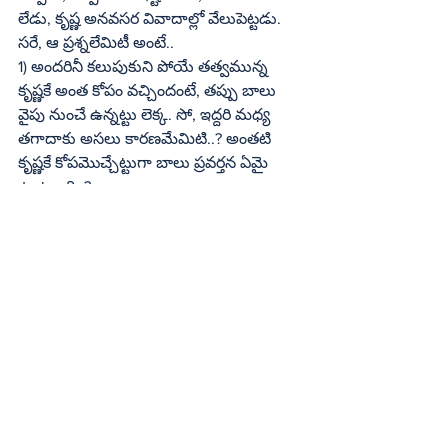
లేడు, కృష్ణ అనవసర వివాదాల్లో వేలుపెట్టడు. 
సరే, ఆ ప్రశ్నలేమిటీ అంటే..
1) అందరినీ కలుపుకుని పోయే తత్వమున్న 
కృష్ణకే అంత కోపం వచ్చిందంటే, తప్పు బాలు 
వైపు నుంచే ఉన్నట్టు లెక్క. సో, ఇద్దరి మధ్య 
తగాదాకు అసలు కారణమేమిటి..? అంతటి 
కృష్ణకే కోపమొచ్చేట్టుగా బాలు ప్రవర్తన ఏమై 
ఉంటుంది..?
2) కృష్ణ కోపం తాటాకుమంట, సాయంత్రానికి 
చల్లారేది.. ఐనా మూణ్నాలుగేళ్లు బాలును 
నిష్కర్షగా ఎందుకు దూరం పెట్టాడు..?
3) నువ్వు పాడకపోతే లోకం ఆగిపోతుందా అనే 
స్థాయిలో కృష్ణకు కోపం వచ్చిందంటే, అది బాలు 
వైపు నుంచి జరిగిన ఏదో పెద్ద తప్పే ఐఉంటుంది. 
అది ఎప్పటికీ ఒక మిస్టరీ.
4) ఇద్దరికీ సంధి కుదిరింది సరే, ఆ తరువాత 
అంతటి దయార్ద్ర హృదయుడైన కృష్ణ కూడా 
రాజ్‌ సీతారాంను నిర్దాక్షిణ్యంగా ఎందుకు 