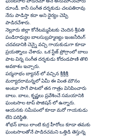
ఘంటసాల పాడరేమో అనే అనుమానించారు 
డూండీ. కానీ సంగీత దర్శకుడు చలపతిరావు 
నేను పాడిస్తా కదా అని ధైర్యం చెప్పి 
పాడిరచేశారు.
నెల్లూరు జిల్లా కోనేటమ్మపేటకు చెందిన శ్రీపతి 
పండిరాధ్యుల బాలసుబ్రహ్మణ్యం ఇంజనీరింగ్‌ 
చదవడానికి చెన్నై వచ్చి గాయకుడుగా కూడా 
ప్రయత్నాలు చేశాడు. ఒక స్టేజ్‌ ప్రోగ్రాంలో బాలు 
పాట విన్న సంగీత దర్శకుడు కోదండపాణి తొలి 
అవకాశం ఇచ్చారు.
పద్మనాభం బ్యానర్‌ లో వచ్చిన శ్రీశ్రీశ్రీ 
మర్యాదరామన్నలో ఏమీ ఈ వింత మౌనం 
అంటూ సాగే పాటలో తన గాత్రం వినిపించారు 
బాలు. బాలు, కృష్ణలు ప్రవేశించే సమయానికి 
ఘంటసాల టాప్‌ పొజిషన్‌ లో ఉన్నారు. 
ఆయనకు సమీపంలో కూడా మరో గాయకుడు 
లేని పరిస్ధితి.
శోభన్‌ బాబు లాంటి కుర్ర హీరోలు కూడా తమకు 
ఘంటసాలతోనే పాడిరచమని ఒత్తిడి తెస్తున్న 