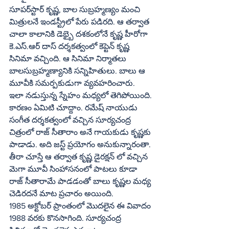
సూపర్‌స్టార్‌ కృష్ణ, బాల సుబ్రహ్మణ్యం మంచి 
మిత్రులనే ఇండస్ట్రీలో పేరు పడిరది. ఆ తర్వాత 
చాలా కాలానికి డెభ్బై దశకంలోనే కృష్ణ హీరోగా 
కె.ఎస్‌.ఆర్‌ దాస్‌ దర్శకత్వంలో కెప్టెన్‌ కృష్ణ 
సినిమా వచ్చింది. ఆ సినిమా నిర్మాతలు 
బాలసుబ్రహ్మణ్యానికి సన్నిహితులు. బాలు ఆ 
మూవీకి సమర్పకుడుగా వ్యవహరించారు.
ఇలా నడుస్తున్న స్నేహం మధ్యలో తెగిపోయింది. 
కారణం ఏమిటి చూద్దాం. రమేష్‌ నాయుడు 
సంగీత దర్శకత్వంలో వచ్చిన సూర్యచంద్ర 
చిత్రంలో రాజ్‌ సీతారాం అనే గాయకుడు కృష్ణకు 
పాడాడు. అది జస్ట్‌ ప్రయోగం అనుకున్నారంతా. 
తీరా చూస్తే ఆ తర్వాత కృష్ణ డైరక్షన్‌ లో వచ్చిన 
మెగా మూవీ సింహాసనంలో పాటలు కూడా 
రాజ్‌ సీతారామే పాడడంతో బాలు కృష్ణల మధ్య 
చెడిరదనే మాట ప్రచారం అయింది.
1985 అక్టోబర్‌ ప్రాంతంలో మొదలైన ఈ వివాదం 
1988 వరకు కొనసాగింది. సూర్యచంద్ర 