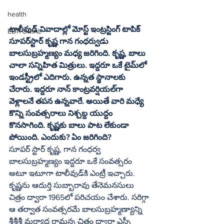
health
టాలీవుడ్‌ వివాదాల్లో మోస్ట్‌ ఇంట్రస్టింగ్‌ టాపిక్‌ 
EDITORIAL
సూపర్‌స్టార్‌ కృష్ణ గాన గంధర్వుడు 
బాలసుబ్రహ్మణ్యం మధ్య జరిగింది. కృష్ణ, బాలు 
చాలా సన్నిహిత మిత్రులు. ఇద్దరూ ఒకే టైమ్‌లో 
ఇండస్ట్రీలో ఎదిగారు. ఉన్నత స్థానాలకు 
చేరారు. ఇద్దరూ నాన్‌ కాంట్రవర్షియల్‌గా 
వెళ్లాలనే తపన ఉన్నవారే. అయితే వారి మధ్యే 
కొన్ని సంవత్సరాలు నిశ్చబ్ద యుద్దం 
కొనసాగింది. కృష్ణకు బాలు పాట లేకుండా 
పోయింది. ఎందుకు? ఏం జరిగింది?
సూపర్‌ స్టార్‌ కృష్ణ, గాన గంధర్వ 
బాలసుబ్రహ్మణ్యం ఇద్దరూ ఒకే సంవత్సరం 
అటూ ఇటూగా టాలీవుడ్‌కి ఎంట్రీ ఇచ్చారు. 
కృష్ణను ఆదుర్తి సుబ్బారావు తేనెమనసులు 
చిత్రం ద్వారా 1965లో పరిచయం చేశారు. సరిగ్గా 
ఆ తర్వాత సంవత్సరమే బాలసుబ్రహ్మణ్యాన్ని 
శ్రీశ్రీశ్రీ మర్యాద రామన్న చిత్రం ద్వారా ఎస్పీ 