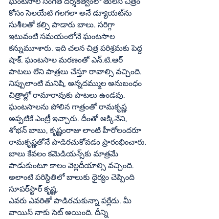
ఘంటసాల సంగీత దర్శకత్వంలో తులసి చిత్రం 
కోసం సెలయేటి గలగలా అనే డ్యూయట్‌ను 
సుశీలతో కల్సి పాడారు బాలు. సరిగ్గా 
ఇటువంటి సమయంలోనే ఘంటసాల 
కన్నుమూశారు. ఇది చలన చిత్ర పరిశ్రమకు పెద్ద 
షాక్‌. ఘంటసాల మరణంతో ఎన్‌.టి.ఆర్‌ 
పాటలు లేని పాత్రలు చేస్తూ రావాల్సి వచ్చింది.
నిప్పులాంటి మనిషి, అన్నదమ్ముల అనుబంధం 
చిత్రాల్లో రామారావుకు పాటలు ఉండవు. 
ఘంటసాలను పోలిన గాత్రంతో రామకృష్ణ 
అప్పటికే ఎంట్రీ ఇచ్చారు. దీంతో అక్కినేని, 
శోభన్‌ బాబు, కృష్ణంరాజు లాంటి హీరోలందరూ 
రామకృష్ణతోనే పాడిరచుకోవడం ప్రారంభించారు.
బాలు కేవలం కమెడియన్స్‌కు మాత్రమే 
పాడుకుంటూ కాలం వెల్లదీయాల్సి వచ్చింది. 
అలాంటి పరిస్ధితిలో బాలుకు ధైర్యం చెప్పింది 
సూపర్‌స్టార్‌ కృష్ణ.
ఎవరు ఎవరితో పాడిరచుకున్నా పర్లేదు. మీ 
వాయిస్‌ నాకు సెట్‌ అయింది. దీన్ని 