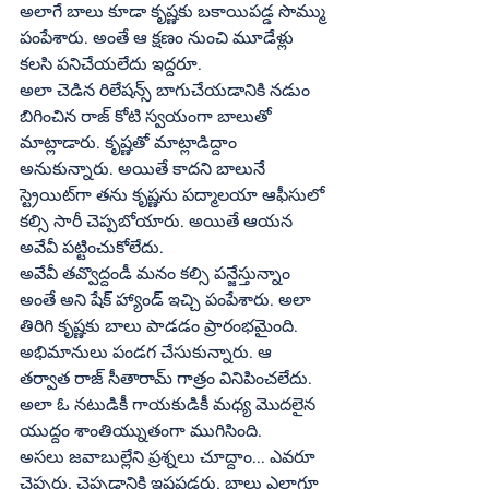
అలాగే బాలు కూడా కృష్ణకు బకాయిపడ్డ సొమ్ము 
పంపేశారు. అంతే ఆ క్షణం నుంచి మూడేళ్లు 
కలసి పనిచేయలేదు ఇద్దరూ.
అలా చెడిన రిలేషన్స్‌ బాగుచేయడానికి నడుం 
బిగించిన రాజ్‌ కోటి స్వయంగా బాలుతో 
మాట్లాడారు. కృష్ణతో మాట్లాడిద్దాం 
అనుకున్నారు. అయితే కాదని బాలునే 
స్ట్రెయిట్‌గా తను కృష్ణను పద్మాలయా ఆఫీసులో 
కల్సి సారీ చెప్పబోయారు. అయితే ఆయన 
అవేవీ పట్టించుకోలేదు.
అవేవీ తవ్వొద్దండీ మనం కల్సి పన్జేస్తున్నాం 
అంతే అని షేక్‌ హ్యాండ్‌ ఇచ్చి పంపేశారు. అలా 
తిరిగి కృష్ణకు బాలు పాడడం ప్రారంభమైంది. 
అభిమానులు పండగ చేసుకున్నారు. ఆ 
తర్వాత రాజ్‌ సీతారామ్‌ గాత్రం వినిపించలేదు. 
అలా ఓ నటుడికీ గాయకుడికీ మధ్య మొదలైన 
యుద్దం శాంతియ్నుతంగా ముగిసింది.
అసలు జవాబుల్లేని ప్రశ్నలు చూద్దాం... ఎవరూ 
చెప్పరు, చెప్పడానికి ఇష్టపడరు, బాలు ఎలాగూ 