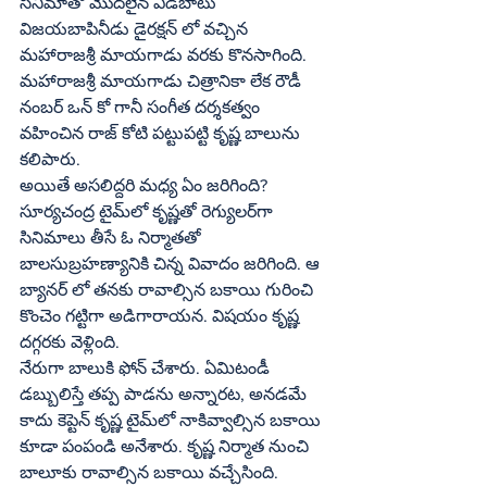
సినిమాతో మొదలైన ఎడబాటు 
విజయబాపినీడు డైరక్షన్‌ లో వచ్చిన 
మహారాజశ్రీ మాయగాడు వరకు కొనసాగింది. 
మహారాజశ్రీ మాయగాడు చిత్రానికా లేక రౌడీ 
నంబర్‌ ఒన్‌ కో గానీ సంగీత దర్శకత్వం 
వహించిన రాజ్‌ కోటి పట్టుపట్టి కృష్ణ బాలును 
కలిపారు.
అయితే అసలిద్దరి మధ్య ఏం జరిగింది? 
సూర్యచంద్ర టైమ్‌లో కృష్ణతో రెగ్యులర్‌గా 
సినిమాలు తీసే ఓ నిర్మాతతో 
బాలసుబ్రహణ్యానికి చిన్న వివాదం జరిగింది. ఆ 
బ్యానర్‌ లో తనకు రావాల్సిన బకాయి గురించి 
కొంచెం గట్టిగా అడిగారాయన. విషయం కృష్ణ 
దగ్గరకు వెళ్లింది.
నేరుగా బాలుకి ఫోన్‌ చేశారు. ఏమిటండీ 
డబ్బులిస్తే తప్ప పాడను అన్నారట, అనడమే 
కాదు కెప్టెన్‌ కృష్ణ టైమ్‌లో నాకివ్వాల్సిన బకాయి 
కూడా పంపండి అనేశారు. కృష్ణ నిర్మాత నుంచి 
బాలూకు రావాల్సిన బకాయి వచ్చేసింది. 