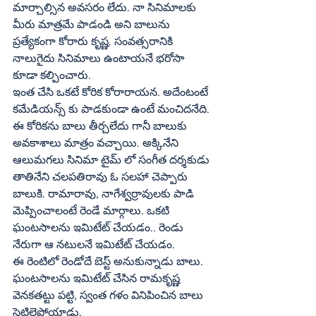
మార్చాల్సిన అవసరం లేదు. నా సినిమాలకు 
మీరు మాత్రమే పాడండి అని బాలును 
ప్రత్యేకంగా కోరారు కృష్ణ. సంవత్సరానికి 
నాలుగైదు సినిమాలు ఉంటాయనే భరోసా 
కూడా కల్పించారు.
ఇంత చేసి ఒకటే కోరిక కోరారాయన. అదేంటంటే 
కమేడియన్స్‌ కు పాడకుండా ఉంటే మంచిదనేది. 
ఈ కోరికను బాలు తీర్చలేదు గానీ బాలుకు 
అవకాశాలు మాత్రం వచ్చాయి. అక్కినేని 
ఆలుమగలు సినిమా టైమ్‌ లో సంగీత దర్శకుడు 
తాతినేని చలపతిరావు ఓ సలహా చెప్పారు 
బాలుకి. రామారావు, నాగేశ్వర్రావులకు పాడి 
మెప్పించాలంటే రెండే మార్గాలు. ఒకటి 
ఘంటసాలను ఇమిటేట్‌ చేయడం.. రెండు 
నేరుగా ఆ నటులనే ఇమిటేట్‌ చేయడం.
ఈ రెంటిలో రెండోదే బెస్ట్‌ అనుకున్నాడు బాలు. 
ఘంటసాలను ఇమిటేట్‌ చేసిన రామకృష్ణ 
వెనకతట్టు పట్టి, స్వంత గళం వినిపించిన బాలు 
సెటిలైపోయాడు.