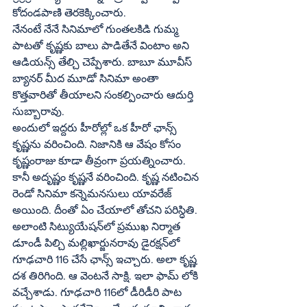
కోదండపాణి తెరకెక్కించారు.
నేనంటే నేనే సినిమాలో గుంతలకిడి గుమ్మ 
పాటతో కృష్ణకు బాలు పాడితేనే వింటాం అని 
ఆడియన్స్‌ తేల్చి చెప్పేశారు. బాబూ మూవీస్‌ 
బ్యానర్‌ మీద మూడో సినిమా అంతా 
కొత్తవారితో తీయాలని సంకల్పించారు ఆదుర్తి 
సుబ్బారావు.
అందులో ఇద్దరు హీరోల్లో ఒక హీరో ఛాన్స్‌ 
కృష్ణను వరించింది. నిజానికి ఆ వేషం కోసం 
కృష్ణంరాజు కూడా తీవ్రంగా ప్రయత్నించారు. 
కానీ అదృష్ణం కృష్ణనే వరించింది. కృష్ణ నటించిన 
రెండో సినిమా కన్నెమనసులు యావరేజ్‌ 
అయింది. దీంతో ఏం చేయాలో తోచని పరిస్ధితి.
అలాంటి సిట్యుయేషన్‌లో ప్రముఖ నిర్మాత 
డూండీ పిల్చి మల్లిఖార్జునరావు డైరక్షన్‌లో 
గూఢచారి 116 చేసే ఛాన్స్‌ ఇచ్చారు. అలా కృష్ణ 
దశ తిరిగింది. ఆ వెంటనే సాక్షి. ఇలా ఫామ్‌ లోకి 
వచ్చేశాడు. గూఢచారి 116లో డీరిడీరి పాట 