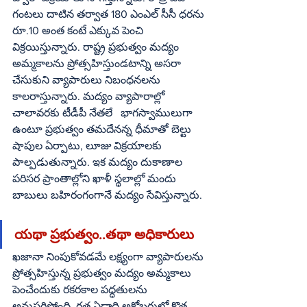
గంటలు దాటిన తర్వాత 180 ఎంఎల్‌ సీసీ ధరను 
రూ.10 అంత కంటే ఎక్కువ పెంచి 
విక్రయిస్తున్నారు. రాష్ట్ర ప్రభుత్వం మద్యం 
అమ్మకాలను ప్రోత్సహిస్తుండటాన్ని అసరా 
చేసుకుని వ్యాపారులు నిబంధనలను 
కాలరాస్తున్నారు. మద్యం వ్యాపారాల్లో 
చాలావరకు టీడీపీ నేతలే   భాగస్వాములుగా 
ఉంటూ ప్రభుత్వం తమదేనన్న ధీమాతో బెల్టు 
షాపుల ఏర్పాటు, లూజు విక్రయాలకు 
పాల్పడుతున్నారు. ఇక మద్యం దుకాణాల 
పరిసర ప్రాంతాల్లోని ఖాళీ స్థలాల్లో మందు 
బాబులు బహిరంగంగానే మద్యం సేవిస్తున్నారు. 
యథా ప్రభుత్వం..తథా అధికారులు
ఖజానా నింపుకోవడమే లక్ష్యంగా వ్యాపారులను 
ప్రోత్సహిస్తున్న ప్రభుత్వం మద్యం అమ్మకాలు 
పెంచేందుకు రకరకాల పద్ధతులను 
అనుసరిస్తోంది. గత ఏడాది అక్టోబరులో కొత్త 