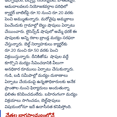
ఇచ్ఛాపురం, ఎచ్చెర్ల, నరసన్నపేట, పాతపట్నం, 
ఆమదాలవలస నియోజకవర్గాల పరిధిలో 
క్వార్టర్‌ బాటిల్‌పై రూ.10 నుంచి రూ.20 వరకు 
పెంచి అమ్ముతున్నారు. మరోవైపు అమ్మకాలు 
పెంచేందుకు గ్రామాల్లో బెల్టు షాపులు ఏర్పాటు 
చేయించారు. లైసెన్స్‌డ్‌ షాపులో అమ్మే ధరకే ఈ 
షాపులకు అన్ని రకాల బ్రాండ్ల మద్యం సరఫరా 
చేస్తున్నారు. బెల్ట్‌ నిర్వాహకులు క్యార్టర్‌కు 
రూ.20 నుంచి రూ.50 వరకు పెంచి 
విక్రయిస్తున్నారు. దీనికితోడు  షాపుల వద్దే 
కూర్చొని మద్యం సేవించడానికి వీలుగా 
అనధికార రూములు ఏర్పాటు చేసుకున్నారు. 
గుడి, బడి సమీపాల్లో మద్యం దుకాణాలు 
ఏర్పాటు చేయడంపై ఉన్నతాధికారులకు అనేక 
ప్రాంతాల నుంచి ఫిర్యాదులు అందుతున్నా 
ఫలితం కనిపించడంలేదు. బహిరంగంగా మద్యం 
విక్రయాలు సాగించడం, బెల్ట్‌షాపులు 
విషయంలోనూ ఇదే ఉదాసీనత కనిపిస్తోంది. 
నేతల భాగస్వామ్యంలోనే