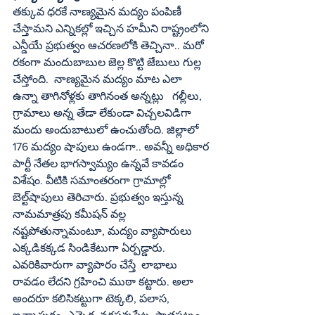
తక్కువ ధరకే నాణ్యమైన మద్యం పంపిణీ 
చేస్తామని ఎన్నికల్లో ఇచ్చిన హమీని రాష్ట్రంలోని 
ఎన్డీయే ప్రభుత్వం ఆచరణలోకి తెచ్చినా.. మరో 
రకంగా మందుబాబుల జెల్ల కొట్టి జేబులు గుల్ల 
చేస్తోంది.  నాణ్యమైన మద్యం మాట ఎలా 
ఉన్నా తాగినోళ్లకు తాగినంత అన్నట్లు   గల్లీలు, 
గ్రామాలు అన్న తేడా లేకుండా విచ్చలవిడిగా 
మందు అందుబాటులో ఉంచుతోంది. జిల్లాలో 
176 మద్యం షాపులు ఉండగా.. అవన్నీ అధికార 
పార్టీ నేతల భాగస్వామ్యం ఉన్నవే కావడం 
విశేషం. వీటికి సమాంతరంగా గ్రామాల్లో 
బెల్ట్‌షాపులు తెరిచారు. ప్రభుత్వం ఇస్తున్న 
నామమాత్రపు కమీషన్‌ వల్ల  
నష్టపోతున్నామంటూ, మద్యం వ్యాపారులు 
ఎక్కడికక్కడ సిండికేటుగా ఏర్పడ్డారు. 
ఎవరికివారుగా వ్యాపారం చేస్తే  లాభాలు 
రావడం లేదని గ్రహించి ముఠా కట్టారు. అలా 
అందరూ కలిసికట్టుగా టెక్కలి, పలాస, 