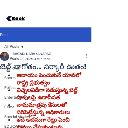
Back
Post
All Posts
BAGADI NARAYANARAO
All Posts
Sep 23, 2025
3 min read
బెల్ట్‌ బాగోతం.. సర్కారీ ఊతం!
Regional
ఆదాయం పెంచుకునే యావలో 
Sports
రాష్ట్ర ప్రభుత్వం
Politics
విచ్చలవిడిగా నడుస్తున్న బెల్ట్‌ 
షాపులపై ఉదాసీనత
Entertainment
నామమాత్రపు కేసులతో 
Crime
సరిపెట్టేస్తున్న అధికారులు
Special stories
ఇదే అదనుగా రేట్లు పెంచి 
EDUCATION
సొమ్ము చేసుకుంటున్న 