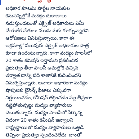
అధికార కూటమి పార్టీల నాయకుల 
కనుసన్నల్లోనే మద్యం దుకాణాలు 
నడుస్తుండటంతో ఎక్సైజ్‌ అధికారులు ఏమీ 
చేయలేక చేతులు ముడుచుకు కూర్చున్నారని 
ఆరోపణలు వినిపిస్తున్నాయి. కాగా ఈ 
అక్రమాల్లో పలువురు ఎక్సైజ్‌ అధికారుల పాత్ర 
కూడా ఉందంటున్నారు. కాగా మద్యం పాలసీలో 
20 శాతం కమీషన్‌ ఇస్తామని ప్రకటించిన 
ప్రభుత్వం తీరా పాలసీ అమల్లోకి వచ్చిన 
తర్వాత దాన్ని పది శాతానికి కుదించిందని 
విమర్శిస్తున్నారు. జనాభా ఆధారంగా మద్యం 
షాపులకు లైసెన్స్‌ ఫీజులు ఎక్కువగా 
నిర్ణయించడం, కమీషన్‌ తగ్గించడం వల్ల తీవ్రంగా 
నష్టపోతున్నట్టు మద్యం వ్యాపారులు 
చెబుతున్నారు. మద్యం పాలసీలో పేర్కొన్న  
విధంగా 20 శాతం కమీషన్‌ ఇవ్వాలని 
రాష్ట్రస్థాయిలో మద్యం వ్యాపారులు ఒత్తిడి 
తెచ్చినా ప్రభుత్వం స్పందించలేదు. దాంతో   