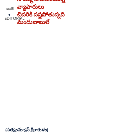
వ్యాపారులు
health
చివరికి నష్టపోతున్నది 
EDITORIAL
మందుబాబులే
(సత్యంన్యూస్‌,శ్రీకాకుళం)