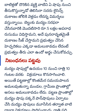
బాటిళ్లతో దొరికిన వ్యక్తి వాటిని ఏ షాపు నుంచి 
తీసుకొస్తున్నాడో తెలిసినా సదరు లైసెన్స్‌ 
దుకాణం జోలికి వెళ్లడం లేదన్న విమర్శలు 
వస్తున్నాయి. బెల్టుకు మద్యం సరఫరా 
చేసినవారికి మొదటిసారి రూ.5 లక్షల అపరాధ 
రుసుము విధిస్తామని, అదే పునరావృతమైతే 
దుకాణం సీజ్‌ చేస్తామని ప్రభుత్వం చేసిన 
హెచ్చరికలు ఎక్కడా అమలుకావడం లేదంటే  
ప్రభుత్వం తీరు ఎలా ఉందో అర్థం చేసుకోవచ్చు.
నిబంధనలు పట్టవు
మద్యం షాపుల్లో ఉదయం 10 నుంచి రాత్రి 10 
గంటల వరకు   విక్రయాలు కొనసాగించాలి. 
అయితే పట్టణాల్లో కొంతమేర సమయపాలన 
అమలవుతున్నా మండల, గ్రామీణ ప్రాంతాల్లో 
అసలు అమలుకావడం లేదు. పట్టణ ప్రాంతాల్లో 
మద్యం షాపు పక్కనే పాన్‌షాపులు ఏర్పాటు 
చేసి మద్యం షాపులు మూసేసిన తర్వాత వాటి 
ద్వారా విక్రయాలు సాగిస్తున్నారు. రాత్రి పది 