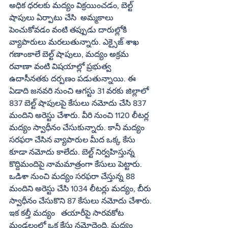
అధిక ధరలకు మద్యం విక్రయించడం, బెల్ట్‌ 
షాపులు ఏర్పాటు చేసి  అమ్మకాలు 
పెంచుకోవడం వంటి తప్పుడు దారుల్లోకి 
వ్యాపారులు మరలుతున్నారు. ఎక్సైజ్‌ శాఖ 
గణాంకాలే బెల్ట్‌ షాపులు, మద్యం అక్రమ 
రవాణా వంటి విషయాల్లో ప్రభుత్వ 
ఉదాసీనతకు దర్పణం పడుతున్నాయి. ఈ 
ఏడాది జనవరి నుంచి ఆగస్టు 31 వరకు జిల్లాలో 
837 బెల్ట్‌ షాపులపై కేసులు నమోదు చేసి 837 
మందిని అరెస్టు చేశారు. వీరి నుంచి 1120 లీటర్ల 
మద్యం స్వాధీనం చేసుకున్నారు. కానీ మద్యం 
సరఫరా చేసిన వ్యాపారుల మీద ఒక్క కేసు 
కూడా నమోదు కాలేదు. బెల్ట్‌ నిర్వహిస్తున్న 
కొద్దిమందిపై నామమాత్రంగా కేసులు పెట్టారు. 
ఒడిశా నుంచి మద్యం సరఫరా చేస్తున్న 88 
మందిని అరెస్టు చేసి 1034 లీటర్లు మద్యం, బీరు 
స్వాధీనం చేసుకొని 87 కేసులు నమోదు చేశారు. 
ఇక కల్తీ మద్యం   తయారీపై సారవకోట 
మండలంలో ఒక కేసు నమోదైంది. మద్యం 