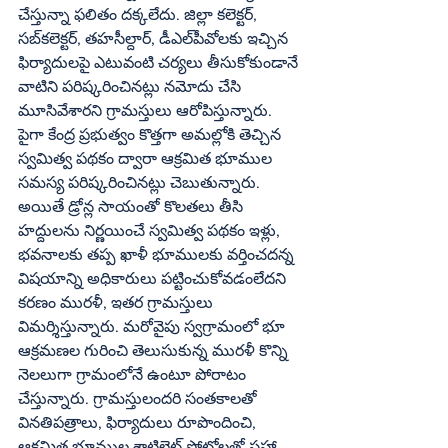
చేస్తున్నా ఫలితం దక్కలేదు. జిల్లా కలెక్టర్‌, 
సబ్‌కలెక్టర్‌, తహసీల్దార్‌, డీఎల్‌పీవోలకు ఇచ్చిన 
ఫిర్యాదులపై ఎటువంటి చర్యలు తీసుకోకుండానే 
వాటిని పరిష్కరించినట్లు నమోదు చేసి 
మూసివేశారని గ్రామస్తులు ఆరోపిస్తున్నారు. 
పైగా కేంద్ర ప్రభుత్వం కొత్తగా అమల్లోకి తెచ్చిన 
స్వమిత్వ పథకం ద్వారా ఆక్రమిత భూముల 
సమస్య పరిష్కరించినట్లు చెబుతున్నారు. 
అయితే డ్రోన్ల సాయంతో కొలతలు తీసి 
హద్దులను నిర్ణయించే స్వమిత్వ పథకం ఇళ్లు, 
భవనాలకు తప్ప ఖాళీ భూములకు వర్తించదన్న 
విషయాన్ని అధికారులు పట్టించుకోవడంలేదని 
కరణం మురళీ, ఇతర గ్రామస్తులు 
విమర్శిస్తున్నారు. మరోవైపు స్వగ్రామంలో భూ 
ఆక్రమణల గురించి తెలుసుకున్న మురళీ కొన్ని 
నెలలుగా గ్రామంలోనే ఉంటూ పోరాటం 
చేస్తున్నారు. గ్రామస్తులందరి సంతకాలతో 
వినతిపత్రాలు, ఫిర్యాదులు రూపొందించి, 
ఆక్రమిత భూముల శాటిలైట్‌ ఫోటోలతో సహా 