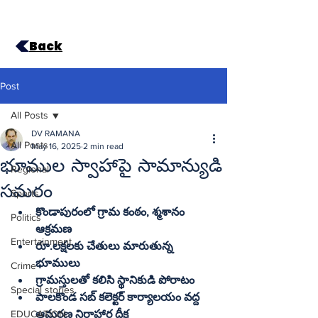
Back
Post
All Posts
DV RAMANA
All Posts
May 16, 2025
2 min read
భూముల స్వాహాపై సామాన్యుడి
Regional
సమరం
Sports
కొండాపురంలో గ్రామ కంఠం, శ్మశానం 
Politics
ఆక్రమణ
Entertainment
రూ.లక్షలకు చేతులు మారుతున్న 
భూములు
Crime
గ్రామస్తులతో కలిసి స్థానికుడి పోరాటం
Special stories
పాలకొండ సబ్‌ కలెక్టర్‌ కార్యాలయం వద్ద 
EDUCATION
ఆమరణ నిరాహార దీక్ష