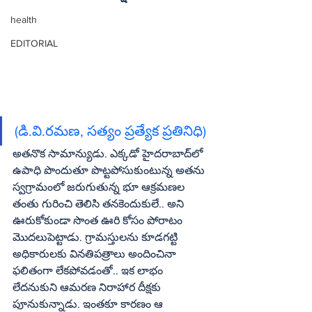
health
EDITORIAL
(డి.వి.రమణ, సత్యం ప్రత్యేక ప్రతినిధి)
అతనొక సామాన్యుడు. ఎక్కడో హైదరాబాద్‌లో 
ఉపాధి పొందుతూ పొట్టపోసుకుంటున్న అతను 
స్వగ్రామంలో జరుగుతున్న భూ ఆక్రమణల 
తంతు గురించి తెలిసి తనకెందుకులే.. అని 
ఊరుకోకుండా సొంత ఊరి కోసం పోరాటం 
మొదలుపెట్టాడు. గ్రామస్తులను కూడగట్టి 
అధికారులకు వినతిపత్రాలు అందించినా 
ఫలితంగా లేకపోవడంతో.. ఇక లాభం 
లేదనుకుని ఆమరణ నిరాహార దీక్షకు 
పూనుకున్నాడు. ఇంతకూ కారణం ఆ 