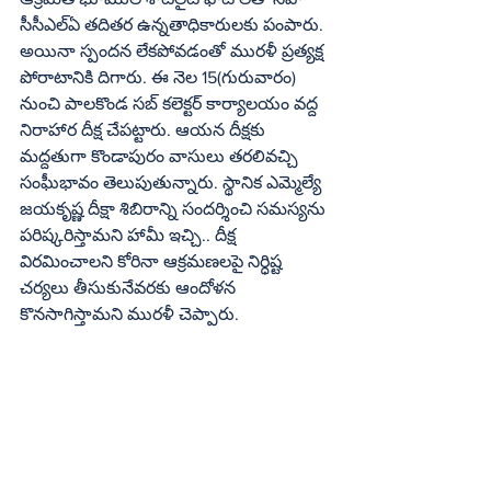
సీసీఎల్‌ఏ తదితర ఉన్నతాధికారులకు పంపారు. 
అయినా స్పందన లేకపోవడంతో మురళీ ప్రత్యక్ష 
పోరాటానికి దిగారు. ఈ నెల 15(గురువారం) 
నుంచి పాలకొండ సబ్‌ కలెక్టర్‌ కార్యాలయం వద్ద 
నిరాహార దీక్ష చేపట్టారు. ఆయన దీక్షకు 
మద్దతుగా కొండాపురం వాసులు తరలివచ్చి 
సంఫీుభావం తెలుపుతున్నారు. స్థానిక ఎమ్మెల్యే 
జయకృష్ణ దీక్షా శిబిరాన్ని సందర్శించి సమస్యను 
పరిష్కరిస్తామని హామీ ఇచ్చి.. దీక్ష 
విరమించాలని కోరినా ఆక్రమణలపై నిర్ధిష్ట 
చర్యలు తీసుకునేవరకు ఆందోళన 
కొనసాగిస్తామని మురళీ చెప్పారు.
Regional