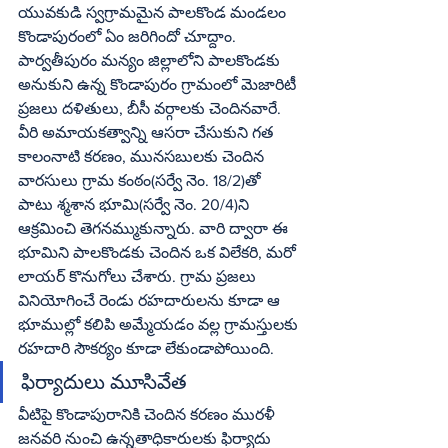
యువకుడి స్వగ్రామమైన పాలకొండ మండలం 
కొండాపురంలో ఏం జరిగిందో చూద్దాం.
పార్వతీపురం మన్యం జిల్లాలోని పాలకొండకు 
అనుకుని ఉన్న కొండాపురం గ్రామంలో మెజారిటీ 
ప్రజలు దళితులు, బీసీ వర్గాలకు చెందినవారే. 
వీరి అమాయకత్వాన్ని ఆసరా చేసుకుని గత 
కాలంనాటి కరణం, మునసబులకు చెందిన 
వారసులు గ్రామ కంఠం(సర్వే నెం. 18/2)తో 
పాటు శ్మశాన భూమి(సర్వే నెం. 20/4)ని 
ఆక్రమించి తెగనమ్ముకున్నారు. వారి ద్వారా ఈ 
భూమిని పాలకొండకు చెందిన ఒక విలేకరి, మరో 
లాయర్‌ కొనుగోలు చేశారు. గ్రామ ప్రజలు 
వినియోగించే రెండు రహదారులను కూడా ఆ 
భూముల్లో కలిపి అమ్మేయడం వల్ల గ్రామస్తులకు 
రహదారి సౌకర్యం కూడా లేకుండాపోయింది.
ఫిర్యాదులు మూసివేత
వీటిపై కొండాపురానికి చెందిన కరణం మురళీ 
జనవరి నుంచి ఉన్నతాధికారులకు ఫిర్యాదు 