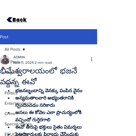
Back
Post
All Posts
ADMIN
All Posts
Nov 11, 2024
2 min read
భీమేశ్వరాలయంలో భజనే
Regional
వద్దన్న ఈవో
Sports
భజనబృందాన్ని వెనక్కు పంపిన వైనం
Politics
అన్యమతాలవారి అభ్యంతరానికి 
Entertainment
స్పందించడం సరికాదు
అసలు ఈ కోవెల ఎలా ప్రాచుర్యంలోకి 
Crime
వచ్చిందో గుర్తెరగాలి
Special stories
ఈవో తీరుపై భక్తులు సైతం విమర్శలు
EDUCATION
పైఅధికారులకు ఫిర్యాదు చేసేందుకు 