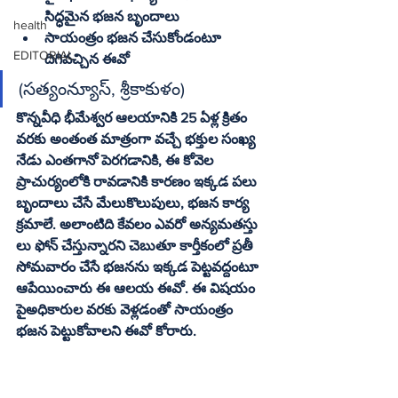
సిద్ధమైన భజన బృందాలు
health
సాయంత్రం భజన చేసుకోండంటూ 
EDITORIAL
దిగివచ్చిన ఈవో
(సత్యంన్యూస్‌, శ్రీకాకుళం)
కొన్నవీధి భీమేశ్వర ఆలయానికి 25 ఏళ్ల క్రితం 
వరకు అంతంత మాత్రంగా వచ్చే భక్తుల సంఖ్య 
నేడు ఎంతగానో పెరగడానికి, ఈ కోవెల 
ప్రాచుర్యంలోకి రావడానికి కారణం ఇక్కడ పలు 
బృందాలు చేసే మేలుకొలుపులు, భజన కార్య 
క్రమాలే. అలాంటిది కేవలం ఎవరో అన్యమతస్తు 
లు ఫోన్‌ చేస్తున్నారని చెబుతూ కార్తీకంలో ప్రతీ 
సోమవారం చేసే భజనను ఇక్కడ పెట్టవద్దంటూ 
ఆపేయించారు ఈ ఆలయ ఈవో. ఈ విషయం 
పైఅధికారుల వరకు వెళ్లడంతో సాయంత్రం 
భజన పెట్టుకోవాలని ఈవో కోరారు. 