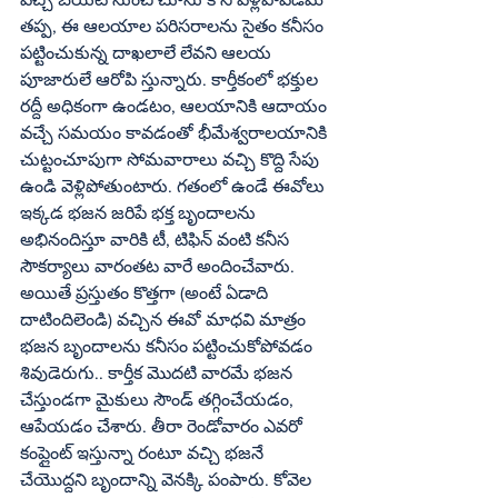
తప్ప, ఈ ఆలయాల పరిసరాలను సైతం కనీసం 
పట్టించుకున్న దాఖలాలే లేవని ఆలయ 
పూజారులే ఆరోపి స్తున్నారు. కార్తీకంలో భక్తుల 
రద్దీ అధికంగా ఉండటం, ఆలయానికి ఆదాయం 
వచ్చే సమయం కావడంతో భీమేశ్వరాలయానికి 
చుట్టంచూపుగా సోమవారాలు వచ్చి కొద్ది సేపు 
ఉండి వెళ్లిపోతుంటారు. గతంలో ఉండే ఈవోలు 
ఇక్కడ భజన జరిపే భక్త బృందాలను 
అభినందిస్తూ వారికి టీ, టిఫిన్‌ వంటి కనీస 
సౌకర్యాలు వారంతట వారే అందించేవారు. 
అయితే ప్రస్తుతం కొత్తగా (అంటే ఏడాది 
దాటిందిలెండి) వచ్చిన ఈవో మాధవి మాత్రం 
భజన బృందాలను కనీసం పట్టించుకోపోవడం 
శివుడెరుగు.. కార్తీక మొదటి వారమే భజన 
చేస్తుండగా మైకులు సౌండ్‌ తగ్గించేయడం, 
ఆపేయడం చేశారు. తీరా రెండోవారం ఎవరో 
కంప్లైంట్‌ ఇస్తున్నా రంటూ వచ్చి భజనే 
చేయొద్దని బృందాన్ని వెనక్కి పంపారు. కోవెల 