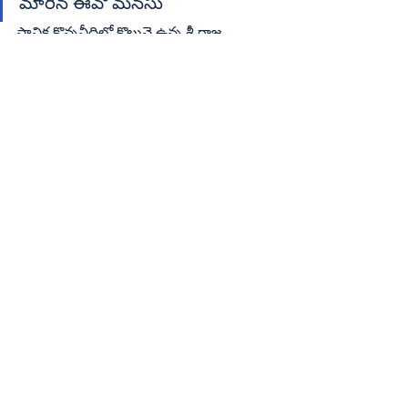
మారిన ఈవో మనసు
స్థానిక కొన్నవీధిలో కొలువై ఉన్న శ్రీ రాజ 
రాజేశ్వరి సహిత భీమేశ్వర ఆలయానికి భక్తులు 
పోటెత్తారు. సోమవారం ఉదయం 3 గంటల 
నుంచే భక్తులు ఆలయానికి తరలి వచ్చారు. 
తెల్లవారుజాము నుంచి భక్తులు స్వామిని 
దర్శించుకునేందుకు బారులు తీరారు. ఈ 
సందర్భంగా కొందరు ఉచిత ప్రసాదాలను 
అందజేశారు. కాగా భజన ఆపేయించిన 
విషయం పైఅధికారుల వరకు వెళ్లడంతో వారి 
సూచన మేరకు సాయంత్రం భజన 
చేయించుకోవాలని ఈవో కోరారు.
Regional