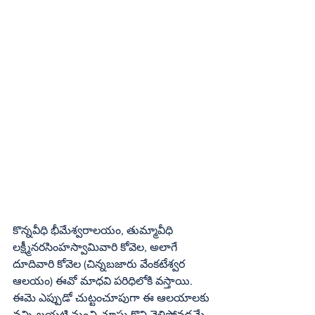
కొన్నవీధి భీమేశ్వరాలయం, తుమ్మావీధి 
లక్ష్మీనరసింహస్వామివారి కోవెల, అలాగే 
దూదివారి కోవెల (చిన్నబజారు వేంకటేశ్వర 
ఆలయం) ఈవో మాధవి పరిధిలోకి వస్తాయి. 
ఈమె ఎప్పుడో చుట్టంచూపుగా ఈ ఆలయాలకు 
వచ్చి బయటి నుంచి చూసు కొని వెళ్లిపోవడమే 