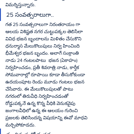
విమర్శిస్తున్నారు.
25 సంవత్సరాలుగా..
గత 25 సంవత్సరాలుగా నిరంతరాయం గా 
ఆలయ విశిష్టత నగర చుట్టుపక్కల తెలిసేలా 
వివిధ భజన బృందాలను మిళితం చేసుకొని 
ధనుర్మాస మేలుకొలుపులు నిర్వ హించింది 
భీమేశ్వర భజన బృందం. అలాగే సంక్రాంతి 
నాడు 24 గంటలపాటు  భజన (ఏకాహం) 
నిర్వహించడం, ప్రతీ శివరాత్రి నాడు, కార్తీక 
సోమవారాల్లో రూపాయి కూడా తీసుకోకుండా 
ఉదయంపూట రెండు మూడు గంటలు భజన 
చేసేవారు. ఈ మేలుకొలుపులతో పాటు 
నగరంలో తిరువీధి నిర్వహించడంతో 
రోడ్డుపక్కనే ఉన్న కొన్న వీధికి వెనుకవైపు 
జంగాలవీధిలో ఉన్న ఈ ఆలయం గురించి 
ప్రజలకు తెలిసిందన్న విషయాన్ని ఈవో మాధవి 
మర్చిపోకూడదు. 