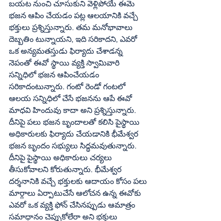
బయట నుంచి చూసుకుని వెళ్లిపోయే ఈమె 
భజన ఆపిం చేయడం పట్ల ఆలయానికి వచ్చే 
భక్తులు ప్రశ్నిస్తున్నారు. తమ మనోభావాలు 
దెబ్బతిం టున్నాయని, ఇది సరికాదని, ఎవరో 
ఒక అన్యమతస్తుడు ఫిర్యాదు చేశాడన్న 
నెపంతో ఈవో స్థాయి వ్యక్తి స్వామివారి 
సన్నిధిలో భజన ఆపించేయడం 
సరికాదంటున్నారు. గంటో రెండో గంటలో 
ఆలయ సన్నిధిలో చేసే భజనను ఆపే ఈవో 
మాధవి హిందువు కాదా అని ప్రశ్నిస్తున్నారు. 
దీనిపై పలు భజన బృందాలతో కలిసి పైస్థాయి 
అధికారులకు ఫిర్యాదు చేయడానికి భీమేశ్వర 
భజన బృందం సభ్యులు సిద్ధమవుతున్నారు. 
దీనిపై పైస్థాయి అధికారులు చర్యలు 
తీసుకోవాలని కోరుతున్నారు. భీమేశ్వర 
దర్శనానికి వచ్చే భక్తులకు ఆదాయం కోసం పలు 
మార్గాలు ఏర్పాటుచేసే ఆలోచన ఉన్న ఈవోకు 
ఎవరో ఒక వ్యక్తి ఫోన్‌ చేసినప్పుడు ఆమాత్రం 
సమాధానం చెప్పుకోలేరా అని భక్తులు 