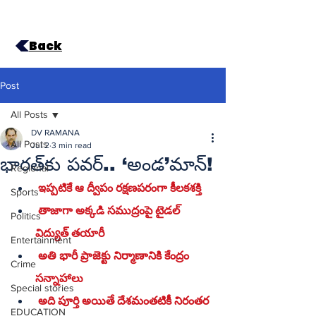
Back
Post
All Posts
DV RAMANA
All Posts
Jul 2
3 min read
భారత్‌కు పవర్.. ‘అండ’మాన్!
Regional
 ఇప్పటికే ఆ ద్వీపం రక్షణపరంగా కీలకశక్తి
Sports
 తాజాగా అక్కడి సముద్రంపై టైడల్ 
Politics
విద్యుత్ తయారీ
Entertainment
 అతి భారీ ప్రాజెక్టు నిర్మాణానికి కేంద్రం 
Crime
సన్నాహాలు
Special stories
 అది పూర్తి అయితే దేశమంతటికీ నిరంతర 
EDUCATION