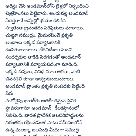
అరెస్టు చేసి అండమాన్‌లోని జైళ్లలో నిర్బంధించి 
చిత్రహింసలు పెట్టేవారు. అందువల్ల అండమాన్ 
పేరెత్తగానే అప్పట్లో భయం కలిగేది.
స్వాతంత్య్రానంతరం పరిస్థితులు మారాయి. 
చుట్టూ సముద్రం, మైమరపించే ప్రకృతి 
అందాలు ఇక్కడ పర్యాటకానికి 
ఊపిరులూదాయి. దేశవిదేశాల నుంచి 
సందర్శకుల తాకిడి పెరగడంతో అండమాన్ 
పర్యాటకానికి పర్యాయపదంగా మారింది. 
ఇక్కడి దీవులు, వివిధ రకాల తెగలు, వాటి 
జీవనశైలి కూడా ఆకట్టుకుంటుంటాయి. 
అండమాన్ ప్రాంతం ప్రకృతి సంపదకు పెట్టింది 
పేరు. 
మరోవైపు భారత్‌కు అతికీలకమైన సైనిక 
స్థావరంగానూ అండమాన్   కీలకస్థానంలో 
నిలిచింది. భారత ప్రాదేశిక జలసరిహద్దులను 
నిరంతరం రక్షించడంతో పాటు సమీపంలోనే 
ఉన్న మలక్కా జలసంధి మీదుగా సముద్ర 