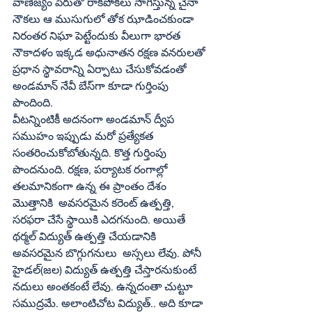
వాణిజ్యం పేరుతో రాకపోకలు సాగిస్తున్న చైనా 
నౌకలు ఆ ముసుగులో తోక ఝాడించకుండా 
నిరంతర నిఘా పెట్టేందుకు వీలుగా భారత 
నౌకాదళం ఇక్కడ అధునాతన రక్షణ వనరులతో 
ప్రధాన స్థావరాన్ని ఏర్పాటు చేసుకోవడంతో 
అండమాన్ నేవీ బేస్‌గా కూడా గుర్తింపు 
పొందింది.
వీటన్నింటికీ అదనంగా అండమాన్ ద్వీప 
సముహం ఇప్పుడు మరో ప్రత్యేకత 
సంతరించుకోబోతున్నది. కొత్త గుర్తింపు 
పొందనుంది. రక్షణ, పర్యాటక రంగాల్లో 
తలమానికంగా ఉన్న ఈ ప్రాంతం దేశం 
మొత్తానికి  అవసరమైన కరెంట్ ఉత్పత్తి, 
సరఫరా చేసే స్థాయికి ఎదగనుంది. అయితే 
థర్మల్ విద్యుత్ ఉత్పత్తి చేయడానికి 
అవసరమైన బొగ్గుగనులు  అస్సలు లేవు. పోనీ 
హైడల్(జల) విద్యుత్ ఉత్పత్తి చేస్తారనుకుంటే 
నదులు అంతకంటే లేవు. ఉన్నదంతా చుట్టూ 
సముద్రమే. అలాంటిచోట విద్యుత్.. అది కూడా 