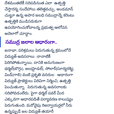
దేశమంతటికీ సరిపడినంత ఎలా  ఉత్పత్తి 
చేస్తారన్న సందేహాలు తలెత్తవచ్చు. అండమాన్ 
చుట్టూ ఉన్న అపార జలధి సముద్రాన్నే కరెంటు 
ఉత్పత్తికి ముడిసరుకుగా 
ఉపయోగించుకోవాలన్న ప్రభుత్వ ఆలోచన. 
అదెలాగో చూద్దాం.
సముద్ర జలాల ఆధారంగా..
జనాభా, పరిశ్రమలు పెరుగుతున్న క్రమంలోనే  
విద్యుత్ అవసరాలు  నానాటికీ 
పెరిగిపోతున్నాయి. దానికి అనుగుణంగా 
థర్మల్(బొగ్గు), జల(హైడల్), సోలార్(సూర్యరశ్మి), 
విండ్(గాలి) వంటి ప్రకృతి వనరుల   ఆధారంగా 
విద్యుత్ ప్రాజెక్టులు విరివిగా నిర్మించి, ఉత్పత్తి 
పెంచుతున్నా   పెరుగుతున్న అవసరాలకు 
సరిపోవడంలేదు. పైగా థర్మల్ పవర్ మీద 
ఎక్కువగా ఆధారపడితే పర్యావరణ కాలుష్యం 
పెరుగుతుంది. మరోవైపు రిజర్వాయర్లలో నీరు 
ఉన్నప్పుడే జల విద్యుత్ తయారీ 