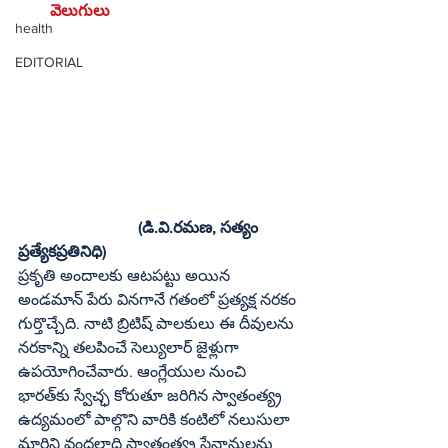
వెలుగులు
health
EDITORIAL
	(డి.వి.రమణ, సత్యం 
ప్రత్యేకప్రతినిధి)
ప్రకృతి అందాలకు ఆటపట్టు అయిన 
అండమాన్ పేరు వినగానే గతంలో ప్రత్యక్ష నరకం 
గుర్తొచ్చేది. నాటి బ్రిటిష్ పాలకులు ఈ దీవులను 
నరకాన్ని తలపించే సెల్యులార్ జైళ్లుగా 
ఉపయోగించేవారు. ఆంగ్లేయుల నుంచి 
భారత్‌కు స్వేచ్ఛ కోరుతూ జరిగిన స్వాతంత్య్ర 
ఉద్యమంలో పాల్గొని వారికి కంటిలో నలుసులా 
మారిని వందలాది స్వాతంత్య్ర సేనానులను 