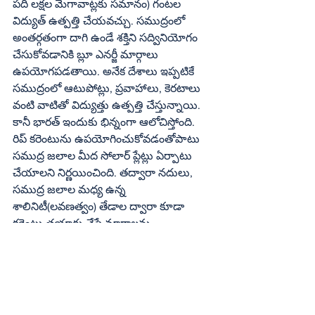
పది లక్షల మెగావాట్లకు సమానం) గంటల 
విద్యుత్ ఉత్పత్తి చేయవచ్చు. సముద్రంలో 
అంతర్గతంగా దాగి ఉండే శక్తిని సద్వినియోగం 
చేసుకోవడానికి బ్లూ ఎనర్జీ మార్గాలు 
ఉపయోగపడతాయి. అనేక దేశాలు ఇప్పటికే 
సముద్రంలో ఆటుపోట్లు, ప్రవాహాలు, కెరటాలు 
వంటి వాటితో విద్యుత్తు ఉత్పత్తి చేస్తున్నాయి. 
కానీ భారత్ ఇందుకు భిన్నంగా ఆలోచిస్తోంది. 
రిప్ కరెంటును ఉపయోగించుకోవడంతోపాటు 
సముద్ర జలాల మీద సోలార్ ప్లేట్లు ఏర్పాటు 
చేయాలని నిర్ణయించింది. తద్వారా నదులు, 
సముద్ర జలాల మధ్య ఉన్న 
శాలినిటీ(లవణత్వం) తేడాల ద్వారా కూడా 
కరెంటు తయారు చేసే మార్గాలను 
రూపొందిస్తున్నది. భారత్ ఏర్పాటు చేస్తున్న 
ఎక్స్‌క్లూజివ్ ఎకనామిక్ జోన్‌లో సంవత్సరానికి 
టెరా వాట్ గంటల విద్యుత్తు ఉత్పత్తి చేసే 
అవకాశం ఉంటుంది. ఇక మనదేశంలో ప్రతి ఏటా 
1600 టెరా వాట్‌ల విద్యుత్ ఉపయోగిస్తున్నది. 