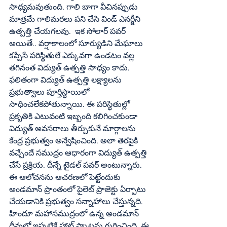
సాధ్యమవుతుంది. గాలి బాగా వీచినప్పుడు 
మాత్రమే గాలిమరలు పని చేసి విండ్ ఎనర్జీని 
ఉత్పత్తి చేయగలవు.  ఇక సోలార్ పవర్ 
అయితే.. వర్షాకాలంలో సూర్యుడిని మేఘాలు 
కప్పేసే పరిస్థితులే ఎక్కువగా ఉండటం వల్ల 
తగినంత విద్యుత్ ఉత్పత్తి సాధ్యం కాదు. 
ఫలితంగా విద్యుత్ ఉత్పత్తి లక్ష్యాలను 
ప్రభుత్వాలు పూర్తిస్థాయిలో 
సాధించలేకపోతున్నాయి. ఈ పరిస్థితుల్లో 
ప్రకృతికి ఎటువంటి ఇబ్బంది కలిగించకుండా 
విద్యుత్ అవసరాలు తీర్చుకునే మార్గాలను 
కేంద్ర ప్రభుత్వం అన్వేషించింది. అలా తెరపైకి 
వచ్చేందే సముద్రం ఆధారంగా విద్యుత్ ఉత్పత్తి 
చేసే ప్రక్రియ. దీన్నే టైడల్ పవర్ అంటున్నారు. 
ఈ ఆలోచనను ఆచరణలో పెట్టేందుకు 
అండమాన్ ప్రాంతంలో పైలెట్ ప్రాజెక్టు ఏర్పాటు 
చేయడానికి ప్రభుత్వం సన్నాహాలు చేస్తున్నది. 
హిందూ మహాసముద్రంలో ఉన్న అండమాన్ 
దీవుల్లో ఇప్పటికే హాట్ స్పాట్లను గుర్తించింది. ఈ 