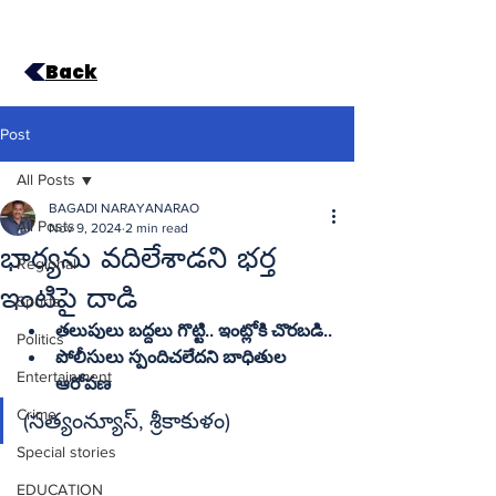
Back
Post
All Posts
BAGADI NARAYANARAO
All Posts
Nov 9, 2024
2 min read
భార్యను వదిలేశాడని భర్త
Regional
ఇంటిపై దాడి
Sports
తలుపులు బద్దలు గొట్టి.. ఇంట్లోకి చొరబడి..
Politics
పోలీసులు స్పందిచలేదని బాధితుల 
Entertainment
ఆరోపణ
Crime
(సత్యంన్యూస్‌, శ్రీకాకుళం)
Special stories
EDUCATION