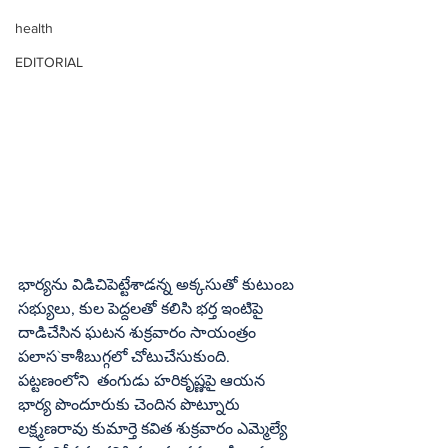
health
EDITORIAL
భార్యను విడిచిపెట్టేశాడన్న అక్కసుతో కుటుంబ 
సభ్యులు, కుల పెద్దలతో కలిసి భర్త ఇంటిపై 
దాడిచేసిన ఘటన శుక్రవారం సాయంత్రం 
పలాస`కాశీబుగ్గలో చోటుచేసుకుంది. 
పట్టణంలోని  తంగుడు హరికృష్ణపై ఆయన 
భార్య పొందూరుకు చెందిన పొట్నూరు 
లక్ష్మణరావు కుమార్తె కవిత శుక్రవారం ఎమ్మెల్యే 