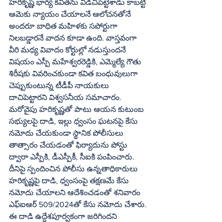
హరికృష్ణ భార్య కవితను విడిచిపెట్టేశాడు కాబట్టి 
ఆమెకు న్యాయం చేయాలనే ఆలోచనతోనే 
అందరూ బాధిత మహిళకు సపోర్టుగా 
నిలబడ్డారనే వాదన కూడా ఉంది. వాస్తవంగా 
వీరి మధ్య వివాదం కోర్టుల్లో నడుస్తుందనే 
విషయం ఎస్పీ మహేశ్వరరెడ్డికి, ఎమ్మెల్యే గౌతు 
శిరీషకు వివరించకుండా కవిత బంధువులుగా 
చెప్పుకుంటున్న టీడీపీ నాయకులు 
దాచిపెట్టారని విశ్వసనీయ సమాచారం. 
మరోవైపు హరికృష్ణతో పాటు ఆయన కుటుంబ 
సభ్యులపై దాడి, ఇల్లు ధ్వంసం ఘటనపై కేసు 
నమోదు చేయకుండా స్థానిక పోలీసులు 
తాత్సారం చేయడంతో ఫిర్యాదును పోస్టు 
ద్వారా ఎస్పీకి, డీఎస్పీకీ, సీఐకి పంపించారు. 
దీనిపై స్పందించిన పోలీసు ఉన్నతాధికారులు 
హరికృష్ణపై దాడి, ధ్వంసంపై తక్షణమే కేసు 
నమోదు చేయాలని ఆదేశించడంతో శనివారం 
ఎఫ్‌ఐఆర్‌ 509/2024తో కేసు నమోదు చేశారు. 
ఈ దాడి ఉద్దేశపూర్వకంగా జరిగిందని 