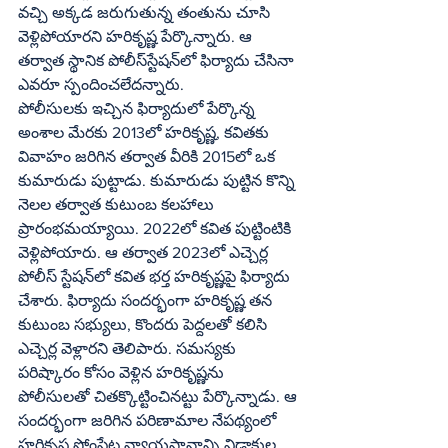
వచ్చి అక్కడ జరుగుతున్న తంతును చూసి 
వెళ్లిపోయారని హరికృష్ణ పేర్కొన్నారు. ఆ 
తర్వాత స్థానిక పోలీస్‌స్టేషన్‌లో ఫిర్యాదు చేసినా 
ఎవరూ స్పందించలేదన్నారు.
పోలీసులకు ఇచ్చిన ఫిర్యాదులో పేర్కొన్న 
అంశాల మేరకు 2013లో హరికృష్ణ, కవితకు 
వివాహం జరిగిన తర్వాత వీరికి 2015లో ఒక 
కుమారుడు పుట్టాడు. కుమారుడు పుట్టిన కొన్ని 
నెలల తర్వాత కుటుంబ కలహాలు 
ప్రారంభమయ్యాయి. 2022లో కవిత పుట్టింటికి 
వెళ్లిపోయారు. ఆ తర్వాత 2023లో ఎచ్చెర్ల 
పోలీస్‌ స్టేషన్‌లో కవిత భర్త హరికృష్ణపై ఫిర్యాదు 
చేశారు. ఫిర్యాదు సందర్భంగా హరికృష్ణ తన 
కుటుంబ సభ్యులు, కొందరు పెద్దలతో కలిసి 
ఎచ్చెర్ల వెళ్లారని తెలిపారు. సమస్యకు 
పరిష్కారం కోసం వెళ్లిన హరికృష్ణను 
పోలీసులతో చితక్కొట్టించినట్టు పేర్కొన్నాడు. ఆ 
సందర్భంగా జరిగిన పరిణామాల నేపథ్యంలో 
హరికృష్ణ సోంపేట న్యాయస్థానాన్ని విడాకుల 