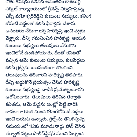
గౌతు శిరీషను కలిసిన అనంతరం కాశీబుగ్గ 
సర్కిల్‌ కార్యాలయంలో గ్రీవెన్స్‌ నిర్వహిస్తున్న 
ఎస్పీ మహేశ్వర్‌రెడ్డిని కుటుంబ సభ్యులు, కళింగ 
కోమటి పెద్దలతో కలిసి ఫిర్యాదు చేశారు. 
అనంతరం నేరుగా భర్త హరికృష్ణ ఇంటి వద్దకు 
వెళ్ల్లారు. దీన్ని గమనించిన హరికృష్ణ, ఆయన 
కుటుంబ సభ్యులు తలుపులు వేసుకొని 
ఇంటిలోనే ఉండిపోయారు. దీంతో కవితతో 
వచ్చిన ఆమె కుటుంబ సభ్యులు, కులపెద్దలు 
కలిసి గ్రిల్స్‌ను బలవంతంగా తొలగించి, 
తలుపులను తెరిచారని హరికృష్ణ తెలిపారు. 
దీన్ని అడ్డుకొనే ప్రయత్నం చేసిన హరికృష్ణ 
కుటుంబ సభ్యులపై దాడికి ప్రయత్నించారని 
ఆరోపించారు. తలుపులు తెరిచిన తర్వాత 
కవితను, ఆమె బిడ్డను ఇంట్లో పెట్టి వారికి 
కాపలాగా కొంత మంది కళింగకోమటి పెద్దలు 
ఇంటి బయట ఉన్నారు. గ్రిల్స్‌ను తొలగిస్తున్న 
సమయంలో 112కు మూడుసార్లు ఫోన్‌ చేసిన 
తర్వాత పట్టణ పోలీస్‌స్టేషన్‌ నుంచి సిబ్బంది 