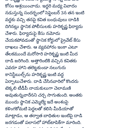
కోసం ఆశ్రయించాడు. ఇద్దరి మధ్య వివాదం 
నడుస్తున్న సందర్భంలో సెప్టెంబర్‌ 3న తన ఇంటి 
వద్దకు వచ్చి తనపై కవిత బంధువులు దాడికి 
దిగినట్లు స్థానిక పోలీసులకు హరికృష్ణ ఫిర్యాదు 
చేశారు. ఫిర్యాదుపై కేసు నమోదు 
చేయకపోవడంతో స్థానిక కోర్టులో ప్రైవేట్‌ కేసు 
దాఖలు చేశారు. ఆ వ్యవహారం ఇంకా ఎటూ 
తేలకముందే మరోసారి హరికృష్ణ ఇంటి మీద 
దాడి జరిగింది. అత్తారింటికి వచ్చిన కవితకు 
ఎవరూ హాని తలెట్టకుండా నలుగురు 
కానిస్టేబుల్స్‌ను హరికృష్ణ ఇంటి వద్ద 
ఏర్పాటుచేశారు. దాడి చేసినవారిలో కొందరు 
టెక్కలి టీడీపీ నాయకులుగా చెలామణి 
అవుతున్నవారేనని చర్చ సాగుతుంది. అంతకు 
ముందు స్థానిక ఎమ్మెల్యే ఇదే అంశంపై 
కళింగకోమటి పెద్దలతో కలిసి మీడియాతో 
మాట్లాడం, ఆ తర్వాత బాధితుల ఇంటిపై దాడి 
జరగడంతో పలాసలో హాట్‌టాపిక్‌గా మారింది.