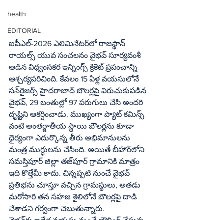
health
EDITORIAL
ఐపీఎల్-2026 ఎలిమినేటర్‌లో రాజస్థాన్ 
రాయల్స్ యువ సంచలనం వైభవ్ సూర్యవంశీ 
ఆడిన విధ్వంసకర ఇన్నింగ్స్ క్రికెట్ ప్రపంచాన్ని 
ఆశ్చర్యపరిచింది. కేవలం 15 ఏళ్ల వయసులోనే 
సన్‌రైజర్స్ హైదరాబాద్ బౌలర్లపై విరుచుకుపడిన 
వైభవ్, 29 బంతుల్లో 97 పరుగులు చేసి అందరి 
దృష్టిని ఆకర్షించాడు. ముఖ్యంగా ప్యాట్ కమిన్స్ 
వంటి అంతర్జాతీయ స్థాయి బౌలర్లను కూడా 
ధైర్యంగా ఎదుర్కొన్న తీరు అభిమానులను 
మంత్ర ముగ్ధులను చేసింది. అయితే బీహార్‌లోని 
సమస్తిపూర్ జిల్లా తజ్‌పూర్ గ్రామానికి మాత్రం 
ఇది కొత్తేమీ కాదు. చిన్నప్పటి నుంచే వైభవ్ 
ప్రతిభను చూస్తూ వచ్చిన గ్రామస్థులు, అతడు 
మరోసారి తన సహజ శైలిలోనే బౌలర్లపై దాడి 
చేశాడని గర్వంగా చెబుతున్నారు.