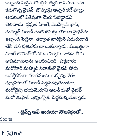
ఇబ్బంది పెట్టిన బౌలర్లకు త్వరగా సమాధానం 
కనుగొన్న వైభవ్, బౌన్సర్లపై అప్పర్ కట్ షాట్లు 
ఆడటంలో విశేషంగా మెరుగుపడ్డాడని 
తెలిపాడు. ప్రఫుల్ హింగే, మొహ్సిన్ ఖాన్, 
మహ్మద్ సిరాజ్ వంటి బౌలర్లు తొలుత వైభవ్‌ను 
ఇబ్బంది పెట్టినా, తర్వాత వారిపైనే ఎదురుదాడి 
చేసి తన ప్రతిభను చాటుకున్నాడు. ముఖ్యంగా 
హింగే బౌలింగ్‌లో వరుస సిక్సర్లు బాదిన తీరు 
అభిమానులను అలరించింది. శుక్రవారం 
మరోసారి మహ్మద్ సిరాజ్‌తో వైభవ్ పోరు 
ఆసక్తికరంగా మారనుంది. ఒకవైపు వేగం, 
వ్యూహాలతో సిరాజ్ సిద్ధమవుతుండగా.. 
మరోవైపు భయమెరగని ఆటతీరుతో వైభవ్ 
మరో తుఫాన్ ఇన్నింగ్స్‌కు సిద్ధమవుతున్నాడు.
	- టైమ్స్ ఆఫ్ ఇండియా సౌజన్యంతో..
Sports