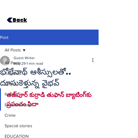
Back
Post
All Posts
Guest Writer
All Posts
May 29
1 min read
భోలేనాథ్ ఆశీస్సులతో..
Regional
దూసుకెళ్తున్న వైభవ్
Sports
తజ్‌పూర్ కుర్రాడి తుఫాన్ బ్యాటింగ్‌కు 
Politics
ప్రపంచం ఫిదా
Entertainment
Crime
Special stories
EDUCATION