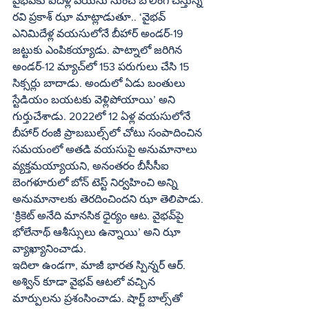
వైభవ్‌కు ఐదేళ్ల వయసు నుంచే బౌలింగ్ చేస్తున్న 
రవి ప్రకాశ్ ఝా మాట్లాడుతూ.. ‘వైభవ్ 
ఎనిమిదేళ్ల వయసులోనే బీహార్ అండర్-19 
జట్టుకు ఎంపికయ్యాడు. పాట్నాలో జరిగిన 
అండర్-12 మ్యాచ్‌లో 153 పరుగులు చేసి 15 
సిక్సర్లు బాదాడు. అందులో ఏడు బంతులు 
స్టేడియం బయటకు వెళ్లిపోయాయి’ అని 
గుర్తుచేశాడు. 2022లో 12 ఏళ్ల వయసులోనే 
బీహార్ రంజీ ప్రాబబుల్స్‌లో చోటు సంపాదించిన 
సమయంలో అతడి వయసుపై అనుమానాలు 
వ్యక్తమయ్యాయని, అనంతరం బీసీసీఐ 
బెంగళూరులో బోన్ టెస్ట్ నిర్వహించి అన్ని 
అనుమానాలకు తెరదించిందని ఝా తెలిపాడు. 
‘క్రికెట్ అనేది మానసిక ధైర్యం ఆట. వైభవ్‌పై 
భోలేనాథ్ ఆశీస్సులు ఉన్నాయి’ అని ఝా 
వ్యాఖ్యానించాడు.
ఇదిలా ఉండగా, మాజీ భారత స్పిన్నర్ ఆర్. 
అశ్విన్ కూడా వైభవ్ ఆటలో వచ్చిన 
మార్పులను ప్రశంసించాడు. షార్ట్ బాల్స్‌తో 