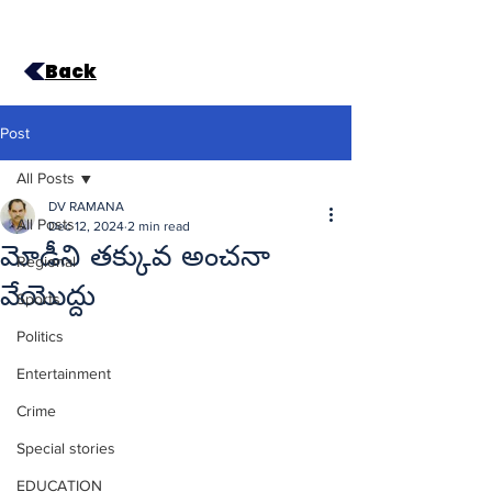
Back
Post
All Posts
DV RAMANA
All Posts
Dec 12, 2024
2 min read
మోడీని తక్కువ అంచనా
Regional
వేయొద్దు
Sports
Politics
Entertainment
Crime
Special stories
EDUCATION