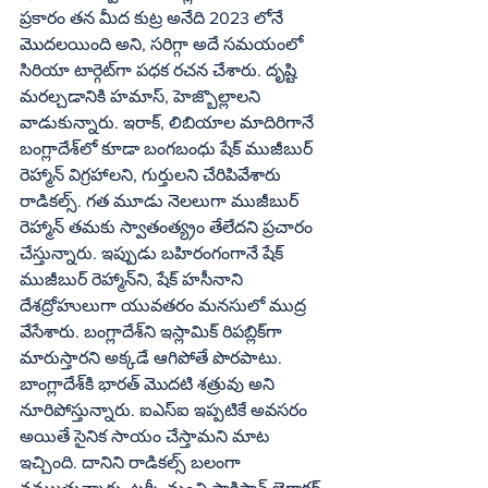
ప్రకారం తన మీద కుట్ర అనేది 2023 లోనే 
మొదలయింది అని, సరిగ్గా అదే సమయంలో 
సిరియా టార్గెట్‌గా పధక రచన చేశారు. దృష్టి 
మరల్చడానికి హమాస్‌, హెజ్బొల్లాలని 
వాడుకున్నారు. ఇరాక్‌, లిబియాల మాదిరిగానే 
బంగ్లాదేశ్‌లో కూడా బంగబంధు షేక్‌ ముజీబుర్‌ 
రెహ్మాన్‌ విగ్రహాలని, గుర్తులని చేరిపివేశారు 
రాడికల్స్‌. గత మూడు నెలలుగా ముజీబుర్‌ 
రెహ్మాన్‌ తమకు స్వాతంత్య్రం తేలేదని ప్రచారం 
చేస్తున్నారు. ఇప్పుడు బహిరంగంగానే షేక్‌ 
ముజీబుర్‌ రెహ్మాన్‌ని, షేక్‌ హసీనాని 
దేశద్రోహులుగా యువతరం మనసులో ముద్ర 
వేసేశారు. బంగ్లాదేశ్‌ని ఇస్లామిక్‌ రిపబ్లిక్‌గా 
మారుస్తారని అక్కడే ఆగిపోతే పొరపాటు. 
బాంగ్లాదేశ్‌కి భారత్‌ మొదటి శత్రువు అని 
నూరిపోస్తున్నారు. ఐఎస్‌ఐ ఇప్పటికే అవసరం 
అయితే సైనిక సాయం చేస్తామని మాట 
ఇచ్చింది. దానిని రాడికల్స్‌ బలంగా 