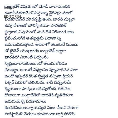
బంగ్లాదేశ్‌ విషయంలో మోడీ చాలామందికి 
health
ఉదాసీనతగానే కనిపిస్తున్నా వైరిపక్షం వలలో 
EDITORIAL
పడకూడదనే దూరదృష్టి ఉంది. భారత్‌ చుట్టూ 
ఉన్న దేశాలతో పోలిస్తే జియో పొలిటికల్‌ 
స్ట్రాటజీ విషయంలో మన దేశ విదేశాంగ శాఖ 
ప్రపంచంలోనే అత్యుత్తమ విధానాన్ని 
అమలుపరుస్తోంది. అదెలాగో తెలుకునే ముందు 
జో బైడెన్‌ యంత్రాంగం బంగ్లాదేశ్‌ ద్వారా 
భారత్‌లో ఎలాంటి విధ్వంసం 
సృష్టించాలనుకుంటుందో తెలుసుకోవడం 
ముఖ్యం. అయితే విధ్వంసం వ్యూహరచన ఎలా 
ఉందో ఇప్పటికే కొంత స్పష్టత వచ్చినా క్లియర్‌ 
పిక్చర్‌ ఏమిటో తెలియదు, కానీ విధ్వంసమే 
ధ్యేయంగా పావులు కదుపుతోంది. గత నెల 
రోజులుగా బంగ్లాదేశ్‌లో భారత్‌కి వ్యతిరేకంగా 
జరుగుతున్న పరిణామాలు 
కలవరపెడుతున్నాయన్నది నిజం. సీఐఏ నేరుగా 
పాకిస్థాన్‌తో చేతులు కలపకుండా జార్జ్‌ సోరోస్‌ 