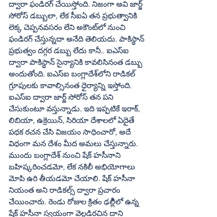
ద్వారా ఫండిరగ్‌ చేయిస్తోంది. నిజంగా అవి జార్జ్‌ 
సోరోస్‌ డబ్బులా, లేక సీఐఏ తన ప్రభుత్వానికి 
లెక్క చెప్పనవసరం లేని అకౌంట్‌లో నుంచి 
ఫండిరగ్‌ చేస్తున్నదా అనేది తెలియదు. పాకిస్థాన్‌ 
ప్రభుత్వం దగ్గర డబ్బు లేదు కానీ.. ఐఎస్‌ఐ 
ద్వారా పాకిస్థాన్‌ సైన్యానికి కావలిసినంత డబ్బు 
అందుతోంది. ఐఎస్‌ఐ బంగ్లాదేశ్‌లోని రాడికల్‌ 
గ్రూపులకు కావాల్సినంత ధైర్యాన్ని ఇస్తోంది. 
ఐఎస్‌ఐ ద్వారా జార్జ్‌ సోరోస్‌ తన పని 
చేసుకుంటూ వస్తున్నాడు. ఇది ఇప్పటికే ఇరాక్‌, 
లిబియా, ఉక్రెయిన్‌, సిరియా దేశాలలో ఏదైతే 
పధక రచన చేసి విజయం సాధించారో, అదే 
విధంగా మన దేశం మీద అమలు చేస్తున్నారు. 
ముందు బంగ్లాదేశ్‌ నుంచి షేక్‌ హసీనాని 
బహిష్కరించడమో, లేక నకిలీ అభియోగాలు 
మోపి ఉరి తీయడమో చేయాలి. షేక్‌ హసీనా 
నియంత అని రాడికల్స్‌ ద్వారా ప్రచారం 
చేయించారు. రెండు రోజుల క్రితం ఢల్లీిలో ఉన్న 
షేక్‌ హసీనా స్వయంగా వెల్లడిరచిన దాని 