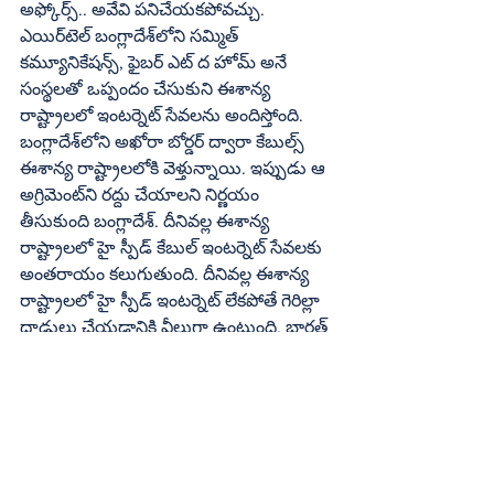
అఫ్కోర్స్‌.. అవేవి పనిచేయకపోవచ్చు. 
ఎయిర్‌టెల్‌ బంగ్లాదేశ్‌లోని సమ్మిత్‌ 
కమ్యూనికేషన్స్‌, ఫైబర్‌ ఎట్‌ ద హోమ్‌ అనే 
సంస్థలతో ఒప్పందం చేసుకుని ఈశాన్య 
రాష్ట్రాలలో ఇంటర్నెట్‌ సేవలను అందిస్తోంది. 
బంగ్లాదేశ్‌లోని అఖోరా బోర్డర్‌ ద్వారా కేబుల్స్‌ 
ఈశాన్య రాష్ట్రాలలోకి వెళ్తున్నాయి. ఇప్పుడు ఆ 
అగ్రిమెంట్‌ని రద్దు చేయాలని నిర్ణయం 
తీసుకుంది బంగ్లాదేశ్‌. దీనివల్ల ఈశాన్య 
రాష్ట్రాలలో హై స్పీడ్‌ కేబుల్‌ ఇంటర్నెట్‌ సేవలకు 
అంతరాయం కలుగుతుంది. దీనివల్ల ఈశాన్య 
రాష్ట్రాలలో హై స్పీడ్‌ ఇంటర్నెట్‌ లేకపోతే గెరిల్లా 
దాడులు చేయడానికి వీలుగా ఉంటుంది. భారత్‌ 
మీద శత్రు త్వంతోనే ఇన్నాళ్లూ బతికిన పాకిస్తాన్‌ 
పరిస్థితి ఏంటో చూస్తున్నాం. ఇప్పుడు మోడీ 
బంగ్లాదేశ్‌లో కూడా అదే వ్యూహాన్ని 
అమలుచేస్తారు. రోజులు గడిచే కొద్దీ ఆర్ధిక 
ఇబ్బందులు, విద్యుత్‌ కోతలు, ఆహార సంక్షోభం, 
బాంకుల దివాలాలు చాలు తోకముడిచి 