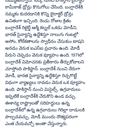
నమ్ముతున్నారు. టర్కీ నుంచి పాకిస్తాన్‌ బైరాక్టర్‌ 
కామీకాజ్‌ డ్రోన్లు కొనుగోలు చేసింది. బంగ్లాదేశ్‌కి 
నమ్మకం కుదరడానికి కొన్ని బైరాక్టర్‌ డ్రోన్లు 
ఉచితంగా ఇచ్చింది. రెండు రోజుల క్రితం 
బంగ్లాదేశ్‌ రిటైర్డ్‌ ఆర్మీ కల్నల్‌ ఒకడు మోడీని, 
భారత్‌ సైన్యాన్ని ఉద్దేశిస్తూ నాలుగు గంటల్లో 
అసోం, కోల్‌కతాలను స్వాధీనం చేసుకుం టాషని 
అనడం వెనుక ఐఎస్‌ఐ ప్రచారం ఉంది. మోడీ 
పేరుని చెప్పడం వెనుక వ్యూహం ఉంది. 1971లో 
బంగ్లాదేశ్‌ విమోచనకు ప్రతీకారం తీర్చుకోవాలని 
చూస్తోంది పాకిస్థాన్‌. బంగ్లాదేశ్‌ నుంచి నేరుగా 
మోడీ, భారత సైన్యాన్ని ఉద్దేశిస్తూ రెచ్చగొట్టే 
విధంగా వ్యాఖ్యలు రావడం వెనుక ఒక వ్యూహం 
ఉంది. పాకిస్తాన్‌ నుంచి మిసైల్స్‌, ఉగ్రవాదులు 
ఇప్పటికే బంగ్లాదేశ్‌కి చేరుకొని ఉండ వచ్చు. 
ఈశాన్య రాష్ట్రాలతో సరిహద్దులు ఉన్న 
బంగ్లాదేశ్‌లో ఉన్న ఉగ్రవాదులు గెరిల్లా దాడులకి 
పాల్పడవచ్చు. మోడీ ముందు దౌత్యపరంగా 
ఎంత చేయవచ్చో అంతా చేస్తున్నారు. 