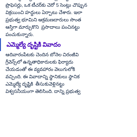
ప్రొఫెసర్లు, ఒక టీచర్‌కు చెరో 5 సెంట్లు చొప్పున 
విక్రయించి హద్దులు ఏర్పాటు చేశారు. ఇలా 
ప్రభుత్వ భూమిని ఆక్రమణదారులు సొంత 
ఆస్తిగా మార్చుకొని  ప్రసాదాలు పంచినట్టు 
పంచుకున్నారు. 
ఎమ్మెల్యే దృష్టికి వివాదం
ఆదివారంపేటకు చెందిన బోనెల చిరంజీవి 
గ్రీవెన్స్‌లో ఉన్నతాధికారులకు ఫిర్యాదు 
చేయడంతో ఈ వ్యవహారం వెలుగులోకి 
వచ్చింది. ఈ వివాదాన్ని స్థానికులు స్థానిక 
ఎమ్మెల్యే దృష్టికి  తీసుకువెళ్లినట్టు 
విశ్వసనీయంగా తెలిసింది. దాన్ని ప్రభుత్వ 
స్థలంగా నిర్ధారిస్తే ప్రజావసరాల కోసం 
వినియోగిస్తామని   ఆయన వారికి హమీ 
ఇచ్చినట్టు తెలిసింది. సర్వే నెం. 1/4లోని వరద 
గట్టును,   సర్వే నెం.1/5లో ఉన్న భూమిని సర్వే 
చేసి ఆక్రమణలపై నివేదిక ఇవ్వాలని రెవెన్యూ 
అధికారులను ఎమ్మెల్యే ఆదేశించినట్టు 