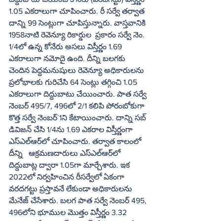
1.05 ఎకరాలుగా చూపించారు. రీ సర్వే తర్వాత 
దాన్ని 99 సెంట్లుగా చూపిస్తున్నారు. వాస్తవానికి 
1958నాటి రెవెన్యూ రికార్డుల  ప్రకారం సర్వే నెం. 
1/4లో ఉన్న కోనేరు అసలు విస్తీర్ణం 1.69 
ఎకరాలుగా నమోదై ఉంది. దీన్ని బలగకు 
చెందిన పెద్దమనుషులు రెవెన్యూ అధికారులను 
ప్రలోభాలకు గురిచేసి 64 సెంట్లు తగ్గించి 1.05 
ఎకరాలుగా దిద్దుబాటు చేయించారు. పాత సర్వే 
నెంబర్‌ 495/7, 496లో 2/1 కలిపి పోరంబోకుగా 
కొత్త సర్వే నెంబర్‌`1ని కేటాయించారు. దాన్ని సబ్‌ 
డివిజన్‌ చేసి 1/4ను 1.69 ఎకరాల విస్తీర్ణంగా 
ఎస్‌ఎల్‌ఆర్‌లో చూపించారు. తర్వాత కాలంలో 
దీన్ని   ఆక్రమణదారులు ఎస్‌ఎల్‌ఆర్‌లో 
దిద్దుబాట్ల ద్వారా 1.05గా మార్చేశారు. ఇక 
2022లో నిర్వహించిన రీసర్వేలో ఏకంగా 
వరదగట్టు ప్రస్తావనే లేకుండా అధికారులను 
మేనేజ్‌ చేసేశారు. బలగ పాత సర్వే నెంబర్‌ 495, 
496లోని భూముల మొత్తం విస్తీర్ణం 3.32 