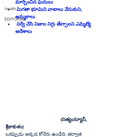
మార్పించిన ఘనులు
health
 మిగతా భూమిని వాటాలు వేసుకుని, 
అమ్మకాలు
EDITORIAL
 సర్వే చేసి నిజాల నిగ్గు తేల్చాలని ఎమ్మెల్యే 
ఆదేశాలు
                                             (సత్యంన్యూస్‌, 
శ్రీకాకుళం)
ఒకప్పుడు అక్కడ కోనేరు ఉండేది. తర్వాత 