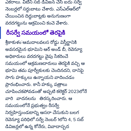
ఎకరాలు. వీటిని సబ్‌ డివిజన్‌ చేసి ఐదు సర్వే 
నెంబర్లలో సర్దుబాటు చేశారు. ఎస్‌ఎల్‌ఆర్‌లో 
చేయించిన దిద్దుబాట్లకు అనుగుణంగా 
వరదగట్టును ఆక్రమించి కంచె వేశారు. 
రీసర్వే సమయంలో తెరపైకి
శ్రీకాకుళం`ఆమదాలవలస రోడ్డు విస్తీర్ణానికి 
అవసరమైన భూమిని ఆర్‌ అండ్‌ బీ, రెవెన్యూ 
అధికారులు వరదగట్టు వైపు సేకరించే 
సమయంలో ఆక్రమణదారులు తెరపైకి వచ్చి ఆ 
భూమి తమ పూర్వీకులకు చెందినదని, దానిపై 
సాగు హక్కులు ఉన్నాయని వాదించడం 
ప్రారంభించారు. కానీ హక్కు పత్రాలు 
చూపించకపోవడంతో అప్పటి కలెక్టర్‌ 2023లోనే 
వారి   వాదనలను   తిరస్కరించారు. ఆ 
సమయంలోనే ప్రభుత్వం రీసర్వే  
నిర్వహిస్తుండటాన్ని ఆసరా చేసుకుని బలగ 
రెవెన్యూ పరిధిలో సర్వే నెంబర్‌ 1లోని 4, 5 సబ్‌ 
డివిజన్లలో ఉన్న కోనేరు, వివాదాస్పద 