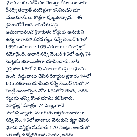
భూములకు ఎల్‌పీఎం నెంబర్లు కేటాయించారు. 
రీసర్వే తర్వాతే వందేళ్లుగా కనిపించని భూ 
యజమానులు కొత్తగా పుట్టుకొచ్చారు.   ఈ 
క్రమంలోనే ఆదివారంపేట వద్ద 
ఆమదాలవలస`శ్రీకాకుళం రోడ్డుకు ఆనుకుని 
ఉన్న నాగావళి వరద గట్టు సర్వే నెంబర్‌ 1/4లో 
1.69కి బదులుగా 1.05 ఎకరాలుగా రికార్డుల్లో 
నమోదైంది. అలాగే సర్వే నెంబర్‌ 1/5లో ఉన్న 74 
సెంట్లను జిరాయితీగా చూపించారు. కానీ 
ప్రస్తుతం 1/5లో 2.10 ఎకారాలకు పైగా భూమి 
ఉంది. దిద్దుబాటు చేసిన రికార్డుల ప్రకారం 1/4లో 
1.05 ఎకరాలు చూపించి సర్వే నెంబర్‌ 1/5లో 74 
సెంట్లే ఉండాల్సిన చోట 1/54లోని కొంత,  వరద 
గట్టును తవ్వి కొంత భూమి కలిపేశారు. 
రికార్డుల్లో మాత్రం  74 సెంట్లుగానే 
చూపిస్తున్నారు. నలుగురు ఆక్రమణదారులు 
సర్వే నెం. 1/5లో వాటాలు వేసుకుని కబ్జా చేసిన 
భూమి విస్తీర్ణం సుమారు 1.70 సెంట్లు. అందులో 
ఒక ఆర్మీ ఉద్యోగికి ఐదు సెంట్లు, ఇద్దరు 