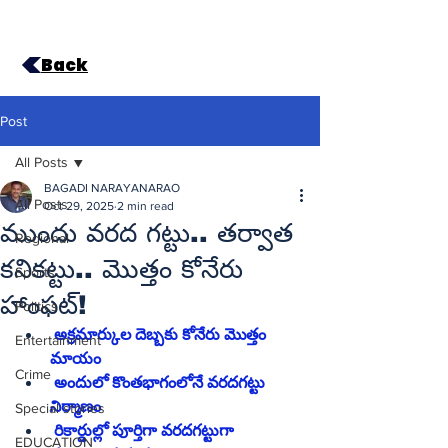
Back
Post
All Posts
BAGADI NARAYANARAO
All Posts
Oct 29, 2025
2 min read
ముందు వరద గట్టు.. తర్వాత
Regional
కనికట్టు.. మొత్తం కోనేరు
Sports
హాంఫట్‌!
Politics
 అక్రమార్కుల దెబ్బకు కోనేరు మొత్తం 
Entertainment
మాయం
Crime
 అందులో కొంతభాగంలోనే వరదగట్టు 
నిర్మాణం
Special stories
 రికార్డుల్లో పూర్తిగా వరదగట్టుగా 
EDUCATION