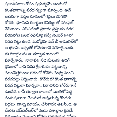
ప్రజావసరాల కోసం ప్రభుత్వమే అందులో 
కొంతభాగాన్ని వరద గట్టుగా మార్చింది. అదే 
అదనుగా పెద్దల రూపంలో గెద్దలు మిగతా 
కోనేరు భూమిని రికార్డుల కనికట్టుతో హాంఫట్‌ 
చేసేశాయి. ఎస్‌ఎల్‌ఆర్‌ ప్రకారం ప్రస్తుతం నగర 
పరిధిలోని బలగ రెవెన్యూ సర్వే నెంబర్‌ 1/4లో 
వరద గట్టు ఉంది. మరోవైపు వన్‌ బీ అడంగల్‌లో 
ఆ భూమి ఇప్పటికీ కోనేరుగానే నమోదై ఉంది. 
ఈ రికార్డులను ఆ తర్వాత కాలంలో   
మార్చేశారు.  నాగావళి నది మలుపు తిరిగే 
క్రమంలో దాని వరద శ్రీకాకుళం పట్టణాన్ని 
ముంచెత్తకుండా గతంలో కోనేరు మధ్య నుంచి 
వరదగట్టు నిర్మించారు. కోనేరులో కొంత భాగాన్నే 
వరద గట్టుగా మార్చగా.. మిగిలినది కోనేరుగానే 
ఉండేది. కానీ తర్వాత కాలంలో బలగలో పెద్ద 
మనుషులుగా చెలమణీ అవుతున్న కొందరు 
పెద్దలు  దాన్ని మాయం చేసేశారని తెలిసింది. ఆ 
మేరకు ఎస్‌ఎల్‌ఆర్‌లో రెండు దశాబ్దాల క్రితమే 
దిద్దుబాటు చేయించి కోనేరు (వరదగట్టు) విస్తీర్ణం 