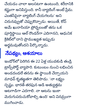
చేయడం చాలా అలసటగా ఉంటుంది, శరీరానికి 
కష్టంగా అనిపిస్తుంది. కానీ బ్యాటింగ్ అంటే ప్రేమ. 
ఎంతసేపైనా బ్యాటింగ్ చేయగలను’ అని 
చిరునవ్వుతో చెప్పుకొచ్చాడు. అయితే, కోచ్ 
అమే ఖురాసియా ప్రోద్బలంతో తను ఒక 
పూర్తిస్థాయి ఆల్ రౌండర్‌గా ఎదిగానని, ఆధునిక 
క్రికెట్‌లో దాని ప్రాముఖ్యత ఇప్పుడు 
అర్థమవుతోందని పేర్కొన్నాడు.
నేపథ్యం, ఆశయాలు
ఇండోర్‌లో పెరిగిన ఈ 22 ఏళ్ల యువకుడి తండ్రి 
ట్రాన్స్‌పోర్ట్ వ్యాపారి. కుటుంబం నుంచి లభించిన 
అండదండలే తనను ఈ స్థాయికి చేర్చాయని 
మాధవ్ కృతజ్ఞతగా తెలిపాడు. ‘నా లక్ష్యం 
స్పష్టం. భారత్ తరఫున ఆడి అత్యుత్తమ 
ఆటగాడిగా ఎదగాలి. నా ఆటను ఇంకా 
మెరుగుపరుచుకోవాల్సి ఉంది’ అని వినమ్రంగా 
ముగించాడు.