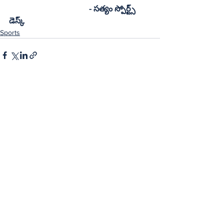
	- సత్యం స్పోర్ట్స్ 
డెస్క్
Sports
See All
Recent Posts