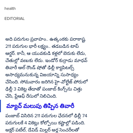
health
EDITORIAL
అది పరుగుల ప్రవాహం.. ఉత్కంఠకు పరాకాష్ట. 
211 పరుగుల భారీ లక్ష్యం.. తడబడిన టాప్ 
ఆర్డర్. కానీ, ఆ యువకుడి కళ్లలో బెరుకు లేదు, 
చేతుల్లో వణుకు లేదు. ఇండోర్ కుర్రాడు మాధవ్ 
తివారీ ఆల్ రౌండ్ షోతో ఢిల్లీ క్యాపిటల్స్ 
అసాధ్యమనుకున్న విజయాన్ని సుసాధ్యం 
చేసింది. సోమవారం జరిగిన హై-వోల్టేజ్ పోరులో 
ఢిల్లీ 3 వికెట్ల తేడాతో పంజాబ్ కింగ్స్‌ను చిత్తు 
చేసి, ప్లేఆఫ్ రేసులో నిలిచింది.
మ్యాచ్ మలుపు తిప్పిన తివారీ
పంజాబ్ విసిరిన 211 పరుగుల ఛేదనలో ఢిల్లీ 74 
పరుగులకే 4 వికెట్లు కోల్పోయి కష్టాల్లో పడింది. 
అక్షర్ పటేల్, డేవిడ్ మిల్లర్ అర్ధ సెంచరీలతో 