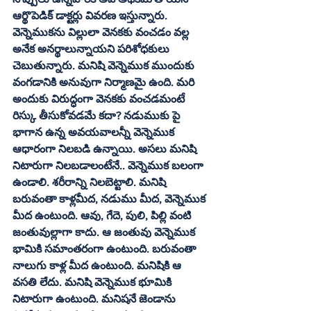
ఆర్థొపెడిక్‌ డాక్టర్లు వివరణ ఇస్తున్నారు. 
వెన్నెముకను విల్లులా వెనకకు వంచడం వల్ల 
అనేక అనర్థాలున్నాయని పరిశోధకులు 
చెబుతున్నారు. మనిషి వెన్నెముక ముందుకు 
వంగడానికి అనువుగా నిర్మాణమై ఉంది. మరి 
అందుకు విరుద్ధంగా వెనకకు వంచడమంటే 
రిస్కు తీసుకోవడమే కదా? నడుముకు పై 
భాగాన ఉన్న అవయవాలన్నీ వెన్నెముక 
ఆధారంగా నిలబడి ఉన్నాయి. అసలు మనిషి 
నిటారుగా నిలబడాలంటేనే.. వెన్నెముక బలంగా 
ఉండాలి. శరీరాన్ని నిలబెట్టాలి. మనిషి 
బరువంతా కాళ్లమీద, నడుము మీద, వెన్నెముక 
మీద ఉంటుంది. ఆవు, గేదె, పులి, పిల్లి వంటి 
జంతువుల్లాగా కాదు. ఆ జంతువు వెన్నెముక 
భామికి సమాంతరంగా ఉంటుంది. బరువంతా 
నాలుగు కాళ్ల మీద ఉంటుంది. మనిషికి ఆ 
వసతి లేదు. మనిషి వెన్నెముక భూమికి 
నిటారుగా ఉంటుంది. మనిషనే జెండాను 