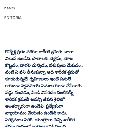
health
EDITORIAL
కొన్నేళ్ల క్రితం వరకూ శారీరక శ్రమకు చాలా 
విలువ ఉండేది. పొలాలకు వెళ్లడం, మోట 
కొట్టడం, నాగలి దున్నడం, పశువులు మేపడం.. 
వంటి ఏ పని తీసుకున్నా అది శారీరక శ్రమతో 
కూడుకున్నదే! గృహిణులు ఇంటి పనులే 
కాకుండా వ్యవసాయ పనులు కూడా చేసేవారు. 
వడ్లు దంచడం, పిండి విసరడం వంటివన్నీ 
శారీరక శ్రమలే! అవన్నీ జీవన శైలిలో 
అంతర్భాగంగా ఉండేవి. ప్రత్యేకంగా 
వ్యాయామం చేయడం ఉండేది కాదు. 
పరిశ్రమలు పెరిగి, యంత్రాలు వచ్చి శారీరక 
శ్రమం స్థానంలో బుద్ధిబలానికి విలువ 