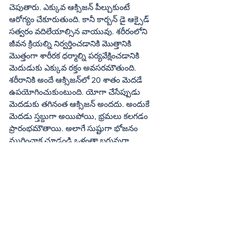
చెపుతారు. ఎక్కువ ఆక్సిజన్‌ పీల్చుకుంటే 
ఆరోగ్యం చేకూరుతుంది. కానీ కార్బన్‌ డై ఆక్సైడ్‌ 
సత్వరం వదిలేయాల్సిన వాయువు. శరీరంలోని 
జీవన క్రియల్ని నిర్వర్తించడానికి మొత్తానికి 
మొత్తంగా శారీరక ధర్మాల్ని పర్యవేక్షించడానికి 
మెదుడుకు ఎక్కువ రక్తం అవసరమౌతుంది. 
శరీరానికి అందే ఆక్సిజన్‌లో 20 శాతం మెదడే 
ఉపయోగించుకుంటుంది. యోగా చేసేప్పుడు 
మెదడుకు తగినంత ఆక్సిజన్‌ అందదు. అందుకే 
మెదడు స్తబ్దుగా అయిపోయి, భ్రమలు కలగడం 
ప్రారంభమౌతాయి. అలాగే సుష్టుగా భోజనం 
ముగించాక చూడండి ఒళ్లంతా బరువుగా, 
బద్ధకంగా, స్తబ్దుగా ఉంటుంది. అలా ఎందుకూ 
అంటే - జీర్ణాశయం నిండిన ఆహారాన్ని జీర్ణం 
చేయడానికి ఎక్కువ మొత్తంలో రక్తం 
జీర్ణవ్యవస్థకు చేరుతుంది. ఫలితంగా మెదడుకు 
ఆక్సిజన్‌, రక్తప్రసరణా తాత్కాలికంగా 
తగ్గుతాయి. కాలో, చెయ్యో తిమ్మిరెక్కడం 
అలాంటిదిదే ` రక్త ప్రసరణలో అంతరాయమే - 