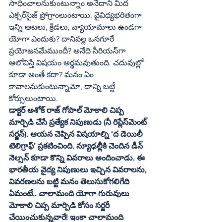
సాధించాలనుకుంటున్నాం అనేదాని మీద 
ఎక్సర్‌సైజ్‌ ప్రోగ్రాంలుంటాయి. వైవిధ్యభరితంగా 
ఇన్ని ఆటలు, క్రీడలు, వ్యాయామాలు ఉండగా 
యోగా ఎందుకు? దానివల్ల ఒనగూరే 
ప్రయోజనమేముందీ? అనేది సీరియస్‌గా 
ఆలోచిస్తే విషయం అర్థమవుతుంది. చదువుల్లో 
కూడా అంతే కదా? మనం ఏం 
కావాలనుకుంటున్నామో, దాన్ని బట్టే 
కోర్సులుంటాయి.
డాక్టర్‌ అశోక్‌ రాజ్‌ గోపాల్‌ మోకాలి చిప్ప 
మార్పిడి చేసే ప్రత్యేక నిపుణుడు (నీ రిప్లేస్‌మెంట్‌ 
సర్జన్‌). ఆయన చెప్పిన విషయాల్ని ‘ద డెయిలీ 
టెలిగ్రాఫ్‌’ ప్రకటించింది. న్యూఢల్లీికి చెందిన డీన్‌ 
నెల్సన్‌ కూడా కొన్ని వివరాలు అందించాడు. ఈ 
భారతీయ వైద్య నిపుణులు ఇచ్చిన వివరాలను, 
వివరణలను బట్టి మనం తెలుసుకోగలిగేది 
ఏమంటే.. చాలామంది యోగా గురువులు 
మోకాలి చిప్ప మార్పిడి కోసం సర్జరీ 
చేయించుకున్నవారే! ఇంకా చాలామంది 