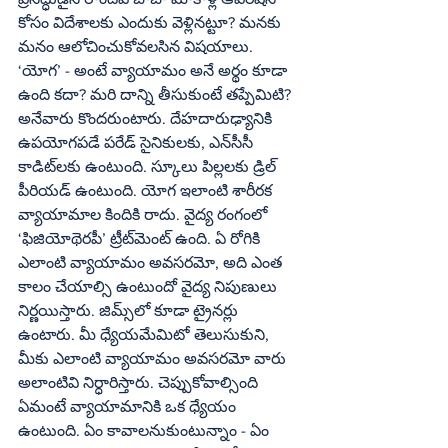
కోసం విదేశాలకు ఎందుకు వెళ్లినట్టూ? మనకు 
మనం ఆలోచించుకోవలసిన విషయాలు.
‘యోగ’ - అంటే వ్యాయామం అనే అర్థం కూడా 
ఉంది కదా? మరి దాన్ని తీసుకుంటే తప్పేమిటి? 
అనేవారు కొందరుంటారు. దేహదారుఢ్యానికి 
ఉపయోగపడే పరేడ్‌ సైనికులకు, ఎన్‌సీసీ 
కాడిట్‌లకు ఉంటుంది. స్కూలు పిల్లలకు డ్రిల్‌ 
పీరియడ్‌ ఉంటుంది. యోగ ఇలాంటి శారీరక 
వ్యాయామాల కిందికి రాదు. వైద్య రంగంలో 
‘ఫిజియోథెరపీ’ ట్రీట్‌మెంట్‌ ఉంది. ఏ రోగికి 
ఎలాంటి వ్యాయామం అవసరమో, అది ఎంత 
కాలం చేయాల్సి ఉంటుందో వైద్య నిపుణులు 
నిర్ణయిస్తారు. జిమ్స్‌లో కూడా ట్రైనర్లు 
ఉంటారు. మీ ధ్యేయమేమిటో తెలుసుకుని, 
మీకు ఎలాంటి వ్యాయామం అవసరమో వారు 
అలాంటివి నిర్ధారిస్తారు. చెప్పుకోవాల్సింది 
ఏమంటే వ్యాయామానికి ఒక ధ్యేయం 
ఉంటుంది. ఏం కావాలనుకుంటున్నాం - ఏం 