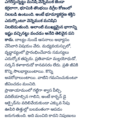
ఎగరేస్తున్నట్టు మనిషి వెన్నెముక జెండా 
కర్రలాగా, భూమికి తొంభయి డిగ్రీల కోణంలో 
నిలబడి ఉంటుంది. అంటే భూమ్యాకర్షణ శక్తిని 
ఎదుర్కొంటూ వెన్నెముక మనిషిని 
నిలబెడుతుంది. అలాంటి ముఖ్యమైన భాగాన్ని 
ఇష్టం వచ్చినట్టు వంచడం అనేది తెలివైన పని 
కాదు.
 బాల్యం నుండే ఆసనాలు అభ్యాసం 
చేసేవారి విషయం వేరు. మధ్యవయస్సులో, 
వృద్ధాప్యంలో ప్రారంభించేవారు సమస్యలు 
ఎదుర్కోక తప్పదు. ప్రతివాడూ మల్లయోధుడో, 
సర్కస్‌ కళాకారుడో కానవసరం లేదు. ప్రతి జీవికి 
కొన్ని సౌలభ్యాలుంటాయి. కొన్ని 
అవరోధాలుంటాయి. వాటిని గమనించుకుంటూ 
జీవించడం మంచిది.
ప్రాణాయామంలో గట్టిగా శ్వాస పీల్చి, 
వదిలేయాల్సిన గాలిని, అంటే కార్బన్‌ డై 
ఆక్సైడ్‌ను వదిలివేయకుండా ఎక్కువ సేపు 
ఊపిరి తిత్తుల్లో బలవంతంగా ఆపడం 
జరుగుతుంది. అది మంచిది కాదని నిపుణులు 