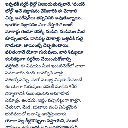
ఇప్పటికీ సర్జరీ లైన్లో నిలబడుతున్నవారే. ‘థండర్‌ 
బోల్ట్‌’ అనే వజ్రాసనం వేసేవారికి ఈ మోకాలి 
చిప్ప ఆపరేషన్‌లు తప్పనిసరి అవుతున్నాయి. 
ఇంతకూ వజ్రాసనం ఎలా వేస్తారు? అంటే 
మోకాళ్లు రెండూ వెనక్కి మడిచి, మడిమెల మీద 
కూర్చుంటారు. దానివల్ల మోకాళ్లు ఒత్తిడికి గురై 
నాడులూ, జాయింట్స్‌ దెబ్బతింటాయి. 
ఫలితంగానే యోగా గురువులు, వారి శిష్యులూ 
కలసికట్టుగా సర్జరీలు చేయించుకోవాల్సి 
వస్తోంది. 
ఈ విషయం మీద ఇంటర్‌నెట్‌లో చాలా 
సమాచారం ఉంది. కావల్సిన వాళ్లు 
వెతుక్కోవచ్చు. మరో ముఖ్య విషయమేమంటే 
ఈ యోగా గురువులు ఎవరికీ మానవ శరీర 
నిర్మాణానికి సంబంధించిన అవగాహన 
ఏమాత్రం ఉండదు. ఇష్టం వచ్చినట్టుగా కాళ్లూ, 
చేతులూ, మెడ, భుజాలు వంచి విచిత్రమైన 
భంగిమలలో జనాన్ని ఆకర్షిస్తుంటారు.
యోగా వల్ల కీళ్లనొప్పులు వస్తాయని, ముందే 
నొప్పులు ఉన్నవారికి అవి అధికమౌతాయనీ 