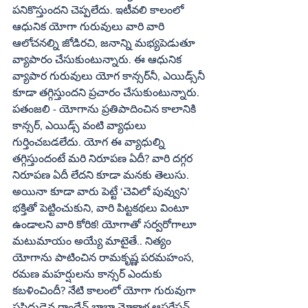
పనికొస్తుందని చెప్పలేదు. ఇటీవలి కాలంలో 
ఆధునిక యోగా గురువులు వారి వారి 
ఆలోచనల్ని జోడిరచి, జనాన్ని మభ్యపెడుతూ 
వ్యాపారం చేసుకుంటున్నారు. ఈ ఆధునిక 
వ్యాపార గురువులు యోగ కాన్సర్‌నీ, ఎయిడ్స్‌నీ 
కూడా తగ్గిస్తుందని ప్రచారం చేసుకుంటున్నారు. 
పతంజలి - యోగాను ప్రతిపాదించిన కాలానికి 
కాన్సర్‌, ఎయిడ్స్‌ వంటి వ్యాధులు 
గుర్తించబడలేదు. యోగ ఈ వ్యాధుల్ని 
తగ్గిస్తుందంటే మరి నిరూపణ ఏదీ? వారి దగ్గర 
నిరూపణ ఏదీ లేదని కూడా మనకు తెలుసు. 
అయినా కూడా వారు పెట్టే ‘చెవిలో పువ్వుని’ 
భక్తితో పెట్టించుకుని, వారి పిట్టకథలు వింటూ 
ఉండాలని వారి కోరిక! యోగాతో సర్వరోగాలూ 
మటుమాయం అయ్యే మాటైతే.. నిత్యం 
యోగాను పాటించిన రామకృష్ణ పరమహంస, 
రమణ మహర్షులను కాన్సర్‌ ఎందుకు 
కబళించిందీ? నేటి కాలంలో యోగా గురువుగా 
ప్రసిద్ధుడైన రాందేవ్‌ బాబా మోకాళ్ల ఆపరేషన్‌ 