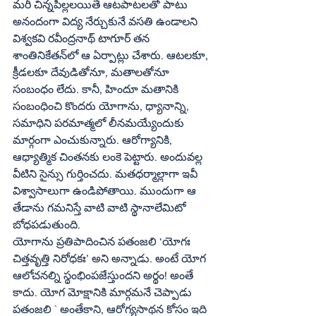
మరీ చిన్నపిల్లలయితే ఆటపాటలతో పాటు 
అనందంగా విద్య నేర్చుకునే వసతి ఉండాలని 
విశ్వకవి రవీంద్రనాథ్‌ టాగూర్‌ తన 
శాంతినికేతన్‌లో ఆ ఏర్పాట్లు చేశారు. ఆటలకూ, 
క్రీడలకూ దేవుడితోనూ, మతాలతోనూ 
సంబంధం లేదు. కానీ, హిందూ మతానికి 
సంబంధించి కొందరు యోగాను, ధ్యానాన్ని, 
సమాధిని పరమాత్మలో లీనమయ్యేందుకు 
మార్గంగా ఎంచుకున్నారు. ఆరోగ్యానికి, 
ఆధ్యాత్మిక చింతనకు లంకె పెట్టారు. అందువల్ల 
వీటిని సైన్సు గుర్తించదు. మతధర్మాల్లాగా ఇవీ 
విశ్వాసాలుగా ఉండిపోతాయి. ముందుగా ఆ 
తేడాను గమనిస్తే వాటి వాటి స్థానాలేమిటో 
బోధపడుతుంది.
యోగాను ప్రతిపాదించిన పతంజలి ‘యోగః 
చిత్తవృత్తి నిరోధకః’ అని అన్నాడు. అంటే యోగ 
ఆలోచనల్ని స్థంభింపజేస్తుందని అర్థం! అంతే 
కాదు. యోగ మోక్షానికి మార్గమనే చెప్పాడు 
పతంజలి ` అంతేకాని, ఆరోగ్యసాథన కోసం ఇది 