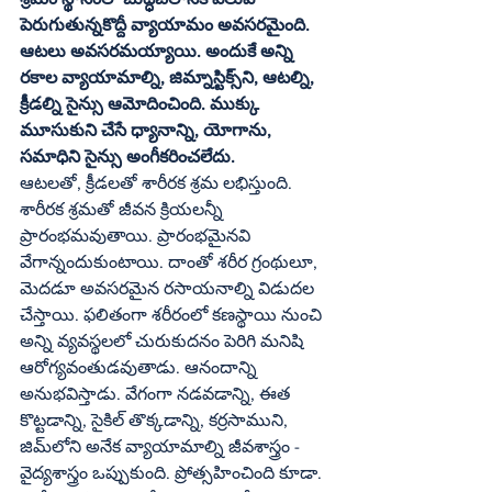
పెరుగుతున్నకొద్దీ వ్యాయామం అవసరమైంది. 
ఆటలు అవసరమయ్యాయి. అందుకే అన్ని 
రకాల వ్యాయామాల్ని, జిమ్నాస్టిక్స్‌ని, ఆటల్ని, 
క్రీడల్ని సైన్సు ఆమోదించింది. ముక్కు 
మూసుకుని చేసే ధ్యానాన్ని, యోగాను, 
సమాధిని సైన్సు అంగీకరించలేదు.
ఆటలతో, క్రీడలతో శారీరక శ్రమ లభిస్తుంది. 
శారీరక శ్రమతో జీవన క్రియలన్నీ 
ప్రారంభమవుతాయి. ప్రారంభమైనవి 
వేగాన్నందుకుంటాయి. దాంతో శరీర గ్రంథులూ, 
మెదడూ అవసరమైన రసాయనాల్ని విడుదల 
చేస్తాయి. ఫలితంగా శరీరంలో కణస్థాయి నుంచి 
అన్ని వ్యవస్థలలో చురుకుదనం పెరిగి మనిషి 
ఆరోగ్యవంతుడవుతాడు. ఆనందాన్ని 
అనుభవిస్తాడు. వేగంగా నడవడాన్ని, ఈత 
కొట్టడాన్ని, సైకిల్‌ తొక్కడాన్ని, కర్రసాముని, 
జిమ్‌లోని అనేక వ్యాయామాల్ని జీవశాస్త్రం - 
వైద్యశాస్త్రం ఒప్పుకుంది. ప్రోత్సహించింది కూడా. 