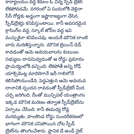
కార్యాలయం వద్ద కేవలం ఓ చిన్న స్పీడ్‌ బ్రేకర్‌ 
లేకపోవడమే. నగరంలో ఏ సందులోకి వెళ్లినా 
సీసీ రోడ్లకు అడ్డంగా ఇష్టారాజ్యంగా వేసిన 
స్పీడ్‌బ్రేకర్లు కనిపిస్తుంటాయి. కానీ అవసరమైన 
క్రాసింగ్‌ల వద్ద, స్కూల్‌ జోన్‌ల వద్ద ఇవి 
మచ్చుకైనా కనిపించవు. అందుకే మౌనిక లాంటి 
వారు మరణిస్తున్నారు. మౌనిక బ్రెయిన్‌ డెడ్‌ 
కావడంతో ఆమె అవయవాలను కుటుంబ 
సభ్యులు దానమివ్వడంతో ఆ రోడ్డు ప్రమాదం 
ప్రాచుర్యంలోకి వచ్చింది. లేకపోతే అన్ని రోడ్‌ 
యాక్సిడెంట్ల మాదిరిగానే ఇదీ గాలిలోనే 
కలిసిపోయుండేది. పెద్దఎత్తున ఆమె అవయవ 
దానానికి స్పందన రావడంతో స్పీడ్‌బ్రేకర్‌ మీద 
చర్చ జరిగింది. దీంతో మున్సిపల్‌ యంత్రాంగం 
ఇక్కడ మౌనిక మరణం తర్వాత స్పీడ్‌బ్రేకర్‌ను 
ఏర్పాటు చేసింది. కానీ ఈమధ్య రోడ్ల 
మరమ్మతు, పాలకొండ రోడ్డు సుందరీకరణలో 
భాగంగా మౌనిక చనిపోయిన చోట స్పీడ్‌ 
బ్రేకర్‌ను తొలగించేశారు. స్థానిక డే అండ్‌ నైట్‌ 