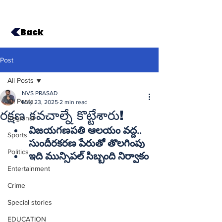
Back
Post
All Posts
NVS PRASAD
All Posts
May 23, 2025
2 min read
రక్షణ కవచాల్నే కొట్టేశారు!
Regional
విజయగణపతి ఆలయం వద్ద.. 
Sports
సుందీరకరణ పేరుతో తొలగింపు
Politics
ఇది మున్సిపల్‌ సిబ్బంది నిర్వాకం
Entertainment
Crime
Special stories
EDUCATION