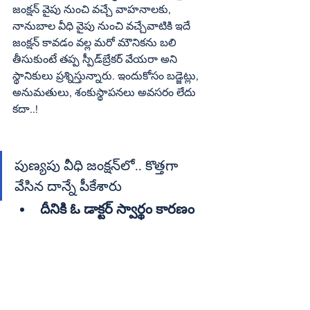
జంక్షన్‌ వైపు నుంచి వచ్చే వాహనాలకు, 
నానుబాల వీధి వైపు నుంచి వచ్చేవాటికి ఇదే 
జంక్షన్‌ కావడం వల్ల మరో మౌనికను బలి 
తీసుకుంటే తప్ప స్పీడ్‌బ్రేకర్‌ వేయరా అని 
స్థానికులు ప్రశ్నిస్తున్నారు. ఇందుకోసం బడ్జెట్లు, 
అనుమతులు, శంకుస్థాపనలు అవసరం లేదు 
కదా..!
పుణ్యపు వీధి జంక్షన్‌లో.. కొత్తగా 
వేసిన దాన్నే పీకేశారు
దీనికి ఓ డాక్టర్‌ స్వార్థం కారణం