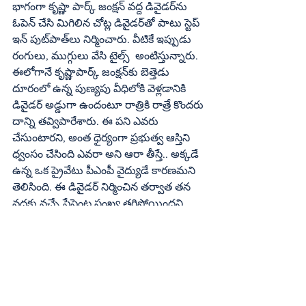
భాగంగా కృష్ణా పార్క్‌ జంక్షన్‌ వద్ద డివైడర్‌ను 
ఓపెన్‌ చేసి మిగిలిన చోట్ల డివైడర్‌తో పాటు స్టెప్‌ 
ఇన్‌ పుట్‌పాత్‌లు నిర్మించారు. వీటికే ఇప్పుడు 
రంగులు, ముగ్గులు వేసి టైల్స్‌  అంటిస్తున్నారు. 
ఈలోగానే కృష్ణాపార్క్‌ జంక్షన్‌కు బెత్తెడు 
దూరంలో ఉన్న పుణ్యపు వీధిలోకి వెళ్లడానికి 
డివైడర్‌ అడ్డుగా ఉందంటూ రాత్రికి రాత్రే కొందరు 
దాన్ని తవ్విపారేశారు. ఈ పని ఎవరు 
చేసుంటారని, అంత ధైర్యంగా ప్రభుత్వ ఆస్తిని 
ధ్వంసం చేసింది ఎవరా అని ఆరా తీస్తే.. అక్కడే 
ఉన్న ఒక ప్రైవేటు పీఎంపీ వైద్యుడే కారణమని 
తెలిసింది. ఈ డివైడర్‌ నిర్మించిన తర్వాత తన 
వద్దకు వచ్చే పేషెంట్ల సంఖ్య తగ్గిపోయిందని 
భావించి, దీన్ని తొలగింపజేశారని 
చెప్పుకొంటున్నారు. ఇంతవరకు ఆయన 
చేతిమాత్రే వైకుంఠ యాత్ర అనుకునేవారు. 
ఇప్పుడు ఆయన చర్యల వల్ల కూడా ప్రమాదాలు 
జరిగి ఎవరైనా వైకుంఠానికి పోతే బాధ్యత 
వహించేది మున్సిపాలిటీనా, లేదూ సుడానా, 