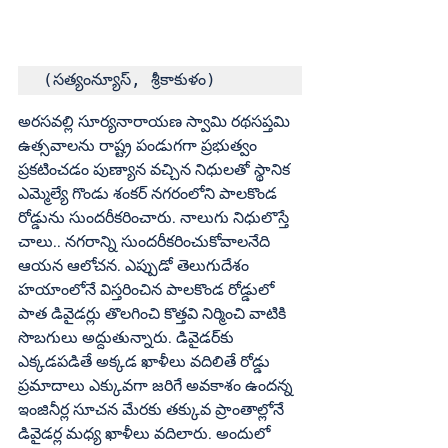
(సత్యంన్యూస్‌, శ్రీకాకుళం)
అరసవల్లి సూర్యనారాయణ స్వామి రథసప్తమి 
ఉత్సవాలను రాష్ట్ర పండుగగా ప్రభుత్వం 
ప్రకటించడం పుణ్యాన వచ్చిన నిధులతో స్థానిక 
ఎమ్మెల్యే గొండు శంకర్‌ నగరంలోని పాలకొండ 
రోడ్డును సుందరీకరించారు. నాలుగు నిధులొస్తే 
చాలు.. నగరాన్ని సుందరీకరించుకోవాలనేది 
ఆయన ఆలోచన. ఎప్పుడో తెలుగుదేశం 
హయాంలోనే విస్తరించిన పాలకొండ రోడ్డులో 
పాత డివైడర్లు తొలగించి కొత్తవి నిర్మించి వాటికి 
సొబగులు అద్దుతున్నారు. డివైడర్‌కు 
ఎక్కడపడితే అక్కడ ఖాళీలు వదిలితే రోడ్డు 
ప్రమాదాలు ఎక్కువగా జరిగే అవకాశం ఉందన్న 
ఇంజినీర్ల సూచన మేరకు తక్కువ ప్రాంతాల్లోనే 
డివైడర్ల మధ్య ఖాళీలు వదిలారు. అందులో 