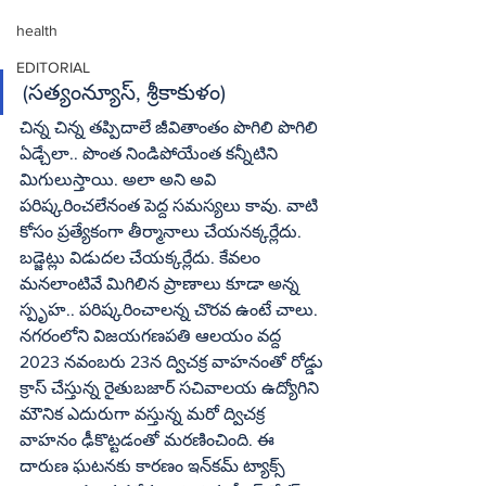
health
EDITORIAL
(సత్యంన్యూస్‌, శ్రీకాకుళం)
చిన్న చిన్న తప్పిదాలే జీవితాంతం పొగిలి పొగిలి 
ఏడ్చేలా.. పొంత నిండిపోయేంత కన్నీటిని 
మిగులుస్తాయి. అలా అని అవి 
పరిష్కరించలేనంత పెద్ద సమస్యలు కావు. వాటి 
కోసం ప్రత్యేకంగా తీర్మానాలు చేయనక్కర్లేదు. 
బడ్జెట్లు విడుదల చేయక్కర్లేదు. కేవలం 
మనలాంటివే మిగిలిన ప్రాణాలు కూడా అన్న 
స్పృహ.. పరిష్కరించాలన్న చొరవ ఉంటే చాలు. 
నగరంలోని విజయగణపతి ఆలయం వద్ద 
2023 నవంబరు 23న ద్విచక్ర వాహనంతో రోడ్డు 
క్రాస్‌ చేస్తున్న రైతుబజార్‌ సచివాలయ ఉద్యోగిని 
మౌనిక ఎదురుగా వస్తున్న మరో ద్విచక్ర 
వాహనం ఢీకొట్టడంతో మరణించింది. ఈ 
దారుణ ఘటనకు కారణం ఇన్‌కమ్‌ ట్యాక్స్‌ 