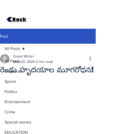
Back
Post
All Posts
Guest Writer
All Posts
May 20, 2025
2 min read
రెండు హృదయాల మూగరోధన!
Regional
Sports
Politics
Entertainment
Crime
Special stories
EDUCATION