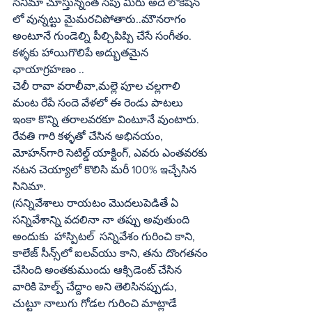
సినిమా చూస్తున్నంత సేపు మీరు అదే లొకేషన్‌ 
లో వున్నట్టు మైమరచిపోతారు..మౌనరాగం 
అంటూనే గుండెల్ని పీల్చిపిప్పి చేసే సంగీతం. 
కళ్ళకు హాయిగొలిపే అద్భుతమైన 
ఛాయాగ్రహణం ..
చెలీ రావా వరాలీవా,మల్లె పూల చల్లగాలి 
మంట రేపే సందె వేళలో ఈ రెండు పాటలు 
ఇంకా కొన్ని తరాలవరకూ వింటూనే వుంటారు.
రేవతి గారి కళ్ళతో చేసిన అభినయం, 
మోహన్‌గారి సెటిల్డ్‌ యాక్టింగ్‌, ఎవరు ఎంతవరకు 
నటన చెయ్యాలో కొలిసి మరీ 100% ఇచ్చేసిన 
సినిమా.
(సన్నివేశాలు రాయటం మొదలుపెడితే ఏ 
సన్నివేశాన్ని వదలినా నా తప్పు అవుతుంది 
అందుకు  హాస్పిటల్‌  సన్నివేశం గురించి కాని, 
కాలేజ్‌ సీన్స్‌లో ఐలవ్‌యు కాని, తను దొంగతనం 
చేసింది అంతకుముందు ఆక్సిడెంట్‌ చేసిన 
వారికి హెల్ప్‌ చేద్దాం అని తెలిసినప్పుడు, 
చుట్టూ నాలుగు గోడల గురించి మాట్లాడే 