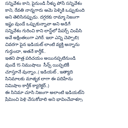
సన్నివేశం కాని, పైనుండి నీళ్ళు పోసే సన్నివేశం 
కాని, రేవతి నాన్నగారు ఆమె పెళ్ళికి ఒప్పుకుంది 
అని తెలిసినప్పుడు. దగ్గరకు రామ్మా నిజంగా 
ఇష్టం వుండే ఒప్పుకున్నావా అని అడిగే 
సన్నివేశం గురించి కాని లాస్ట్‌లో పేపర్స్‌ చింపేసి 
అవే అక్షింతలుగా ఎగిరే. ఇలా ఎన్ని చెప్పాలి)
చివరగా పైన ఇడియట్‌ లాంటి వ్యక్తి అన్నాను 
గుర్తుందా, అతనే కార్తీక్‌..
ఇతని పాత్ర పరిచయం అయినప్పటినుండి 
వుండే 15 నిముషాలు  సీన్స్‌ యిప్పటికీ 
చూస్తూనే వున్నాం..( ఇడియట్‌ , ఇత్యాది 
సినిమాలకు మాతృక లాగా ఈ పదిహేను 
నిమిషాల కార్తీక్‌ క్యారెక్టర్‌..)
ఈ సినిమా చూసి నిజంగా అలాంటి ఇడియట్‌ని 
ప్రేమించి పెళ్లి చేసుకోవాలి అని భావించేవాళ్ళూ  
కూడా నాకు తెలుసు..
భర్తకి ఇబ్బంది కలిగితే భార్య పడే ఇబ్బంది, 
భార్యకి ఇబ్బంది కలిగితే భర్త పడే ఇబ్బంది చూసి 
ఇలాంటి భర్త మాకు దొరికితే మహాభాగ్యం 