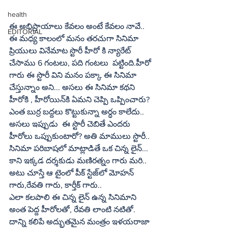
health
ఈ అభిప్రాయాలు కేవలం అంటే కేవలం నావే.. 
EDITORIAL
ఈ మధ్య కాలంలో మనం తరచుగా సినిమా 
ప్రియులు వినేమాట స్టొరీ హీరో కి న్యారేట్‌ 
చేసాము 6 గంటలు, పది గంటలు  పట్టింది.హీరో 
గారు ఈ స్టొరీ విని మనం పక్కా ఈ సినిమా 
చేస్తున్నాం అని... అసలు ఈ సినిమా కథని 
హీరోకి , హీరోయిన్‌కి ఏమని చెప్పి ఒప్పించారు? 
ఎంత బుర్ర బద్దలు కొట్టుకున్నా అర్ధం కాలేదు.. 
అసలు ఇప్పుడు  ఈ స్టొరీ చెబితే ఎందరు 
హీరోలు ఒప్పుకుంటారో? అతి మాములు స్టొరీ.. 
సినిమా పరిబాషలో మాట్లాడితే ఒక చిన్న లైన్‌...
కాని ఇక్కడ దర్శకుడు మణిరత్నం గారు మరి..
అటు చూస్తే ఆ టైంలో పీక్‌ స్టేజ్‌లో మోహన్‌ 
గారు,రేవతి గారు, కార్తీక్‌ గారు..
ఎలా కలపాలి ఈ చిన్న లైన్‌ ఉన్న సినిమాని 
అంత పెద్ద హీరోలతో, రేవతి లాంటి నటితో. 
దాన్ని కలిపే అద్భుతమైన మంత్రం ఇళయరాజా 