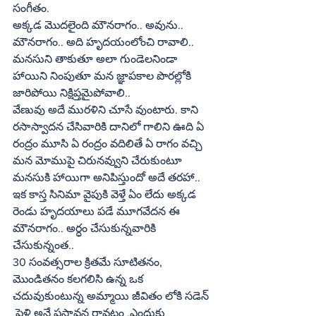
సంగీతం.
అక్కడ మొదలైంది మౌనరాగం.. అవును..
మౌనరాగం.. అది హృదయంలోంచి రావాలి.. 
మనసుని తాకుతూ అలా గుండెలనిండా 
హాయిని నింపుతూ మన జ్ఞాపకాల పొరల్లోకి 
జారిపోయి నిక్షిప్తమైపోవాలి..
వేణువు అదే మురళిని చూసే వుంటారు. కాని 
రసాస్వాదన చేసివారికి దానిలో గాలిని ఊది ఏ 
రంద్రం మూసి ఏ రంద్రం వదిలితే ఏ రాగం వచ్చి 
మన మోముపై చిరునవ్వుని చేరుకుంటూ 
మనసుకి హాయిగా అనిపిస్తుందో అదే తరహా..
ఇక కాస్త సినిమా వైపుకి వెళ్తే ఏం లేదు అక్కడ 
రెండు హృదయాలు పడే మూగవేదన ఈ 
మౌనరాగం.. అర్ధం చేసుకున్నవారికి 
చేసుకున్నంత..
30 సంవత్సరాల క్రితమే సూటితనం, 
మొండితనం కలగలిసి ఉన్న ఒక 
చదువుకుంటున్న అమ్మాయి జీవితం లోకి సడెన్‌ 
 పెళ్లి అనే ప్రస్తావన రావటం ,ఎందుకు 