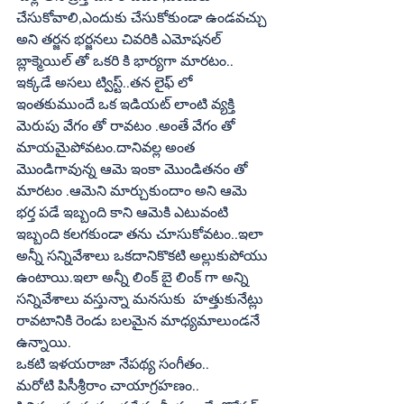
చేసుకోవాలి,ఎందుకు చేసుకోకుండా ఉండవచ్చు 
అని తర్జన భర్జనలు చివరికి ఎమోషనల్‌ 
బ్లాక్మెయిల్‌ తో ఒకరి కి భార్యగా మారటం..
ఇక్కడే అసలు ట్విస్ట్‌..తన లైఫ్‌ లో 
ఇంతకుముందే ఒక ఇడియట్‌ లాంటి వ్యక్తి 
మెరుపు వేగం తో రావటం .అంతే వేగం తో 
మాయమైపోవటం.దానివల్ల అంత 
మొండిగావున్న ఆమె ఇంకా మొండితనం తో 
మారటం .ఆమెని మార్చుకుందాం అని ఆమె 
భర్త పడే ఇబ్బంది కాని ఆమెకి ఎటువంటి 
ఇబ్బంది కలగకుండా తను చూసుకోవటం..ఇలా 
అన్నీ సన్నివేశాలు ఒకదానికొకటి అల్లుకుపోయు 
ఉంటాయి.ఇలా అన్నీ లింక్‌ బై లింక్‌ గా అన్ని 
సన్నివేశాలు వస్తున్నా మనసుకు  హత్తుకునేట్లు 
రావటానికి రెండు బలమైన మాధ్యమాలుండనే 
ఉన్నాయి. 
ఒకటి ఇళయరాజా నేపథ్య సంగీతం..
మరోటి పిసీశ్రీరాం చాయాగ్రహణం..