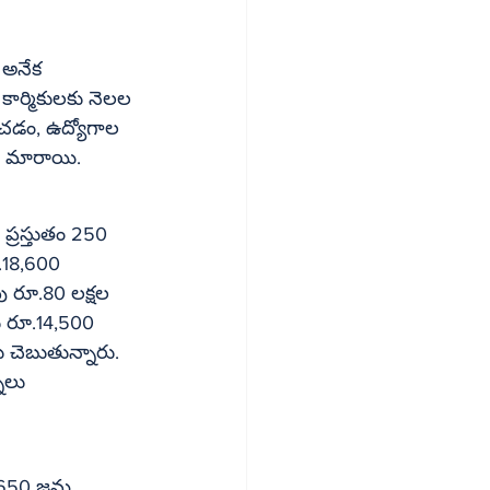
 అనేక 
కార్మికులకు నెలల 
ించడం, ఉద్యోగాల 
ా మారాయి.
ూ.18,600 
పు రూ.80 లక్షల 
ు రూ.14,500 
ు చెబుతున్నారు. 
్నలు 
ూ.650 జమ 