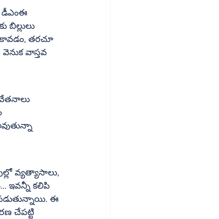
ని డీఎంఈ 
ం కావడం, తరచూ 
వెనుక వాస్తవ 
 వేతనాలు 
వుతున్నా 
్లో వ్యత్యాసాలు, 
. ఇవన్నీ కలిపి 
బలపడుతున్నాయి. ఈ 
ణ చేపట్టి 