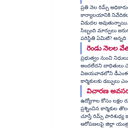
ప్రతి నెల రిమ్స్ అధికా
కార్యాలయానికి నివేదికలు ప
విడుదల అవుతున్నాయి.
సిబ్బంది మార్పులు జరు
పరిస్థితి ఏమిటి? అన్న
రెండు నెలల వే
ప్రభుత్వం నుంచి నిధుల
అందలేదని బాధితులు చెబుతున్నారు.
విజయవాడలోని డీఎంఈ కా
కార్మికులకు డబ్బులు ఎంద
విచారణ అవస
ఉద్యోగాల కోసం లక్షల ర
ప్రశ్నించిన కార్మికుల 
చూస్తే రిమ్స్ పారిశుధ్
ఆరోపణలపై జిల్లా యంత్ర