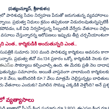
(సత్యంన్యూస్, శ్రీకాకుళం)
పత్రిలో పారిశుధ్య సేవల నిర్వహణ పేరుతో జరుగుతున్న వ్యవహారాలు
నాయి. ప్రభుత్వ నిధులు క్రమం తప్పకుండా విడుదలవుతున్నప్పటికీ 
ం, ఒకే విధి నిర్వహిస్తున్న సిబ్బందికి వేర్వేరు వేతనాలు చెల్ల
సూలు చేస్తున్నారన్న ఆరోపణలు ఇప్పుడు తీవ్ర చర్చనీయాంశంగ
ున్నది ఎంత.. కార్మికుడికి అందుతున్నది ఎంత..
న్నారు. ప్రభుత్వ జీవో నం.134 ప్రకారం ఒక్కో కార్మికుడికి నెలకు ర
ఈఎస్ఐ
 సౌకర్యాలు కల్పించాల్సి ఉంది. ఈ మేరకు ప్రతి నెల దాదా
తున్నట్లు సమాచారం. అయితే వాస్తవంగా చాలామంది కార్మికులక
.8 వేలు, ఇంకొందరికి రూ.7 వేలు మాత్రమే చెల్లిస్తున్నట్లు బాధితుల
వేరు వేతనాలు ఎందుకు? మిగిలిన సొమ్ము ఎక్కడికి వెళ్తోంది? అనే ప్రశ
ో వ్యత్యాసాలు
ార్మికుడి ఖాతాలో పీఎఫ్ కింద సుమారు రూ.3,800, ఈఎసఐ కింద ర