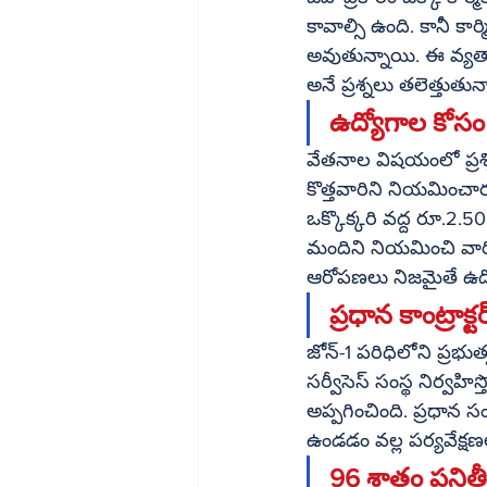
కావాల్సి ఉంది. కానీ కార్మికుల వాదన ప్రకారం ప
అవుతున్నాయి. ఈ వ్యత్
అనే ప్రశ్నలు తలెత్తుతున
ఉద్యోగాల కోసం
వేతనాల విషయంలో ప్రశ్ని
కొత్తవారిని నియమించార
ఒక్కొక్కరి వద్ద రూ.2.
మందిని నియమించి వారి
ఆరోపణలు నిజమైతే ఉద్య
ప్రధాన కాంట్రాక్
జోన్-1 పరిధిలోని ప్రభుత
సర్వీసెస్ సంస్థ నిర్వహిస
అప్పగించింది. ప్రధాన స
ఉండడం వల్ల పర్యవేక్
96 శాతం పనిత