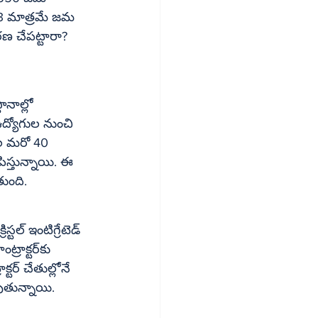
ణ చేపట్టారా? 
ానాల్లో 
ఉద్యోగుల నుంచి 
వల మరో 40 
స్తున్నాయి. ఈ 
ుంది.
టల్ ఇంటిగ్రేటెడ్ 
క్టర్‌కు 
టర్ చేతుల్లోనే 
ుతున్నాయి.