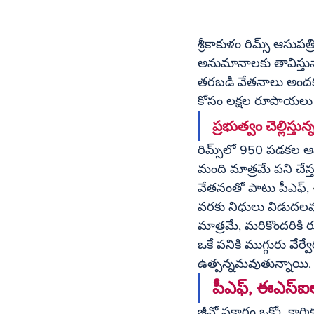
శ్రీకాకుళం రిమ్స్ ఆసు
అనుమానాలకు తావిస్తున్
తరబడి వేతనాలు అందకపోవడ
కోసం లక్షల రూపాయలు వ
ప్రభుత్వం చెల్లిస్త
రిమ్స్‌లో 950 పడకల ఆసుపత్రికి సుమారు 300 మంది పారిశుధ్య కార్మికులు అవసరం కాగా ప్రస్తుతం 250 
మంది మాత్రమే పని చేస్తు
వేతనంతో పాటు పీఎఫ్, 
వరకు నిధులు విడుదలవు
మాత్రమే, మరికొందరికి రూ
ఒకే పనికి ముగ్గురు వేర్
ఉత్పన్నమవుతున్నాయి.
పీఎఫ్, ఈఎస్ఐల
జీవో ప్రకారం ఒక్కో క