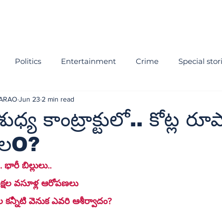
Politics
Entertainment
Crime
Special stor
NARAO
Jun 23
2 min read
ిశుధ్య కాంట్రాక్టులో.. కోట్ల
లO?
భారీ బిల్లులు.. 
లక్షల వసూళ్ల ఆరోపణలు
కుల కన్నీటి వెనుక ఎవరి ఆశీర్వాదం?