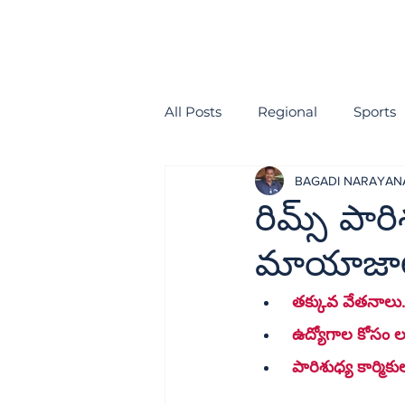
All Posts
Regional
Sports
BAGADI NARAYA
health
EDITORIAL
రిమ్స్ పార
మాయాజా
తక్కువ వేతనాలు.. 
 ఉద్యోగాల కోసం 
 పారిశుధ్య కార్మి