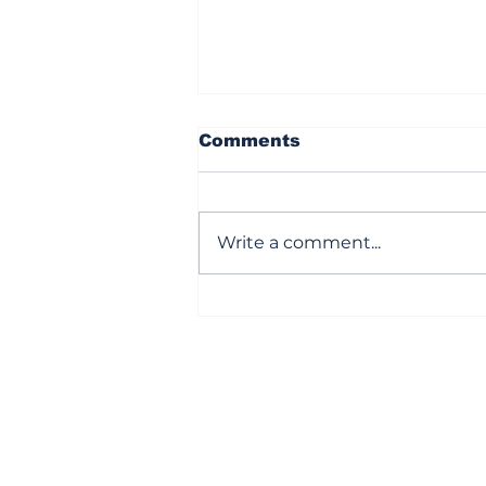
Comments
Write a comment...
సివిల్ ముసుగులో ‘క్రిమినల్ ’
దందా
Subscribe to Our Newsl