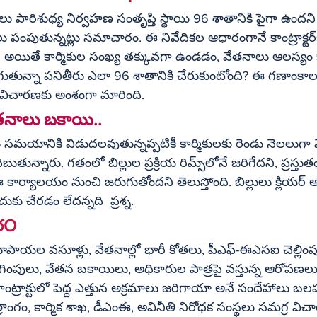
రులు పారిశుధ్య నిర్వహణ సంతృప్తి స్థాయి 96 శాతానికి పైగా ఉంద
ంపుతున్నట్లు సమాచారం. ఈ నివేదికల ఆధారంగానే కాంట్రాక్టర్‌కు బిల్లులు 
 అయితే కార్మికుల సంఖ్య తక్కువగా ఉండడం, వేతనాలు ఆలస్య
గుతున్నా పనితీరు ఎలా 96 శాతానికి చేరుకుంటోంది? ఈ గణాంకాల 
ది విచారణకు అంశంగా మారింది.
తనాలు బకాయి..
ు సమయానికి విడుదలవుతున్నప్పటికీ కార్మికులకు రెండు నెలలుగా
 గతంలో బిల్లుల ప్రక్రియ రిమ్స్‌లోనే జరిగేదని, ప్రస్తుతం 
ర్యాలయం నుంచి జరుగుతోందని తెలుస్తోంది. బిల్లులు క్లియర్ అ
ుకు చేరడం లేదన్నది  ప్రశ్న.
రO
ూపాయల వసూళ్లు, వేతనాల్లో భారీ కోతలు, పీఎఫ్-ఈఎసఐ చెల్లింపుల
తొలగింపులు, వేతన బకాయిలు, అధికారుల పాత్రపై వస్తున్న ఆరోపణలు..
య కాంట్రాక్టులో పెద్ద ఎత్తున అక్రమాలు జరిగాయా అనే సందేహాలు 
ాంగం, కార్మిక శాఖ, డీఎంఈ, అవినీతి నిరోధక సంస్థలు సమగ్ర విచార