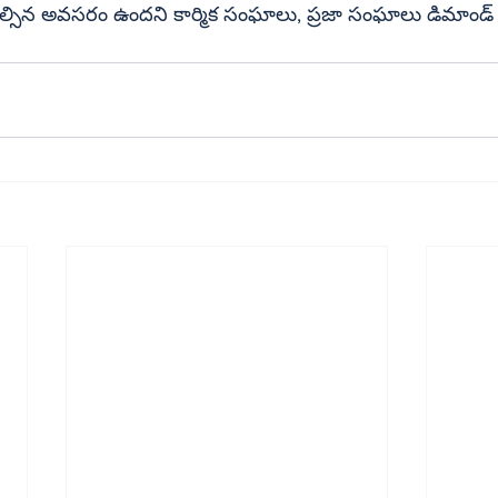
ల్సిన అవసరం ఉందని కార్మిక సంఘాలు, ప్రజా సంఘాలు డిమాండ్ చే