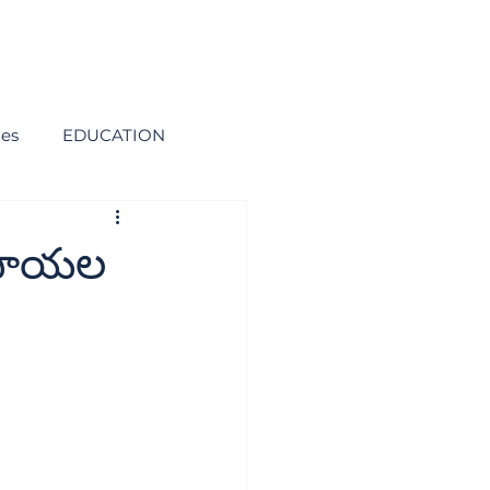
ies
EDUCATION
 రూపాయల