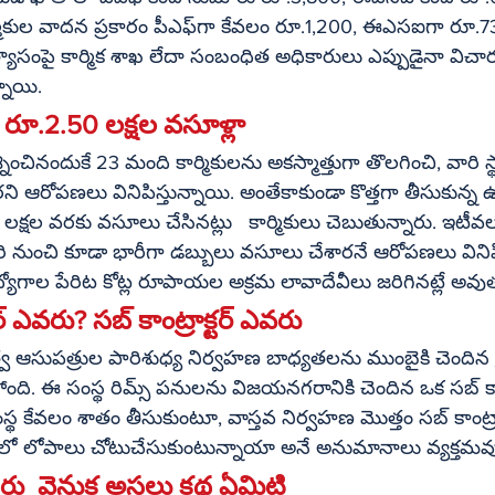
ీఎఫ్‌గా కేవలం రూ.1,200, ఈఎసఐగా రూ.73 మాత్రమే జమ 
యాసంపై కార్మిక శాఖ లేదా సంబంధిత అధికారులు ఎప్పుడైనా విచార
్నాయి.
 రూ.2.50 లక్షల వసూళ్లా
ంచినందుకే 23 మంది కార్మికులను అకస్మాత్తుగా తొలగించి, వారి స్థ
ని ఆరోపణలు వినిపిస్తున్నాయి. అంతేకాకుండా కొత్తగా తీసుకున్న 
50 లక్షల వరకు వసూలు చేసినట్లు   కార్మికులు చెబుతున్నారు. ఇటీ
 నుంచి కూడా భారీగా డబ్బులు వసూలు చేశారనే ఆరోపణలు వినిపి
ోగాల పేరిట కోట్ల రూపాయల అక్రమ లావాదేవీలు జరిగినట్లే అవుత
టర్ ఎవరు? సబ్ కాంట్రాక్టర్ ఎవరు
్వ ఆసుపత్రుల పారిశుధ్య నిర్వహణ బాధ్యతలను ముంబైకి చెందిన క్రిస్
్తోంది. ఈ సంస్థ రిమ్స్ పనులను విజయనగరానికి చెందిన ఒక సబ్ కాంట్రా
ంస్థ కేవలం శాతం తీసుకుంటూ, వాస్తవ నిర్వహణ మొత్తం సబ్ కాంట్రాక్
షణలో లోపాలు చోటుచేసుకుంటున్నాయా అనే అనుమానాలు వ్యక్తమవ
ీరు  వెనుక అసలు కథ ఏమిటి