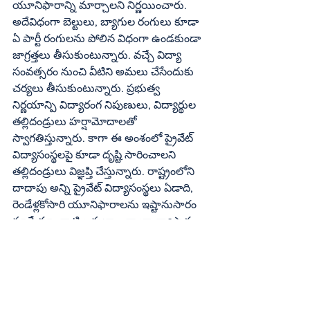
యూనిఫారాన్ని మార్చాలని నిర్ణయించారు. 
అదేవిధంగా బెల్టులు, బ్యాగుల రంగులు కూడా 
ఏ పార్టీ రంగులను పోలిన విధంగా ఉండకుండా 
జాగ్రత్తలు తీసుకుంటున్నారు. వచ్చే విద్యా 
సంవత్సరం నుంచి వీటిని అమలు చేసేందుకు 
చర్యలు తీసుకుంటున్నారు. ప్రభుత్వ 
నిర్ణయాన్పి విద్యారంగ నిపుణులు, విద్యార్థుల 
తల్లిదండ్రులు హర్షామోదాలతో 
స్వాగతిస్తున్నారు. కాగా ఈ అంశంలో ప్రైవేట్‌ 
విద్యాసంస్థలపై కూడా దృష్టి సారించాలని 
తల్లిదండ్రులు విజ్ఞప్తి చేస్తున్నారు. రాష్ట్రంలోని 
దాదాపు అన్ని ప్రైవేట్‌ విద్యాసంస్థలు ఏడాది, 
రెండేళ్లకోసారి యూనిఫారాలను ఇష్టానుసారం 
మార్చేస్తూ, వాటి అమ్మకాల ద్వారా వ్యాపారం 
చేసుకుంటున్నాయన్న ఆరోపణలు ఉన్నాయి. 
దీన్ని అరికట్టేందుకు ప్రభుత్వం చర్యలు 
తీసుకోవాలని పలువురు కోరుతున్నారు. 
ప్రభుత్వ స్కూళ్లతో పాటు ప్రైవేట్‌ సంస్థల్లోనూ 
ఒకే రకమైన యూనిఫారం అమలు చేసేలా 