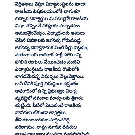
వెర్రితలలు వేస్తూ విద్యాసంస్థలను కూడా 
రాజకీయ విషవలయంలోకి లాగుతూ 
చిన్నారి విద్యార్థుల మనసుల్లోకి రాజకీయ 
విషం చొప్పించే చర్యలకు పాల్పడటం 
అనుభవైకవేద్యం.
విద్యార్థులకు అమలు 
చేసిన పథకాలకు జగనన్న గోరుముద్ద, 
జగనన్న విద్యాకానుక వంటి పేర్లు పెట్టడం, 
పాఠశాలలకు అధికార పార్టీ పతాకాన్ని 
పోలిన రంగులు వేయించడం వంటివి 
విద్యాసంస్థలను రాజకీయ రొంపిలోకి 
లాగడమేనన్న విమర్శలు వెల్లువెత్తాయి. 
కానీ దీనికి పూర్తి విరుద్ధంగా ప్రస్తుతం 
అధికారంలో ఉన్న ప్రభుత్వం విద్యా 
వ్యవస్థలో సమూల మార్పులకు శ్రీకారం 
చుట్టింది. వీటిలో ఎటువంటి రాజకీయ 
వాసనలు లేకుండా జాగ్రత్తలు 
తీసుకుంటుండటం హర్షించదగ్గ 
పరిణామం. రాష్ట్ర మానవ వనరుల 
శాఖ(విద్యా శాఖ) మంత్రిగా వ్యవహరిస్తున్న 