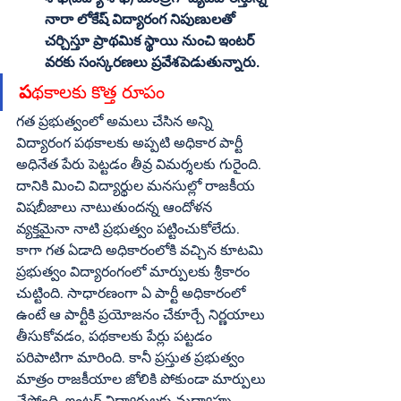
నారా లోకేష్‌ విద్యారంగ నిపుణులతో 
చర్చిస్తూ ప్రాథమిక స్థాయి నుంచి ఇంటర్‌ 
వరకు సంస్కరణలు ప్రవేశపెడుతున్నారు. 
ప
థకాలకు కొత్త రూపం
గత ప్రభుత్వంలో అమలు చేసిన అన్ని 
విద్యారంగ పథకాలకు అప్పటి అధికార పార్టీ 
అధినేత పేరు పెట్టడం తీవ్ర విమర్శలకు గురైంది. 
దానికి మించి విద్యార్థుల మనసుల్లో రాజకీయ 
విషబీజాలు నాటుతుందన్న ఆందోళన 
వ్యక్తమైనా నాటి ప్రభుత్వం పట్టించుకోలేదు. 
కాగా గత ఏడాది అధికారంలోకి వచ్చిన కూటమి 
ప్రభుత్వం విద్యారంగంలో మార్పులకు శ్రీకారం 
చుట్టింది. సాధారణంగా ఏ పార్టీ అధికారంలో 
ఉంటే ఆ పార్టీకి ప్రయోజనం చేకూర్చే నిర్ణయాలు 
తీసుకోవడం, పథకాలకు పేర్లు పట్టడం 
పరిపాటిగా మారింది. కానీ ప్రస్తుత ప్రభుత్వం 
మాత్రం రాజకీయాల జోలికి పోకుండా మార్పులు 
చేస్తోంది. ఇంటర్‌ విద్యార్థులకు మధ్యాహ్న 