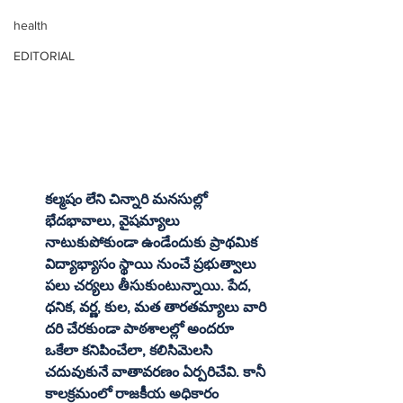
health
EDITORIAL
కల్మషం లేని చిన్నారి మనసుల్లో 
భేదభావాలు, వైషమ్యాలు 
నాటుకుపోకుండా ఉండేందుకు ప్రాథమిక 
విద్యాభ్యాసం స్థాయి నుంచే ప్రభుత్వాలు 
పలు చర్యలు తీసుకుంటున్నాయి. పేద, 
ధనిక, వర్ణ, కుల, మత తారతమ్యాలు వారి 
దరి చేరకుండా పాఠశాలల్లో అందరూ 
ఒకేలా కనిపించేలా, కలిసిమెలసి 
చదువుకునే వాతావరణం ఏర్పరిచేవి. కానీ 
కాలక్రమంలో రాజకీయ అధికారం 