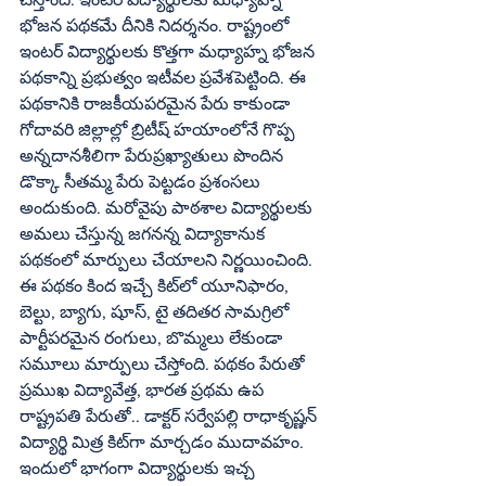
భోజన పథకమే దీనికి నిదర్శనం. రాష్ట్రంలో 
ఇంటర్‌ విద్యార్థులకు కొత్తగా మధ్యాహ్న భోజన 
పథకాన్ని ప్రభుత్వం ఇటీవల ప్రవేశపెట్టింది. ఈ 
పథకానికి రాజకీయపరమైన పేరు కాకుండా 
గోదావరి జిల్లాల్లో బ్రిటీష్‌ హయాంలోనే గొప్ప 
అన్నదానశీలిగా పేరుప్రఖ్యాతులు పొందిన 
డొక్కా సీతమ్మ పేరు పెట్టడం ప్రశంసలు 
అందుకుంది. మరోవైపు పాఠశాల విద్యార్థులకు 
అమలు చేస్తున్న జగనన్న విద్యాకానుక 
పథకంలో మార్పులు చేయాలని నిర్ణయించింది. 
ఈ పథకం కింద ఇచ్చే కిట్‌లో యూనిఫారం, 
బెల్టు, బ్యాగు, షూస్‌, టై తదితర సామగ్రిలో 
పార్టీపరమైన రంగులు, బొమ్మలు లేకుండా 
సమూలు మార్పులు చేస్తోంది. పథకం పేరుతో 
ప్రముఖ విద్యావేత్త, భారత ప్రథమ ఉప 
రాష్ట్రపతి పేరుతో.. డాక్టర్‌ సర్వేపల్లి రాధాకృష్ణన్‌ 
విద్యార్థి మిత్ర కిట్‌గా మార్చడం ముదావహం. 
ఇందులో భాగంగా విద్యార్థులకు ఇచ్చ 