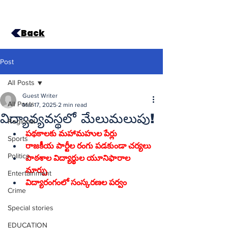
Back
Post
All Posts
Guest Writer
All Posts
Mar 17, 2025
2 min read
విద్యావ్యవస్థలో మేలుమలుపు!
Regional
పథకాలకు మహామహుల పేర్లు
Sports
రాజకీయ పార్టీల రంగు పడకుండా చర్యలు
Politics
పాఠశాల విద్యార్థుల యూనిఫారాల 
మార్పు
Entertainment
విద్యారంగంలో సంస్కరణల పర్వం
Crime
Special stories
EDUCATION