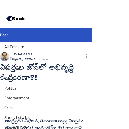
Back
Post
All Posts
DV RAMANA
All Posts
Apr 15, 2025
2 min read
విపత్తుల జోన్‌లో అభివృద్ధి
Regional
కేంద్రీకరణా?!
Sports
Politics
Entertainment
Crime
Special stories
ఆంధ్రప్రదేశ్‌ విభజన, తెలంగాణ రాష్ట్ర ఏర్పాటు 
EDUCATION
తర్వాత విభజిత ఆంధ్రప్రదేశ్‌కు కొత్త రాజ ధాని 