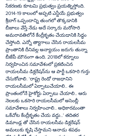
సేకరణకు కూటమి ప్రభుత్వం ప్రయత్నిస్తోంది. 
2014-19 కాలంలో అప్పటి ఎన్డీయే ప్రభుత్వం 
శ్రీబాగ్‌ ఒప్పందాన్ని తుంగలో తొక్కడానికి 
బీజాలు వేస్తే నేడు అదే సర్కారు మరోసారి 
అమరావతిలోనే కేంద్రీకృతం చేయడానికి సిద్ధం 
చేస్తోంది. ఎన్నో త్యాగాలు చేసిన రాయలసీమ 
ప్రాంతానికి దీనివల్ల అన్యాయం జరుగు తున్నా 
బీజేపీ మౌనంగా ఉంది. 2018లో కర్నూలు 
నిర్వహించిన సమావేశంలో ప్రకటించిన 
రాయలసీమ డిక్లరేషన్‌ను ఆ పార్టీ ఒకసారి గుర్తు 
చేసుకోవాలి. ‘రాష్ట్ర రెండో రాజధానిని 
రాయలసీమలో ఏర్పాటుచేయాలి.. ఈ 
ప్రాంతంలోనే హైకోర్టు ఏర్పాటు చేయాలి.. ఆరు 
నెలలకు ఒకసారి రాయలసీమలో అసెంబ్లీ 
సమావేశాలు నిర్వహించాలి.. అధికారమంతా 
ఒకేచోట కేంద్రీకృతం చేయ వద్దు..’ తదితర 
డిమాండ్ల తో చేసిన రాయలసీమ డిక్లరేషన్‌ 
అమలుకు కృషి చేస్తామని ఆనాడు శపథం 