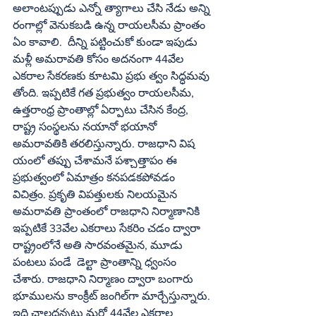
అలాంటప్పుడు ఎన్నో త్యాగాలు చేసి నేడు అన్ని 
రంగాల్లో వెనుకబడి ఉన్న రాయలసీమ ప్రాంతం 
ఏం కావాలి.  దీన్ని పట్టించుకో కుండా ఇపుడు 
మళ్లీ అమరావతి కోసం అదనంగా 44వేల 
ఎకరాల సేకరణకు కూటమి ప్రభు త్వం సిద్ధమవు 
తోంది. ఇప్పటికే గత ప్రభుత్వం రాయలసీమ, 
ఉత్తరాంధ్ర ప్రాంతాల్లో ఏర్పాటు చేసిన కేంద్ర, 
రాష్ట్ర సంస్థలను నయానో భయానో 
అమరావతికి తరలిస్తున్నారు. రాజధాని విష 
యంలో తప్పు చేశామనే పశ్చాత్తాపం ఈ 
ప్రభుత్వంలో ఏమాత్రం కనపడకపోవడం 
విచిత్రం. ప్రకృతి విపత్తులకు నిలయమైన 
అమరావతి ప్రాంతంలో రాజధాని నిర్మాణానికి 
ఇప్పటికే 33వేల ఎకరాలు సేకరిం చడం ద్వారా 
రాష్ట్రంలోనే అతి సారవంతమైన, మూడు 
పంటలు పండే  డెల్టా ప్రాంతాన్ని ధ్వంసం 
చేశారు. రాజధాని నిర్మాణం ద్వారా బంగారు 
భూములను కాంక్రీట్‌ జంగిల్‌గా మార్చేస్తున్నారు. 
ఇది చాలదన్నట్లు మరో 44వేల ఎకరాల 