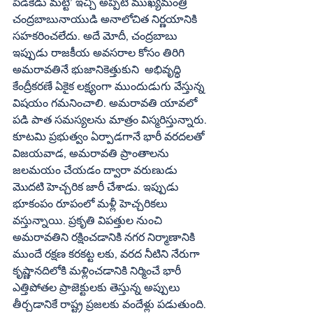
పిడికెడు మట్టి’ ఇచ్చి అప్పటి ముఖ్యమంత్రి 
చంద్రబాబునాయుడి అనాలోచిత నిర్ణయానికి 
సహకరించలేదు. అదే మోదీ, చంద్రబాబు 
ఇప్పుడు రాజకీయ అవసరాల కోసం తిరిగి 
అమరావతినే భుజానికెత్తుకుని  అభివృద్ధి 
కేంద్రీకరణే ఏకైక లక్ష్యంగా ముందుడుగు వేస్తున్న 
విషయం గమనించాలి. అమరావతి యావలో 
పడి పాత సమస్యలను మాత్రం విస్మరిస్తున్నారు. 
కూటమి ప్రభుత్వం ఏర్పాడగానే భారీ వరదలతో 
విజయవాడ, అమరావతి ప్రాంతాలను 
జలమయం చేయడం ద్వారా వరుణుడు 
మొదటి హెచ్చరిక జారీ చేశాడు. ఇప్పుడు 
భూకంపం రూపంలో మళ్లీ హెచ్చరికలు 
వస్తున్నాయి. ప్రకృతి విపత్తుల నుంచి 
అమరావతిని రక్షించడానికి నగర నిర్మాణానికి 
ముందే రక్షణ కరకట్ట లకు, వరద నీటిని నేరుగా 
కృష్ణానదిలోకి మళ్లించడానికి నిర్మించే భారీ 
ఎత్తిపోతల ప్రాజెక్టులకు తెస్తున్న అప్పులు 
తీర్చడానికే రాష్ట్ర ప్రజలకు వందేళ్లు పడుతుంది. 