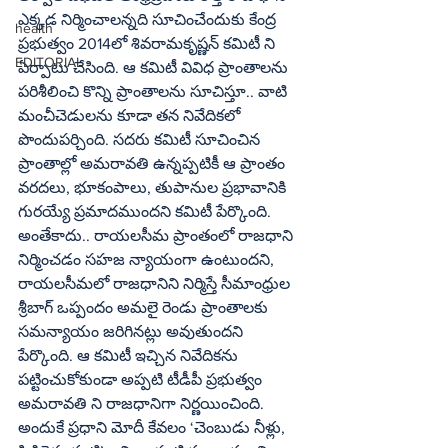
ఎక్కడ నిర్మించాలన్నది సూచించేందుకు కేంద్ర 
health
ప్రభుత్వం 2014లో శివరామకృష్ణన్‌ కమిటీ ని 
EDITORIAL
ఏర్పాటు చేసింది. ఆ కమిటీ వివిధ ప్రాంతాలను 
పరిశీలించి కొన్ని ప్రాంతాలను సూచిస్తూ.. వాటి 
మంచీచెడులను కూడా తన నివేదికలో 
పొందుపర్చింది. సదరు కమిటీ సూచించిన 
ప్రాంతాల్లో అమరావతి ఉన్నప్పటికీ ఆ ప్రాంతం 
వరదలు, భూకంపాలు, తుపానుల ప్రభావానికి 
గురయ్యే ప్రమాదముందని కమిటీ పేర్కొంది. 
అంతేకాదు.. రాయలసీమ ప్రాంతంలో రాజధాని 
నిర్మించడం సహజ న్యాయంగా ఉంటుందని, 
రాయలసీమలో రాజధానిని నిర్మిస్తే సీమాంధ్రుల 
శ్రీబాగ్‌ ఒప్పందం అమలై రెండు ప్రాంతాలకు 
సమన్యాయం జరిగినట్లు అవుతుందని 
పేర్కొంది. ఆ కమిటీ ఇచ్చిన నివేదికను 
పట్టించుకోకుండా అప్పటి టీడీపీ ప్రభుత్వం 
అమరావతి ని రాజధానిగా నిర్ణయించింది. 
అందుకే ప్రధాని మోదీ కేవలం ‘చెంబుడు నీళ్లు, 