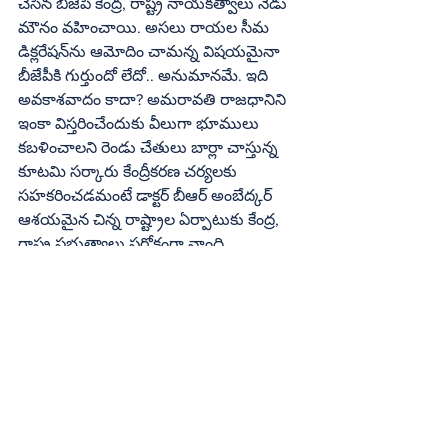
చేసిన బీజేపీ కేంద్ర, రాష్ట్ర నాయకత్వాలు నేడు 
మౌనం వహించాయి. అసలు రాయల సీమ 
డిక్లరేషన్‌ను ఆమోదిం చామన్న విషయమైనా 
బీజేపీకి గుర్తుందో లేదో.. అనుమానమే. ఇది 
అవకాశవాదం కాదా? అమరావతి రాజధానిని 
ఇంకా విస్తరించేందుకు వీలుగా భూములు 
కబళించాలని రెండు చేతులు బార్లా చాస్తున్న 
కూటమి సర్కారు కేంద్రీకరణ చర్యలకు 
సహకరించడమంటే డాక్టర్‌ బీఆర్‌ అంబేద్కర్‌ 
ఆశయమైన చిన్న రాష్ట్రాల ఏర్పాటుకు కేంద్ర, 
రాష్ట్ర ప్రభుత్వాలు పరోక్షంగా నాంది 
పలికినట్లవుతాయి. ఇలాంటి వాతావరణం 
నుంచే ప్రత్యేక రాష్ట్ర నినాదాలు 
పట్టుకొస్తుంటాయి. అందుకే ప్రభుత్వాలు 
అభివృద్ధి వికేంద్రీకరణకు, అన్ని ప్రాంతాల 
సమగ్రాభి వృద్ధికి పూనుకో వాల్సిన అవసరం 
ఉంది.
EDITORIAL