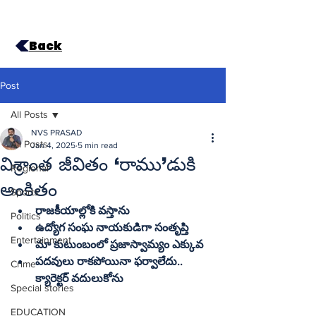
Back
Post
All Posts
NVS PRASAD
All Posts
Jan 4, 2025
5 min read
విశ్రాంత జీవితం ‘రాము’డుకి
Regional
అంకితం
Sports
రాజకీయాల్లోకి వస్తాను
Politics
ఉద్యోగ సంఘ నాయకుడిగా సంతృప్తి
Entertainment
మా కుటుంబంలో ప్రజాస్వామ్యం ఎక్కువ
పదవులు రాకపోయినా ఫర్వాలేదు.. 
Crime
క్యారెక్టర్‌ వదులుకోను
Special stories
EDUCATION