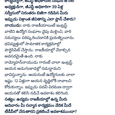
కార్యదర్శిగా, జీఎస్టీ అధికారుల సంఘం జోనల్‌ 
అధ్యక్షుడిగా, జీఎస్టీ అధికారిగా 39 ఏళ్ల 
సర్వీసులో నిరంతరం బిజీగా గడిపిన మీరు 
ఇప్పుడు విశ్రాంత జీవితాన్ని ఎలా ప్లాన్‌ చేశారు?
నాయుడు:
 నాకు రాజకీయాలంటే ఇంట్రస్ట్‌. 
వాటిని ఉద్యోగ సంఘాల వైపు మళ్లించి, వారి 
సమస్యలు పరిష్కరించడానికి ప్రయత్నించాను. 
భవిష్యత్తులో సామాజిక కార్యక్రమాల్లో 
పార్టిసిపేట్‌ చేస్తాను. రాజకీయాల్లో చేరాల్సిన 
అవసరమైతే ఉంది. నాకు 
రామ్మోహన్‌నాయుడు గారంటే చాలా ఇంట్రస్ట్‌. 
ఆయన అడుగుజాడల్లో నడుద్దామని 
భావిస్తున్నాను. ఆయనంటే ఉద్యోగులకు చాలా 
ఇష్టం. 12 ఏళ్లుగా ఆయన వృద్ధిలోకి రావాలని 
కోరుకున్నాం. ఇప్పుడు పదవీ విరమణ ద్వారా 
ఆయనతో కలిసి నడిచే అవకాశం కలిగింది.
సత్యం: ఉద్యమ రాజకీయాల్లో ఉన్న మీరు 
ఆదివారం మీ సన్మాన కార్యక్రమం వేదిక మీదే 
టీడీపీలో చేరుతారని ప్రకటించే అవకాశముందా?