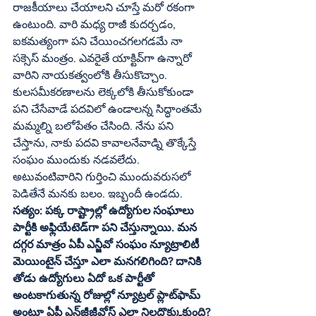
రాజకీయాలు చేయాలని చూస్తే మరో రకంగా 
ఉంటుంది. వారి మధ్య రాజీ కుదర్చడం, 
ఐకమత్యంగా పని చేయించగలగడమే నా 
సక్సెస్‌ మంత్రం. ఎవరైతే యాక్టివ్‌గా ఉన్నారో 
వారిని నాయకత్వంలోకి తీసుకొచ్చాం. 
కులసమీకరణాలను లెక్కలోకి తీసుకోకుండా 
పని చేసేవాడే పదవిలో ఉండాలన్న సిద్ధాంతమే 
మమ్మల్ని బలోపేతం చేసింది. నేను పని 
చేస్తాను, నాకు పదవి కావాలనేవాడ్ని తొక్కేస్తే 
సంఘం ముందుకు నడవలేదు. 
అటువంటివారిని గుర్తించి ముందువరుసలో 
పెడితేనే మనకు బలం. ఇబ్బందీ ఉండదు.
సత్యం: పక్క రాష్ట్రాల్లో ఉద్యోగుల సంఘాలు 
పార్టీకి అఫ్లియేటెడ్‌గా పని చేస్తున్నాయి. మన 
దగ్గర మాత్రం ఏపీ ఎన్జీవో సంఘం న్యూట్రాలిటీ 
మెయింటైన్‌ చేస్తూ ఎలా మనగలిగింది? దానికి 
తోడు ఉద్యోగులు ఏదో ఒక పార్టీతో 
అంటకాగుతున్న రోజుల్లో న్యూట్రల్‌ ప్లాట్‌ఫామ్‌ 
అంటూ ఏపీ ఎన్‌జీజీవోస్‌ ఎలా నిలదొక్కుకుంది?