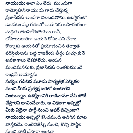
నాయుడు: 
అలా ఏం లేదు. ముందుగా 
రామ్మోహన్‌నాయుడు గారు చేస్తున్న 
ప్రజాసేవకు అండగా నిలబడతాను. ఉద్యోగంలో 
ఉండటం వల్ల గతంలో ఆయనకు బహిరంగంగా 
మద్దతు తెలపలేకపోయాం గానీ, 
లోపాయికారిగా ఆయన కోసం పని చేశాం. 
కొన్నాళ్లు ఆయనతో ప్రయాణించిన తర్వాత 
పరిస్థితులను బట్టి రాజకీయ తీర్థం పుచ్చుకునే 
అవకాశాలు లేకపోలేదు. ఆయన 
మంచిమనసుకు, ప్రజాసేవకు ఇంతకుముందే 
ఇంప్రెస్‌ అయ్యాను. 
సత్యం: గడిచిన మూడు సార్వత్రిక ఎన్నికల 
నుంచి మీరు ప్రత్యక్ష బరిలో ఉంటారని 
వింటున్నాం. ఉద్యోగానికి రాజీనామా చేసి పోటీ 
చేస్తారని భావించేవారు. ఆ విధంగా అప్పట్లో 
మీకు ఏదైనా పార్టీ నుంచి ఆఫర్‌ వచ్చిందా?
నాయుడు:
 అప్పట్లో కొంతమంది అడిగిన మాట 
వాస్తవమే. ఇంటెలిజెన్సీ నుంచి, కొన్ని పార్టీల 
నుంచి పోటీ చేస్తారా అంటూ 