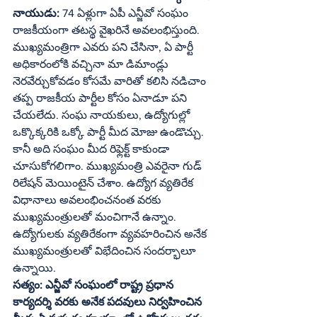
నాయుడు:
 74 ఏళ్లుగా ఏపీ ఎన్జీవో సంఘం 
రాజకీయంగా తటస్థ వైఖరినే అవలంభిస్తుంది. 
ముఖ్యమంత్రిగా ఎవరు పని చేసినా, ఏ పార్టీ 
అధికారంలోకి వచ్చినా మా డిమాండ్లు 
నెరవేర్చుకోవడం కోసమే వారితో కలిసి నడిచాం 
తప్ప రాజకీయ పార్టీల కోసం ఏనాడూ పని 
చేయలేదు. సంఘ నాయకులు, ఉద్యోగుల్లో 
ఒక్కొక్కరికి ఒక్కో పార్టీ మీద మోజు ఉండొచ్చు. 
కానీ అది సంఘం మీద రిఫ్లెక్ట్‌ కాకుండా 
చూసుకోగలిగాం. ముఖ్యమంత్రి ఎవరైనా గుడ్‌ 
రిలేషన్‌ మెయింటైన్‌ చేశాం. ఉద్యోగ వ్యతిరేక 
విధానాలు అవలంభించనంత వరకు 
ముఖ్యమంత్రులతో మంచిగానే ఉన్నాం. 
ఉద్యోగులకు వ్యతిరేకంగా వ్యవహరించిన అనేక 
ముఖ్యమంత్రులతో విభేదించిన సందర్భాలూ 
ఉన్నాయి.
సత్యం: ఎన్జీవో సంఘంలో రాష్ట్ర ప్రధాన 
కార్యదర్శి వరకు అనేక పదవులు నిర్వహించిన 