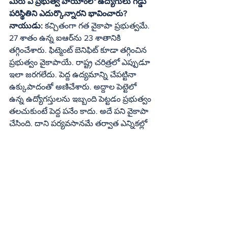
మీరు ఏ ప్రభుత్వ హయాంలో ఉద్యోగులు గడ్డు 
పరిస్థితిని ఎదుర్కొన్నారని భావించారు?
నాయుడు: 
కచ్చితంగా గత వైకాపా ప్రభుత్వమే. 
27 శాతం ఉన్న ఐఆర్‌ను 23 శాతానికి 
తగ్గించేశారు. ఫిట్మెంట్‌ బెనిఫిట్‌ కూడా తగ్గించిన 
ప్రభుత్వం వైకాపాయే. రాష్ట్ర చరిత్రలో ఎప్పుడూ 
ఇలా జరగలేదు. పెద్ద ఉద్యమాన్ని చేపట్టినా 
ఉక్కుపాదంతో అణిచేశారు. అద్దాల పెట్టెలో 
ఉన్న ఉద్యోగస్తులను ఇబ్బంది పెట్టడం ప్రభుత్వం 
తలచుకుంటే పెద్ద పనేం కాదు. అదే పని వైకాపా 
చేసింది. దాని పర్యవసానమే తర్వాత ఎన్నికల్లో 
చూశాం. ట్రేడ్‌ యూనియన్లయితే ప్రభుత్వం 
మీద దండయాత్ర చేయగలవు. కానీ ఉద్యోగ 
సంఘాలు ఆ పని చేయలేవు. ఏదో ఒక పార్టీతో 
అనుబంధంగా ట్రేడ్‌ యూనియన్లు పని 
చేస్తున్నందున వారికిది సులువు. కానీ 
ఉద్యోగులు పార్టీలతో అనుబంధంగా ఉండరు. 
సమయం వచ్చినప్పుడు మాత్రమే ఉద్యోగులు 
సత్తా చూపిస్తారు.