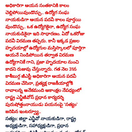
అధికారిగా ఆయన సంతకానికి కాలం 
చెల్లిపోయివుండొచ్చు.. ఉద్యోగ సంఘ 
నాయకుడిగా ఆయన పదవీ కాలం పూర్తయి 
వుండొచ్చు.. ఒక ఉద్యోగికైనా, ఉద్యోగ సంఘ 
నాయకుడికైనా ఇది సాధారణం. ఏదో ఒకరోజు 
పదవీ విరమణ తప్పదు. కానీ ఇక్కడ ప్రజల 
హృదయాల్లో ఉద్యోగుల మస్తిస్కాలలో పూర్తిగా 
ఆయనే నిండిపోయిన తర్వాత విరమణ 
ఉద్యోగానికే గాని, ప్రజా హృదయాల నుంచి 
కాదని రుజువు చేస్తున్నారు. గత నెల 31న 
కాశీబుగ్గ జీఎస్టీ అధికారిగా ఆయన పదవీ 
విరమణ చేసినా, ప్రత్యక్ష రాజకీయాల్లోకి 
రావాలన్న అనేకమంది ఆకాంక్షల నేపధ్యంలో 
రాష్ట్ర ఎన్జీజీవోస్‌ ప్రధాన కార్యదర్శి 
పురుషోత్తంనాయుడు పయనంపై ‘సత్యం’ 
జరిపిన ఇంటర్వ్యూ..
సత్యం: జిల్లా ఎన్జీవో నాయకుడిగా, రాష్ట్ర 
అధ్యక్షుడిగా, సహాధ్యక్షుడిగా, ప్రధాన 