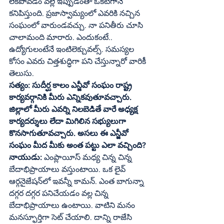
లేకపోవడం వల్లే ఇప్పుడంతా ఒకటిగానే 
కనిపిస్తుంది. ప్రజాస్వామ్యంలో ఎవరికి నచ్చిన 
సంఘంలో వారుండవచ్చు. నా పనితీరు చూసి 
చాలామంది మారారు. ఎందుకంటే.. 
ఉద్యోగులంటేనే ఇంటిలెక్చువల్స్‌. సమస్యల 
కోసం ఎవరు చిత్తశుద్ధిగా పని చేస్తున్నారో వారికీ 
తెలుసు. 
సత్యం: సుదీర్ఘ కాలం ఎన్జీవో సంఘం రాష్ట్ర 
కార్యవర్గానికి మీరు ఎన్నికవుతూవచ్చారు. 
జిల్లాలో మీరు ఎవర్ని నిలబెడితే వారే అధ్యక్ష 
కార్యదర్శులు లేదా మిగిలిన సభ్యులుగా 
కొనసాగుతూవచ్చారు. అసలు ఈ ఎన్జీవో 
సంఘం మీద మీకు అంత పట్టు ఎలా వచ్చింది?
నాయుడు:
 ఎంప్లాయీస్‌ మధ్య చిన్న చిన్న 
బేదాభిప్రాయాలు వస్తుంటాయి. ఒక లైవ్‌ 
ఆర్గనైజేషన్‌లో ఇవన్నీ కామన్‌. ఎంత బాగున్నా 
దగ్గర దగ్గర పనిచేయడం వల్ల చిన్న 
బేదాభిప్రాయాలు ఉంటాయి. వాటిని మనం 
మనస్ఫూర్తిగా సెట్‌ చేయాలి. దాన్ని రాజేసి 