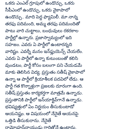
ఒకరు ఎంఎల్‌ గ్రూపులో ఉండొచ్చు, ఒకరు 
సీపీఎంలో ఉండొచ్చు, ఒకరు వైకాపాలో 
ఉండొచ్చు.. మాది పెద్ద ఫ్యామిలీ. మా నాన్న 
తరఫు పదిమంది, అమ్మ తరఫు పదిమందితో 
పాటు వారి చుట్టాలు, బంధువులు రకరకాల 
పార్టీల్లో ఉన్నారు. ప్రజాస్వామ్యంలో ఇది 
సహజం. ఎవరు ఏ పార్టీలో ఉంటారన్నది 
వారిష్టం. ఎవర్నీ మనం ఇన్‌ఫ్లుయెన్స్‌ చేయలేం. 
ఎవరు ఏ పార్టీలో ఉన్నా కుటుంబంతో కలిసి 
వుండటం, పార్టీ కోసం బలంగా పని చేయడమే 
మాకు తెలిసిన విద్య. ప్రస్తుతం సతీష్‌ వైకాపాలో 
ఉన్నా ఆ పార్టీలో క్రియాశీలక పదవిలో లేడు. ఆ 
పార్టీ గత కొన్నాళ్లుగా ప్రజలకు దూరంగా ఉంది. 
సతీష్‌ ప్రస్తుతం కార్యకర్తగా మాత్రమే ఉన్నాడు. 
ప్రస్తుతానికి పార్టీలో ఇన్‌యాక్టివ్‌గానే ఉన్నాడు. 
భవిష్యత్తులో ఏం నిర్ణయం తీసుకుంటాడో 
ఆయనిష్టం. ఆ విషయంలో నేనైతే ఆయనపై 
ఒత్తిడి తీసుకురాను. నేనైతే 
రామ్మోహన్‌నాయుడు గారితోనే ఉంటాను.