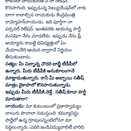
కాకుండా నాయకులతోనే నా రిలేషన్‌ 
కొనసాగింది. ఇప్పుడున్న సిట్యుయేషన్‌లో నాకు 
బాగా కావాల్సిన నాయకుడు కేంద్రమంత్రి 
రామ్మోహన్‌నాయుడు. ఇది పూర్తిగా నా 
పర్సనల్‌ రిలేషన్‌. ఇంతవరకు ఆయన్ను పార్టీ 
మనిషిగా నేను చూడలేదు. ఇప్పుడు నేను ఫ్రీ 
అయ్యాను కాబట్టి భవిష్యత్తులో ఏం 
చేయాలనేది ఆయన ద్వారానే నిర్ణయం 
తీసుకుంటాను.
సత్యం: మీ చిన్నాన్న చౌదరి బాబ్జీ టీడీపీలో 
ఉన్నారు. మీరు టీడీపీకి అనుకూలంగానే 
మాట్లాడుతున్నారు. కానీ మీ అబ్బాయి సతీష్‌ 
మాత్రం వైకాపాలో కొనసాగుతున్నాడు. 
ఇప్పుడు మీరు టీడీపీకి వెళ్తే.. సతీష్‌ కూడా పార్టీ 
మారుతారా?
నాయుడు: 
మా కుటుంబంలో ప్రజాస్వామ్యం 
నాలుగు పాదాలా నడుస్తుంది. కమ్యూనిస్టు 
పార్టీలో ఉన్న గ్రూపులన్నింటిలోనూ మా 
పెద్దలున్నారు. ఎవరి ఇండివిడ్యువాలిటీ వారిది. 