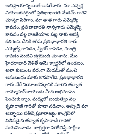
అభిప్రాయాన్నయితే అడిగేవారు. మా ఎచ్చెర్ల 
నియోజకవర్గంలో ప్రతిభాభారతి మేడమ్‌ గారిని 
చూస్తూ పెరిగాం. మా తాత గారు ఎమ్మెల్యే 
కావడం, ప్రతిభాభారతి నాన్నగారు ఎమ్మెల్యే 
కావడం వల్ల రాజకీయాల పట్ల నాకు ఆసక్తి 
కలిగింది. దీనికి తోడు ప్రతిభాభారతి గారు 
ఎమ్మెల్యే కావడం, స్పీకర్‌ కావడం, మంత్రి 
కావడం వంటివి దగ్గరుండి చూశాను. మేం 
హైదరాబాద్‌ వెళితే ఆమె క్వార్టర్‌లో ఉండటం, 
అలా కుటుంబ పరంగా మేడమ్‌తో మంచి 
అనుబంధం మాకు కొనసాగేది. ప్రతిభాభారతి 
గారు వేరే నియోజకవర్గానికి మారిన తర్వాత 
రామ్మోహన్‌నాయుడు మీద అభిమానం 
పెంచుకున్నాం. మధ్యలో బంధుత్వం వల్ల 
కృపారాణి గారితో కూడా నడిచాం. అప్పుడే మా 
అబ్బాయి సతీష్‌ ప్రజారాజ్యం కాంగ్రెస్‌లో 
విలీనమైన తర్వాత కృపారాణి గారితో 
పయనించాడు. జాగ్రత్తగా పరిశీలిస్తే పార్టీలు 