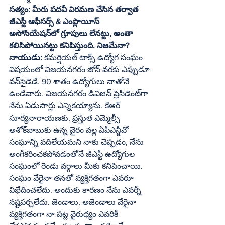
సత్యం: మీరు పదవీ విరమణ చేసిన తర్వాత 
జీఎస్టీ ఆఫీసర్స్‌ & ఎంప్లాయీస్‌ 
అసోసియేషన్‌లో గ్రూపులు లేనట్టు, అంతా 
కలిసిపోయినట్టు కనిపిస్తుంది. నిజమేనా?
నాయుడు:
 కమర్షియల్‌ టాక్స్‌ ఉద్యోగ సంఘం 
విషయంలో విజయనగరం జోన్‌ వరకు ఎప్పుడూ 
వన్‌సైడెడే. 90 శాతం ఉద్యోగులు నాతోనే 
ఉండేవారు. విజయనగరం డివిజన్‌ ప్రెసిడెంట్‌గా 
నేను ఏడుసార్లు ఎన్నికయ్యాను. కేఆర్‌ 
సూర్యనారాయణకు, ప్రస్తుత ఎమ్మెల్సీ 
అశోక్‌బాబుకు ఉన్న వైరం వల్ల ఏపీఎన్జీవో 
సంఘాన్ని వదిలేయమని నాకు చెప్పడం, నేను 
అంగీకరించకపోవడంతోనే జీఎస్టీ ఉద్యోగుల 
సంఘంలో రెండు వర్గాలు మీకు కనిపించాయి. 
సంఘం వేరైనా తనతో వ్యక్తిగతంగా ఎవరూ 
విభేదించలేదు. అందుకు కారణం నేను ఎవర్నీ 
నష్టపర్చలేదు. జెండాలు, అజెండాలు వేరైనా 
వ్యక్తిగతంగా నా పట్ల వైరుధ్యం ఎవరికీ 