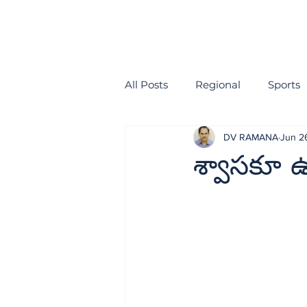
All Posts
Regional
Sports
DV RAMANA
Jun 2
health
EDITORIAL
శ్వాసకూ 