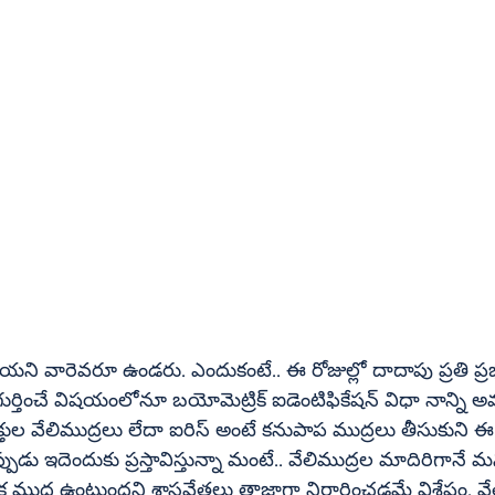
లియని వారెవరూ ఉండరు. ఎందుకంటే.. ఈ రోజుల్లో దాదాపు ప్రతి ప్
 బయోమెట్రిక్‌ ఐడెంటిఫికేషన్‌ విధా నాన్ని అమలు చేస్తున్నారు. 
ఐరిస్‌ అంటే కనుపాప ముద్రలు తీసుకుని ఈ కేవైసీ చేయడం 
పుడు ఇదెందుకు ప్రస్తావిస్తున్నా మంటే.. వేలిముద్రల మాదిరిగానే 
క ముద్ర ఉంటుందని శాస్త్రవేత్తలు తాజాగా నిర్థారించడమే విశేషం. వే