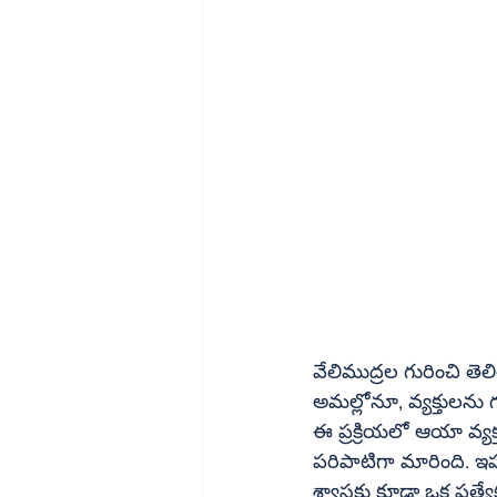
వేలిముద్రల గురించి తె
అమల్లోనూ, వ్యక్తులను గుర్తించే విషయంలోనూ
ఈ ప్రక్రియలో ఆయా వ్యక్తుల వేలిముద్రలు లేదా 
పరిపాటిగా మారింది. ఇప్
శ్వాసకు కూడా ఒక ప్రత్యే