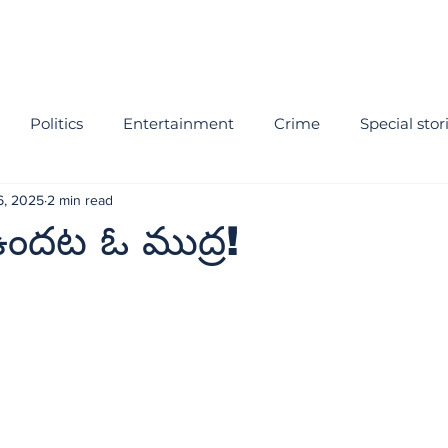
Politics
Entertainment
Crime
Special stor
6, 2025
2 min read
ఉందట ఓ ముద్ర!