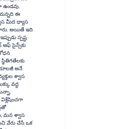
లా ఉండవు. 
యన్నది ఈ 
్వాస మీద ధ్యాస 
టారు. అయితే ఇది 
్పుడు స్పష్ట 
స్థితిగతేలకు 
క్కు వద్ద 
రతో 
ు, మన శ్వాస 
చి వేరు చేసే ఒక 