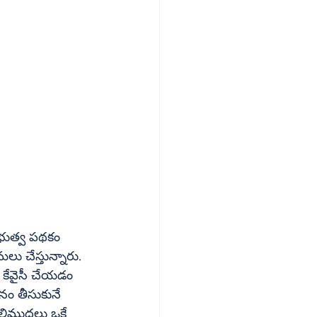
రభుత్వ పథకం 
మనం తీసుకునే 
లిముద్రలు ఒకే 