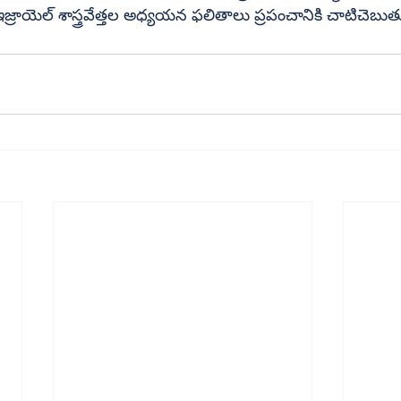
లేని శాస్త్రీయ సత్యమని ఇజ్రాయెల్‌ శాస్త్రవేత్తల అధ్యయన ఫలితాలు ప్రపంచానికి చాటిచ