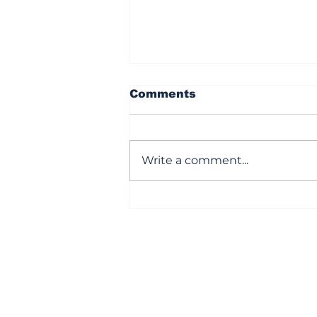
Comments
Write a comment...
సొంతింటి కలను చెరిపేస్తున్న
జెన్‌జీ!
Subscribe to Our Newsl