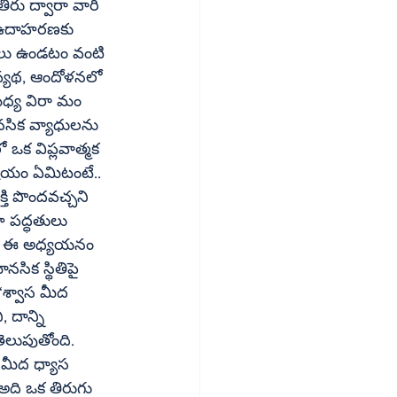
ీరు ద్వారా వారి 
ు. ఉదాహరణకు 
ాలు ఉండటం వంటి 
 వ్యథ, ఆందోళనలో 
ధ్య విరా మం 
నసిక వ్యాధులను 
ిషయం ఏమిటంటే.. 
తి పొందవచ్చని 
ాయని ఈ అధ్యయనం 
సిక స్థితిపై 
‘శ్వాస మీద 
 దాన్ని 
లుపుతోంది. 
 మీద ధ్యాస 
ది ఒక తిరుగు 