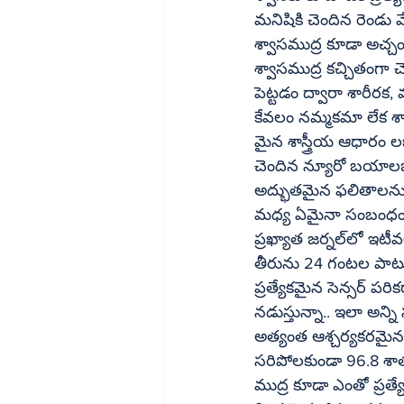
మనిషికి చెందిన రెండు 
శ్వాసముద్ర కూడా అచ్
శ్వాసముద్ర కచ్చితంగా చె
పెట్టడం ద్వారా శారీరక
కేవలం నమ్మకమా లేక శాస
మైన శాస్త్రీయ ఆధారం లభించింది. ఇజ్రాయెల్‌కు చెందిన ప్రముఖ 
చెందిన న్యూరో బయాలజీ ప్రొఫెసర్‌ నోమ్‌ సోబెల్‌ నేతృత్వంలోని బ
అద్భుతమైన ఫలితాలను ప్ర
మధ్య ఏమైనా సంబంధం ఉందా
ప్రఖ్యాత జర్నల్‌లో ఇటీవల ప్రచురితమయ్యాయి. పరిశోధనలో భాగంగా వంద మందికి పైగా వ్యక్తుల శ్వాస 
తీరును 24 గంటల పాటు న
ప్రత్యేకమైన సెన్సర్‌ పరికరాలు అమర్చారు. వారు నిద్రలో ఉన్నా, మేల్కొని ఉన్నా, మాట్లాడుతున్నా, 
నడుస్తున్నా.. ఇలా అన్ని సమయాల్ల
అత్యంత ఆశ్చర్యకరమైన 
సరిపోలకుండా 96.8 శాతం
ముద్ర కూడా ఎంతో ప్రత్