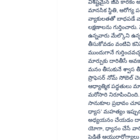
విశిష్టమైన జీవ కారకం అ
మానసిక స్థితి, ఆరోగ్య 
వ్యాకులతతో బాధపడే వా
లక్షణాలను గుర్తించారు
ఉన్నవారు మేల్కొని ఉన
తీసుకోవడం వంటివి కని
ముందుగానే గుర్తించవచ్చని శాస్త
మార్పుకు దారితీసే అ
మనం తీసుకునే శ్వాస తీ
ప్రొఫెసర్‌ నోమ్‌ సోబెల్‌ చెబుతున్నారు.   ధ్యానం, శ్వాసా భ్యాసం (ప్రాణాయామం) వంటి యోగా పద్ధతులు 
ఆధ్యాత్మిక పద్ధతులు మ
మరోసారి నిరూపించింది. 
సానుకూల ప్రభావం చూపవచ
ధ్యాస’ మహత్యం ఇప్పుడు శ
అధ్యయనం చేయడం ద్వార
యోగా, ధ్యానం చేసే వార
పెడితే ఆయురారోగ్యాల