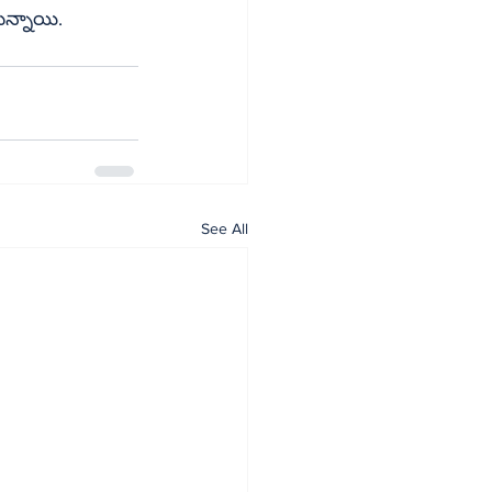
ెబుతున్నాయి.
See All