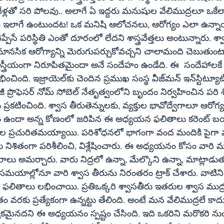
వేళ్లతో సరి పోలవు.. అలాగే ఏ ఇద్దరు మనుషుల వేలిముద్రలూ ఒకే
చం ఇలాగే ఉంటుందట! ఒక మనిషి ఆలోచనలు, ఆరోగ్యం ఎలా ఉన్నా
ప్పేసే పరిస్థితి ఎంతో దూరంలో లేదని శాస్త్రవేత్తలు అంటున్నారు. శ
, మానసిక ఆరోగ్యాన్ని మెరుగుపర్చుకోవచ్చని చాలామంది చెబుతుం
్త్రీయంగా నిరూపితమైందా అనే సందేహం ఉండేది. ఈ  సందేహాలకే ఇప
సంస్థ వీజ్‌మన్‌ ఇన్‌స్టిట్యూట్‌ ఆఫ్‌ సైన్స్‌కు 
ృందం నిర్వహించిన పరి శోధన 
కటించింది. శ్వాస తీరుతెన్నులకు, వ్యక్తుల భావోద్వేగాలూ ఆరోగ్య 
 అన్న కోణంలో జరిపిన ఈ అధ్యయన ఫలితాలు కరెంట్‌ బయాలజీ అనే 
ిశితంగా పరిశీలించి, విశ్లేషించారు. ఈ అధ్యయనం కోసం వారి ము
ోనూ వారి శ్వాస తీరును నిరంతరం ట్రాక్‌ చేశారు. వాటిని విశ్లేషించగా 
ఫలితాలు లభించాయి. ప్రతిఒక్కరి శ్వాసతీరు ఇతరుల శ్వాస ముద్
 వరకు ప్రత్యేకంగా ఉన్నట్టు తేలింది. అంటే మన వేలిముద్రలే కాద
యేకమైనదని ఈ అధ్యయనం స్పష్టం చేసింది. ఇది ఒకరిని మరొకరి నుం