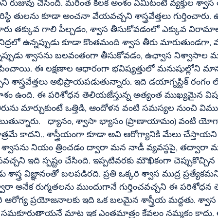
ని రుజువు చేసింది. మరింత కీలక అంశం ఏమిటంటే వ్యక్తుల శ్వాస త
పరిస్థి తులను కూడా అంచనా వేయవచ్చని శాస్త్రవేత్తలు గుర్తించార
రు తక్కువ గాలి పీల్చడం, శ్వాస తీసుకోవడంలో ఎక్కువ విరామ
. నిద్రలో ఉన్నప్పుడు కూడా కొంతమంది శ్వాస తీరు మారుతుండగా,
్నప్పుడు శ్వాసను బలవంతంగా తీసుకోవడం, ఉఛ్వాస నిశ్వాసాల మ
పించాయి. ఈ లక్షణాల ఆధారంగా భవిష్యత్తులో మనుషుల్లోని మా
్రవేత్తలు అభిప్రాయపడుతున్నారు. ఇది డయాగ్నస్టిక్‌ రంగం లో ఒక విప్లవాత్మక 
వకాశం ఉంది. ఈ పరిశోధన తెలియజేస్తున్న అత్యంత ముఖ్యమైన వ
రును మార్చుకుంటే ఒత్తిడి, ఆందోళన వంటి సమస్యల నుంచి విముక్
ాత్రమే కాదని.. శాస్త్రీయంగా కూడా అవి ఆరోగ్యానికి మేలు చేస్త
శ్వాసను నియం త్రించడం ద్వారా మన నాడీ వ్యవస్థపై, తద్వారా మాన
్చని ఇది స్పష్టం చేసింది. ఇప్పటివరకు మౌఖికంగా చెప్పుకొచ్చిన 
ాస్త్ర విజ్ఞానంతో బలపడిరది. ప్రతి ఒక్కరి శ్వాస ముద్ర ప్రత్యేకమని,
ా అనేక రుగ్మతలను ముందుగానే గుర్తించవచ్చని ఈ పరిశోధన తె
ి ఆరోగ్య ప్రయోజనాలకు ఇది ఒక బలమైన శాస్త్రీయ మద్దతు. శ్వాస
ు సమకూరుతాయనే మాట ఇక ఎంతమాత్రం కేవలం నమ్మకం కాదు. అ