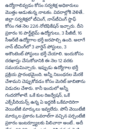
ఉద్యోగాలివ్వడం కోసం సర్వశిక్ష అధికారులు 
మొత్తం ఆడుతున్న నాటకం. వివరాల్లోకి వెళితే..
జిల్లా సర్వశిక్షలో టీచింగ్‌, నాన్‌టీచింగ్‌ స్టాఫ్‌ 
కోసం గత నెల 22న నోటిఫికేషన్‌ ఇచ్చారు. దీని 
ప్రకారం 16 పార్ట్‌టైమ్‌ ఉద్యోగులు, 3 పీజీటీ, 16 
సీఆర్‌టీ ఉద్యోగాల భర్తీ జరపాల్సి ఉంది. అలాగే 
నాన్‌ టీచింగ్‌లో 3 వార్డెన్‌ పోస్టులు, 3 
అకౌంటెంట్‌ పోస్టులు భర్తీ చేయాలి. ఇందుకోసం 
దరఖాస్తు చేసుకోడానికి ఈ నెల 12 వరకు 
సమయమిచ్చారు. ఇప్పుడు ఉద్యోగాల భర్తీ 
ప్రక్రియ ప్రారంభమైంది. అన్నీ నిబంధనల మేరకే 
చేశామని చెప్పుకోవడం కోసం మెరిట్‌ జాబితాను 
విడుదల చేశారు. కానీ ఇందులో అన్నీ 
గందరగోళాలే. ఒకే కుల రిజర్వేషన్‌, ఒకే 
ఎక్స్‌పీరియన్స్‌ ఉన్న ఏ ఇద్దరికీ ఒకేమాదిరిగా 
వెయిటేజీ మార్కులు ఇవ్వలేదు. పోనీ వెయిటేజీ 
మార్కుల ప్రకారం ఓవరాల్‌గా వచ్చిన పర్సంటేజీ 
ప్రకారం ఇంటర్వ్యూలకు పిలిచారా అంటే.. అదీ 