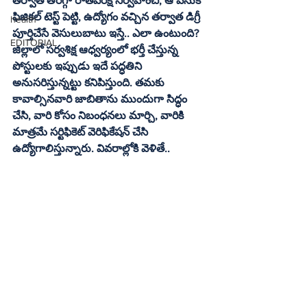
తర్వాత తీరిగ్గా రాతపరీక్ష నిర్వహించి, ఆ వెనుక 
ఫిజికల్‌ టెస్ట్‌ పెట్టి, ఉద్యోగం వచ్చిన తర్వాత డిగ్రీ 
health
పూర్తిచేసే వెసులుబాటు ఇస్తే.. ఎలా ఉంటుంది? 
EDITORIAL
జిల్లాలో సర్వశిక్ష ఆధ్వర్యంలో భర్తీ చేస్తున్న 
పోస్టులకు ఇప్పుడు ఇదే పద్ధతిని 
అనుసరిస్తున్నట్టు కనిపిస్తుంది. తమకు 
కావాల్సినవారి జాబితాను ముందుగా సిద్ధం 
చేసి, వారి కోసం నిబంధనలు మార్చి, వారికి 
మాత్రమే సర్టిఫికెట్‌ వెరిఫికేషన్‌ చేసి 
ఉద్యోగాలిస్తున్నారు. వివరాల్లోకి వెళితే..