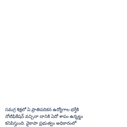
సమగ్ర శిక్షలో ఏ ప్రాతిపదికన ఉద్యోగాల భర్తీకి 
నోటిఫికేషన్‌ వచ్చినా దానికి ఏదో శాపం ఉన్నట్టు 
కనిపిస్తుంది. వైకాపా ప్రభుత్వం అధికారంలో 