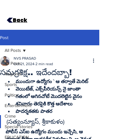
Back
Post
All Posts
NVS PRASAD
All Posts
Oct 21, 2024
2 min read
సమగ్రశిక్ష.. ఇదేందబ్బా!
Regional
Sports
వెయిటేజ్‌, ఎక్స్‌పీరియన్స్‌ నై జాంతా
Politics
గతంలో ఆగినచోటే మొదలెట్టిన వైనం
శనివారం తెరపైకి కొత్త ఆదేశాలు
Entertainment
పాదర్శకతకు పాతర
Crime
(సత్యంన్యూస్‌, శ్రీకాకుళం)
Special stories
పోలీస్‌ ఎస్‌ఐ ఉద్యోగం ముందు ఇచ్చేసి, ఆ 
EDUCATION