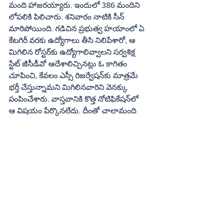
మంది హాజరయ్యారు. ఇందులో 386 మందిని 
లోపలికి పిలిచారు. శనివారం నాటికి సీన్‌ 
మారిపోయింది. గడిచిన ప్రభుత్వ హయాంలో ఏ 
కేటగిరీ వరకు ఉద్యోగాలు తీసి నిలిపేశారో, ఆ 
మిగిలిన రోస్టర్‌కు ఉద్యోగాలివ్వాలని సర్వశిక్ష 
స్టేట్‌ జీసీడీవో ఆదేశాలిచ్చినట్లు ఓ కాగితం 
చూపించి, కేవలం ఎస్సీ రిజర్వేషన్‌కు మాత్రమే 
భర్తీ చేస్తున్నామని మిగిలినవారిని వెనక్కు 
పంపించేశారు. వాస్తవానికి కొత్త నోటిఫికేషన్‌లో 
ఆ విషయం పేర్కొనలేదు. దీంతో చాలామంది 
దరఖాస్తు ఫీజు చెల్లించి మరీ అప్లై చేశారు. 
సోషల్‌ సీఆర్‌టీ పోస్టు జనరల్‌ కేటగిరీ అని 
పేర్కొనడంలో అనేకమంది దరఖాస్తు 
చేసుకున్నారు. కానీ ఇప్పుడు అది ఎస్సీ 
రిజర్వేషన్‌కు వెళ్తుందని చెబుతున్నారు. ఏ 
నిష్పత్తిలో ఇంటర్వ్యూకు పిలిచారో సర్వశిక్ష 
అధికారులు చెప్పలేకపోతున్నారు. ఎందుకంటే 
మెరిట్‌ జాబితా ప్రకారం 1:20లో ఉన్నవారు 
తమకు ఇంకా పిలుపు రాలేదని చూస్తున్నారు. 