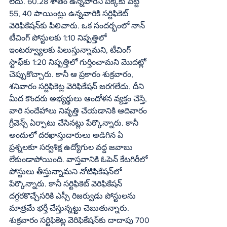
లేదు. 60.28 శాతం ఉన్నవారిని పక్కకు పెట్టి 
55, 40 పాయింట్లు ఉన్నవారికి సర్టిఫికెట్‌ 
వెరిఫికేషన్‌కు పిలిచారు. ఒక సందర్భంలో నాన్‌ 
టీచింగ్‌ పోస్టులకు 1:10 నిష్పత్తిలో 
ఇంటర్వ్యూలకు పిలుస్తున్నామని, టీచింగ్‌ 
స్టాఫ్‌కు 1:20 నిష్పత్తిలో గుర్తించామని మొదట్లో 
చెప్పుకొచ్చారు. కానీ ఆ ప్రకారం శుక్రవారం, 
శనివారం సర్టిఫికెట్ల వెరిఫికేషన్‌ జరగలేదు. దీని 
మీద కొందరు అభ్యర్థులు ఆందోళన వ్యక్తం చేస్తే, 
వారి సందేహాలు నివృత్తి చేయడానికి ఆదివారం 
గ్రీవెన్స్‌ ఏర్పాటు చేసినట్లు పేర్కొన్నారు. కానీ 
అందులో దరఖాస్తుదారులు అడిగిన ఏ 
ప్రశ్నలకూ సర్వశిక్ష ఉద్యోగుల వద్ద జవాబు 
లేకుండాపోయింది. వాస్తవానికి ఓపెన్‌ కేటగిరీలో 
పోస్టులు తీస్తున్నామని నోటిఫికేషన్‌లో 
పేర్కొన్నారు. కానీ సర్టిఫికెట్‌ వెరిఫికేషన్‌ 
దగ్గరకొచ్చేసరికి ఎస్సీ రిజర్వుడు పోస్టులను 
మాత్రమే భర్తీ చేస్తున్నట్టు చెబుతున్నారు. 
శుక్రవారం సర్టిఫికెట్ల వెరిఫికేషన్‌కు దాదాపు 700 