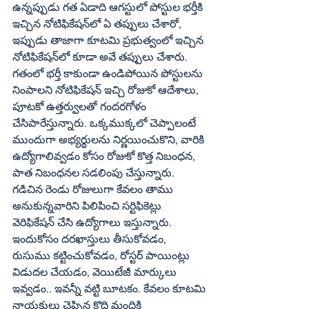
ఉన్నప్పుడు గత ఏడాది ఆగస్టులో పోస్టుల భర్తీకి 
ఇచ్చిన నోటిఫికేషన్‌లో ఏ తప్పులు చేశారో, 
ఇప్పుడు తాజాగా కూటమి ప్రభుత్వంలో ఇచ్చిన 
నోటిఫికేషన్‌లో కూడా అవే తప్పులు చేశారు. 
గతంలో భర్తీ కాకుండా ఉండిపోయిన పోస్టులను 
నింపాలని నోటిఫికేషన్‌ ఇచ్చి రోజుకో ఆదేశాలు, 
పూటకో ఉత్తర్వులతో గందరగోళం 
చేసిపారేస్తున్నారు. ఒక్కముక్కలో చెప్పాలంటే 
ముందుగా అభ్యర్థులను నిర్ణయించుకొని, వారికి 
ఉద్యోగాలివ్వడం కోసం రోజుకో కొత్త నిబంధన, 
పాత నిబంధనల సడలింపు చేస్తున్నారు. 
గడిచిన రెండు రోజులుగా కేవలం తాము 
అనుకున్నవారిని పిలిపించి సర్టిఫికెట్లు 
వెరిఫికేషన్‌ చేసి ఉద్యోగాలు ఇస్తున్నారు. 
ఇందుకోసం దరఖాస్తులు తీసుకోవడం, 
రుసుము కట్టించుకోవడం, రోస్టర్‌ పాయింట్లు 
విడుదల చేయడం, వెయిటేజీ మార్కులు 
ఇవ్వడం.. ఇవన్నీ వట్టి బూటకం. కేవలం కూటమి 
నాయకులు చెప్పిన కొద్ది మందికి 