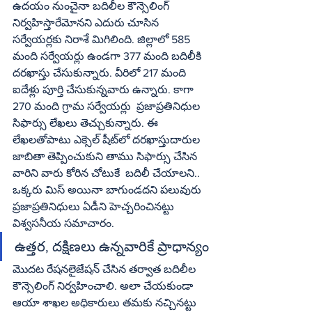
ఉదయం నుంచైనా బదిలీల కౌన్సెలింగ్‌ 
నిర్వహిస్తారేమోనని ఎదురు చూసిన 
సర్వేయర్లకు నిరాశే మిగిలింది. జిల్లాలో 585 
మంది సర్వేయర్లు ఉండగా 377 మంది బదిలీకి 
దరఖాస్తు చేసుకున్నారు. వీరిలో 217 మంది 
ఐదేళ్లు పూర్తి చేసుకున్నవారు ఉన్నారు. కాగా 
270 మంది గ్రామ సర్వేయర్లు  ప్రజాప్రతినిధుల 
సిఫార్సు లేఖలు తెచ్చుకున్నారు. ఈ 
లేఖలతోపాటు ఎక్సెల్‌ షీట్‌లో దరఖాస్తుదారుల 
జాబితా తెప్పించుకుని తాము సిఫార్సు చేసిన 
వారిని వారు కోరిన చోటుకే  బదిలీ చేయాలని.. 
ఒక్కరు మిస్‌ అయినా బాగుండదని పలువురు 
ప్రజాప్రతినిధులు ఏడీని హెచ్చరించినట్టు 
విశ్వసనీయ సమాచారం.
ఉత్తర, దక్షిణలు ఉన్నవారికే ప్రాధాన్యం
మొదట రేషనలైజేషన్‌ చేసిన తర్వాత బదిలీల 
కౌన్సెలింగ్‌ నిర్వహించాలి. అలా చేయకుండా 
ఆయా శాఖల అధికారులు తమకు నచ్చినట్టు 