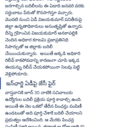
జరగాల్సిన బదిలీలను ఈ ఏడాది జనవరి వరకు 
సర్దుబాటు పేరుతో కొనసాగిస్తూ వచ్చారు. 
మొదటి నుంచి ఏడీ విజయకుమార్‌ పనితీరుపై 
జిల్లా ఉన్నతాధికారులు అసంతృప్తితో ఉన్నారు. 
దీన్ని గ్రహించిన విజయకుమార్‌ అనకాపల్లికి 
చెందిన అధికార కూటమి ప్రజాప్రతినిధి 
సిపార్సుతో ఆ జిల్లాకు బదిలీ 
చేయించుకున్నారు.  అయితే అక్కడి అధికారి 
రిలీవ్‌ కాకపోవడాన్ని కారణంగా చూపి ఇక్కడ 
ఈయన్ను రిలీవ్‌ చేయకపోయినా సెలవు పెట్టి 
వెళ్లిపోయారు.
వాస్తవానికి జూన్‌ 30 నాటికి సచివాలయ 
ఉద్యోగుల బదిలీ ప్రక్రియ పూర్తి కావాల్సి ఉంది. 
అయితే ఈ నెల ఒకటో తేదీన పింఛన్లు పంపిణీ 
ఉండటంతో అది పూర్తి చేశాకే బదిలీ చేయాలని 
ప్రభుత్వం ఆదేశించింది. ఆ మేరకు పింఛన్ల 
పంపిణీ పూర్తి అయిన  తర్వాత ఆ రోజు రాత్రి 10 