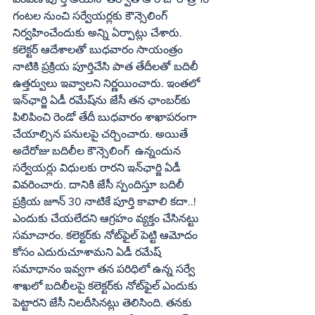
గంటల నుంచి సర్వేయర్లకు కౌన్సెలింగ్‌ 
నిర్వహించేందుకు అన్ని ఏర్పాట్లు చేశారు. 
కలెక్టర్‌ ఆదేశాలతో బుధవారం సాయంత్రం 
నాటికి ప్రక్రియ పూర్తిచేసి పాత తేదీలతో బదిలీ 
ఉత్తర్వులు ఇవ్వాలని నిర్ణయించారు. ఇంతలో 
ఇన్‌ఛార్జి ఏడీ రమేష్‌ను జేసీ తన ఛాంబర్‌కు 
పిలిపించి రెండో తేదీ బుధవారం శాఖాపరంగా 
చేయాల్సిన పనులపై చర్చించారు. అయితే 
అదేరోజు బదిలీల కౌన్సెలింగ్‌  ఉన్నందున 
సర్వేయర్లు విధులకు రారని ఇన్‌ఛార్జి ఏడీ 
వివరించారు. దానికి జేసీ స్పందిస్తూ బదిలీ 
ప్రక్రియ జూన్‌ 30 నాటికే పూర్తి కావాలి కదా..! 
ఎందుకు చేయలేదని ఆగ్రహం వ్యక్తం చేసినట్టు 
సమాచారం. కలెక్టర్‌కు నోట్‌ఫైల్‌ పెట్టి ఆమోదం 
కోసం ఎదురుచూశామని ఏడీ రమేష్‌ 
సమాధానం ఇవ్వగా తన పరిధిలో ఉన్న సర్వే 
శాఖలో బదిలీలపై కలెక్టర్‌కు నోట్‌ఫైల్‌ ఎందుకు 
పెట్టారని జేసీ నిలదీసినట్లు తెలిసింది. తనకు 