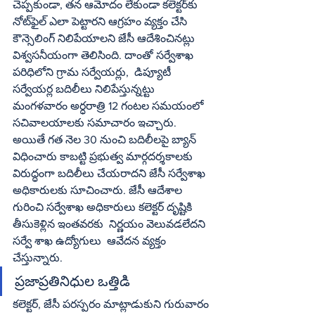
చెప్పకుండా, తన ఆమోదం లేకుండా కలెక్టర్‌కు 
నోట్‌ఫైల్‌ ఎలా పెట్టారని ఆగ్రహం వ్యక్తం చేసి 
కౌన్సెలింగ్‌ నిలిపేయాలని జేసీ ఆదేశించినట్లు 
విశ్వసనీయంగా తెలిసింది. దాంతో సర్వేశాఖ 
పరిధిలోని గ్రామ సర్వేయర్లు,  డిప్యూటీ 
సర్వేయర్ల బదిలీలు నిలిపేస్తున్నట్టు 
మంగళవారం అర్ధరాత్రి 12 గంటల సమయంలో 
సచివాలయాలకు సమాచారం ఇచ్చారు. 
అయితే గత నెల 30 నుంచి బదిలీలపై బ్యాన్‌ 
విధించారు కాబట్టి ప్రభుత్వ మార్గదర్శకాలకు 
విరుద్ధంగా బదిలీలు చేయరాదని జేసీ సర్వేశాఖ 
అధికారులకు సూచించారు. జేసీ ఆదేశాల 
గురించి సర్వేశాఖ అధికారులు కలెక్టర్‌ దృష్టికి 
తీసుకెళ్లిన ఇంతవరకు  నిర్ణయం వెలువడలేదని 
సర్వే శాఖ ఉద్యోగులు  ఆవేదన వ్యక్తం 
చేస్తున్నారు.
ప్రజాప్రతినిధుల ఒత్తిడి
కలెక్టర్‌, జేసీ పరస్పరం మాట్లాడుకుని గురువారం 