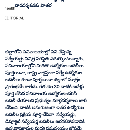
పారదర్శకతకు పాతర
health
EDITORIAL
జిల్లాలోని సచివాలయాల్లో పని చేస్తున్న 
సర్వేయర్లు విచిత్ర పరిస్థితి ఎదుర్కొంటున్నారు. 
సచివాలయాల్లోని మిగతా ఉద్యోగుల బదిలీలు 
పూర్తయినా, రాష్ట్ర వ్యాప్తంగా సర్వే ఉద్యోగుల 
బదిలీలు కూడా పూర్తయినా జిల్లాలో మాత్రం 
ప్రారంభమే కాలేదు. గత నెల 30 నాటికి ఐదేళ్లు 
పూర్తి చేసిన సచివాలయ ఉద్యోగులందరినీ 
బదిలీ చేయాలని ప్రభుత్వం మార్గదర్శకాలు జారీ 
చేసింది. వాటికి అనుగుణంగా ఇతర ఉద్యోగుల 
బదిలీల ప్రక్రియ పూర్తి చేసినా  సర్వేయర్లు, 
డిప్యూటీ సర్వేయర్ల బదిలీలు జరగకపోవడానికి 
ఉన్నతాధికారుల మధ్య సమన్వయం లోపమే 