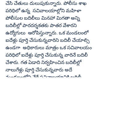
చేసి చేతులు దులుపుకున్నారు. పోలీసు శాఖ 
పరిధిలో ఉన్న  సచివాలయాల్లోని మహిళా 
పోలీసుల బదిలీలు మినహా మిగతా అన్ని 
బదిలీల్లో పారదర్శకతకు పాతర వేశారని 
ఉద్యోగులు  ఆరోపిస్తున్నారు. ఒక మండలంలో  
ఐదేళ్లు పూర్తి చేసుకున్నవారిని బదిలీ చేయాల్సి 
ఉండగా  అధికారులు మాత్రం ఒక సచివాలయం 
పరిధిలో ఐదేళ్లు పూర్తి చేసుకున్న వారినే బదిలీ 
చేశారు. గత ఏడాది నిర్వహించిన బదిలీల్లో 
నాలుగేళ్లు పూర్తి చేసుకున్నవారు అదే 
మండలంలోని వేరే సచివాలయానికి బదిలీ 
అయ్యారు. వీరందరినీ బదిలీల నుంచి 
మినహాయించారు. కౌన్సెలింగ్‌ నిర్వహించినా 
కొన్ని ఖాళీలను ఉద్దేశపూర్వకంగా చూపించడం 
లేదు. దీనిపై కౌన్సెలింగ్‌ సమయంలో 
ఇంజినీరింగ్‌ సహాయకులు ఆందోళనకు దిగారు. 
ఎమ్మెల్యేలు, మంత్రుల సిఫార్సు ఉన్న వారిని, 
డబ్బులు ఇచ్చిన వారినే  కోరిన చోటకు బదిలీలు 
చేశారన్న ఆరోపణలు ఉన్నాయి. పలువురు 