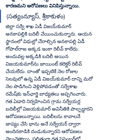
కారణమని ఆరోపణలు వినిపిస్తున్నాయి.
(సత్యంన్యూస్‌, శ్రీకాకుళం)
జిల్లా సర్వే శాఖ ఏడీ విజయ్‌కుమార్‌ 
అనకాపల్లికి బదిలీ చేయించుకున్నారు. ఆయన 
స్థానంలో విధుల్లో చేరాల్సిన అనకాపల్లి ఏడీ 
గోపాల్‌రాజ అక్కడ ఇంకా రిలీవ్‌ కాలేదు. 
అందువల్ల అక్కడికి బదిలీ అయిన 
విజయకుమార్‌ను జాయింట్‌ కలెక్టర్‌ రిలీవ్‌ 
చేయలేదు. దాంతో ఇప్పటికే నెల రోజుల 
సెలవులో ఉన్న ఏడీ విజయ్‌కుమార్‌ దాన్ని మరో 
నెల పొడిగించి వెళ్లిపోవడంతో సర్వేశాఖ 
రమేష్‌కు ఇన్‌ఛార్జి బాధ్యతలు అప్పగించారు. 
గత ఏడాది నిర్వహించిన గ్రామ సర్వేయర్ల 
బదిలీల్లో విజయకుమార్‌ అవినీతికి పాల్పడ్డారని 
ఆరోపణలున్నాయి. బదిలీలను కావాలనే 
జాప్యం చేసి భాను అనే సర్వేయర్‌ ద్వారా 
అందినకాడికి దండుకున్నారని ఆరోపణలు 
వెల్లువెత్తాయి. ఫలితంగా గత సెప్టెంబర్‌లో 