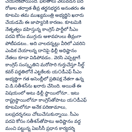
చేయలేకపోయింది. ఫలితాలు వెలువడిన పది 
రోజుల తర్వాత తీవ్ర తర్జనభర్జన అనంతరం ఈ 
కూటమి తమ ముఖ్యమంత్రి అభ్యర్థిని ఖరారు 
చేయడమే ఈ జాప్యానికి కారణం. కూటమికి 
నేతృత్వం వహిస్తున్న కాంగ్రెస్ పార్టీలో సీఎం 
పదవి కోసం ముగ్గురు ఆశావహులు తీవ్రంగా 
పోటీపడటం.. అది చాలదన్నట్లు వీరిలో ఎవరిని 
ఎంపిక చేయాలన్న దానిపై ఢిల్లీ అధిష్టానం 
నేతలు కూడా విడిపోవడం.. వెరసి ఎప్పట్లాగే 
కాంగ్రెస్ సంస్కృతిని మరోసారి గుర్తుచేస్తూ సీల్డ్ 
కవర్ పద్ధతిలోనే ఎట్టకేలకు యÖడీఎఫ్ సీఎం 
అభ్యర్థిగా గత అసెంబ్లీలో ప్రతిపక్ష నేతగా ఉన్న 
వి.డి.సతీశన్‌ను ఖరారు చేసింది. అయితే ఈ 
విషయంలో అటు ఢిల్లీ స్థాయిలోనూ.. ఇటు 
రాష్ట్రస్థాయిలోనూ కాంగ్రెస్‌తోపాటు యÖడీఎఫ్ 
కూటమిలోనూ అనేక పరిణామాలు, 
బలప్రదర్శనలు చోటుచేసుకున్నాయి. సీఎం 
పదవి కోసం సతీశన్‌తోపాటు అధిష్టానం వద్ద 
మంచి పట్టున్న ఏఐసీసీ ప్రధాన కార్యదర్శి 