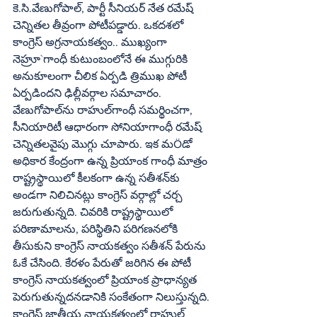
కె.సి.వేణుగోపాల్, పార్టీ సీనియర్ నేత రమేష్ 
చెన్నితల తీవ్రంగా పోటీపడ్డారు. ఒకదశలో 
కాంగ్రెస్ అగ్రనాయకత్వం.. ముఖ్యంగా 
నెహ్రూ`గాంధీ కుటుంబంలోనే ఈ ముగ్గురికి 
అనుకూలంగా చీలిక ఏర్పడి త్రిముఖ పోటీ 
ఏర్పడిందని ఢిల్లీవర్గాల సమాచారం. 
వేణుగోపాల్‌ను రాహుల్‌గాంధీ సమర్థించగా, 
సీనియారిటీ ఆధారంగా సోనియాగాంధీ రమేష్ 
చెన్నితలవైపు మొగ్గు చూపారు. ఇక మÖడో 
అధికార కేంద్రంగా ఉన్న ప్రియాంక గాంధీ మాత్రం 
రాష్ట్రస్థాయిలో కీలకంగా ఉన్న సతీశన్‌కు 
అండగా నిలిచినట్లు కాంగ్రెస్ వర్గాల్లో చర్చ 
జరుగుతున్నది. చివరికి రాష్ట్రస్థాయిలో 
పరిణామాలను, పరిస్థితిని పరిగణనలోకి 
తీసుకుని కాంగ్రెస్ నాయకత్వం సతీశన్ పేరును 
ఓకే చేసింది. కేరళం పేరుతో జరిగిన ఈ పోటీ 
కాంగ్రెస్ నాయకత్వంలో ప్రియాంక ప్రాధాన్యత 
పెరుగుతున్నదనడానికి సంకేతంగా నిలుస్తున్నది. 
కాంగ్రెస్ జాతీయ నాయకత్వంలో రాహుల్ 