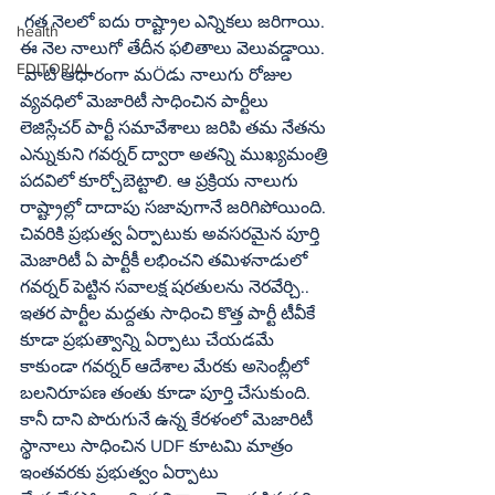
 గత నెలలో ఐదు రాష్ట్రాల ఎన్నికలు జరిగాయి. 
health
ఈ నెల నాలుగో తేదీన ఫలితాలు వెలువడ్డాయి.  
EDITORIAL
 వాటి ఆధారంగా మÖడు నాలుగు రోజుల 
వ్యవధిలో మెజారిటీ సాధించిన పార్టీలు 
లెజిస్లేచర్ పార్టీ సమావేశాలు జరిపి తమ నేతను 
ఎన్నుకుని గవర్నర్ ద్వారా అతన్ని ముఖ్యమంత్రి 
పదవిలో కూర్చోబెట్టాలి. ఆ ప్రక్రియ నాలుగు 
రాష్ట్రాల్లో దాదాపు సజావుగానే జరిగిపోయింది. 
చివరికి ప్రభుత్వ ఏర్పాటుకు అవసరమైన పూర్తి 
మెజారిటీ ఏ పార్టీకీ లభించని తమిళనాడులో 
గవర్నర్ పెట్టిన సవాలక్ష షరతులను నెరవేర్చి.. 
ఇతర పార్టీల మద్దతు సాధించి కొత్త పార్టీ టీవీకే 
కూడా ప్రభుత్వాన్ని ఏర్పాటు చేయడమే 
కాకుండా గవర్నర్ ఆదేశాల మేరకు అసెంబ్లీలో 
బలనిరూపణ తంతు కూడా పూర్తి చేసుకుంది. 
కానీ దాని పొరుగునే ఉన్న కేరళంలో మెజారిటీ 
స్థానాలు సాధించిన UDF కూటమి మాత్రం 
ఇంతవరకు ప్రభుత్వం ఏర్పాటు 