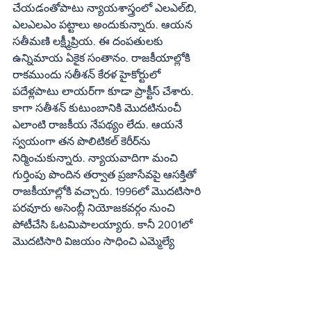
చేయడంతోపాటు న్యాయశాస్త్రంలో ఎలఎల్‌బి, 
ఎలఎలఎం పట్టాలు అందుకున్నారు. ఆయన 
సతీమణి లక్ష్మీప్రియ. ఈ దంపతులకు 
ఉన్నిమాయ ఏకైక సంతానం. రాజకీయాల్లోకి 
రాకముందు సతీశన్ కేరళ హైకోర్టులో 
పదేళ్లపాటు లాయర్‌గా కూడా ప్రాక్టీస్ చేశారు. 
కాగా సతీశన్ కుటుంబానికి మొదటినుంచీ 
ఎలాంటి రాజకీయ నేపథ్యం లేదు. ఆయనే 
స్వయంగా తన పొలిటికల్ కెరీర్‌ను 
నిర్మించుకున్నారు. న్యాయవాదిగా మంచి 
గుర్తింపు పొందిన తర్వాత ప్రజాసేవపై ఆసక్తితో 
రాజకీయాల్లోకి వచ్చారు. 1996లో మొదటిసారి 
పరవూరు అసెంబ్లీ నియోజకవర్గం నుంచి 
పోటీచేసి ఓటమిపాలయ్యారు. కానీ 2001లో 
మొదటిసారి విజయం సాధించి ఎమ్మెల్యే 
అయ్యారు. ఇక అప్పటి నుంచి వెనుదిరిగి చూసే 
అవకాశం లేకుండాపోయింది. ప్రతిసారి విజయం 
సాధిస్తూ.. ప్రజాప్రతినిధిగా ఒక్కో మెట్టు 
ఎక్కుతూ కేరళ కాంగ్రెస్‌లో కీలక నాయకుడిగా 