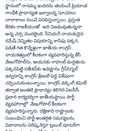
స్థానంలో నానమ్మ ఇందిరను తలపించే ప్రియాంక 
గాంధీకి ప్రాధాన్యత ఇవ్వాలన్న సూచనలు 
చాలాకాలం నుంచే వినిపిస్తున్నాయి. ప్రస్తుత 
కేరళం రాజకీయంతో  అది నిజమవుతున్నదా 
అన్న చర్చ మొదలైంది. సీనియర్ నాయకుడైన 
రమేష్ చెన్నితల విషయాన్ని కాసేపు పక్కన 
పెడితే గత కొన్నేళ్లుగా జాతీయ కాంగ్రెస్ 
నాయకత్వంలో కీలకంగా వ్యవహరిస్తున్న కేసీ 
వేణుగోపాల్‌ను, ఆయనకు రాహుల్ మద్దతును 
పక్కనపెట్టి సతీశన్‌కు అధిష్టానం గ్రీన్‌సిగ్నల్ 
ఇవ్వడాన్ని కాంగ్రెస్ శ్రేణులే పెద్ద విశేషంగా 
చర్చించుకుంటున్నాయి. కాంగ్రెస్ వర్కింగ్ కమిటీ 
తర్వాత అంతటి ప్రాధాన్యం కలిగిన ఏఐసీసీ 
ప్రధాన కార్యదర్శిగా జాతీయస్థాయి పార్టీ 
వ్యవహారాల్లో  వేణుగోపాల్ కీలకంగా 
వ్యవహరిస్తున్నారు. దక్షిణాది రాష్ట్రాలకు 
సంబంధించి పార్టీ అంతర్గత సమస్యలను, 
వివాదాలను పరిష్కరిస్తూ ట్రబుల్ షూటర్‌గా 