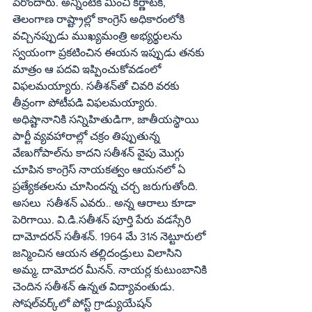
పేరొందారు. అన్నింటికీ మించి కర్ణాటక,  
తెలంగాణ రాష్ట్రాల్లో కాంగ్రెస్ అధికారంలోకి 
వచ్చినప్పుడు ముఖ్యమంత్రి అభ్యర్థులను 
స్వయంగా ప్రకటించిన ఈయన ఇప్పుడు తనకు 
మాత్రం ఆ పదవి ఇప్పించుకోవడంలో 
విఫలమయ్యారు. సతీశన్‌తో చివరి వరకు 
తీవ్రంగా పోటీపడి విఫలమయ్యారు. 
అధిష్టానానికి సన్నిహితుడిగా, జాతీయస్థాయి 
పార్టీ వ్యవహారాల్లో చక్రం తిప్పుతున్న 
వేణుగోపాల్‌ను కాదని సతీశన్ వైపు మొగ్గు 
చూపిన కాంగ్రెస్ నాయకత్వం ఆయనలో ఏ 
ప్రత్యేకతలను చూసిందన్న చర్చ జరుగుతోంది. 
అసలు  సతీశన్ ఎవరు.. అన్న ఆరాలు కూడా 
పెరిగాయి. వి.డి.సతీశన్ పూర్తి పేరు వడస్సేరి 
దామోదరన్ సతీశన్. 1964 మే 31న నెట్టూరులో 
జన్మించిన ఆయన తల్లిదండ్రులు విలాసిని 
అమ్మ, దామోదర మీనన్. నాయర్ల కుటుంబానికి 
చెందిన సతీశన్ ఉన్నత విద్యావంతుడు. 
సోషల్‌వర్క్‌లో పోస్ట్ గ్రాడ్యుయేషన్ 