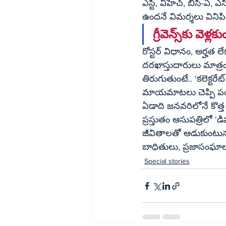
ఎస్టీ, వీహెచ్, బీసీ-ఏ, 
ఉందనే విమర్శలు వినిపిస
గ్రీవెన్స్
రోస్టర్ విధానం, అర్హత 
దరఖాస్తుదారులు మాత్రం
తిరుగుతుంటే.. ‘కలెక్టరేట్ గ్రీవెన్స్‌లో ఫిర్యాదు చేయవద్దు, అర్హతను బట్టి మీక
మాయమాటలు చెప్పి పంపిం
ఏడాది జనవరిలోనే కొత్త
ప్రస్తుతం ఆసుపత్రిలో ‘డ
జీవితాలతో ఆడుకుంటున
బాధితులు, ప్రజాసంఘాలు
Special stories