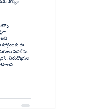
జకీయ జోక్యం 
న్నా, 
్టూ 
9 పోస్టులకు ఈ 
అడుగులు పడలేదు. 
ారని, నిరుద్యోగుల 
జరపాలని 