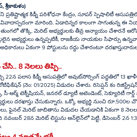
, శ్రీకాకుళం)
ప్రతిష్టాత్మక కిడ్నీ పరిశోధనా కేంద్రం, సూపర్ స్పెషాలిటీ ఆసుపత్రిలో అవుట్‌
య తీవ్ర వివాదాస్పదంగా మారింది. ఏడాదిన్నర కాలంగా సాగుతున్న ఈ 
తుంగలో తొక్కి, మెరిట్ అభ్యర్థులకు తీవ్ర అన్యాయం చేశారనే ఆ
అర్హులైన అభ్యర్థులు ఉన్నప్పటికీ, రాజకీయ నాయకుల సిఫార్సు ఉన్నవ
లే అధికారులు ఏకంగా 9 పోస్టులను రద్దు చేశారంటూ దరఖాస్తుదార
సి.. 8 నెలలు తిప్పి..
్నీ ఆసుపత్రిలో అవుట్‌సోర్సింగ్ పద్ధతిలో 13 ఖాళీలను భర్తీ 
నోటిఫికేషన్ (నెం: 01/2025) విడుదల చేశారు. రిసెప్షన్ కం రిజిస్ట్రేషన్ క
, సీ-ఆర్మ్ టెక్నీషియన్, జనరల్ డ్యూటీ అటెండెంట్, సెక్యూరిటీ గార్డ్
థులు దరఖాస్తు చేసుకున్నారు. ఒక్కో అభ్యర్థి నుంచి రూ.500ల చొ
లు, ఫైనల్ మెరిట్ జాబితాను విడుదల చేయడానికి ఏకంగా 8 న
్ లిస్టును ఆన్‌లైన్‌లో పెట్టి, డిసెంబర్ 2న 1:3 నిష్పత్తిలో 
ు.
వలం 4 మాత్రమే భర్తీ 