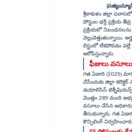
(సత్యంన్యూస్
శ్రీకాకుళం జిల్లా పలాసలోని 
పోస్టుల భర్తీ ప్రక్రి
ప్రక్రియలో నిబంధనలను 
వెల్లువెత్తుతున్నాయి. 
లిస్టులో లేకపోవడం వల్
ఆరోపిస్తున్నారు.
ఫీజులు వసూలు చే
గత ఏడాది (2025) మార్చి 22న పలాస కిడ
చేసేందుకు జిల్లా కలెక్టర్ 
డయాలిసిస్ టెక్నీషియన్స్
మొత్తం 289 మంది అభ్యర్
వసూలు చేసిన అధికారు
తీసుకున్నారు. గత ఏడాది నవంబర్ 28న మెరిట
కౌన్సిలింగ్ నిర్వహించార
13 పోస్టులకు కే