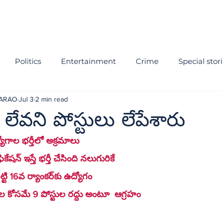
Politics
Entertainment
Crime
Special stor
NARAO
Jul 3
2 min read
 లేవని పోస్టులు లేపేశారు
ద్యోగాల భర్తీలో అక్రమాలు 
ికేషన్ ఇస్తే భర్తీ చేసింది నలుగురికే 
 మెరిట్‌ను పక్కనబెట్టి 16వ ర్యాంకర్‌కు ఉద్యోగం  
ుల కోసమే 9 పోస్టుల రద్దు అంటూ  ఆగ్రహం