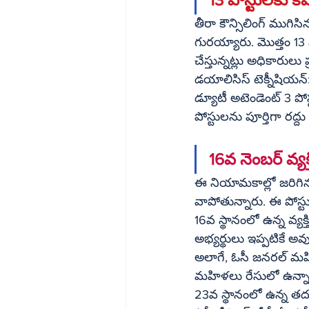
తీరా కౌన్సిలింగ్ ముగిస
గురయ్యారు. మొత్తం 13 ప
చేస్తున్నట్లు అధికారులు 
డయాలిసిస్ టెక్నీషియన్: 
డ్యూటీ అటెండెంట్ 3 పోస్
పోస్టులను పూర్తిగా రద్దు చ
16వ నెంబర్ వ్యక్
ఈ నియామకాల్లో జరిగిన 
వాపోతున్నారు. ఈ పోస్
16వ స్థానంలో ఉన్న వ్యక్త
అభ్యర్థులు ఇప్పటికే అవుట్‌సోర్సింగ్ ఉద్యోగాలు చేస్తున్నారనే సాకుతో వారిని పక్కన పెట్టడం గ
అలాగే, ఓసీ జనరల్ మహిళ
మహిళలు రేసులో ఉన్నారు.
23వ స్థానంలో ఉన్న తద