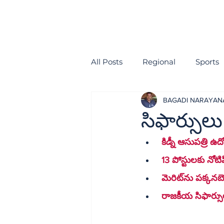
All Posts
Regional
Sports
BAGADI NARAYA
health
EDITORIAL
సిఫార్సులు
 కిడ్నీ ఆసుపత్రి ఉ
 13 పోస్టులకు నోటిఫ
 రాజకీయ సిఫార్స