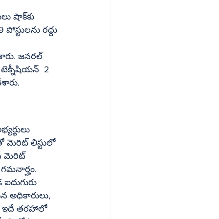
షాక్‌కు 
 పోస్టులను రద్దు 
ేశారు. జనరల్ 
 టెక్నీషియన్  2 
చేశారు.
్యర్థులు 
ెరిట్ లిస్టులో 
్ మెరిట్ 
కడ ఐదుగురు 
సిన అధికారులు, 
. ఇదే తరహాలో 