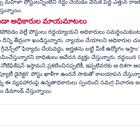
ఎస్సీ మహిళా పోస్టులన్నింటినీ రద్దు చేయడం వెనుక పెద్ద ఎత్తున రా
్తున్నాయి.
‌కు వెళ్లకుండా అధికారుల మాయమాటలు
లేకపోవడం వల్లే పోస్టులు రద్దయ్యాయని అధికారులు సమర్థించుకుంటు
 దీన్ని తీవ్రంగా ఖండిస్తున్నారు. న్యాయం చేయాలని అధికారుల చుట
ే ఉద్యోగం ఇస్తాం’ అని 
చేస్తున్నారని బాధితులు ఆవేదన వ్యక్తం చేస్తున్నారు. రద్దయిన 
 నోటిఫికేషన్ ఇస్తామని ప్రకటించినప్పటికీ, ఇప్పటివరకు ఆ దిశగా 
ిప్యూటీ డైరెక్టర’ పోస్టు ఖాళీగా ఉందనే సాకుతో కాలయాపన చేస్తున్న
్న ఈ వ్యవహారంపై ఉన్నతాధికారులు స్పందించి సమగ్ర విచారణ 
 డిమాండ్ చేస్తున్నాయి.