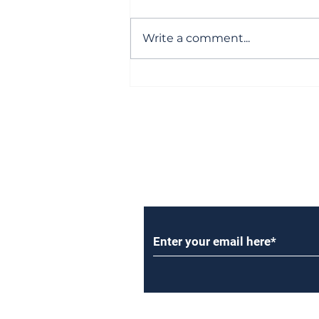
Write a comment...
రాకాసి అలలు.. చీకటి తెరలు!
Subscribe to Our Newsl