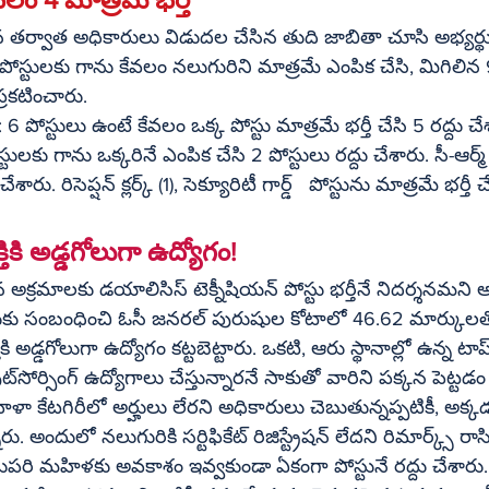
ిన తర్వాత అధికారులు విడుదల చేసిన తుది జాబితా చూసి అభ్యర్థులు 
ోస్టులకు గాను కేవలం నలుగురిని మాత్రమే ఎంపిక చేసి, మిగిలిన 9
ప్రకటించారు.
6 పోస్టులు ఉంటే కేవలం ఒక్క పోస్టు మాత్రమే భర్తీ చేసి 5 రద్దు చ
టులకు గాను ఒక్కరినే ఎంపిక చేసి 2 పోస్టులు రద్దు చేశారు. సీ-ఆర్మ్
ేశారు. రిసెప్షన్ క్లర్క్ (1), సెక్యూరిటీ గార్డ్   పోస్టును మాత్రమే భర్తీ 
తికి అడ్డగోలుగా ఉద్యోగం!
అక్రమాలకు డయాలిసిస్ టెక్నీషియన్ పోస్టు భర్తీనే నిదర్శనమని అభ
టుకు సంబంధించి ఓసీ జనరల్ పురుషుల కోటాలో 46.62 మార్కులతో మ
ికి అడ్డగోలుగా ఉద్యోగం కట్టబెట్టారు. ఒకటి, ఆరు స్థానాల్లో ఉన్న టాప
మనార్హం. 
ా కేటగిరీలో అర్హులు లేరని అధికారులు చెబుతున్నప్పటికీ, అక్
 అందులో నలుగురికి సర్టిఫికేట్ రిజిస్ట్రేషన్ లేదని రిమార్క్స్ రా
ుపరి మహిళకు అవకాశం ఇవ్వకుండా ఏకంగా పోస్టునే రద్దు చేశారు