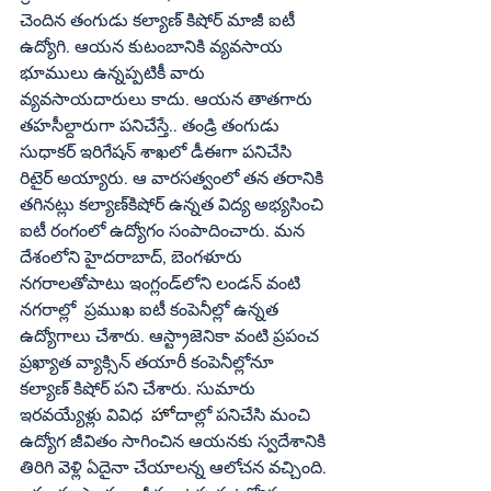
చెందిన తంగుడు కల్యాణ్ కిషోర్ మాజీ ఐటీ 
ఉద్యోగి. ఆయన కుటంబానికి వ్యవసాయ 
భూములు ఉన్నప్పటికీ వారు 
వ్యవసాయదారులు కాదు. ఆయన తాతగారు 
తహసీల్దారుగా పనిచేస్తే.. తండ్రి తంగుడు 
సుధాకర్ ఇరిగేషన్ శాఖలో డీఈగా పనిచేసి 
రిటైర్ అయ్యారు. ఆ వారసత్వంలో తన తరానికి 
తగినట్లు కల్యాణ్‌కిషోర్ ఉన్నత విద్య అభ్యసించి 
ఐటీ రంగంలో ఉద్యోగం సంపాదించారు. మన 
దేశంలోని హైదరాబాద్, బెంగళూరు 
నగరాలతోపాటు ఇంగ్లండ్‌లోని లండన్ వంటి 
నగరాల్లో  ప్రముఖ ఐటీ కంపెనీల్లో ఉన్నత 
ఉద్యోగాలు చేశారు. ఆస్ట్రాజెనికా వంటి ప్రపంచ 
ప్రఖ్యాత వ్యాక్సిన్ తయారీ కంపెనీల్లోనూ 
కల్యాణ్ కిషోర్ పని చేశారు. సుమారు 
ఇరవయ్యేళ్లు వివిధ  
హో
దాల్లో పనిచేసి మంచి 
ఉద్యోగ జీవితం సాగించిన ఆయనకు స్వదేశానికి 
తిరిగి వెళ్లి ఏదైనా చేయాలన్న ఆలోచన వచ్చింది. 