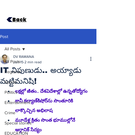
Back
Post
All Posts
DV RAMANA
All Posts
Jun 15
2 min read
IT నిపుణుడు.. అయ్యాడు
Regional
మట్టిమనిషి!
Sports
లక్షల్లో జీతం.. దేశవిదేశాల్లో ఉన్నతోద్యోగం
Politics
కానీ కల్యాణ్‌కిషోర్‌ను సొంతూరికి 
Entertainment
లాక్కొచ్చిన అభిలాష  
Crime
మూడేళ్ల క్రితం సొంత భూముల్లోనే 
Special stories
ఆర్గానిక్ సేద్యం
EDUCATION