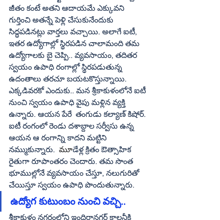
జీతం కంటే అతని ఆదాయమే ఎక్కువని 
గుర్తించి అతన్నే పెళ్లి చేసుకునేందుకు 
సిద్ధపడినట్లు వార్తలు వచ్చాయి. అలాగే ఐటీ, 
ఇతర ఉద్యోగాల్లో స్థిరపడిన చాలామంది తమ 
ఉద్యోగాలకు బై చెప్పి.. వ్యవసాయం, తదితర 
స్వయం ఉపాధి రంగాల్లో స్థిరపడుతున్న 
ఉదంతాలు తరచూ బయటకొస్తున్నాయి. 
ఎక్కడివరకో ఎందుకు.. మన శ్రీకాకుళంలోనే ఐటీ 
నుంచి స్వయం ఉపాధి వైపు మళ్లిన వ్యక్తి 
ఉన్నారు. ఆయన పేరే  తంగుడు కల్యాణ్ కిషోర్. 
ఐటీ రంగంలో రెండు దశాబ్దాల సర్వీసు ఉన్న 
ఆయన ఆ రంగాన్ని కాదని మట్టిని 
నమ్ముకున్నారు.  
మూ
డేళ్ల క్రితం ఔత్సాహిక 
రైతుగా రూపాంతరం చెందారు. తమ సొంత 
భూముల్లోనే వ్యవసాయం చేస్తూ, నలుగురితో 
చేయిస్తూ స్వయం ఉపాధి పొందుతున్నారు. 
ఉద్యోగ కుటుంబం నుంచి వచ్చి..
శ్రీకాకుళం నగరంలోని ఇందిరానగర్ కాలనీకి 