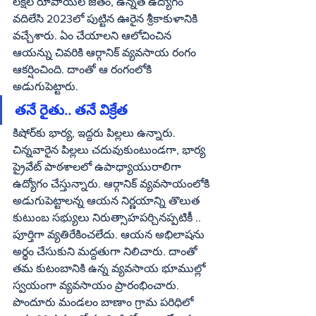
లక్షల రూపాయల జీతం, ఉన్నత ఉద్యోగం 
వదిలేసి 2023లో పుట్టిన ఊరైన శ్రీకాకుళానికి 
వచ్చేశారు. ఏం చేయాలని ఆలోచించిన 
ఆయన్ను చివరికి ఆర్గానిక్ వ్యవసాయ రంగం 
ఆకర్షించింది. దాంతో ఆ రంగంలోకి 
అడుగుపెట్టారు.
తనే రైతు.. తనే విక్రేత
కిషోర్‌కు భార్య, ఇద్దరు పిల్లలు ఉన్నారు. 
చిన్నవారైన పిల్లలు చదువుకుంటుండగా, భార్య 
ప్రైవేట్ పాఠశాలలో ఉపాధ్యాయురాలిగా 
ఉద్యోగం చేస్తున్నారు. ఆర్గానిక్ వ్యవసాయంలోకి 
అడుగుపెట్టాలన్న ఆయన నిర్ణయాన్ని తొలుత 
కుటుంబ సభ్యులు నిరుత్సాహపర్చినప్పటికీ .. 
పూర్తిగా వ్యతిరేకించలేదు. ఆయన అభిలాషను 
అర్థం చేసుకుని మద్దతుగా నిలిచారు. దాంతో 
తమ కుటంబానికి ఉన్న వ్యవసాయ భూముల్లో 
స్వయంగా వ్యవసాయం ప్రారంభించారు. 
పొందూరు మండలం బాణాం గ్రామ పరిధిలో 