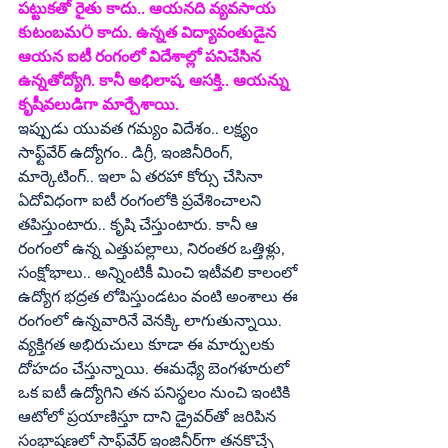
పట్టుకతో రైతు కాదు.. ఆయనది వ్యవసాయ 
కుటంబమÖ కాదు. ఉన్నత విద్యావంతుడైన 
ఆయన ఐటీ రంగంలో విదేశాల్లో పనిచేసిన 
ఉన్నతోద్యోగి. కానీ అభిలాష, ఆసక్తి.. ఆయన్ను 
కృషీవలుడిగా మార్చేశాయి. 
ఇప్పుడు యువత గమ్యం విదేశం.. లక్ష్యం 
సాఫ్ట్‌వేర్ ఉద్యోగం.. డిగ్రీ, ఇంజినీరింగ్, 
మార్కెటింగ్.. ఇలా ఏ తరహా కోర్సు చేసినా 
ఏదోవిధంగా ఐటీ రంగంలోకి ప్రవేశించాలని 
తపిస్తుంటారు.. కృషి చేస్తుంటారు. కానీ ఆ 
రంగంలో ఉన్న ఎత్తుపల్లాలు, నిరంతర ఒత్తిళ్లు,   
సంక్షోభాలు.. అన్నింటికీ మించి ఇటీవలి కాలంలో 
ఉద్యోగ భద్రత లోపిస్తుండటం వంటి అంశాలు ఈ 
రంగంలో ఉన్నవారినే వెనక్కి లాగుతున్నాయి. 
వ్యక్తిగత అభిరుచులు కూడా ఈ మార్పులకు 
దోహదం చేస్తున్నాయి. ఈమధ్యే బెంగళూరులో 
ఒక ఐటీ ఉద్యోగిని తన పనిస్థలం నుంచి ఇంటికి 
ఆటోలో ప్రయాణిస్తూ దాని డ్రైవర్‌తో జరిపిన 
సంభాషణలో సాఫ్ట్‌వేర్ ఇంజినీర్‌గా తనకొచ్చే 