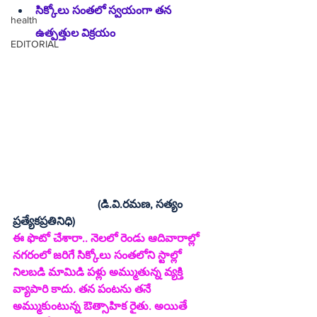
సిక్కోలు సంతలో స్వయంగా తన 
health
ఉత్పత్తుల విక్రయం
EDITORIAL
(డి.వి.రమణ, సత్యం 
ప్రత్యేకప్రతినిధి)
ఈ ఫొటో చేశారా.. నెలలో రెండు ఆదివారాల్లో 
నగరంలో జరిగే సిక్కోలు సంతలోని స్టాల్లో 
నిలబడి మామిడి పళ్లు అమ్ముతున్న వ్యక్తి    
వ్యాపారి కాదు. తన పంటను తనే 
అమ్ముకుంటున్న ఔత్సాహిక రైతు. అయితే 