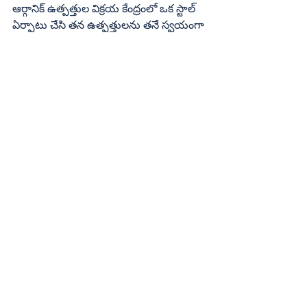
ఆర్గానిక్ ఉత్పత్తుల విక్రయ కేంద్రంలో ఒక స్టాల్ 
ఏర్పాటు చేసి తన ఉత్పత్తులను తనే స్వయంగా 
విక్రయించుకుంటున్నారు. ఈ రంగం 
ప్రోతాహకరంగానే ఉందని, పెద్దగా లాభాలు 
లేకపోయినా తన ఆసక్తి మేరకు స్వయం ఉపాధి 
పొందుతున్నామన్న సంతృప్తి లభిస్తున్నదని 
అంటున్నారు. ఆర్గానిక్ ఉత్పత్తులపై 
అవగాహన, అమ్మకాలు పెరిగితే లాభదాయకత 
పెరుగుతుందన్నారు. ఆ దిశగానే మనిషి 
ఆరోగ్యానికి ఆర్గానిక్ పంట ఉత్పత్తులు చేసే 
మేలును, సిక్కోలు సంత లక్ష్యాలను ప్రచారం 
చేస్తూ ప్రజల్లో అవగాహన కల్పించడానికి, 
సిక్కోలు సంతకు ప్రాచుర్యం కల్పించేందుకు 
నిర్వాహకుడు దార్లపూడి రవితో కలిసి కృషి 
చేస్తున్నారు. 
```
ఇలాంటి విద్యావంతులు, ఉద్యోగులు 
ప్రవేశిస్తున్న ఆర్గానిక్ వ్యవసాయం, దాని 
ఉత్పత్తుల విక్రయ మేళా సిక్కోలు సంతపై ప్రతేక 