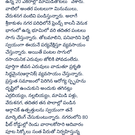
ఉన్న 20 ఎకరాల్లో మామిడితోటలు   వేశారు. 
వాటిలో అంతర పంటలుగా మినుములు, 
వేరుశనగ వంటివి పండిస్తున్నారు. అలాగే 
శ్రీకాకుళం నగర పరిధిలోనే ఫ్రెండ్స్ కాలనీ వెనుక 
భాగంలో ఉన్న భూమిలో వరి తదితర పంటలు 
సాగు చేస్తున్నారు. తోటమాలిని, పనివారిని పెట్టి 
స్వయంగా ఈయనే పర్యవేక్షిస్తూ వ్యవసాయం 
చేస్తున్నారు. అయితే పంటల సాగులో 
రసాయనిక ఎరువుల జోలికి పోవడంలేదు. 
పూర్తిగా జీవన ఎరువులు వాడుతూ ప్రకృతి 
సిద్ధమైన(ఆర్గానిక్) వ్యవసాయం చేస్తున్నారు. 
ప్రస్తుత సమాజంలో పెరిగిన ఆరోగ్య స్పృహను 
దృష్టిలో ఉంచుకుని అందుకు తగినట్లు 
ఎర్రబియ్యం, నల్లబియ్యం, మామిడి పళ్లు, 
వేరుశనగ, తదితర తన పొలాల్లో పండిన 
ఆర్గానిక్ ఉత్పత్తులను స్వయంగా తనే 
మార్కెటింగ్ చేసుకుంటున్నారు. నగరంలోని 80 
ఫీట్ రోడ్డుల్లో రెండు వారాలకోసారి ఆదివారం 
పూట సిక్కోలు సంత పేరుతో నిర్వహిస్తున్న  