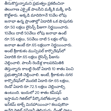
తీసుకొస్తున్నామని ప్రభుత్వం ప్రకటించినా 
తెలంగాణ ఎక్సైజ్‌ పాలసీని మక్కీకి మక్కీ కాపీ 
కొట్టేశారు. అక్కడి మాదిరిగానే 10వేల లోపు 
జనాభా ఉన్న ప్రాంతాల్లో ఏడాదికి ఒక షాపునకు 
రూ.50 లక్షలు లైసెన్స్‌ ఫీజుగా నిర్ణయించారు. 
10వేలు దాటి 50వేలు లోపు జనాభా ఉంటే 
రూ.55 లక్షలు, 50వేలు దాటి 5 లక్షల లోపు 
జనాభా ఉంటే రూ.65 లక్షలుగా నిర్ణయించారు. 
అంటే శ్రీకాకుళం మున్సిపల్‌ కార్పొరేషన్‌లో 
ఏడాదికి రూ.65 లక్షలు లైసెన్స్‌ ఫీజును 
చెల్లించాలి. పాలసీ రెండేళ్ల కాలపరిమితికి 
తెస్తున్నారు కాబట్టి రెండో ఏడాది 10 శాతం పెంచి 
ప్రభుత్వానికి చెల్లించాలి. అంటే, శ్రీకాకుళం నగర 
కార్పొరేషన్‌లో మొదటి ఏడాది రూ.65 లక్షలు, 
రెండో ఏడాది రూ.72.5 లక్షలు చెల్లించాల్సి 
ఉంటుంది. ఇందులో 20 శాతం కమీషన్‌ 
ఇస్తామని గెజిట్‌లో పేర్కొనబోతున్నారు. ఇది 
ఇన్‌కమ్‌ టాక్స్‌ మినహాయించా? కలుపుకొనా 
అనేది గెజిట్‌ వస్తేగానీ తెలియదు. దీంతో పాటు 