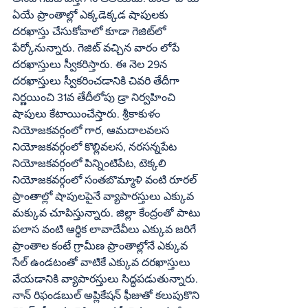
ఏయే ప్రాంతాల్లో ఎక్కడెక్కడ షాపులకు 
దరఖాస్తు చేసుకోవాలో కూడా గెజిట్‌లో 
పేర్కోనున్నారు. గెజిట్‌ వచ్చిన వారం లోపే 
దరఖాస్తులు స్వీకరిస్తారు. ఈ నెల 29న 
దరఖాస్తులు స్వీకరించడానికి చివరి తేదీగా 
నిర్ణయించి 31వ తేదీలోపు డ్రా నిర్వహించి 
షాపులు కేటాయించేస్తారు. శ్రీకాకుళం 
నియోజకవర్గంలో గార, ఆమదాలవలస 
నియోజకవర్గంలో కొల్లివలస, నరసన్నపేట 
నియోజకవర్గంలో పిన్నింటిపేట, టెక్కలి 
నియోజకవర్గంలో సంతబొమ్మాళి వంటి రూరల్‌ 
ప్రాంతాల్లో షాపులపైనే వ్యాపారస్తులు ఎక్కువ 
మక్కువ చూపిస్తున్నారు. జిల్లా కేంద్రంతో పాటు 
పలాస వంటి ఆర్థిక లావాదేవీలు ఎక్కువ జరిగే 
ప్రాంతాల కంటే గ్రామీణ ప్రాంతాల్లోనే ఎక్కువ 
సేల్‌ ఉండటంతో వాటికే ఎక్కువ దరఖాస్తులు 
వేయడానికి వ్యాపారస్తులు సిద్ధపడుతున్నారు. 
నాన్‌ రిఫండబుల్‌ అప్లికేషన్‌ ఫీజుతో కలుపుకొని 