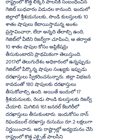
రాష్ట్రంలో కొత్త లిక్కర్‌ పాలసీకి సంబంధించిన 
గెజిట్‌ బుధవారం విడుదల కానుంది. ఇందులో 
జిల్లాలో శ్రీశయనులకు, సొండి కులస్తులకు 10 
శాతం షాపులు కేటాయిస్తామన్న అంశం 
ప్రస్తావించారా, లేదా అన్నది తేలాల్సి ఉంది. 
గెజిట్‌లో వీటిని రిజర్వ్‌గా చూపించి, ఆ తర్వాత 
10 శాతం షాపుల కోసం అప్లికేషన్లు 
తీసుకుంటారని ప్రాథమికంగా తెలుస్తుంది. 
2017లో తెలుగుదేశం అధికారంలో ఉన్నప్పుడు 
గెజిట్‌లో పేర్కొన్న షాపుల సంఖ్యకు ఇప్పుడు 
దరఖాస్తులు స్వీకరించనున్నారు. జిల్లా విభజన 
కావడంతో 180 షాపులకు దరఖాస్తులు 
తీసుకోవాల్సి ఉంది. అయితే ఇందులో 17 
శ్రీశయనులకు, రెండు సొండి కులస్తులకు రిజర్వ్‌ 
చేయాలి. మిగిలిన 161 జనరల్‌ కేటగిరీలో 
దరఖాస్తులు తీసుకుంటారు. ఇందుకోసం నాన్‌ 
రిఫండబుల్‌ దరఖాస్తు రుసుము రూ.2 లక్షలుగా 
నిర్ణయించారు. ఆరు రాష్ట్రాల్లో అధ్యయనం చేసి 
రాష్ట్రంలో కొత్త ఎక్సైజ్‌ పాలసీని 