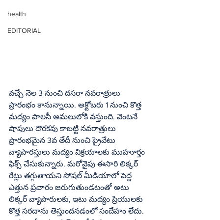
health
EDITORIAL
వచ్చే నెల 3 నుంచి దసరా నవరాత్రులు 
ప్రారంభం కానున్నాయి. అక్టోబరు 1 నుంచి కొత్త 
మద్యం పాలసీ అమలులోకి వస్తుంది. వెంటనే 
షాపులు దొరకవు కాబట్టి నవరాత్రులు 
ప్రారంభమైన 3వ తేదీ నుంచి ప్రైవేటు 
వ్యాపారస్తులు మద్యం విక్రయాలకు ముహూర్తం 
ఫిక్స్‌ చేసుకున్నారు. మరోవైపు ఈసారి లిక్కర్‌ 
రేట్లు తగ్గుతాయని సోషల్‌ మీడియాలో పెద్ద 
ఎత్తున ప్రచారం జరుగుతుండటంతో అటు 
లిక్కర్‌ వ్యాపారులకు, ఇటు మద్యం ప్రియులకు 
కొత్త సరదాను తెస్తుందనడంలో సందేహం లేదు.