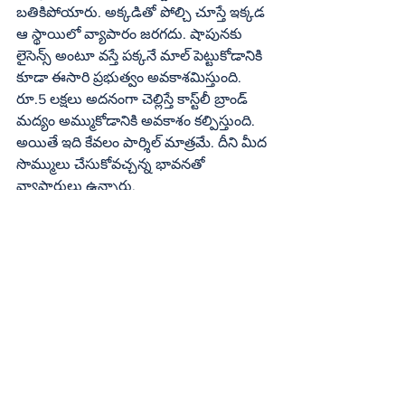
బతికిపోయారు. అక్కడితో పోల్చి చూస్తే ఇక్కడ 
ఆ స్థాయిలో వ్యాపారం జరగదు. షాపునకు 
లైసెన్స్‌ అంటూ వస్తే పక్కనే మాల్‌ పెట్టుకోడానికి 
కూడా ఈసారి ప్రభుత్వం అవకాశమిస్తుంది. 
రూ.5 లక్షలు అదనంగా చెల్లిస్తే కాస్ట్‌లీ బ్రాండ్‌ 
మద్యం అమ్ముకోడానికి అవకాశం కల్పిస్తుంది. 
అయితే ఇది కేవలం పార్శిల్‌ మాత్రమే. దీని మీద 
సొమ్ములు చేసుకోవచ్చన్న భావనతో 
వ్యాపారులు ఉన్నారు.
2019-20 ఆర్ధిక సంవత్సరంలో రూ.1027 
కోట్లు, 2020-21లో రూ.1,080 కోట్లు, 
2021-22లో  రూ.1345 కోట్లు, 2022-
23లో రూ.1421కోట్లులో 2023-24 
రూ.1510 కోట్లు ఆదాయం సమకూరింది.
2014`19 ఆర్ధిక సంవత్సరంలో వచ్చిన 
ఆదాయాన్ని మించి గడిచిన ఐదేళ్లలో 
ఆదాయం వచ్చింది. పెద్ద మొత్తంలో 