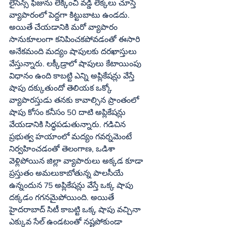
లైసెన్స్‌ ఫీజును లెక్కించి వడ్డీ లెక్కలు చూస్తే 
వ్యాపారంలో పెద్దగా కిట్టుబాటు ఉండదు. 
అయితే చేయడానికి మరో వ్యాపారం 
సానుకూలంగా కనిపించకపోవడంతో ఈసారి 
అనేకమంది మద్యం షాపులకు దరఖాస్తులు 
వేస్తున్నారు. లక్కీడ్రాలో షాపులు కేటాయింపు 
విధానం ఉంది కాబట్టి ఎన్ని అప్లికేషన్లు వేస్తే 
షాపు దక్కుతుందో తెలియక ఒక్కో 
వ్యాపారస్తుడు తనకు కావాల్సిన ప్రాంతంలో 
షాపు కోసం కనీసం 50 దాటి అప్లికేషన్లు 
వేయడానికి సిద్ధపడుతున్నారు. గడిచిన 
ప్రభుత్వ హయాంలో మద్యం గవర్నమెంటే 
నిర్వహించడంతో తెలంగాణ, ఒడిశా 
వెళ్లిపోయిన జిల్లా వ్యాపారులు అక్కడ కూడా 
ప్రస్తుతం అమలుకాబోతున్న పాలసీయే 
ఉన్నందున 75 అప్లికేషన్లు వేస్తే ఒక్క షాపు 
దక్కడం గగనమైపోయింది. అయితే 
హైదరాబాద్‌ సిటీ కాబట్టి ఒక్క షాపు వచ్చినా 
ఎక్కువ సేల్‌ ఉండటంతో నష్టపోకుండా 