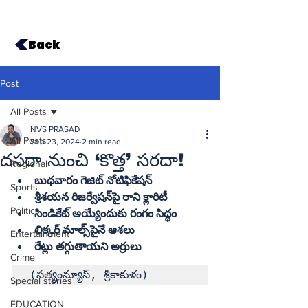
Back
Post
All Posts
NVS PRASAD
All Posts
Sep 23, 2024
2 min read
దసరా నుంచి ‘కొత్త’ సరదా!
Regional
Sports
శ్రీశయన రిజర్వేషన్‌పై రాని క్లారిటీ
Politics
సిండికేట్‌ అయ్యేందుకు రంగం సిద్ధం
లిక్కర్‌ మాల్స్‌పైనే ఆశలు
Entertainment
రేట్లు తగ్గుతాయని అర్రులు
Crime
(సత్యంన్యూస్‌, శ్రీకాకుళం)
Special stories
EDUCATION