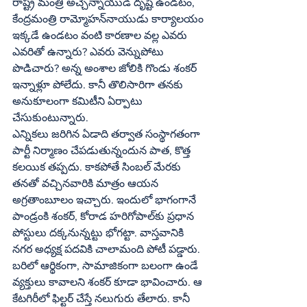
రాష్ట్ర మంత్రి అచ్చెన్నాయుడి దృష్టి ఉండటం, 
కేంద్రమంత్రి రామ్మోహన్‌నాయుడు కార్యాలయం 
ఇక్కడే ఉండటం వంటి కారణాల వల్ల ఎవరు 
ఎవరితో ఉన్నారు? ఎవరు వెన్నుపోటు 
పొడిచారు? అన్న అంశాల జోలికి గొండు శంకర్‌ 
ఇన్నాళ్లూ పోలేదు. కానీ తొలిసారిగా తనకు 
అనుకూలంగా కమిటీని ఏర్పాటు 
చేసుకుంటున్నారు. 
ఎన్నికలు జరిగిన ఏడాది తర్వాత సంస్థాగతంగా 
పార్టీ నిర్మాణం చేపడుతున్నందున పాత, కొత్త 
కలయిక తప్పదు. కాకపోతే సింబల్‌ మేరకు 
తనతో వచ్చినవారికి మాత్రం ఆయన 
అగ్రతాంబూలం ఇచ్చారు. ఇందులో భాగంగానే 
పాండ్రంకి శంకర్‌, కోరాడ హరిగోపాల్‌కు ప్రధాన 
పోస్టులు దక్కనున్నట్టు భోగట్టా. వాస్తవానికి 
నగర అధ్యక్ష పదవికి చాలామంది పోటీ పడ్డారు. 
బరిలో ఆర్థికంగా, సామాజికంగా బలంగా ఉండే 
వ్యక్తులు కావాలని శంకర్‌ కూడా భావించారు. ఆ 
కేటగిరీలో ఫిల్టర్‌ చేస్తే నలుగురు తేలారు. కానీ 