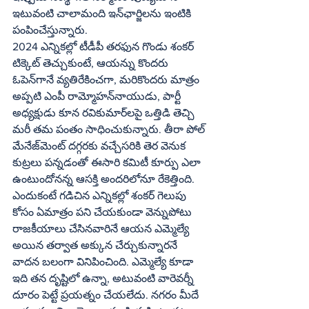
ఇటువంటి చాలామంది ఇన్‌ఛార్జిలను ఇంటికి 
పంపించేస్తున్నారు. 
2024 ఎన్నికల్లో టీడీపీ తరఫున గొండు శంకర్‌ 
టిక్కెట్‌ తెచ్చుకుంటే, ఆయన్ను కొందరు 
ఓపెన్‌గానే వ్యతిరేకించగా, మరికొందరు మాత్రం 
అప్పటి ఎంపీ రామ్మోహన్‌నాయుడు, పార్టీ 
అధ్యక్షుడు కూన రవికుమార్‌లపై ఒత్తిడి తెచ్చి 
మరీ తమ పంతం సాధించుకున్నారు. తీరా పోల్‌ 
మేనేజ్‌మెంట్‌ దగ్గరకు వచ్చేసరికి తెర వెనుక 
కుట్రలు పన్నడంతో ఈసారి కమిటీ కూర్పు ఎలా 
ఉంటుందోనన్న ఆసక్తి అందరిలోనూ రేకెత్తింది. 
ఎందుకంటే గడిచిన ఎన్నికల్లో శంకర్‌ గెలుపు 
కోసం ఏమాత్రం పని చేయకుండా వెన్నుపోటు 
రాజకీయాలు చేసినవారినే ఆయన ఎమ్మెల్యే 
అయిన తర్వాత అక్కున చేర్చుకున్నారనే 
వాదన బలంగా వినిపించింది. ఎమ్మెల్యే కూడా 
ఇది తన దృష్టిలో ఉన్నా, అటువంటి వారెవర్నీ 
దూరం పెట్టే ప్రయత్నం చేయలేదు. నగరం మీదే 