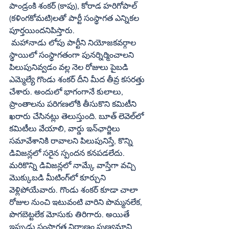
పాండ్రంకి శంకర్‌ (కాపు), కోరాడ హరిగోపాల్‌ 
(కళింగకోమటి)లతో పార్టీ సంస్థాగత ఎన్నికల 
పూర్తయిందనిపిస్తారు.
 మహానాడు లోపు పార్టీని నియోజకవర్గాల 
స్థాయిలో సంస్థాగతంగా పునర్నిర్మించాలని 
పిలుపునివ్వడం వల్ల నెల రోజులు పైబడి 
ఎమ్మెల్యే గొండు శంకర్‌ దీని మీద తీవ్ర కసరత్తు 
చేశారు. అందులో భాగంగానే కులాలు, 
ప్రాంతాలను పరిగణలోకి తీసుకొని కమిటీని 
ఖరారు చేసినట్లు తెలుస్తుంది. బూత్‌ లెవెల్‌లో 
కమిటీలు వేయాలి, వార్డు ఇన్‌ఛార్జిలు 
సమావేశానికి రావాలని పిలుపునిస్తే, కొన్ని 
డివిజన్లలో సరైన స్పందన కనపడలేదు. 
మరికొన్ని డివిజన్లలో నామ్కే వాస్తేగా వచ్చి 
మొక్కుబడి మీటింగ్‌లో కూర్చుని 
వెళ్లిపోయేవారు. గొండు శంకర్‌ కూడా చాలా 
రోజుల నుంచి ఇటువంటి వారిని పొమ్మనలేక, 
పొగబెట్టలేక మోసుకు తిరిగారు. అయితే 
ఇప్పుడు సంస్థాగత నిర్మాణం పుణ్యమాని 