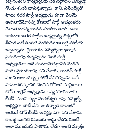
కప్పగంతుల కార్యకర్తలకు చెక్‌ పెట్టాలని ఎమ్మెల్యే 
గొండు శంకర్‌ భావిస్తున్నారు. కానీ, ఎమ్మెల్యేతో 
పాటు నగర పార్టీ అధ్యక్షుడు కూడా వెలమే 
అవుతారేమోనన్న కోణంలో పార్టీ అభ్యంతరం 
చెబుతుందన్న భావన శంకర్‌కు ఉంది. అలా 
కాకుండా ఇతర పార్టీల అధ్యక్షుల్ని లెక్కలోకి 
తీసుకుంటే ఉంగటి వెంకటరమణ గట్టి పోటీయే 
ఇస్తున్నారు. శ్రీకాకుళం ఎమ్మెల్యేగా ధర్మాన 
ప్రసాదరావు ఉన్నప్పుడు నగర పార్టీ 
అధ్యక్షుడిగా అదే సామాజికవర్గానికి చెందిన 
సాధు వైకుంఠరావు పని చేశారు. కాంగ్రెస్‌ పార్టీ 
నుంచి అంబటి కృష్ణ పోటీ చేసినప్పుడు అదే 
సామాజికవర్గానికి చెందిన గోవింద మల్లిబాబు 
టౌన్‌ కాంగ్రెస్‌ అధ్యక్షుడిగా వ్యవహరించారు. 
బీజేపీ నుంచి చల్లా వెంకటేశ్వరరావు ఎమ్మెల్యే 
అభ్యర్థిగా పోటీ చేసి, ఆ తర్వాత కాలంలో 
ఆయనే టౌన్‌ బీజేపీ అధ్యక్షుడిగా పని చేశారు. 
కాబట్టి ఉంగటి రమణకు అడ్డు లేదనుకుంటే 
అలా ముందుకు పోతారు. లేదూ అంటే మాత్రం 