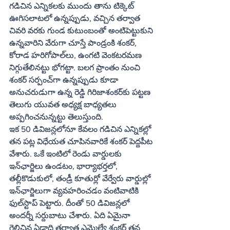
గడిచిన ఎన్నికలకు ముందు తాను టిక్కెట్‌ 
ఊగిసలాటలో ఉన్నప్పుడు, వచ్చిన తర్వాత 
చివరి వరకు గుండ కుటుంబంతో అంటిపెట్టుకుని 
ఉన్నవారిని వేరుగా చూస్తే పాండ్రంకి శంకర్‌, 
కోరాడ హరిగోపాల్‌లు, ఉంగటి వెంకటరమణ 
నిగ్గుతేలినట్టు భోగట్టా. బలగ ప్రాంతం నుంచి 
శంకర్‌ సర్పంచ్‌గా ఉన్నప్పుడు కూడా 
అనుచరుడుగా ఉన్న రెడ్డి గిరిజాశంకర్‌కు పట్టణ 
తెలుగు యువత అధ్యక్ష బాధ్యతలు 
అప్పగించనున్నట్టు తెలుస్తుంది. 
ఇక 50 డివిజన్లలోనూ కేవలం గడిచిన ఎన్నికల్లో 
తన పట్ల విధేయత చూపినవారికే శంకర్‌ పెద్దపీట 
వేశారు. ఒకే ఇంటిలో రెండు వార్డులకు 
ఇన్‌ఛార్జిలు ఉండటం, భార్యాభర్తలో, 
తల్లీకొడుకులో, తండ్రీ కూతుర్లో వేర్వేరు వార్డుల్లో 
ఇన్‌ఛార్జిలుగా వ్యవహరించడం వంటివాటికి 
ఫుల్‌స్టాప్‌ పెట్టారు. దీంతో 50 డివిజన్లలో 
అందర్నీ సర్దుబాటు చేశారు. ఏది ఏమైనా 
గెలిచిన ఏడాది తర్వాత ఎమ్మెల్యే శంకర్‌ తన 