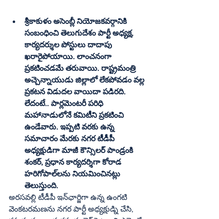
శ్రీకాకుళం అసెంబ్లీ నియోజకవర్గానికి 
సంబంధించి తెలుగుదేశం పార్టీ అధ్యక్ష, 
కార్యదర్శుల పోస్టులు దాదాపు 
ఖరారైపోయాయి. లాంచనంగా 
ప్రకటించడమే తరువాయి. రాష్ట్రమంత్రి 
అచ్చెన్నాయుడు జిల్లాలో లేకపోవడం వల్ల 
ప్రకటన విడుదల వాయిదా పడిరది. 
లేదంటే.. పార్లమెంటరీ పరిధి 
మహానాడులోనే కమిటీని ప్రకటించి 
ఉండేవారు. ఇప్పటి వరకు ఉన్న 
సమాచారం మేరకు నగర టీడీపీ 
అధ్యక్షుడిగా మాజీ కౌన్సిలర్‌ పాండ్రంకి 
శంకర్‌, ప్రధాన కార్యదర్శిగా కోరాడ 
హరిగోపాల్‌లను నియమించినట్లు 
తెలుస్తుంది.
అరసవల్లి టీడీపీ ఇన్‌ఛార్జిగా ఉన్న ఉంగటి 
వెంకటరమణను నగర పార్టీ అధ్యక్షుడ్ని చేసి, 