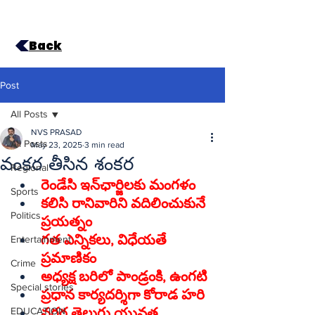
Back
Post
All Posts
NVS PRASAD
All Posts
May 23, 2025
3 min read
వంకర తీసిన శంకర
Regional
రెండేసి ఇన్‌ఛార్జిలకు మంగళం
Sports
కలిసి రానివారిని వదిలించుకునే 
Politics
ప్రయత్నం
గత ఎన్నికలు, విధేయతే 
Entertainment
ప్రమాణికం
Crime
అధ్యక్ష బరిలో పాండ్రంకి, ఉంగటి
Special stories
ప్రధాన కార్యదర్శిగా కోరాడ హరి
EDUCATION
నగర తెలుగు యువత 