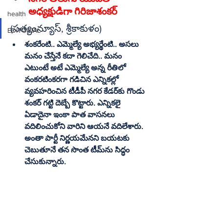
health
(సత్యంన్యూస్‌, శ్రీకాకుళం)
EDITORIAL
శంకరేంటి.. ఎమ్మెల్యే అభ్యర్థేంటి.. అసలు 
మనం చేస్తేనే కదా గెలిచేది.. మనం 
ఎటుంటే అటే ఎమ్మెల్యే అన్న రీతిలో 
వంకరటింకరగా గడిచిన ఎన్నికల్లో 
వ్యవహరించిన టీడీపీ నగర కేడర్‌కు గొండు 
శంకర్‌ గట్టి దెబ్బే కొట్టారు. ఎన్నికలై 
ఏడాదైనా ఇంకా పాత వాసనలు 
వదిలించుకోని వారిని ఆయనే వదిలేశారు. 
అంతా పార్టీ నిర్ణయమేనని బయటకు 
చెబుతూనే తన సొంత టీమ్‌ను సిద్ధం 
చేసుకున్నారు.