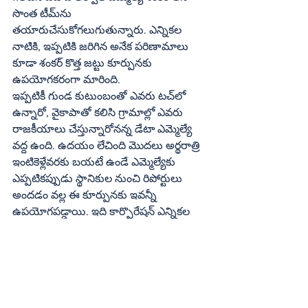
సొంత టీమ్‌ను 
తయారుచేసుకోగలుగుతున్నారు. ఎన్నికల 
నాటికి, ఇప్పటికి జరిగిన అనేక పరిణామాలు 
కూడా శంకర్‌ కొత్త జట్టు కూర్పునకు 
ఉపయోగకరంగా మారింది. 
ఇప్పటికీ గుండ కుటుంబంతో ఎవరు టచ్‌లో 
ఉన్నారో, వైకాపాతో కలిసి గ్రామాల్లో ఎవరు 
రాజకీయాలు చేస్తున్నారోనన్న డేటా ఎమ్మెల్యే 
వద్ద ఉంది. ఉదయం లేచింది మొదలు అర్థరాత్రి 
ఇంటికెళ్లేవరకు బయటే ఉండే ఎమ్మెల్యేకు 
ఎప్పటికప్పుడు స్థానికుల నుంచి రిపోర్టులు 
అందడం వల్ల ఈ కూర్పునకు ఇవన్నీ 
ఉపయోగపడ్డాయి. ఇది కార్పొరేషన్‌ ఎన్నికల 
టీమ్‌ కాదు గానీ, 2029 సార్వత్రిక ఎన్నికలకు 
మాత్రం మళ్లీ ఇందులో మార్పులు, చేర్పులు 
తధ్యం. వాస్తవానికి యువకుడికి మాత్రమే నగర 
అధ్యక్ష బాధ్యతలు అప్పగిస్తారని, అందులో 
భాగంగానే వరం తనయుడు సంతోష్‌ పేరు 